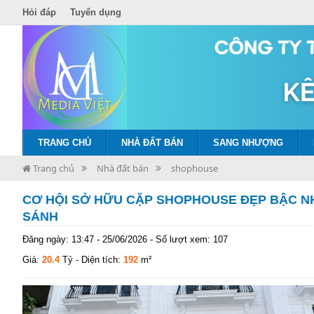
Hỏi đáp
Tuyển dụng
TRANG CHỦ
NHÀ ĐẤT BÁN
SANG NHƯỢNG
Trang chủ
Nhà đất bán
shophouse
CƠ HỘI SỞ HỮU CẶP SHOPHOUSE ĐẸP BẬC NH
SÁNH
Đăng ngày: 13:47 - 25/06/2026 - Số lượt xem: 107
Giá:
20.4
Tỷ
- Diện tích:
192
m²