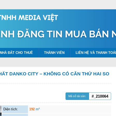
NHÀ ĐẤT CHO THUÊ
THÀNH VIÊN
LIÊN HỆ VÀ THANH TOÁ
ẤT DANKO CITY – KHÔNG CÓ CĂN THỨ HAI SO
#_210064
Mã số tài sản:
Diện tích:
192
m²