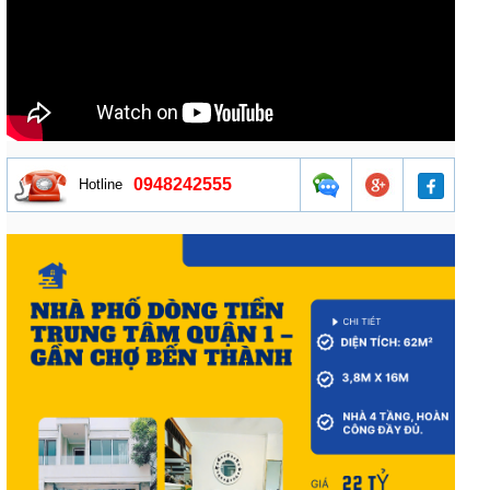
0948242555
Hotline