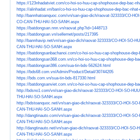
https://123nhadatviet.com/co-
hoi-so-huu-cap-shophouse-dep-
bac-nh
https://alinhadat.vn/ban/co-
hoi-so-huu-cap-shophouse-dep-
bac-nhat-
http://bannhatoanquoc.com/vn/
san-giao-dich/raovat-323333/
CO-HOI
CO-CAN-THU-HAI-SO-SANH.aspx
https://batdongsan.nnn.vn/
raovat.php?id=1448713
https://batdongsan.vn/
sellernet/posts/217395
http://bannhavip.net/vn/san-
giao-dich/raovat-323333/CO-
HOI-SO-H
CAN-THU-HAI-SO-SANH.aspx
https://batdongsanbachanoi.
com/co-hoi-so-huu-cap-
shophouse-dep-
https://batdongsan368.com.vn/
co-hoi-so-huu-cap-shophouse-
dep-ba
https://batdongsan386.com/sua-
tin-bds-562624.html
https://bds68.com.vn/Admin/
Product/Detail/30744205
https://bds.com.vn/sua-tin-
bds-817330.html
https://batdongsanviet.com.vn/
co-hoi-so-huu-cap-shophouse-
dep-ba
http://bdsno1.com/vn/san-giao-
dich/raovat-323333/CO-HOI-SO-
HUU
THU-HAI-SO-SANH.aspx
http://bdstoanquoc.net/vn/san-
giao-dich/raovat-323333/CO-
HOI-SO
CAN-THU-HAI-SO-SANH.aspx
http://dangtinauto.com/vn/san-
giao-dich/raovat-323333/CO-
HOI-SO
CAN-THU-HAI-SO-SANH.aspx
http://dangtinauto.net/vn/san-
giao-dich/raovat-323333/CO-
HOI-SO-
CAN-THU-HAI-SO-SANH.aspx