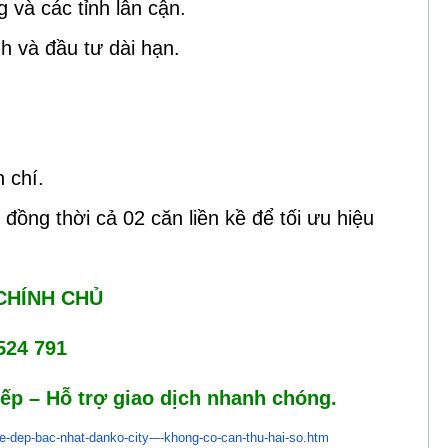
 và các tỉnh lân cận.
nh và đầu tư dài hạn.
 chí.
ồng thời cả 02 căn liền kề để tối ưu hiệu
 CHÍNH CHỦ
524 791
iếp – Hỗ trợ giao dịch nhanh chóng.
e-dep-bac-nhat-danko-
city-–-khong-co-can-thu-hai-
so.htm