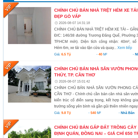
CHÍNH CHỦ BÁN NHÀ TRỆT HẺM XE TẢI 
ĐẸP GÒ VẤP
2026-08-07 14:31:18
CHÍNH CHỦ BÁN NHÀ TRỆT HẺM XE TẢI – GẦN 
Đ/C: 146/38 đường Trương Đăng Quế, Phường 
TP.HCM mới). Diện tích công nhận: 40m², s
Hẻm 6m, xe tải vào tận cửa và quay...
Xem tiếp
Giá:
6.5 Tỷ
-
40
M²
-
N
CHÍNH CHỦ BÁN NHÀ SÂN VƯỜN PHONG
THỦY, TP. CẦN THƠ
2026-08-07 15:01:42
CHÍNH CHỦ BÁN NHÀ SÂN VƯỜN PHONG CÁCH
CẦN THƠ - Chính chủ cần bán căn nhà sân vườn
kiến trúc cổ điển sang trọng, kết hợp không g
trường sống yên bình và gần gũi thiên nhiên ngay.
Giá:
9.8 Tỷ
-
540
M²
-
Nhà Bán
CHÍNH CHỦ BÁN GẤP ĐẤT TRỒNG CÂY 
ĐỊNH QUÁN, ĐỒNG NAI – GIÁ CHỈ 650 T