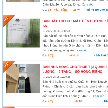
Diện tích: 26m², có gác lửng...
Xem tiếp
Giá:
3.5 Triệu/tháng
-
26
M²
-
Phòng Trọ Cho T
BÁN ĐẤT THỔ CƯ MẶT TIỀN ĐƯỜNG KÊ
AN
2026-08-05 11:11:28
Bán đất thổ cư mặt tiền đường Kênh 3, Đức Hòa,
đất nằm trên đường Kênh 3, xã Hòa Khánh Tây
(theo thông tin trên Giấy chứng nhận). - Diện tí
Sổ hồng riêng, sang tên...
Xem tiếp
Giá:
8 Tỷ
-
644
M²
-
Đất Thổ 
BÁN NHÀ HOẶC CHO THUÊ TẠI QUẬN 6
LUÔNG – 2 TẦNG – SỔ HỒNG RIÊNG
2026-08-05 10:29:28
Bán Nhà hoặc cho thuê tại Quận 6 – Hẻm Nguyễ
Riêng - Chính chủ cần bán hoặc cho thuê nh
Luông, Phường Bình Phú (Phường 11, Quận 6 cũ)
đất: 32m². Diện tích sử dụng: 64m². -...
Xem tiếp
Giá:
4 Tỷ
-
64
M²
-
Nh