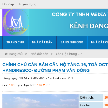
Hỏi đáp
Tuyển dụng
TRANG CHỦ
NHÀ ĐẤT BÁN
SANG NHƯỢNG
NHÀ ĐẤT C
Trang chủ
Nhà đất bán
Căn Hộ Chung Cư
CHÍNH CHỦ CẦN BÁN CĂN HỘ TẦNG 16, TOÀ OCT3
HANDIRESCO- ĐƯỜNG PHẠM VĂN ĐỒNG
Đăng ngày: 10:44 - 08/06/2026 - Số lượt xem: 201
Giá:
10.5
Tỷ
- Diện tích:
162.2
m²
Diện tích:
16
Giá bán:
10