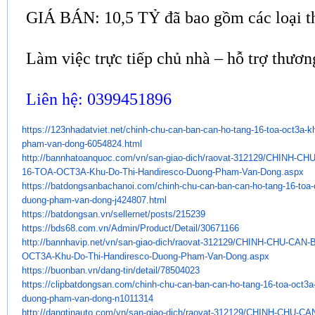
GIÁ BÁN: 10,5 TỶ đã bao gồm các loại th
Làm việc trực tiếp chủ nhà – hỗ trợ thươ
Liên hệ: 0399451896
https://123nhadatviet.net/
chinh-chu-can-ban-can-ho-tang-
16-toa-oct3a-kh
pham-van-
dong-6054824.html
http://bannhatoanquoc.com/vn/
san-giao-dich/raovat-312129/
CHINH-CHU
16-TOA-OCT3A-Khu-Do-Thi-
Handiresco-Duong-Pham-Van-
Dong.aspx
https://batdongsanbachanoi.
com/chinh-chu-can-ban-can-ho-
tang-16-toa-
duong-pham-van-
dong-j424807.html
https://batdongsan.vn/
sellernet/posts/215239
https://bds68.com.vn/Admin/
Product/Detail/30671166
http://bannhavip.net/vn/san-
giao-dich/raovat-312129/CHINH-
CHU-CAN-B
OCT3A-Khu-Do-Thi-
Handiresco-Duong-Pham-Van-
Dong.aspx
https://buonban.vn/dang-tin/
detail/78504023
https://clipbatdongsan.com/
chinh-chu-can-ban-can-ho-tang-
16-toa-oct3a-
duong-pham-van-
dong-n1011314
http://dangtinauto.com/vn/san-
giao-dich/raovat-312129/CHINH-
CHU-CAN