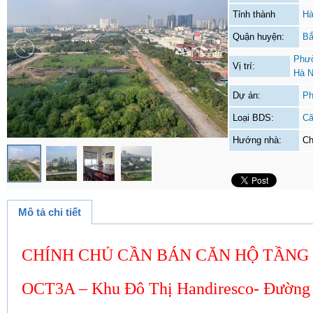
Tỉnh thành
Hà
Quận huyện:
Bắ
Phườ
Vị trí:
Hà N
Dự án:
Ph
Loại BDS:
Că
Hướng nhà:
Ch
Mô tả chi tiết
CHÍNH CHỦ CẦN BÁN CĂN HỘ TẦNG 
OCT3A – Khu Đô Thị Handiresco- Đường