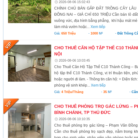
2026-08-06 15:02:43
CHÍNH CHỦ BÁN GẤP ĐẤT TRỒNG CÂY LÂU N
ĐỒNG NAI – GIÁ CHỈ 650 TRIỆU Cần bán lô đất có 
vuông vức, địa hình bằng phẳng, khí hậu mát mẻ 
làm nhà vườn hoặc...
Xem tiếp
Giá:
650 Triệu
-
1000
M²
-
Đất Trồng C
CHO THUÊ CĂN HỘ TẬP THỂ C10 THÀNH
NỘI
2026-08-06 10:03:45
Cho Thuê Căn Hộ Tập Thể C10 Thành Công – Ba 
hộ tập thể C10 Thành Công, vị trí thuận tiện, ph
hoặc người đi làm. - Thông tin căn hộ: + Diện tích
phòng vệ sinh khép...
Xem tiếp
Giá:
4 Triệu/tháng
-
35
M²
-
Căn
CHO THUÊ PHÒNG TRỌ GÁC LỬNG – P
BÌNH CHÁNH, TP THỦ ĐỨC
2026-08-06 10:10:35
Cho thuê phòng trọ gác lửng – Phạm Văn Đồng
Cần cho thuê phòng trọ sạch đẹp, nằm trong kh
hợp cho sinh viên, nhân viên văn phòng hoặc ngư