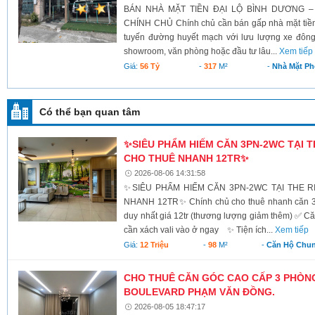
BÁN NHÀ MẶT TIỀN ĐẠI LỘ BÌNH DƯƠNG –
CHÍNH CHỦ Chính chủ cần bán gấp nhà mặt tiền 
tuyến đường huyết mạch với lưu lượng xe đông
showroom, văn phòng hoặc đầu tư lâu...
Xem tiếp
Giá:
56 Tỷ
-
317
M²
-
Nhà Mặt Ph
Có thể bạn quan tâm
✨SIÊU PHẨM HIẾM CĂN 3PN-2WC TẠI T
CHO THUÊ NHANH 12TR✨
2026-08-06 14:31:58
✨SIÊU PHẨM HIẾM CĂN 3PN-2WC TẠI THE 
NHANH 12TR✨ Chính chủ cho thuê nhanh căn 3PN
duy nhất giá 12tr (thương lượng giảm thêm) ✅ 
cần xách vali vào ở ngay ✨ Tiện ích...
Xem tiếp
Giá:
12 Triệu
-
98
M²
-
Căn Hộ Chu
CHO THUÊ CĂN GÓC CAO CẤP 3 PHÒN
BOULEVARD PHẠM VĂN ĐỒNG.
2026-08-05 18:47:17