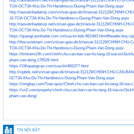
http://raovatbdsvn.net/vn/san-
giao-dich/raovat-312129/CHINH-
CHU-CAN
TOA-OCT3A-Khu-Do-Thi-
Handiresco-Duong-Pham-Van-
Dong.aspx
http://raovatnhadatvip.com/vn/
san-giao-dich/raovat-312129/
CHINH-CHU
16-TOA-OCT3A-Khu-Do-Thi-
Handiresco-Duong-Pham-Van-
Dong.aspx
http://raovatnhadatvip.net/vn/
san-giao-dich/raovat-312129/
CHINH-CHU-
TOA-OCT3A-Khu-Do-Thi-
Handiresco-Duong-Pham-Van-
Dong.aspx
https://quangcaonhadat.com.vn/
sua-tin-bds-861943.html#
header-buy-vi
http://thocuvietnam.com/vn/
san-giao-dich/raovat-312129/
CHINH-CHU-C
TOA-OCT3A-Khu-Do-Thi-
Handiresco-Duong-Pham-Van-
Dong.aspx
https://timkiem24h.com/chinh-
chu-can-ban-can-ho-tang-16-
toa-oct3a-khu
pham-van-
dong-178526.html
https://24hquangcao.com/sua-
tin/465377.html
http://vipbds.net/vn/san-giao-
dich/raovat-312129/CHINH-CHU-
CAN-BAN
OCT3A-Khu-Do-Thi-Handiresco-
Duong-Pham-Van-Dong.aspx
https://rongbay.com/Toan-quoc/
Chinh-chu-can-ban-can-ho-tang-
16-toa-c
https://vn2.com/property/
chinh-chu-can-ban-can-ho-tang-
16-toa-oct3a-kh
pham-van-
dong/
TIN NỔI BẬT