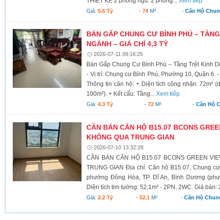
THIẾT KẾ 2 phòng ngủ. 2 phòng...
Xem tiếp
Giá:
5.6 Tỷ
-
74
M²
-
Căn Hộ Chu
BÁN GẤP CHUNG CƯ BÌNH PHÚ – TẦNG
NGÀNH – GIÁ CHỈ 4,3 TỶ
2026-07-11 09:16:25
Bán Gấp Chung Cư Bình Phú – Tầng Trệt Kinh D
- Vị trí: Chung cư Bình Phú, Phường 10, Quận 6. - 
Thông tin căn hộ: + Diện tích công nhận: 72m² (
100m²). + Kết cấu: Tầng...
Xem tiếp
Giá:
4.3 Tỷ
-
72
M²
-
Căn Hộ 
CẦN BÁN CĂN HỘ B15.07 BCONS GREEN
KHÔNG QUA TRUNG GIAN
2026-07-10 13:32:28
CẦN BÁN CĂN HỘ B15.07 BCONS GREEN VI
TRUNG GIAN Địa chỉ: Căn hộ B15.07, Chung cư 
phường Đông Hòa, TP. Dĩ An, Bình Dương (phư
Diện tích tim tường: 52,1m² - 2PN, 2WC. Giá bán: 2,2 
Giá:
2.2 Tỷ
-
52.1
M²
-
Căn Hộ Chun