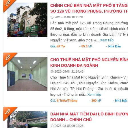
CHÍNH CHỦ BÁN NHÀ MẶT PHỐ 8 TẦNG
SỐ 126 VŨ TRỌNG PHỤNG, PHƯỜNG TH
2026-08-04 16:15:31
Bán nhà mặt phố 126 Vũ Trọng Phụng, phường 
85.6m2, 8 tầng, mặt tiền 4.9m, sổ đỏ chính chủ.
thương mại, đầu tư kinh doanh Giá bán: 47 tỷ 
Nguyễn Việt Anh, điện thoại &...
Xem tiếp
Giá:
47 Tỷ
-
85.6
M²
-
Nhà Bán
CHO THUÊ NHÀ MẶT PHỐ NGUYỄN BỈNH 
KINH DOANH ĐA NGÀNH
2026-08-04 21:14:43
Cho Thuê Nhà Mặt Phố Nguyễn Bỉnh Khiêm – Vị 
Địa chỉ: 649, 651, 653 Nguyễn Bỉnh Khiêm, Phư
Hải An cũ), TP. Hải Phòng - Giá thuê: 6 triệu/l
lượng) - Thông tin nổi...
Xem tiếp
Giá:
6 Triệu/tháng
-
300
M²
-
Nhà Mặt
BÁN NHÀ MẶT TIỀN ĐẠI LỘ BÌNH DƯƠNG
DOANH – CHÍNH CHỦ
2026-08-03 09:22:26