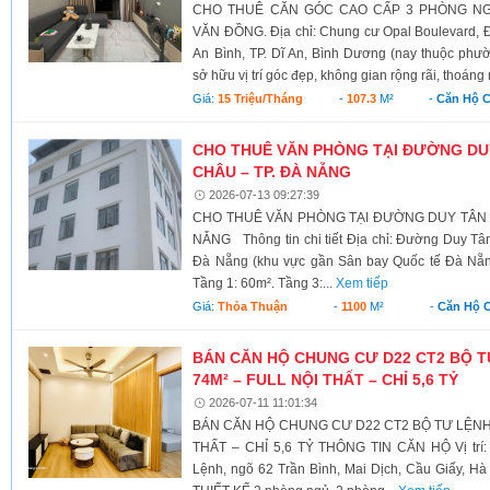
CHO THUÊ CĂN GÓC CAO CẤP 3 PHÒNG NG
VĂN ĐỒNG. Địa chỉ: Chung cư Opal Boulevard
An Bình, TP. Dĩ An, Bình Dương (nay thuộc phư
sở hữu vị trí góc đẹp, không gian rộng rãi, thoáng 
Giá:
15 Triệu/tháng
-
107.3
M²
-
Căn Hộ 
CHO THUÊ VĂN PHÒNG TẠI ĐƯỜNG DU
CHÂU – TP. ĐÀ NẴNG
2026-07-13 09:27:39
CHO THUÊ VĂN PHÒNG TẠI ĐƯỜNG DUY TÂN –
NẴNG Thông tin chi tiết Địa chỉ: Đường Duy T
Đà Nẵng (khu vực gần Sân bay Quốc tế Đà Nẵng)
Tầng 1: 60m². Tầng 3:...
Xem tiếp
Giá:
Thỏa Thuận
-
1100
M²
-
Căn Hộ 
BÁN CĂN HỘ CHUNG CƯ D22 CT2 BỘ T
74M² – FULL NỘI THẤT – CHỈ 5,6 TỶ
2026-07-11 11:01:34
BÁN CĂN HỘ CHUNG CƯ D22 CT2 BỘ TƯ LỆNH 
THẤT – CHỈ 5,6 TỶ THÔNG TIN CĂN HỘ Vị trí:
Lệnh, ngõ 62 Trần Bình, Mai Dịch, Cầu Giấy, Hà 