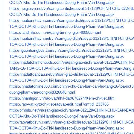
OCT3A-Khu-Do-Thi-
Handiresco-Duong-Pham-Van-
Dong.aspx
http://moigioivn.net/vn/san-
giao-dich/raovat-312129/CHINH-
CHU-CAN-B
OCT3A-Khu-Do-Thi-
Handiresco-Duong-Pham-Van-
Dong.aspx
http://muabannhavn.com/vn/san-
giao-dich/raovat-312129/CHINH-
CHU-C
TOA-OCT3A-Khu-Do-Thi-
Handiresco-Duong-Pham-Van-
Dong.aspx
https://landinfo.com.vn/dang-
tin-moi-gioi-400505.html
http://muabannhavn.net/vn/san-
giao-dich/raovat-312129/CHINH-
CHU-CA
TOA-OCT3A-Khu-Do-Thi-
Handiresco-Duong-Pham-Van-
Dong.aspx
http://nguonhangbds.com/vn/
san-giao-dich/raovat-312129/
CHINH-CHU-
TOA-OCT3A-Khu-Do-Thi-
Handiresco-Duong-Pham-Van-
Dong.aspx
http://nhadatchinhchubds.com/
vn/san-giao-dich/raovat-
312129/CHINH-
TANG-16-TOA-OCT3A-Khu-Do-
Thi-Handiresco-Duong-Pham-Van-
Dong.
http://nhadattoancau.net/vn/
san-giao-dich/raovat-312129/
CHINH-CHU-C
TOA-OCT3A-Khu-Do-Thi-
Handiresco-Duong-Pham-Van-
Dong.aspx
https://nhadatonline360.com/
chinh-chu-can-ban-can-ho-tang-
16-toa-oct3
duong-pham-van-
dong-pid326046.html
https://nhanhgon.vn/rao-vat/
nha-dat/678274/Xem-chi-tiet.
html
https://rao-vat.xyz/chi-tiet-
raovat-edit.html?cmtid=233765
http://pmbds.net/vn/san-giao-
dich/raovat-312129/CHINH-CHU-
CAN-BAN
OCT3A-Khu-Do-Thi-Handiresco-
Duong-Pham-Van-Dong.aspx
http://raovatbdsvn.com/vn/san-
giao-dich/raovat-312129/CHINH-
CHU-CA
TOA-OCT3A-Khu-Do-Thi-
Handiresco-Duong-Pham-Van-
Dong.aspx