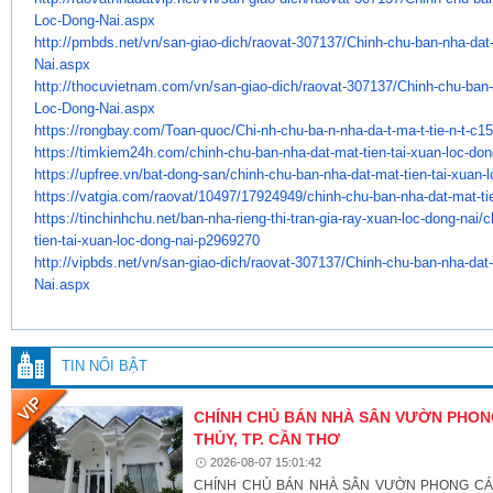
Loc-Dong-Nai.
aspx
http://pmbds.net/vn/san-giao-
dich/raovat-307137/Chinh-chu-
ban-nha-dat-
Nai.aspx
http://thocuvietnam.com/vn/
san-giao-dich/raovat-307137/
Chinh-chu-ban-
Loc-Dong-Nai.
aspx
https://rongbay.com/Toan-quoc/
Chi-nh-chu-ba-n-nha-da-t-ma-t-
tie-n-t-c1
https://timkiem24h.com/chinh-
chu-ban-nha-dat-mat-tien-tai-
xuan-loc-don
https://upfree.vn/bat-dong-
san/chinh-chu-ban-nha-dat-mat-
tien-tai-xuan-
https://vatgia.com/raovat/
10497/17924949/chinh-chu-ban-
nha-dat-mat-ti
https://tinchinhchu.net/ban-
nha-rieng-thi-tran-gia-ray-
xuan-loc-dong-nai/c
tien-tai-xuan-
loc-dong-nai-p2969270
http://vipbds.net/vn/san-giao-
dich/raovat-307137/Chinh-chu-
ban-nha-dat-
Nai.aspx
TIN NỔI BẬT
CHÍNH CHỦ BÁN NHÀ SÂN VƯỜN PHONG
THỦY, TP. CẦN THƠ
2026-08-07 15:01:42
CHÍNH CHỦ BÁN NHÀ SÂN VƯỜN PHONG CÁCH