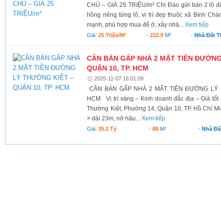
CHỦ – GIÁ 25 TRIỆU/m² Chị Đào gửi bán 2 lô đất
hồng riêng từng lô, vị trí đẹp thuộc xã Bình Ch
mạnh, phù hợp mua để ở, xây nhà...
Xem tiếp
Giá:
25 Triệu/m²
-
222.9
M²
-
Nhà Đất 
CẦN BÁN GẤP NHÀ 2 MẶT TIỀN ĐƯỜNG
QUẬN 10, TP. HCM
2025-11-07 16:01:09
CẦN BÁN GẤP NHÀ 2 MẶT TIỀN ĐƯỜNG LÝ T
HCM Vị trí vàng – Kinh doanh đắc địa – Giá tốt 
Thường Kiệt, Phường 14, Quận 10, TP. Hồ Chí Mi
× dài 23m, nở hậu...
Xem tiếp
Giá:
35.2 Tỷ
-
88
M²
-
Nhà Đấ