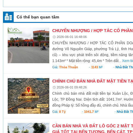
Có thể bạn quan tâm
CHUYỂN NHƯỢNG / HỢP TÁC CỔ PHẦN
2026-06-01 16:48:06
CHUYỂN NHƯỢNG / HỢP TÁC CỔ PHẦN DOANH
đường Võ Nguyên Giáp, phường Trà Lý, tỉnh Hư
cũ) – khu vực phát triển sôi động, tiềm năng tăn
1.143m² * Mặt tiền rộng: 45,4m * Trên đất...
Xem ti
Giá:
Thỏa Thuận
-
1143
M²
-
Nhà Đất T
CHÍNH CHỦ BÁN NHÀ ĐẤT MẶT TIỀN T
2026-06-01 09:48:26
Chính chủ bán nhà đất mặt tiền tại Xuân Lộ
Lộc, TP Đồng Nai. Diện tích đất: 1041.7m². Hướ
đồng Pháp lý: Sổ hồng đầy đủ, chính chủ. Nhà lầu k
Giá:
8 Tỷ
-
1041.7
M²
-
Nhà Đất T
CẦN BÁN NHÀ VÀ ĐẤT LÔ GÓC 2 MẶT TI
GIÁ TỐT TẠI BẾN TƯỢNG, BẾN CÁT, TP