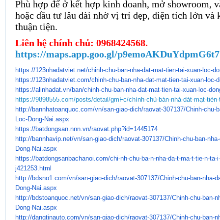
Phù hợp để ở kết hợp kinh doanh, mở showroom, v
hoặc đầu tư lâu dài nhờ vị trí đẹp, diện tích lớn và 
thuận tiện.
Liên hệ chính chủ:
0968424568.
https://maps.app.goo.gl/p9emoAKDuYdpmG6t7
https://123nhadatviet.net/
chinh-chu-ban-nha-dat-mat-
tien-tai-xuan-loc-do
https://123nhadatviet.com/
chinh-chu-ban-nha-dat-mat-
tien-tai-xuan-loc-d
https://alinhadat.vn/ban/
chinh-chu-ban-nha-dat-mat-
tien-tai-xuan-loc-don
https://9898555.com/posts/detail/gmFc/chính-chủ-bán-nhà-dát-mạt-tièn-t
http://bannhatoanquoc.com/vn/
san-giao-dich/raovat-307137/
Chinh-chu-b
Loc-Dong-Nai.
aspx
https://batdongsan.nnn.vn/
raovat.php?id=1445174
http://bannhavip.net/vn/san-
giao-dich/raovat-307137/Chinh-
chu-ban-nha-d
Dong-Nai.aspx
https://batdongsanbachanoi.
com/chi-nh-chu-ba-n-nha-da-t-
ma-t-tie-n-ta-
j421253.html
http://bdsno1.com/vn/san-giao-
dich/raovat-307137/Chinh-chu-
ban-nha-da
Dong-Nai.aspx
http://bdstoanquoc.net/vn/san-
giao-dich/raovat-307137/Chinh-
chu-ban-nh
Dong-Nai.aspx
http://dangtinauto.com/vn/san-
giao-dich/raovat-307137/Chinh-
chu-ban-nh