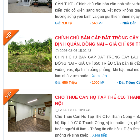
CẦN THƠ - Chính chủ cần bán căn nhà sân vườn
kiến trúc cổ điển sang trọng, kết hợp không g
trường sống yên bình và gần gũi thiên nhiên ngay.
Giá:
9.8 Tỷ
-
540
M²
-
Nhà Bán
CHÍNH CHỦ BÁN GẤP ĐẤT TRỒNG CÂY 
ĐỊNH QUÁN, ĐỒNG NAI – GIÁ CHỈ 650 T
2026-08-06 15:02:43
CHÍNH CHỦ BÁN GẤP ĐẤT TRỒNG CÂY LÂU N
ĐỒNG NAI – GIÁ CHỈ 650 TRIỆU Cần bán lô đất có 
vuông vức, địa hình bằng phẳng, khí hậu mát mẻ 
làm nhà vườn hoặc...
Xem tiếp
Giá:
650 Triệu
-
1000
M²
-
Đất Trồng C
CHO THUÊ CĂN HỘ TẬP THỂ C10 THÀNH
NỘI
2026-08-06 10:03:45
Cho Thuê Căn Hộ Tập Thể C10 Thành Công – Ba 
hộ tập thể C10 Thành Công, vị trí thuận tiện, ph
hoặc người đi làm. - Thông tin căn hộ: + Diện tích
phòng vệ sinh khép...
Xem tiếp