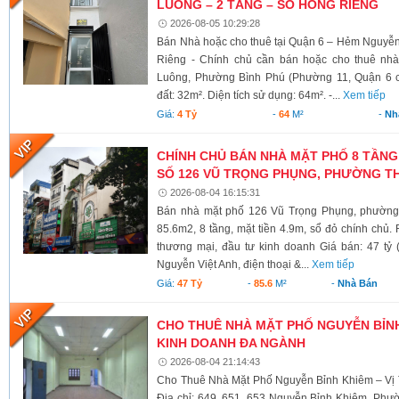
LUÔNG – 2 TẦNG – SỔ HỒNG RIÊNG
2026-08-05 10:29:28
Bán Nhà hoặc cho thuê tại Quận 6 – Hẻm Nguyễ
Riêng - Chính chủ cần bán hoặc cho thuê nh
Luông, Phường Bình Phú (Phường 11, Quận 6 cũ)
đất: 32m². Diện tích sử dụng: 64m². -...
Xem tiếp
Giá:
4 Tỷ
-
64
M²
-
Nh
CHÍNH CHỦ BÁN NHÀ MẶT PHỐ 8 TẦNG
SỐ 126 VŨ TRỌNG PHỤNG, PHƯỜNG TH
2026-08-04 16:15:31
Bán nhà mặt phố 126 Vũ Trọng Phụng, phường 
85.6m2, 8 tầng, mặt tiền 4.9m, sổ đỏ chính chủ.
thương mại, đầu tư kinh doanh Giá bán: 47 tỷ 
Nguyễn Việt Anh, điện thoại &...
Xem tiếp
Giá:
47 Tỷ
-
85.6
M²
-
Nhà Bán
CHO THUÊ NHÀ MẶT PHỐ NGUYỄN BỈNH 
KINH DOANH ĐA NGÀNH
2026-08-04 21:14:43
Cho Thuê Nhà Mặt Phố Nguyễn Bỉnh Khiêm – Vị 
Địa chỉ: 649, 651, 653 Nguyễn Bỉnh Khiêm, Phư