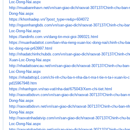
Loc-Dong-Nai.aspx
http://muabannhavn.net/vn/san-
giao-dich/raovat-307137/Chinh-
chu-ban-n
Dong-Nai.aspx
https://khonhadep.vn/?post_
type=re&p=604072
http://nguonhangbds.com/vn/
san-giao-dich/raovat-307137/
Chinh-chu-ban
Loc-Dong-Nai.
aspx
https://landinfo.com.vn/dang-
tin-moi-gioi-399321.html
https://muanhadattot.com/ban-
nha-rieng-xuan-loc-dong-nai/
chinh-chu-ba
loc-dong-nai-
pr63997.html
http://nhadatchinhchubds.com/
vn/san-giao-dich/raovat-
307137/Chinh-ch
Xuan-Loc-Dong-
Nai.aspx
http://nhadattoancau.net/vn/
san-giao-dich/raovat-307137/
Chinh-chu-ban-
Loc-Dong-Nai.
aspx
https://nhadattop1.com/chi-nh-
chu-ba-n-nha-da-t-ma-t-tie-n-
ta-i-xuan-lo-
pd15967948.htm
https://nhanhgon.vn/rao-vat/
nha-dat/675043/Xem-chi-tiet.
html
http://raovatbdsvn.com/vn/san-
giao-dich/raovat-307137/Chinh-
chu-ban-n
Dong-Nai.aspx
http://raovatbdsvn.net/vn/san-
giao-dich/raovat-307137/Chinh-
chu-ban-nha
Dong-Nai.aspx
http://raovatnhadatvip.com/vn/
san-giao-dich/raovat-307137/
Chinh-chu-b
Loc-Dong-Nai.
aspx
http://raovatnhadatvip.net/vn/
san-giao-dich/raovat-307137/
Chinh-chu-ban