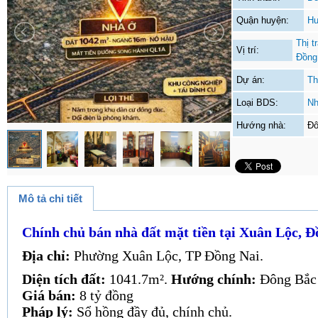
Quận huyện:
Hu
Thị t
Vị trí:
Đồng
Dự án:
Th
Loại BDS:
Nh
Hướng nhà:
Đô
Mô tả chi tiết
Chính chủ bán nhà đất mặt tiền tại Xuân Lộc, Đ
Địa chỉ:
Phường Xuân Lộc, TP Đồng Nai.
Diện tích đất:
1041.7m².
Hướng chính:
Đông Bắc
Giá bán:
8 tỷ đồng
Pháp lý:
Sổ hồng đầy đủ, chính chủ.