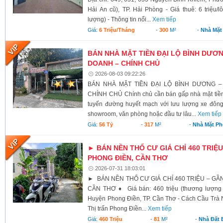
Hải An cũ), TP. Hải Phòng - Giá thuê: 6 triệu/l
lượng) - Thông tin nổi...
Xem tiếp
Giá:
6 Triệu/tháng
-
300
M²
-
Nhà Mặt
BÁN NHÀ MẶT TIỀN ĐẠI LỘ BÌNH DƯƠNG
DOANH – CHÍNH CHỦ
2026-08-03 09:22:26
BÁN NHÀ MẶT TIỀN ĐẠI LỘ BÌNH DƯƠNG –
CHÍNH CHỦ Chính chủ cần bán gấp nhà mặt tiền 
tuyến đường huyết mạch với lưu lượng xe đông
showroom, văn phòng hoặc đầu tư lâu...
Xem tiếp
Giá:
56 Tỷ
-
317
M²
-
Nhà Mặt Ph
► BÁN NỀN THỔ CƯ GIÁ CHỈ 460 TRIỆU
PHONG ĐIỀN, CẦN THƠ
2026-07-31 18:03:01
► BÁN NỀN THỔ CƯ GIÁ CHỈ 460 TRIỆU – GẦ
CẦN THƠ ♦ Giá bán: 460 triệu (thương lượng 
Huyện Phong Điền, TP. Cần Thơ - Cách Cầu Trà N
Thị trấn Phong Điền...
Xem tiếp
Giá:
460 Triệu
-
81
M²
-
Nhà Đất 