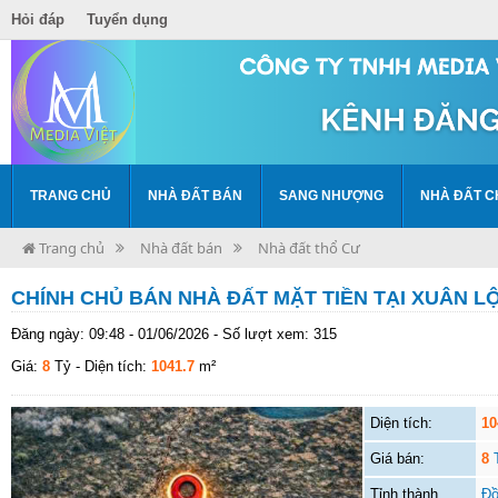
Hỏi đáp
Tuyển dụng
TRANG CHỦ
NHÀ ĐẤT BÁN
SANG NHƯỢNG
NHÀ ĐẤT C
Trang chủ
Nhà đất bán
Nhà đất thổ Cư
CHÍNH CHỦ BÁN NHÀ ĐẤT MẶT TIỀN TẠI XUÂN LÔ
Đăng ngày: 09:48 - 01/06/2026 - Số lượt xem: 315
Giá:
8
Tỷ
- Diện tích:
1041.7
m²
Diện tích:
10
Giá bán:
8
Tỉnh thành
Đồ