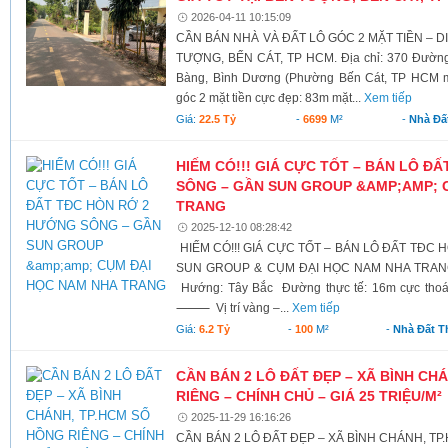
2026-04-11 10:15:09
CẦN BÁN NHÀ VÀ ĐẤT LÔ GÓC 2 MẶT TIỀN – DI
TƯỢNG, BẾN CÁT, TP HCM. Địa chỉ: 370 Đường
Bàng, Bình Dương (Phường Bến Cát, TP HCM mớ
góc 2 mặt tiền cực đẹp: 83m mặt...
Xem tiếp
Giá:
22.5 Tỷ
-
6699
M²
-
Nhà Đấ
HIẾM CÓ!!! GIÁ CỰC TỐT – BÁN LÔ Đ
SÔNG – GẦN SUN GROUP &AMP;AMP; 
TRANG
2025-12-10 08:28:42
HIẾM CÓ!!! GIÁ CỰC TỐT – BÁN LÔ ĐẤT TĐC
SUN GROUP & CỤM ĐẠI HỌC NAM NHA TRANG D
Hướng: Tây Bắc Đường thực tế: 16m cực thoáng
⸻ Vị trí vàng –...
Xem tiếp
Giá:
6.2 Tỷ
-
100
M²
-
Nhà Đất T
CẦN BÁN 2 LÔ ĐẤT ĐẸP – XÃ BÌNH CH
RIÊNG – CHÍNH CHỦ – GIÁ 25 TRIỆU/M²
2025-11-29 16:16:26
CẦN BÁN 2 LÔ ĐẤT ĐẸP – XÃ BÌNH CHÁNH, T