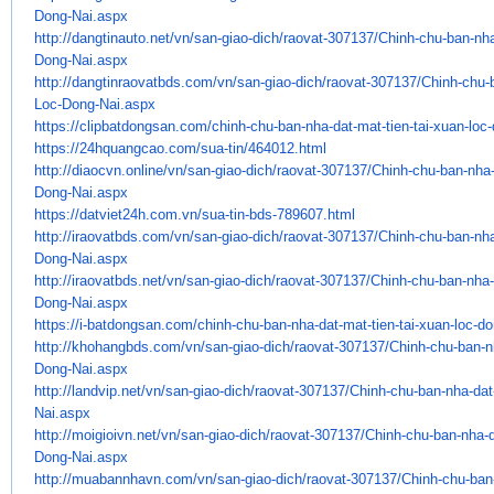
Dong-Nai.aspx
http://dangtinauto.net/vn/san-
giao-dich/raovat-307137/Chinh-
chu-ban-nha
Dong-Nai.aspx
http://dangtinraovatbds.com/
vn/san-giao-dich/raovat-
307137/Chinh-chu-b
Loc-Dong-
Nai.aspx
https://clipbatdongsan.com/
chinh-chu-ban-nha-dat-mat-
tien-tai-xuan-loc
https://24hquangcao.com/sua-
tin/464012.html
http://diaocvn.online/vn/san-
giao-dich/raovat-307137/Chinh-
chu-ban-nha-
Dong-Nai.aspx
https://datviet24h.com.vn/sua-
tin-bds-789607.html
http://iraovatbds.com/vn/san-
giao-dich/raovat-307137/Chinh-
chu-ban-nha
Dong-Nai.aspx
http://iraovatbds.net/vn/san-
giao-dich/raovat-307137/Chinh-
chu-ban-nha-d
Dong-Nai.aspx
https://i-batdongsan.com/
chinh-chu-ban-nha-dat-mat-
tien-tai-xuan-loc-do
http://khohangbds.com/vn/san-
giao-dich/raovat-307137/Chinh-
chu-ban-nh
Dong-Nai.aspx
http://landvip.net/vn/san-
giao-dich/raovat-307137/Chinh-
chu-ban-nha-dat-
Nai.aspx
http://moigioivn.net/vn/san-
giao-dich/raovat-307137/Chinh-
chu-ban-nha-d
Dong-Nai.aspx
http://muabannhavn.com/vn/san-
giao-dich/raovat-307137/Chinh-
chu-ban-