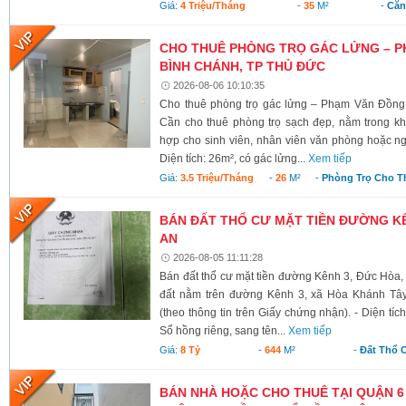
Giá:
4 Triệu/tháng
-
35
M²
-
Căn
CHO THUÊ PHÒNG TRỌ GÁC LỬNG – P
BÌNH CHÁNH, TP THỦ ĐỨC
2026-08-06 10:10:35
Cho thuê phòng trọ gác lửng – Phạm Văn Đồng
Cần cho thuê phòng trọ sạch đẹp, nằm trong kh
hợp cho sinh viên, nhân viên văn phòng hoặc ngư
Diện tích: 26m², có gác lửng...
Xem tiếp
Giá:
3.5 Triệu/tháng
-
26
M²
-
Phòng Trọ Cho T
BÁN ĐẤT THỔ CƯ MẶT TIỀN ĐƯỜNG KÊ
AN
2026-08-05 11:11:28
Bán đất thổ cư mặt tiền đường Kênh 3, Đức Hòa,
đất nằm trên đường Kênh 3, xã Hòa Khánh Tây
(theo thông tin trên Giấy chứng nhận). - Diện tí
Sổ hồng riêng, sang tên...
Xem tiếp
Giá:
8 Tỷ
-
644
M²
-
Đất Thổ 
BÁN NHÀ HOẶC CHO THUÊ TẠI QUẬN 6