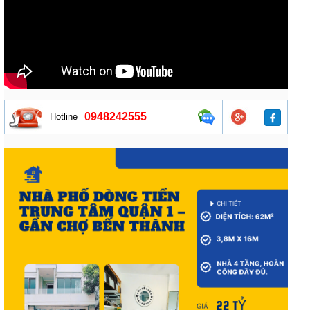
0948242555
Hotline