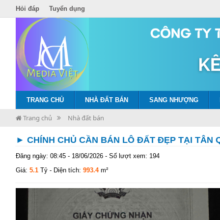
Hỏi đáp
Tuyển dụng
TRANG CHỦ
NHÀ ĐẤT BÁN
SANG NHƯỢNG
Trang chủ
Nhà đất bán
► CHÍNH CHỦ CẦN BÁN LÔ ĐẤT ĐẸP TẠI TÂN 
Đăng ngày: 08:45 - 18/06/2026 - Số lượt xem: 194
Giá:
5.1
Tỷ
- Diện tích:
993.4
m²