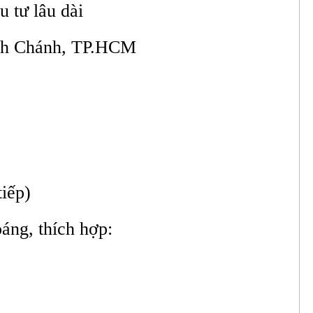
u tư lâu dài
ình Chánh, TP.HCM
tiếp)
oáng, thích hợp: