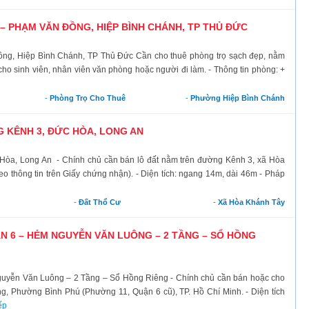
 PHẠM VĂN ĐỒNG, HIỆP BÌNH CHÁNH, TP THỦ ĐỨC
ồng, Hiệp Bình Chánh, TP Thủ Đức Cần cho thuê phòng trọ sạch đẹp, nằm
cho sinh viên, nhân viên văn phòng hoặc người đi làm. - Thông tin phòng: +
-
Phòng Trọ Cho Thuê
-
Phường Hiệp Bình Chánh
 KÊNH 3, ĐỨC HÒA, LONG AN
 Hòa, Long An - Chính chủ cần bán lô đất nằm trên đường Kênh 3, xã Hòa
o thông tin trên Giấy chứng nhận). - Diện tích: ngang 14m, dài 46m - Pháp
-
Đất Thổ Cư
-
Xã Hòa Khánh Tây
N 6 – HẺM NGUYỄN VĂN LUÔNG – 2 TẦNG – SỔ HỒNG
guyễn Văn Luông – 2 Tầng – Sổ Hồng Riêng - Chính chủ cần bán hoặc cho
g, Phường Bình Phú (Phường 11, Quận 6 cũ), TP. Hồ Chí Minh. - Diện tích
ếp