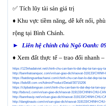
✅ Tích lũy tài sản giá trị
♦ Khu vực tiềm năng, dễ kết nối, ph
rộng tại Bình Chánh.
► Liên hệ chính chủ Ngô Oanh: 0
♦ Xem đất thực tế – trao đổi nhanh – 
https://123nhadatviet.net/
chinh-chu-can-ban-lo-dat-dep-
tai-tan-quy-t
http://bannhatoanquoc.com/vn/
san-giao-dich/raovat-319133/
CHINH-
https://batdongsanbachanoi.
com/chinh-chu-can-ban-lo-dat-
dep-tai-ta
https://bds68.com.vn/Admin/
Product/Detail/30715206
https://clipbatdongsan.com/
chinh-chu-can-ban-lo-dat-dep-
tai-tan-quy
http://bdsno1.com/vn/san-giao-
dich/raovat-319133/CHINH-CHU-
CAN
http://bannhavip.net/vn/san-
giao-dich/raovat-319133/CHINH-
CHU-CA
http://dangtinauto.com/vn/san-
giao-dich/raovat-319133/CHINH-
CHU-