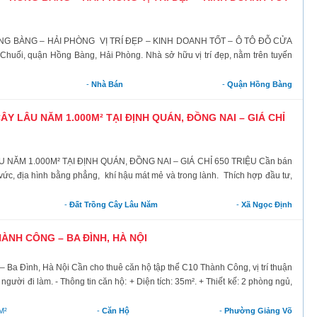
 BÀNG – HẢI PHÒNG VỊ TRÍ ĐẸP – KINH DOANH TỐT – Ô TÔ ĐỖ CỬA
Chuối, quận Hồng Bàng, Hải Phòng. Nhà sở hữu vị trí đẹp, nằm trên tuyến
-
Nhà Bán
-
Quận Hồng Bàng
Y LÂU NĂM 1.000M² TẠI ĐỊNH QUÁN, ĐỒNG NAI – GIÁ CHỈ
ĂM 1.000M² TẠI ĐỊNH QUÁN, ĐỒNG NAI – GIÁ CHỈ 650 TRIỆU Cần bán
ng vức, địa hình bằng phẳng, khí hậu mát mẻ và trong lành. Thích hợp đầu tư,
-
Đất Trồng Cây Lâu Năm
-
Xã Ngọc Định
ÀNH CÔNG – BA ĐÌNH, HÀ NỘI
a Đình, Hà Nội Cần cho thuê căn hộ tập thể C10 Thành Công, vị trí thuận
người đi làm. - Thông tin căn hộ: + Diện tích: 35m². + Thiết kế: 2 phòng ngủ,
M²
-
Căn Hộ
-
Phường Giảng Võ