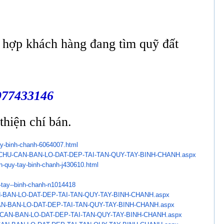
ù hợp khách hàng đang tìm quỹ đất
977433146
thiện chí bán.
ay-binh-chanh-
6064007.html
CHU-CAN-BAN-LO-DAT-DEP-
TAI-TAN-QUY-TAY-BINH-CHANH.
aspx
n-quy-tay-binh-
chanh-j430610.html
-tay--binh-chanh-
n1014418
-BAN-LO-DAT-DEP-TAI-TAN-
QUY-TAY-BINH-CHANH.aspx
N-BAN-LO-DAT-DEP-TAI-
TAN-QUY-TAY-BINH-CHANH.aspx
CAN-BAN-LO-DAT-DEP-TAI-
TAN-QUY-TAY-BINH-CHANH.aspx