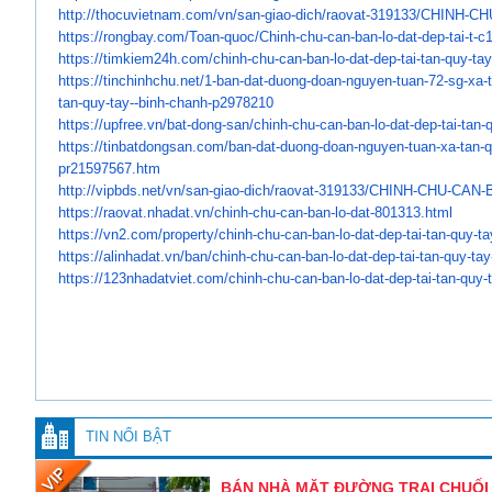
http://thocuvietnam.com/vn/
san-giao-dich/raovat-319133/
CHINH-CH
https://rongbay.com/Toan-quoc/
Chinh-chu-can-ban-lo-dat-dep-
tai-t-
https://timkiem24h.com/chinh-
chu-can-ban-lo-dat-dep-tai-
tan-quy-ta
https://tinchinhchu.net/1-ban-
dat-duong-doan-nguyen-tuan-72-
sg-xa-
tan-quy-tay--
binh-chanh-p2978210
https://upfree.vn/bat-dong-
san/chinh-chu-can-ban-lo-dat-
dep-tai-tan-
https://tinbatdongsan.com/ban-
dat-duong-doan-nguyen-tuan-xa-
tan-
pr21597567.htm
http://vipbds.net/vn/san-giao-
dich/raovat-319133/CHINH-CHU-
CAN-B
https://raovat.nhadat.vn/
chinh-chu-can-ban-lo-dat-
801313.html
https://vn2.com/property/
chinh-chu-can-ban-lo-dat-dep-
tai-tan-quy-t
https://alinhadat.vn/ban/
chinh-chu-can-ban-lo-dat-dep-
tai-tan-quy-ta
https://123nhadatviet.com/
chinh-chu-can-ban-lo-dat-dep-
tai-tan-quy-
TIN NỔI BẬT
BÁN NHÀ MẶT ĐƯỜNG TRẠI CHUỐI –