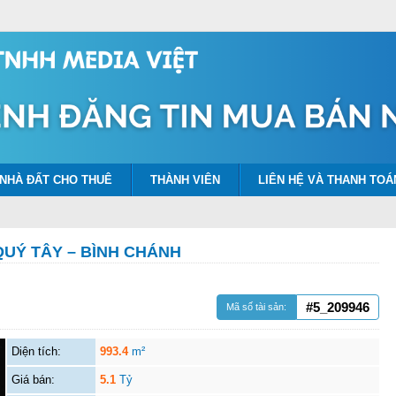
NHÀ ĐẤT CHO THUÊ
THÀNH VIÊN
LIÊN HỆ VÀ THANH TOÁ
QUÝ TÂY – BÌNH CHÁNH
#5_209946
Mã số tài sản:
Diện tích:
993.4
m²
Giá bán:
5.1
Tỷ