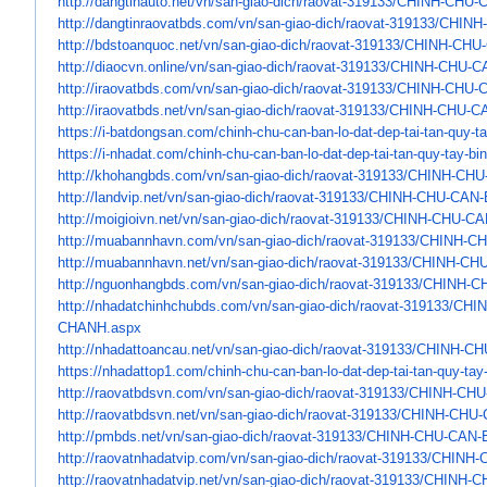
http://dangtinauto.net/vn/san-
giao-dich/raovat-319133/CHINH-
CHU-C
http://dangtinraovatbds.com/
vn/san-giao-dich/raovat-
319133/CHINH
http://bdstoanquoc.net/vn/san-
giao-dich/raovat-319133/CHINH-
CHU-
http://diaocvn.online/vn/san-
giao-dich/raovat-319133/CHINH-
CHU-CA
http://iraovatbds.com/vn/san-
giao-dich/raovat-319133/CHINH-
CHU-C
http://iraovatbds.net/vn/san-
giao-dich/raovat-319133/CHINH-
CHU-CA
https://i-batdongsan.com/
chinh-chu-can-ban-lo-dat-dep-
tai-tan-quy-t
https://i-nhadat.com/chinh-
chu-can-ban-lo-dat-dep-tai-
tan-quy-tay-bi
http://khohangbds.com/vn/san-
giao-dich/raovat-319133/CHINH-
CHU
http://landvip.net/vn/san-
giao-dich/raovat-319133/CHINH-
CHU-CAN-
http://moigioivn.net/vn/san-
giao-dich/raovat-319133/CHINH-
CHU-CA
http://muabannhavn.com/vn/san-
giao-dich/raovat-319133/CHINH-
CH
http://muabannhavn.net/vn/san-
giao-dich/raovat-319133/CHINH-
CHU
http://nguonhangbds.com/vn/
san-giao-dich/raovat-319133/
CHINH-C
http://nhadatchinhchubds.com/
vn/san-giao-dich/raovat-
319133/CHI
CHANH.aspx
http://nhadattoancau.net/vn/
san-giao-dich/raovat-319133/
CHINH-CH
https://nhadattop1.com/chinh-
chu-can-ban-lo-dat-dep-tai-
tan-quy-tay
http://raovatbdsvn.com/vn/san-
giao-dich/raovat-319133/CHINH-
CHU
http://raovatbdsvn.net/vn/san-
giao-dich/raovat-319133/CHINH-
CHU-
http://pmbds.net/vn/san-giao-
dich/raovat-319133/CHINH-CHU-
CAN-
http://raovatnhadatvip.com/vn/
san-giao-dich/raovat-319133/
CHINH-
http://raovatnhadatvip.net/vn/
san-giao-dich/raovat-319133/
CHINH-C