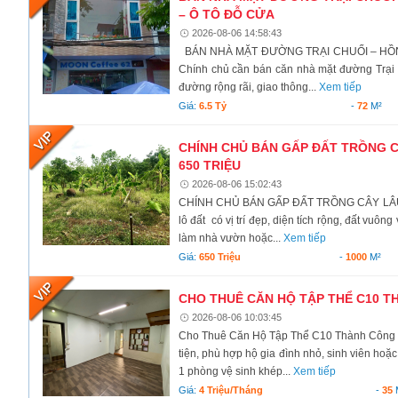
– Ô TÔ ĐỖ CỬA
2026-08-06 14:58:43
BÁN NHÀ MẶT ĐƯỜNG TRẠI CHUỐI – HỒNG
Chính chủ cần bán căn nhà mặt đường Trại 
đường rộng rãi, giao thông...
Xem tiếp
Giá:
6.5 Tỷ
-
72
M²
CHÍNH CHỦ BÁN GẤP ĐẤT TRỒNG CÂ
650 TRIỆU
2026-08-06 15:02:43
CHÍNH CHỦ BÁN GẤP ĐẤT TRỒNG CÂY LÂU N
lô đất có vị trí đẹp, diện tích rộng, đất vuô
làm nhà vườn hoặc...
Xem tiếp
Giá:
650 Triệu
-
1000
M²
CHO THUÊ CĂN HỘ TẬP THỂ C10 TH
2026-08-06 10:03:45
Cho Thuê Căn Hộ Tập Thể C10 Thành Công – B
tiện, phù hợp hộ gia đình nhỏ, sinh viên hoặc 
1 phòng vệ sinh khép...
Xem tiếp
Giá:
4 Triệu/tháng
-
35