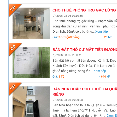
CHO THUÊ PHÒNG TRỌ GÁC LỬNG –
2026-08-06 10:10:35
Cho thuê phòng trọ gác lửng – Phạm Văn Đ
trong khu dân cư an ninh, yên tĩnh, phù hợp 
Diện tích: 26m², có gác lửng...
Xem tiếp
Giá:
3.5 Triệu/tháng
-
26
M²
BÁN ĐẤT THỔ CƯ MẶT TIỀN ĐƯỜNG
2026-08-05 11:11:28
Bán đất thổ cư mặt tiền đường Kênh 3, Đức
Khánh Tây, huyện Đức Hòa, tỉnh Long An (the
lý: Sổ hồng riêng, sang tên...
Xem tiếp
Giá:
8 Tỷ
-
644
M²
BÁN NHÀ HOẶC CHO THUÊ TẠI QUẬ
RIÊNG
2026-08-05 10:29:28
Bán Nhà hoặc cho thuê tại Quận 6 – Hẻm N
thuê nhà tại hẻm 240/7/41 Nguyễn Văn Luôn
đất: 32m². Diện tích sử dụng: 64m². -...
Xem ti