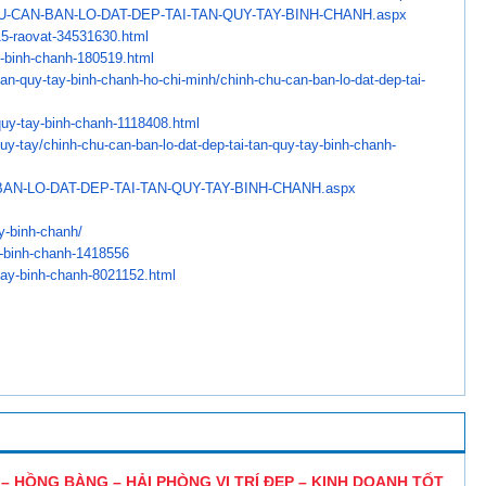
U-CAN-BAN-LO-DAT-DEP-
TAI-TAN-QUY-TAY-BINH-CHANH.
aspx
c15-raovat-34531630.html
y-binh-chanh-180519.
html
tan-quy-tay-binh-chanh-
ho-chi-minh/chinh-chu-can-ban-
lo-dat-dep-tai-
quy-tay-binh-
chanh-1118408.html
quy-tay/chinh-chu-can-ban-
lo-dat-dep-tai-tan-quy-tay-
binh-chanh-
AN-LO-DAT-DEP-TAI-TAN-
QUY-TAY-BINH-CHANH.aspx
ay-binh-chanh/
y-binh-chanh-
1418556
tay-binh-chanh-
8021152.html
 HỒNG BÀNG – HẢI PHÒNG VỊ TRÍ ĐẸP – KINH DOANH TỐT