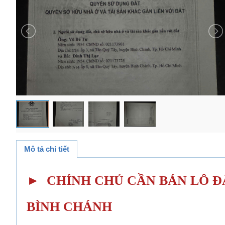
Mô tả chi tiết
► CHÍNH CHỦ CẦN BÁN LÔ ĐẤ
BÌNH CHÁNH