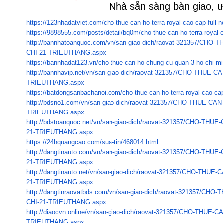
Nhà sẵn sàng bàn giao, ưu
https://123nhadatviet.com/cho-
thue-can-ho-terra-royal-cao-
cap-full-n
https://9898555.com/posts/
detail/bq0m/cho-thue-can-ho-
terra-royal-
http://bannhatoanquoc.com/vn/
san-giao-dich/raovat-321357/
CHO-TH
CHI-21-TRIEUTHANG.aspx
https://bannhadat123.vn/cho-
thue-can-ho-chung-cu-quan-3-
ho-chi-mi
http://bannhavip.net/vn/san-
giao-dich/raovat-321357/CHO-
THUE-CA
TRIEUTHANG.aspx
https://batdongsanbachanoi.
com/cho-thue-can-ho-terra-
royal-cao-cap-
http://bdsno1.com/vn/san-giao-
dich/raovat-321357/CHO-THUE-
CAN
TRIEUTHANG.aspx
http://bdstoanquoc.net/vn/san-
giao-dich/raovat-321357/CHO-
THUE-
21-TRIEUTHANG.aspx
https://24hquangcao.com/sua-
tin/468014.html
http://dangtinauto.com/vn/san-
giao-dich/raovat-321357/CHO-
THUE-
21-TRIEUTHANG.aspx
http://dangtinauto.net/vn/san-
giao-dich/raovat-321357/CHO-
THUE-C
21-TRIEUTHANG.aspx
http://dangtinraovatbds.com/
vn/san-giao-dich/raovat-
321357/CHO-
CHI-21-TRIEUTHANG.
aspx
http://diaocvn.online/vn/san-
giao-dich/raovat-321357/CHO-
THUE-CA
TRIEUTHANG.aspx