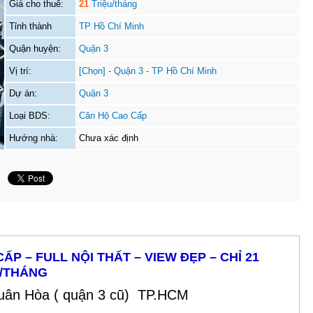
Giá cho thuê:
21
Triệu/tháng
Tỉnh thành
TP Hồ Chí Minh
Quận huyện:
Quận 3
Vị trí:
[Chọn] - Quận 3 - TP Hồ Chí Minh
Dự án:
Quận 3
Loại BDS:
Căn Hộ Cao Cấp
Hướng nhà:
Chưa xác định
P – FULL NỘI THẤT – VIEW ĐẸP – CHỈ 21
U/THÁNG
uân Hòa ( quận 3 cũ) TP.HCM