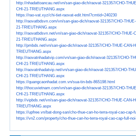
http://nhadattoancau.net/vn/
san-giao-dich/raovat-321357/
CHO-THUE
CHI-21-TRIEUTHANG.aspx
https://rao-vat.xyz/chi-tiet-
raovat-edit.html?cmtid=240230
http://raovatbdsvn.com/vn/san-
giao-dich/raovat-321357/CHO-
THUE-
21-TRIEUTHANG.aspx
http://raovatbdsvn.net/vn/san-
giao-dich/raovat-321357/CHO-
THUE-
21-TRIEUTHANG.aspx
http://pmbds.net/vn/san-giao-
dich/raovat-321357/CHO-THUE-
CAN-H
TRIEUTHANG.aspx
http://raovatnhadatvip.com/vn/
san-giao-dich/raovat-321357/
CHO-TH
CHI-21-TRIEUTHANG.aspx
http://raovatnhadatvip.net/vn/
san-giao-dich/raovat-321357/
CHO-THU
CHI-21-TRIEUTHANG.aspx
https://quangcaonhadat.com.vn/
sua-tin-bds-865198.html
http://thocuvietnam.com/vn/
san-giao-dich/raovat-321357/
CHO-THUE
CHI-21-TRIEUTHANG.aspx
http://vipbds.net/vn/san-giao-
dich/raovat-321357/CHO-THUE-
CAN-H
TRIEUTHANG.aspx
https://upfree.vn/bat-dong-
san/cho-thue-can-ho-terra-
royal-cao-cap-fu
https://vn2.com/property/cho-
thue-can-ho-terra-royal-cao-
cap-full-no