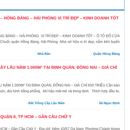
 HỒNG BÀNG – HẢI PHÒNG VỊ TRÍ ĐẸP – KINH DOANH TỐT
 BÀNG – HẢI PHÒNG VỊ TRÍ ĐẸP – KINH DOANH TỐT – Ô TÔ ĐỖ CỬA
Chuối, quận Hồng Bàng, Hải Phòng. Nhà sở hữu vị trí đẹp, nằm trên tuyến
-
Nhà Bán
-
Quận Hồng Bàng
Y LÂU NĂM 1.000M² TẠI ĐỊNH QUÁN, ĐỒNG NAI – GIÁ CHỈ
ĂM 1.000M² TẠI ĐỊNH QUÁN, ĐỒNG NAI – GIÁ CHỈ 650 TRIỆU Cần bán
ng vức, địa hình bằng phẳng, khí hậu mát mẻ và trong lành. Thích hợp đầu tư,
-
Đất Trồng Cây Lâu Năm
-
Xã Ngọc Định
QUẬN 8, TP HCM – GẦN CẦU CHỮ Y
 HCM – Gần Cầu Chữ Y - Địa chỉ: Hẻm 43/57 Dạ Nam, Phường Chánh Hưng