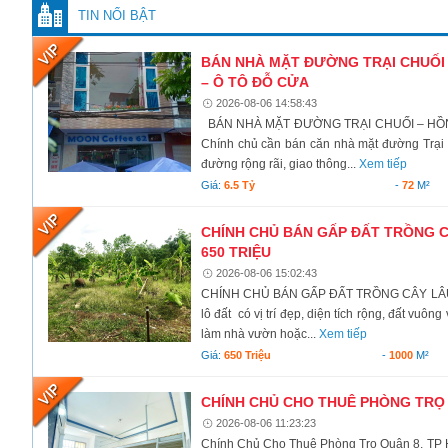
TIN NỔI BẬT
BÁN NHÀ MẶT ĐƯỜNG TRẠI CHUỐI –
– Ô TÔ ĐỖ CỬA
2026-08-06 14:58:43
BÁN NHÀ MẶT ĐƯỜNG TRẠI CHUỐI – HỒNG
Chính chủ cần bán căn nhà mặt đường Trại 
đường rộng rãi, giao thông...
Xem tiếp
Giá:
6.5 Tỷ
-
72
M²
CHÍNH CHỦ BÁN GẤP ĐẤT TRỒNG CÂ
650 TRIỆU
2026-08-06 15:02:43
CHÍNH CHỦ BÁN GẤP ĐẤT TRỒNG CÂY LÂU N
lô đất có vị trí đẹp, diện tích rộng, đất vuô
làm nhà vườn hoặc...
Xem tiếp
Giá:
650 Triệu
-
1000
M²
CHÍNH CHỦ CHO THUÊ PHÒNG TRỌ 
2026-08-06 11:23:23
Chính Chủ Cho Thuê Phòng Trọ Quận 8, TP