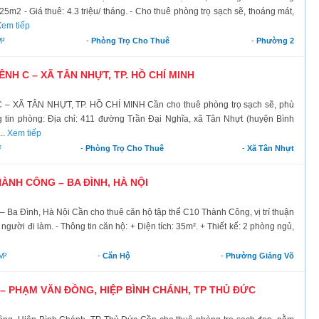
25m2 - Giá thuê: 4.3 triệu/ tháng. - Cho thuê phòng trọ sạch sẽ, thoáng mát,
em tiếp
²
-
Phòng Trọ Cho Thuê
-
Phường 2
H C – XÃ TÂN NHỰT, TP. HỒ CHÍ MINH
Ã TÂN NHỰT, TP. HỒ CHÍ MINH Cần cho thuê phòng trọ sạch sẽ, phù
g tin phòng: Địa chỉ: 411 đường Trần Đại Nghĩa, xã Tân Nhựt (huyện Bình
..
Xem tiếp
²
-
Phòng Trọ Cho Thuê
-
Xã Tân Nhựt
ÀNH CÔNG – BA ĐÌNH, HÀ NỘI
a Đình, Hà Nội Cần cho thuê căn hộ tập thể C10 Thành Công, vị trí thuận
người đi làm. - Thông tin căn hộ: + Diện tích: 35m². + Thiết kế: 2 phòng ngủ,
M²
-
Căn Hộ
-
Phường Giảng Võ
 PHẠM VĂN ĐỒNG, HIỆP BÌNH CHÁNH, TP THỦ ĐỨC