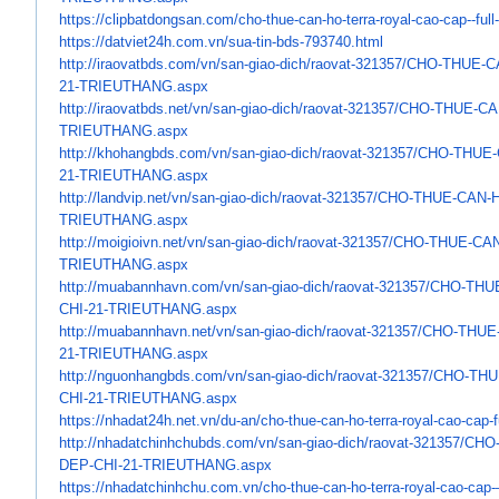
https://clipbatdongsan.com/
cho-thue-can-ho-terra-royal-
cao-cap--full
https://datviet24h.com.vn/sua-
tin-bds-793740.html
http://iraovatbds.com/vn/san-
giao-dich/raovat-321357/CHO-
THUE-C
21-TRIEUTHANG.aspx
http://iraovatbds.net/vn/san-
giao-dich/raovat-321357/CHO-
THUE-CA
TRIEUTHANG.aspx
http://khohangbds.com/vn/san-
giao-dich/raovat-321357/CHO-
THUE-
21-TRIEUTHANG.aspx
http://landvip.net/vn/san-
giao-dich/raovat-321357/CHO-
THUE-CAN-
TRIEUTHANG.aspx
http://moigioivn.net/vn/san-
giao-dich/raovat-321357/CHO-
THUE-CAN
TRIEUTHANG.aspx
http://muabannhavn.com/vn/san-
giao-dich/raovat-321357/CHO-
THU
CHI-21-TRIEUTHANG.aspx
http://muabannhavn.net/vn/san-
giao-dich/raovat-321357/CHO-
THUE
21-TRIEUTHANG.aspx
http://nguonhangbds.com/vn/
san-giao-dich/raovat-321357/
CHO-THU
CHI-21-TRIEUTHANG.aspx
https://nhadat24h.net.vn/du-
an/cho-thue-can-ho-terra-
royal-cao-cap-fu
http://nhadatchinhchubds.com/
vn/san-giao-dich/raovat-
321357/CHO
DEP-CHI-21-TRIEUTHANG.
aspx
https://nhadatchinhchu.com.vn/
cho-thue-can-ho-terra-royal-
cao-cap-–