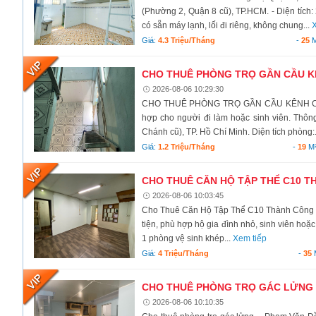
(Phường 2, Quận 8 cũ), TP.HCM. - Diện tích: 
có sẵn máy lạnh, lối đi riêng, không chung...
X
Giá:
4.3 Triệu/tháng
-
25
M
CHO THUÊ PHÒNG TRỌ GẦN CẦU KÊN
2026-08-06 10:29:30
CHO THUÊ PHÒNG TRỌ GẦN CẦU KÊNH C – X
hợp cho người đi làm hoặc sinh viên. Thôn
Chánh cũ), TP. Hồ Chí Minh. Diện tích phòng:.
Giá:
1.2 Triệu/tháng
-
19
M
CHO THUÊ CĂN HỘ TẬP THỂ C10 TH
2026-08-06 10:03:45
Cho Thuê Căn Hộ Tập Thể C10 Thành Công – B
tiện, phù hợp hộ gia đình nhỏ, sinh viên hoặc 
1 phòng vệ sinh khép...
Xem tiếp
Giá:
4 Triệu/tháng
-
35
CHO THUÊ PHÒNG TRỌ GÁC LỬNG –
2026-08-06 10:10:35