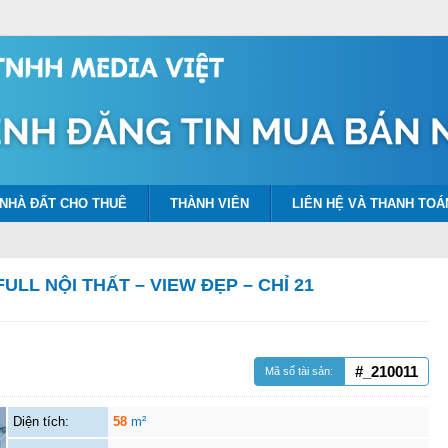
NHÀ ĐẤT CHO THUÊ
THÀNH VIÊN
LIÊN HỆ VÀ THANH TOÁ
LL NỘI THẤT – VIEW ĐẸP – CHỈ 21
#_210011
Mã số tài sản:
Diện tích:
58
m²