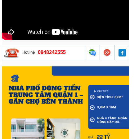
0948242555
Hotline