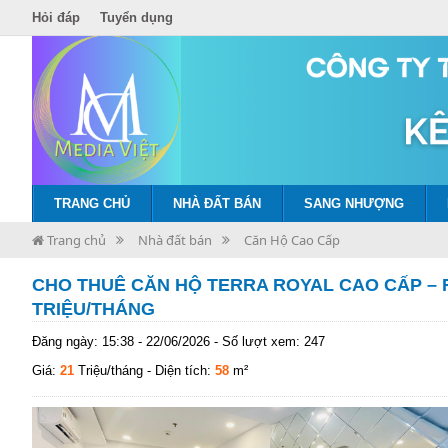
Hỏi đáp
Tuyển dụng
TRANG CHỦ
NHÀ ĐẤT BÁN
SANG NHƯỢNG
Trang chủ
Nhà đất bán
Căn Hộ Cao Cấp
CHO THUÊ CĂN HỘ TERRA ROYAL CAO CẤP – FU
TRIỆU/THÁNG
Đăng ngày: 15:38 - 22/06/2026 - Số lượt xem: 247
Giá:
21
Triệu/tháng
- Diện tích:
58
m²