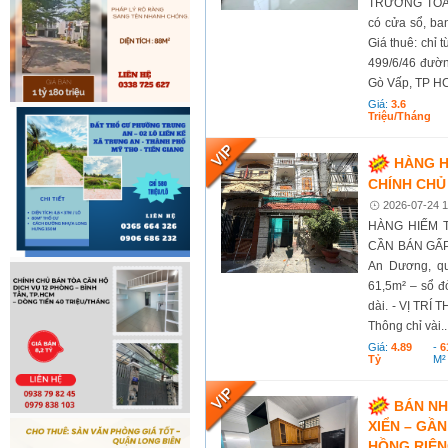
TRƯƠNG TÒA 
có cửa sổ, ba
Giá thuê: chỉ t
499/6/46 đườ
Gò Vấp, TP HC
Giá:
3.6
Triệu/tháng
HÀNG H
CHÍNH CHỦ
2026-07-24 1
HÀNG HIẾM 
CẦN BÁN GẤP 
An Dương, qu
61,5m² – sổ đỏ
dài. - VỊ TRÍ
Thông chỉ vài..
Giá:
4.89
-
6
Tỷ
M²
BÁN NH
XIỂN – GẦ
HỒNG RIÊNG