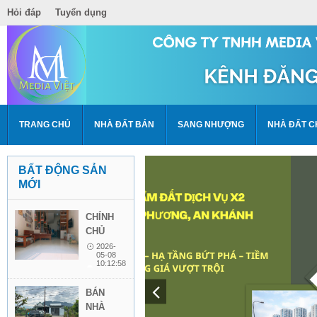
Hỏi đáp
Tuyển dụng
TRANG CHỦ
NHÀ ĐẤT BÁN
SANG NHƯỢNG
NHÀ ĐẤT C
BẤT ĐỘNG SẢN
MỚI
CHÍNH
CHỦ
BÁN
2026-
05-08
NHÀ 4
10:12:58
TẦNG 1
TUM –
BÁN
NGAY
NHÀ
VINCOM