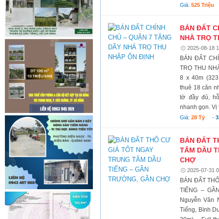
Giá:
525 Triệu
BÁN ĐẤT C
NHÀ TRỌ T
2025-08-18 1
BÁN ĐẤT CH
TRỌ THU NHẬP
8 x 40m (323,
thuê 18 căn nh
tờ đầy đủ, h
nhanh gọn. Vị tr
Giá:
28 Tỷ
-
3
BÁN ĐẤT T
TÂM DẦU T
CHỢ
2025-07-31 0
BÁN ĐẤT THỔ
TIẾNG – GẦN
Nguyễn Văn N
Tiếng, Bình D