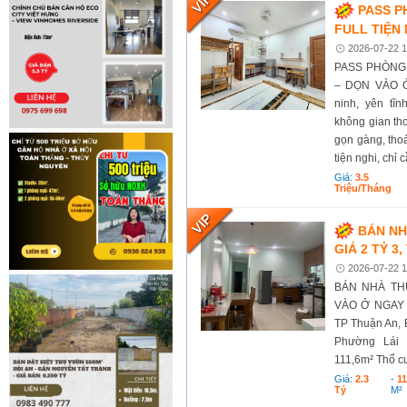
PASS PH
FULL TIỆN
2026-07-22 1
PASS PHÒNG G
– DỌN VÀO Ở
ninh, yên tĩ
không gian th
gọn gàng, tho
tiện nghi, chỉ c
Giá:
3.5
Triệu/tháng
BÁN NH
GIÁ 2 TỶ 3
2026-07-22 1
BÁN NHÀ THU
VÀO Ở NGAY Vị
TP Thuận An, 
Phường Lái 
111,6m² Thổ 
Giá:
2.3
-
11
Tỷ
M²