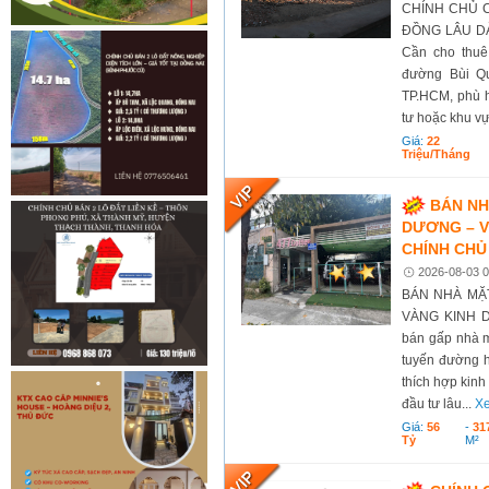
CHÍNH CHỦ 
ĐỒNG LÂU DÀI
Cần cho thuê 
đường Bùi Q
TP.HCM, phù h
tư hoặc khu vự
Giá:
22
Triệu/tháng
BÁN NH
DƯƠNG – V
CHÍNH CHỦ
2026-08-03 0
BÁN NHÀ MẶT
VÀNG KINH D
bán gấp nhà mặ
tuyến đường h
thích hợp kin
đầu tư lâu...
Xe
Giá:
56
-
31
Tỷ
M²