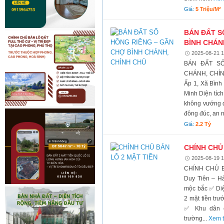
Giá:
5 Triệu/m²
BÁN ĐẤT S
BÌNH CHÁN
2025-08-21 1
BÁN ĐẤT S
CHÁNH, CHÍNH
Ấp 1, Xã Bình
Minh Diện tích:
không vướng q
đông đúc, an n
Giá:
2.2 Tỷ
CHÍNH CHỦ
2025-08-19 1
CHÍNH CHỦ BÁ
Duy Tiên – H
mộc bắc ✅ Diệ
2 mặt tiền trư
✅ Khu dân c
trường...
Xem t