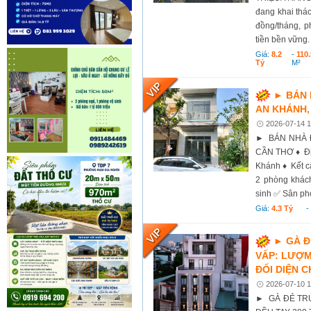
đang khai thác
đồng/tháng, p
tiền bền vững. 
Giá:
8.2
-
110.
Tỷ
M²
► BÁN 
AN KHÁNH,
2026-07-14 1
► BÁN NHÀ Đ
CẦN THƠ ♦ Địa
Khánh ♦ Kết cấ
2 phòng khác
sinh ✅ Sân ph
Giá:
4.3 Tỷ
► GÀ Đ
VẤP: LƯỢM
ĐỐI DIỆN 
2026-07-10 1
► GÀ ĐẺ TR