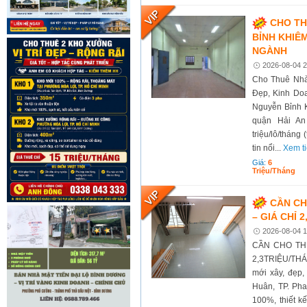
CHO TH
BỈNH KHIÊM
NGÀNH
2026-08-04 2
Cho Thuê Nhà
Đẹp, Kinh Doa
Nguyễn Bỉnh 
quận Hải An
triệu/lô/tháng
tin nổi...
Xem t
Giá:
6
Triệu/tháng
CẦN CH
– GIÁ CHỈ 
2026-08-04 1
CẦN CHO TH
2,3TRIỆU/THÁN
mới xây, đẹp,
Huân, TP. Pha
100%, thiết k