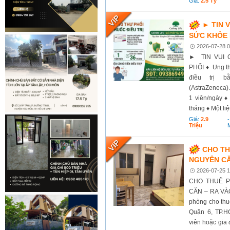
Giá:
2.5 Tỷ
► TIN 
SỨC KHỎE 
2026-07-28 0
► TIN VUI 
PHỔI ♦ Ung th
điều trị b
(AstraZeneca).
1 viên/ngày ♦ 
tháng ♦ Một liệ
Giá:
2.9
Triệu
CHO TH
NGUYÊN CĂ
2026-07-25 1
CHO THUÊ P
CĂN – RA VÀO
phòng cho thu
Quận 6, TP.H
viên hoặc gia 