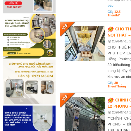
tiếp
Giá:
12.5
Triệu/m²
CHO TH
NỘI THẤT –
2026-07-15 1
CHO THUÊ N
PHÙ HỢP GIA 
Hồng, Phường 
30 triệu/thán
trang bị đầy 
khu vực an ninh,
Giá:
30
Triệu/tháng
CHÍNH 
12 PHÒNG 
2026-07-14 1
**CHÍNH CH
PHÒNG – BÌ
TRIỆU/THÁNG*