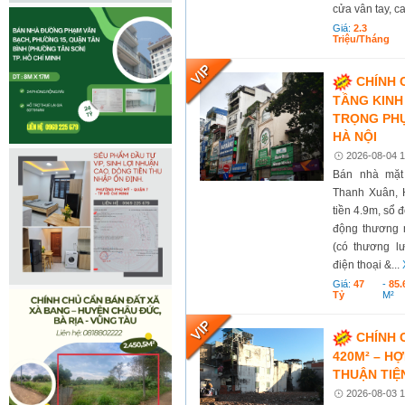
cửa vân tay, c
Giá:
2.3
Triệu/tháng
CHÍNH 
TẦNG KINH
TRỌNG PH
HÀ NỘI
2026-08-04 1
Bán nhà mặt
Thanh Xuân, H
tiền 4.9m, sổ 
động thương m
(có thương l
điện thoại &...
Giá:
47
-
85.
Tỷ
M²
CHÍNH 
420M² – HỢ
THUẬN TIỆ
2026-08-03 1