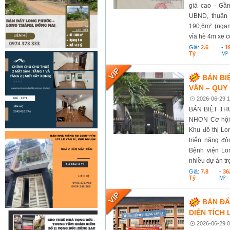
giá cao - Gầ
UBND, thuận t
190,6m² (nga
vỉa hè 4m xe cộ
Giá:
2.6
-
1
Tỷ
M²
BÁN BI
VÂN – QUY
2026-06-29 1
BÁN BIỆT TH
NHƠN Cơ hội s
Khu đô thị Lo
triển năng độ
Bệnh viện Lo
nhiều dự án tr
Giá:
7.8
-
36
Tỷ
M²
BÁN ĐẤ
DIỆN TÍCH 
2026-06-29 0