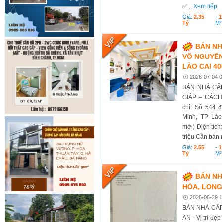
✅...
Xem tiếp
Giá:
2.35
-
1
Tỷ
M²
BÁN NH
VÕ NGUYÊN
LÀO CAI 40
2026-07-04 0
BÁN NHÀ CẤP
GIÁP – CÁC
chỉ: Số 544 
Minh, TP Là
mới) Diện tí
triệu Cần bán 
Giá:
2.55
-
1
Tỷ
M²
BÁN NH
HÒA, LONG
2026-06-29 1
BÁN NHÀ CẤP
AN - Vị trí đẹ