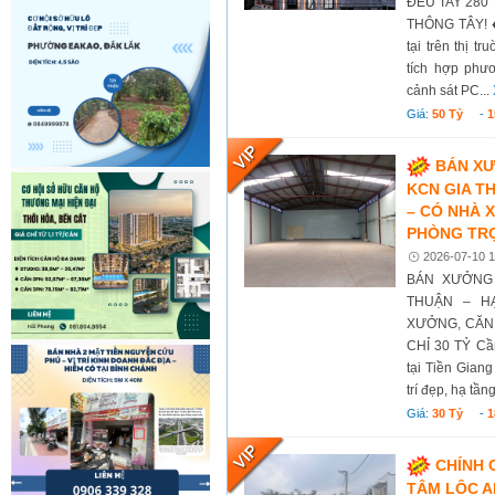
ĐỀU TAY 280
THÔNG TÂY! ♦
tại trên thị t
tích hợp phư
cảnh sát PC...
Giá:
50 Tỷ
-
1
BÁN XƯ
KCN GIA T
– CÓ NHÀ X
PHÒNG TRỌ 
2026-07-10 1
BÁN XƯỞNG 
THUẬN – H
XƯỞNG, CĂN 
CHỈ 30 TỶ Cầ
tại Tiền Giang
trí đẹp, hạ tần
Giá:
30 Tỷ
-
1
CHÍNH 
TÂM LỘC A