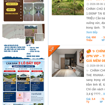
2026-08-06 1
CHÍNH CHỦ 
1.000M² TẠI 
TRIỆU Cần bán 
vuông vức, đị
trong lành. T
Xem tiếp
Giá:
650
-
1
Triệu
M²
✨ CHÍN
2PN VIP –
GIÁ MỀM 08
2026-08-06 1
✨ CHÍNH CH
THE RIVANA 
sang trọng vớ
trầm tinh tế, 
Chỉ cần xách 
3,4 tỷ ????...
X
Giá:
3.4
-
71
Tỷ
M²