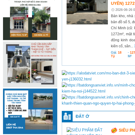
UYÊN) 1272
2026-06-26 0
Bán kho, nhà 
bản đồ số 5, 
Chí Minh (cũ: 
1272m², mặt t
động kinh do
kiên cố, sân...
Giá:
18
-
12
Tỷ
M²
ĐẤT Ở
SIÊU P