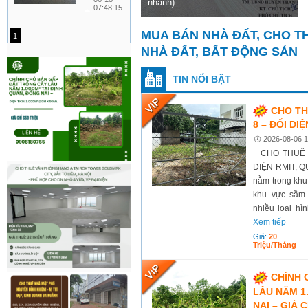
6676 / 098 324 8399
 hệ: 0918 886 969
nhanh)
tiếp
BÁN
07:48:15
MINH
LÔ ĐẤT
SIÊU VỊ
MUA BÁN NHÀ ĐẤT, CHO T
1
TRÍ –
NHÀ ĐẤT, BẤT ĐỘNG SẢN
ÁP LÔ
TRỤC
TIN NỔI BẬT
CHÍNH
KĐT
CHO TH
TÂY
8 – ĐỐI DI
GIANG,
2026-08-06 1
TIỀN
CHO THUÊ Đ
HẢI,
DIỆN RMIT, QUẬ
THÁI
nằm trong khu
BÌNH
khu vực sầm 
nhiều loại hìn
Xem tiếp
Giá:
20
Triệu/tháng
CHÍNH 
LÂU NĂM 1
NAI – GIÁ 