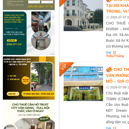
TẠI AN KH
TRỌNG, VỊ 
2026-07-07 0
CHO THUÊ 
KHÁNH – KHÔ
Địa chỉ: Xã A
thuộc Xã An Kh
(có thương lư
Giá:
32
Triệu/tháng
CHO TH
VĂN PHÒN
MỖ – GIÁ C
2026-07-06 1
Cho thuê mặt
TOWN (COMA6) T
Cần cho thuê
KĐT Dream 
Phương, Hà Nộ
đông dân cư, g
Giá:
13