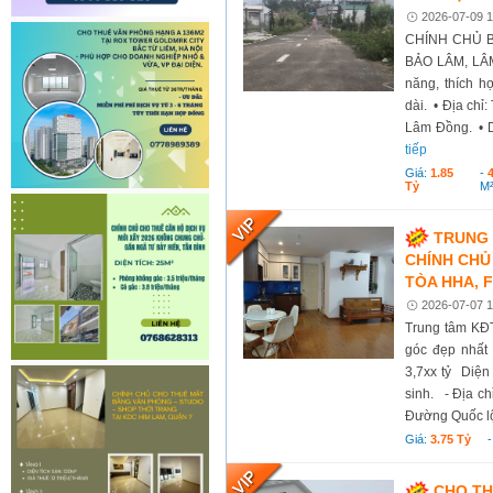
2026-07-09 1
CHÍNH CHỦ B
BẢO LÂM, LÂM 
năng, thích h
dài. • Địa chỉ
Lâm Đồng. • Di
tiếp
Giá:
1.85
-
Tỷ
M
TRUNG 
CHÍNH CHỦ
TÒA HHA, F
2026-07-07 1
Trung tâm KĐ
góc đẹp nhất t
3,7xx tỷ Diện 
sinh. - Địa c
Đường Quốc lộ
Giá:
3.75 Tỷ
CHO TH