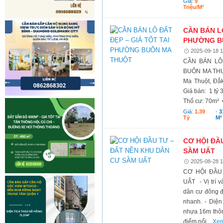
Giá:
9
Triệu/m²
CẦN BÁN LÔ
PHƯỜNG B
2025-09-18 1
CẦN BÁN LÔ
BUÔN MA THUỘT
Ma Thuột, Đắk
Giá bán: 1 tỷ 
Thổ cư: 70m² •
Giá:
1.39
-
3
Tỷ
M²
CƠ HỘI ĐẦ
SẦM UẤT
2025-08-28 1
CƠ HỘI ĐẦU
UẤT - Vị trí v
dân cư đông đ
nhanh. - Diện
nhựa 16m thông
điểm nổi...
Xem