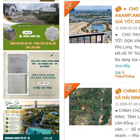
► CHO 
A&AMP;AMP
GIÁ TỐT, 
2026-07-21 0
► CHO THUÊ
TỐT, DỌN VÀO
Phú Long, Thu
kết nối TP. T
Đa dạng lựa 
Xem tiếp
Giá:
5
Triệu/tháng
CHÍNH 
XÃ HẢI NIN
2026-07-18 1
►CHÍNH CHỦ
NINH, TỈNH L
Lâm Đồng. ✅ D
năm. ✅ Sổ hồ
nhanh. ✅ Phù h