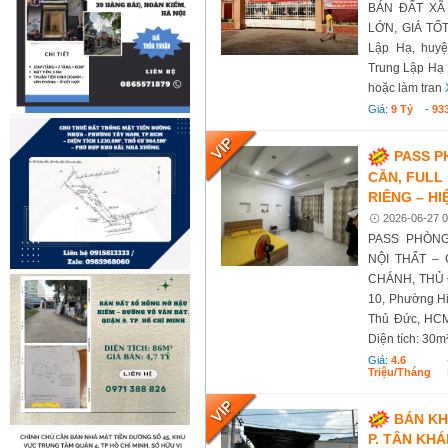
BÁN ĐẤT XÃ
LỚN, GIÁ TỐT 
Lập Hạ, huy
Trung Lập Hạ 
hoặc làm tran
Giá:
9 Tỷ
-
93
PASS 
CĂN, FULL
RIÊNG – HI
2026-06-27 0
PASS PHÒNG
NỘI THẤT –
CHÁNH, THỦ Đ
10, Phường Hi
Thủ Đức, HCM
Diện tích: 30m²
Giá:
4.6
Triệu/tháng
BÁN KH
P. TÂN KHÁ