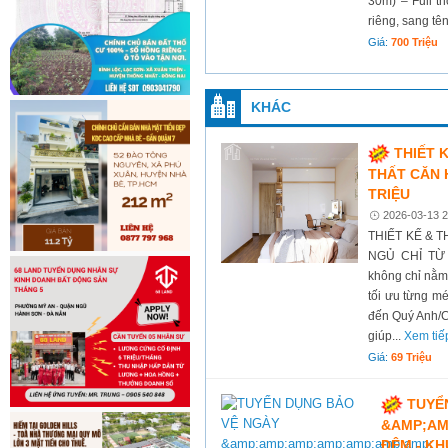
30m) – Full th
riêng, sang tê
Giá:
700 Triệu
KHÁC
THIẾT 
THẤT CĂN 
TRIỆU
2026-03-13 2
THIẾT KẾ & 
NGỦ CHỈ TỪ 
không chỉ nằm 
tối ưu từng mé
đến Quý Anh/Ch
giúp...
Xem tiế
Giá:
69 Triệu
TUYỂ
&AMP;AM
ĐÊM - KH