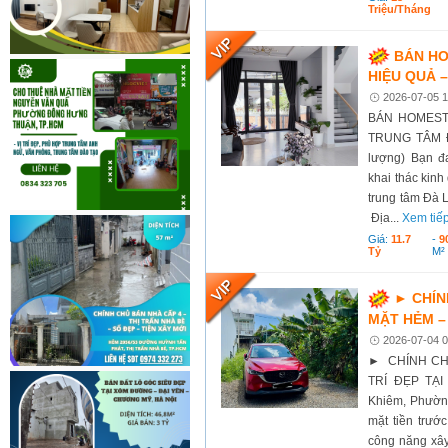
Triệu/tháng
BÁN HO
HIỆU QUẢ 
2026-07-05 1
BÁN HOMEST
TRUNG TÂM Đ
lượng) Bạn đ
khai thác kinh
trung tâm Đà L
Địa...
Xem tiế
Giá:
11.7
-
9
Tỷ
M²
► CHÍN
MẶT HẺM – 
2026-07-04 0
► CHÍNH CHỦ
TRÍ ĐẸP TẠ
Khiêm, Phường
mặt tiền trước
công năng xây