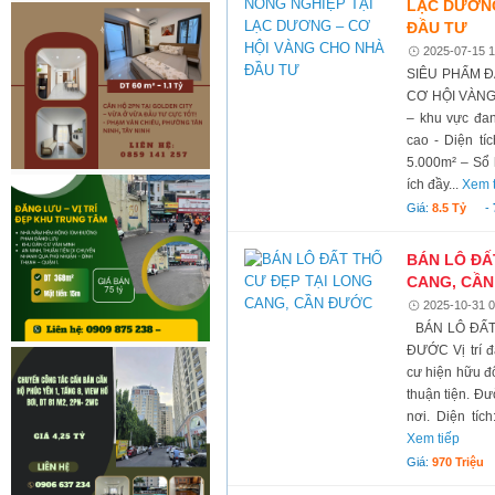
LẠC DƯƠNG
ĐẦU TƯ
2025-07-15 1
SIÊU PHẨM Đ
CƠ HỘI VÀNG 
– khu vực đan
cao - Diện tíc
5.000m² – Sổ 
ích đầy...
Xem 
Giá:
8.5 Tỷ
-
BÁN LÔ ĐẤ
CANG, CẦ
2025-10-31 0
BÁN LÔ ĐẤT
ĐƯỚC Vị trí đ
cư hiện hữu đô
thuận tiện. Đư
nơi. Diện tích
Xem tiếp
Giá:
970 Triệu