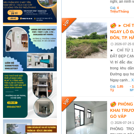
nghi, an ninh 
Giá:
4
Triệu/tháng
► CHỈ 
NGAY LÔ Đ
ĐÔN, TP. H
2026-07-25 0
► CHỈ TỪ 1
ĐẤT ĐẸP CẠN
Vị trí đắc đị
trong khu dân
Đường quy hoạ
Ngay cạnh...
X
Giá:
1.85
-
1
Tỷ
M²
PHÒNG 
KHAI TRƯƠ
GÒ VẤP
2026-07-24 1
PHÒNG TRỌ