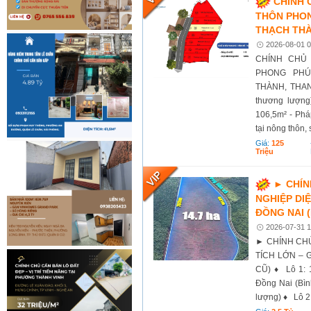
CHÍNH 
THÔN PHON
THẠCH THÀ
2026-08-01 0
CHÍNH CHỦ 
PHONG PHÚ
THÀNH, THANH 
thương lượng)
106,5m² - Phá
tại nông thôn,
Giá:
125
Triệu
► CHÍN
NGHIỆP DIỆ
ĐỒNG NAI 
2026-07-31 1
► CHÍNH CHỦ
TÍCH LỚN – 
CŨ) ♦ Lô 1: 
Đồng Nai (Bìn
lượng) ♦ Lô 2