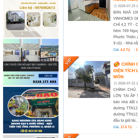
2026-07-23 1
BÁN NHÀ 10
VINHOMES GR
CHỈ 4,2 TỶ - C
hẻm 769 Nguy
Phước Thiện, 
9 cũ). - Nhà n
Giá:
4.2 Tỷ
-
1
CHÍNH 
DIỆN TÍCH 
MÔN
2026-07-22 1
CHÍNH CHỦ 
LỚN TẠI ẤP 
bán nhà đất c
đường TTN12,
đường TTN12).
đầu tư giữ tài..
Giá:
17.5 Tỷ