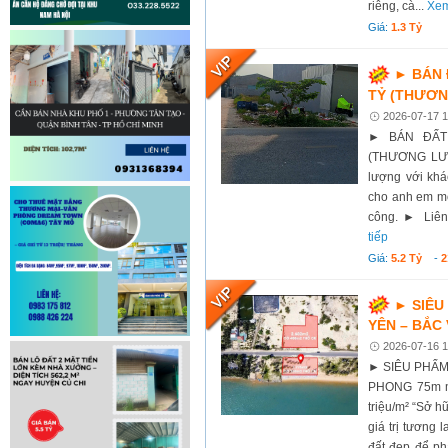
riêng, cà...
Xem
Giá:
1.3 Tỷ
► BÁN Đ
TỶ (THƯƠ
2026-07-17 1
► BÁN ĐẤT 
(THƯƠNG LƯỢ
lượng với khá
cho anh em môi
công. ► Liên 
tiếp
Giá:
5.2 Tỷ
-
2
► SIÊU
YÊN – BẮC
2026-07-16 1
► SIÊU PHẨM
PHONG 75m mặt
triệu/m² “Sở 
giá trị tương 
đất đẹp để ph