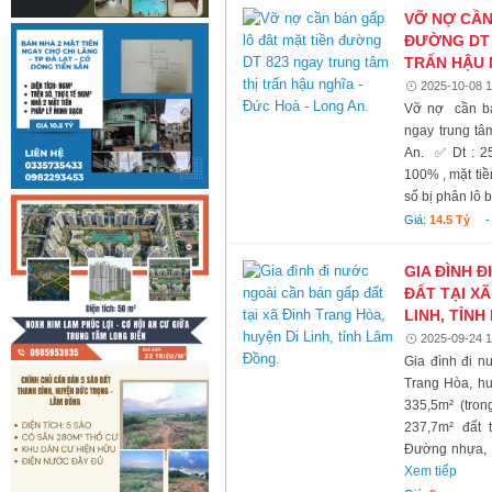
VỠ NỢ CẦN
ĐƯỜNG DT 
TRẤN HẬU 
2025-10-08 1
Vỡ nợ cần bá
ngay trung tâ
An. ✅ Dt : 2
100% , mặt tiề
số bị phân lô 
Giá:
14.5 Tỷ
GIA ĐÌNH 
ĐẤT TẠI X
LINH, TỈNH
2025-09-24 1
Gia đình đi n
Trang Hòa, hu
335,5m² (tron
237,7m² đất 
Đường nhựa, h
Xem tiếp