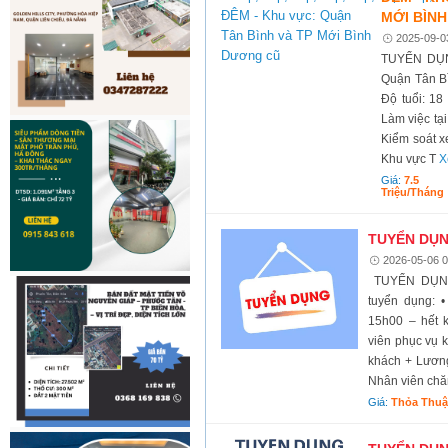
MỚI BÌN
2025-09-0
TUYỂN DỤN
Quận Tân B
Độ tuổi: 18
Làm việc tạ
Kiểm soát x
Khu vực T
X
Giá:
7.5
Triệu/tháng
TUYỂN DỤN
2026-05-06 0
TUYỂN DỤNG
tuyển dụng: 
15h00 – hết 
viên phục vụ 
khách + Lương
Nhân viên chă
Giá:
Thỏa Thu