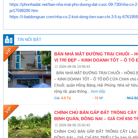
https://phonhadat.net/ban-nha-
mat-pho-duong-dat-cuoc-09-730/
nha-co-2-
pr17598200.htm
https://i-batdongsan.com/nha-
co-2-kiot-dong-tien-san-chi-3-
5-ty-6761959
TIN NỔI BẬT
BÁN NHÀ MẶT ĐƯỜNG TRẠI CHUỐI – 
VỊ TRÍ ĐẸP – KINH DOANH TỐT – Ô TÔ
2026-08-06 14:58:43
BÁN NHÀ MẶT ĐƯỜNG TRẠI CHUỐI – HỒNG BÀ
– KINH DOANH TỐT – Ô TÔ ĐỖ CỬA Chính chủ c
Chuối, quận Hồng Bàng, Hải Phòng. Nhà sở hữu v
rộng rãi, giao thông...
Xem tiếp
Giá:
6.5 Tỷ
-
72
M²
-
Nhà B
CHÍNH CHỦ BÁN GẤP ĐẤT TRỒNG CÂY 
ĐỊNH QUÁN, ĐỒNG NAI – GIÁ CHỈ 650 T
2026-08-06 15:02:43
CHÍNH CHỦ BÁN GẤP ĐẤT TRỒNG CÂY LÂU N
ĐỒNG NAI – GIÁ CHỈ 650 TRIỆU Cần bán lô đất có 