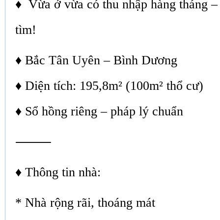
♦ Vừa ở vừa có thu nhập hàng tháng –
tìm!
♦ Bắc Tân Uyên – Bình Dương
♦ Diện tích: 195,8m² (100m² thổ cư)
♦ Sổ hồng riêng – pháp lý chuẩn
⸻
♦ Thông tin nhà:
* Nhà rộng rãi, thoáng mát