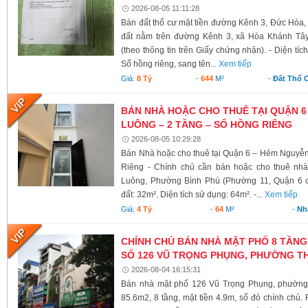
2026-08-05 11:11:28
Bán đất thổ cư mặt tiền đường Kênh 3, Đức Hòa,
đất nằm trên đường Kênh 3, xã Hòa Khánh Tây
(theo thông tin trên Giấy chứng nhận). - Diện tí
Sổ hồng riêng, sang tên...
Xem tiếp
Giá:
8 Tỷ
-
644
M²
-
Đất Thổ 
BÁN NHÀ HOẶC CHO THUÊ TẠI QUẬN 6
LUÔNG – 2 TẦNG – SỔ HỒNG RIÊNG
2026-08-05 10:29:28
Bán Nhà hoặc cho thuê tại Quận 6 – Hẻm Nguyễ
Riêng - Chính chủ cần bán hoặc cho thuê nh
Luông, Phường Bình Phú (Phường 11, Quận 6 cũ)
đất: 32m². Diện tích sử dụng: 64m². -...
Xem tiếp
Giá:
4 Tỷ
-
64
M²
-
Nh
CHÍNH CHỦ BÁN NHÀ MẶT PHỐ 8 TẦNG
SỐ 126 VŨ TRỌNG PHỤNG, PHƯỜNG TH
2026-08-04 16:15:31
Bán nhà mặt phố 126 Vũ Trọng Phụng, phường 
85.6m2, 8 tầng, mặt tiền 4.9m, sổ đỏ chính chủ.