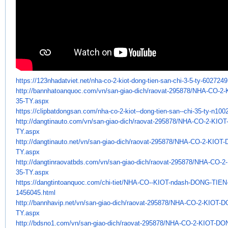
https://123nhadatviet.net/nha-
co-2-kiot-dong-tien-san-chi-3-
5-ty-6027249
http://bannhatoanquoc.com/vn/
san-giao-dich/raovat-295878/
NHA-CO-2-
35-TY.aspx
https://clipbatdongsan.com/
nha-co-2-kiot--dong-tien-san--
chi-35-ty-n100
http://dangtinauto.com/vn/san-
giao-dich/raovat-295878/NHA-
CO-2-KIOT
TY.aspx
http://dangtinauto.net/vn/san-
giao-dich/raovat-295878/NHA-
CO-2-KIOT-
TY.aspx
http://dangtinraovatbds.com/
vn/san-giao-dich/raovat-
295878/NHA-CO-2
35-TY.aspx
https://dangtintoanquoc.com/
chi-tiet/NHA-CO--KIOT-ndash-
DONG-TIEN-
1456045.html
http://bannhavip.net/vn/san-
giao-dich/raovat-295878/NHA-
CO-2-KIOT-D
TY.aspx
http://bdsno1.com/vn/san-giao-
dich/raovat-295878/NHA-CO-2-
KIOT-DON