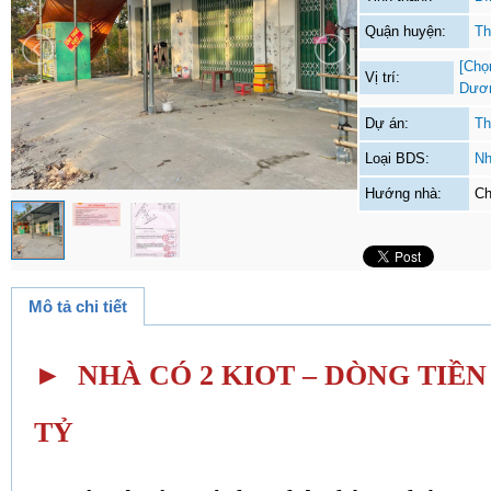
Quận huyện:
Th
[Chọ
Vị trí:
Dươ
Dự án:
Th
Loại BDS:
Nh
Hướng nhà:
Ch
Mô tả chi tiết
► NHÀ CÓ 2 KIOT – DÒNG TIỀN S
TỶ