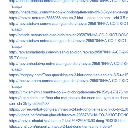
http://nhadattoancau.net/vn/
san-giao-dich/raovat-295878/
NHA-CO-2-KI
TY.aspx
https://nhadattop1.com/nha-co-
2-kiot-dong-tien-san-chi-3-5-
ty-lien-he-n
https://raovat.net/xem/
8665953-nha-co-2-kiot-–-dong-
tien-san-–-chi-3-5-t
http://raovatbdsvn.com/vn/san-
giao-dich/raovat-295878/NHA-
CO-2-KIO
TY.aspx
http://pmbds.net/vn/san-giao-
dich/raovat-295878/NHA-CO-2-
KIOT-DONG
http://raovatbdsvn.net/vn/san-
giao-dich/raovat-295878/NHA-
CO-2-KIOT
TY.aspx
http://raovatnhadatvip.com/vn/
san-giao-dich/raovat-295878/
NHA-CO-2-
35-TY.aspx
http://raovatnhadatvip.net/vn/
san-giao-dich/raovat-295878/
NHA-CO-2-K
TY.aspx
https://rongbay.com/Toan-quoc/
Nha-co-2-kiot-dong-tien-san-
chi-3-5-t-c1
http://thocuvietnam.com/vn/
san-giao-dich/raovat-295878/
NHA-CO-2-KI
TY.aspx
https://timkiem24h.com/nha-co-
2-kiot-dong-tien-san-chi-35-
ty-173175.ht
https://tinchinhchu.net/ban-
nha-mat-pho-xa-dat-cuoc-tan-
uyen-binh-duong
san--chi-35-ty-
p2958400
https://upfree.vn/bat-dong-
san/nha-co-2-kiot-dong-tien-
san-chi-35-ty-110
http://vipbds.net/vn/san-giao-
dich/raovat-295878/NHA-CO-2-
KIOT-DONG
https://raovat.nhadat.vn/nha-
co-2-kiot-%E2%80%93-dong-
794318.html
https://vn2.com/property/nha-
co-2-kiot-dong-tien-san-chi-
35-ty/