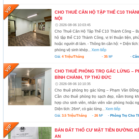
CHO THUÊ CĂN HỘ TẬP THỂ C10 THÀNH
NỘI
2026-08-06 10:03:45
Cho Thuê Căn Hộ Tập Thể C10 Thành Công – Ba 
hộ tập thể C10 Thành Công, vị trí thuận tiện, ph
hoặc người đi làm. - Thông tin căn hộ: + Diện tích
phòng vệ sinh khép...
Xem tiếp
Giá:
4 Triệu/tháng
-
35
M²
-
Căn
CHO THUÊ PHÒNG TRỌ GÁC LỬNG – P
BÌNH CHÁNH, TP THỦ ĐỨC
2026-08-06 10:10:35
Cho thuê phòng trọ gác lửng – Phạm Văn Đồng
Cần cho thuê phòng trọ sạch đẹp, nằm trong kh
hợp cho sinh viên, nhân viên văn phòng hoặc ngư
Diện tích: 26m², có gác lửng...
Xem tiếp
Giá:
3.5 Triệu/tháng
-
26
M²
-
Phòng Trọ Cho T
BÁN ĐẤT THỔ CƯ MẶT TIỀN ĐƯỜNG KÊ
AN