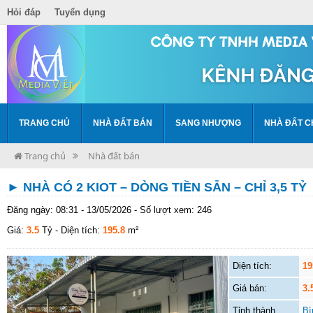
Hỏi đáp
Tuyển dụng
TRANG CHỦ
NHÀ ĐẤT BÁN
SANG NHƯỢNG
NHÀ ĐẤT C
Trang chủ
Nhà đất bán
► NHÀ CÓ 2 KIOT – DÒNG TIỀN SẴN – CHỈ 3,5 TỶ
Đăng ngày: 08:31 - 13/05/2026 - Số lượt xem: 246
Giá:
3.5
Tỷ
- Diện tích:
195.8
m²
Diện tích:
19
Giá bán:
3.
Tỉnh thành
Bì