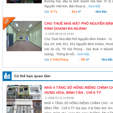
thương mại, đầu tư kinh doanh Giá bán: 47 tỷ 
Nguyễn Việt Anh, điện thoại &...
Xem tiếp
Giá:
47 Tỷ
-
85.6
M²
-
Nhà Bán
CHO THUÊ NHÀ MẶT PHỐ NGUYỄN BỈNH 
KINH DOANH ĐA NGÀNH
2026-08-04 21:14:43
Cho Thuê Nhà Mặt Phố Nguyễn Bỉnh Khiêm – Vị 
Địa chỉ: 649, 651, 653 Nguyễn Bỉnh Khiêm, Phư
Hải An cũ), TP. Hải Phòng - Giá thuê: 6 triệu/l
lượng) - Thông tin nổi...
Xem tiếp
Giá:
6 Triệu/tháng
-
300
M²
-
Nhà Mặt
Có thể bạn quan tâm
NHÀ 4 TẦNG SỔ HỒNG RIÊNG CHÍNH CHỦ
HƯNG HÒA, BÌNH TÂN - CHỈ 6 TỶ
2026-07-22 13:59:08
NHÀ 4 TẦNG SỔ HỒNG RIÊNG CHÍNH CHỦ - H
BÌNH TÂN - CHỈ 6 TỶ Giá bán: 6 tỷ Diện tích: 64