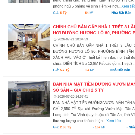
riêng chính chủ, sang tên ngay THÔNG TIN CĂN
phòng ngủ 5 phòng vệ sinh Hẻm xe hơi...
Xem tiế
Giá:
6 Tỷ
-
64
M²
-
Nhà Đất Bán
CHÍNH CHỦ BÁN GẤP NHÀ 1 TRỆT 3 L
HƠI ĐƯỜNG HƯƠNG LỘ 80, PHƯỜNG B
2026-07-21 20:04:59
CHÍNH CHỦ BÁN GẤP NHÀ 1 TRỆT 3 LẦU 
ĐƯỜNG HƯƠNG LỘ 80, PHƯỜNG BÌNH TÂN 
XÁCH VALI VÀO Ở Thiết kế hiện đại, nội thất đ
chữa. DIỆN TÍCH 5 x 12,8M Kết cấu gồm: 1 trệt 3..
Giá:
5.7 Tỷ
-
64
M²
-
Nhà Đất Bán
BÁN NHÀ MẶT TIỀN ĐƯỜNG VƯỜN MẬN T
SỔ SẴN – GIÁ CHỈ 2,5 TỶ
2026-07-20 14:57:41
BÁN NHÀ MẶT TIỀN ĐƯỜNG VƯỜN MẬN TÂN AN 
CHỈ 2,550 TỶ Địa chỉ: Đường Vườn Mận Tân A
Long, tỉnh Trà Vinh (nay thuộc xã Tân An, tỉnh V
thương lượng cho khách thiện...
Xem tiếp
Giá:
2.55 Tỷ
-
157
M²
-
Nhà