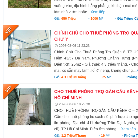
vuông vức, địa hình bằng phẳng, khí hậu mát mẻ 
làm nhà vườn hoặc...
Xem tiếp
Giá:
650 Triệu
-
1000
M²
-
Đất Trồng C
CHÍNH CHỦ CHO THUÊ PHÒNG TRỌ QUẬ
CHỮ Y
2026-08-06 11:23:23
Chính Chủ Cho Thuê Phòng Trọ Quận 8, TP HC
Hẻm 43/57 Dạ Nam, Phường Chánh Hưng (Phườ
Diện tích: 25m2 - Giá thuê: 4.3 triệu/ tháng. - C
mát, có sẵn máy lạnh, lối đi riêng, không chung...
Giá:
4.3 Triệu/tháng
-
25
M²
-
Phòng 
CHO THUÊ PHÒNG TRỌ GẦN CẦU KÊNH C
HỒ CHÍ MINH
2026-08-06 10:29:30
CHO THUÊ PHÒNG TRỌ GẦN CẦU KÊNH C – XÃ
Cần cho thuê phòng trọ sạch sẽ, phù hợp cho ngư
tin phòng: Địa chỉ: 411 đường Trần Đại Nghĩa,
cũ), TP. Hồ Chí Minh. Diện tích phòng:...
Xem tiếp
Giá:
1.2 Triệu/tháng
-
19
M²
-
Phòng T