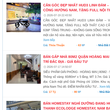
CĂN GÓC ĐẸP NHẤT HUD3 LINH ĐÀM – 
CÔNG HƯỚNG NAM, TẶNG FULL NỘI T
2026-07-19 22:43:50
CĂN GÓC ĐẸP NHẤT HUD3 LINH ĐÀM – V
HƯỚNG NAM, TẶNG FULL NỘI THẤT CAO C
63M² TẦNG TRUNG – KHÔNG GIAN SỐNG TRONG
một căn hộ vừa đẹp, tiện nghi, vừa sở hữu môi t
Xem tiếp
Giá:
Thỏa Thuận
-
63
M²
-
Nhà Đất
BÁN GẤP NHÀ 80M2 QUẬN HOÀNG MAI -
TRÍ ĐẮC ĐỊA - GIÁ ĐẦU TƯ
2026-07-17 14:50:07
SIÊU PHẨM GIẢI PHÓNG - HOÀNG MAI | 80M2 -
Thông số vàng: 60/80m² x 5 tầng, MT 3.7m. Giá 17
địa: Cách mặt phố Giải Phóng chỉ 100m. Khu vực 
phía Nam Thủ đô. ĐIỂM NHẤN ĐẦU TƯ...
Xem tiế
Giá:
17 Tỷ
-
80
M²
-
Nhà Bá
BÁN HOMESTAY NGHỈ DƯỠNG ĐANG H
THANH ECOLODGE HOMESTAY, NAM B