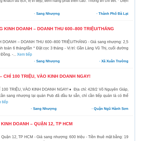
hách du lịch, vị trí đẹp, tiềm năng phát triển cao. Thông tin chi tiết: * Diện
-
Sang Nhượng
-
Thành Phố Đà Lạt
KINH DOANH – DOANH THU 600–800 TRIỆU/THÁNG
OANH – DOANH THU 600–800 TRIỆU/THÁNG - Giá sang nhượng: 2,5
nh toán 6 tháng/lần * Đặt cọc 3 tháng - Vị trí: Gần Làng Vũ Thị, cuối đường
Đồng. -...
Xem tiếp
-
Sang Nhượng
-
Xã Xuân Trường
CHỈ 100 TRIỆU, VÀO KINH DOANH NGAY!
 TRIỆU, VÀO KINH DOANH NGAY! ♦ Địa chỉ: 428/2 Võ Nguyên Giáp,
ần sang nhượng lại quán Pub đã đầu tư sẵn, chỉ cần tiếp quản là có thể
 tiếp
-
Sang Nhượng
-
Quận Ngũ Hành Sơn
INH DOANH – QUẬN 12, TP HCM
Quận 12, TP HCM - Giá sang nhượng: 600 triệu - Tiền thuê mặt bằng: 19