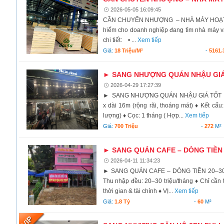
2026-05-05 16:09:45
CẦN CHUYỂN NHƯỢNG – NHÀ MÁY HOẠT ĐỘN
hiếm cho doanh nghiệp đang tìm nhà máy và
chi tiết: • ...
Xem tiếp
Giá:
18 Triệu/m²
-
5161.
► SANG NHƯỢNG QUÁN NHẬU GIÁ
2026-04-29 17:27:39
► SANG NHƯỢNG QUÁN NHẬU GIÁ TỐT ♦ Địa 
x dài 16m (rộng rãi, thoáng mát) ♦ Kết cấu:
lượng) ♦ Cọc: 1 tháng ( Hợp...
Xem tiếp
Giá:
700 Triệu
-
272
M²
► SANG QUÁN CAFE – DÒNG TIỀN 
2026-04-11 11:34:23
► SANG QUÁN CAFE – DÒNG TIỀN 20–30 T
Thu nhập đều: 20–30 triệu/tháng ♦ Chỉ cần t
thời gian & tài chính ♦ VỊ...
Xem tiếp
Giá:
1.8 Tỷ
-
60
M²