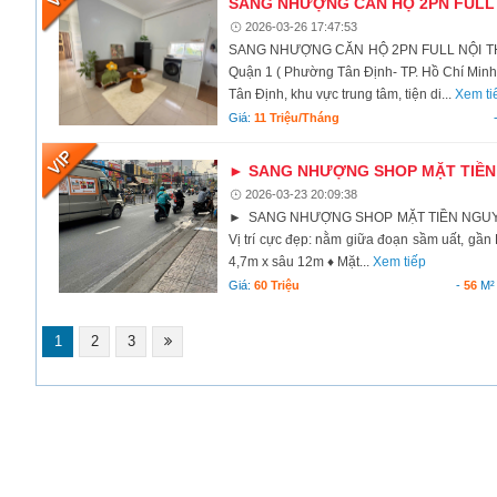
SANG NHƯỢNG CĂN HỘ 2PN FULL 
2026-03-26 17:47:53
SANG NHƯỢNG CĂN HỘ 2PN FULL NỘI THẤT
Quận 1 ( Phường Tân Định- TP. Hồ Chí Minh 
Tân Định, khu vực trung tâm, tiện di...
Xem ti
Giá:
11 Triệu/tháng
► SANG NHƯỢNG SHOP MẶT TIỀN 
2026-03-23 20:09:38
► SANG NHƯỢNG SHOP MẶT TIỀN NGUYỄN TH
Vị trí cực đẹp: nằm giữa đoạn sầm uất, gần
4,7m x sâu 12m ♦ Mặt...
Xem tiếp
Giá:
60 Triệu
-
56
M²
1
2
3