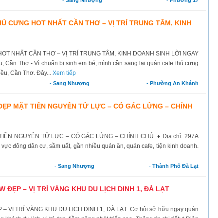
 CƯNG HOT NHẤT CẦN THƠ – VỊ TRÍ TRUNG TÂM, KINH
 NHẤT CẦN THƠ – VỊ TRÍ TRUNG TÂM, KINH DOANH SINH LỜI NGAY
, Cần Thơ - Vì chuẩn bị sinh em bé, mình cần sang lại quán cafe thú cưng
iều, Cần Thơ. Đây...
Xem tiếp
-
Sang Nhượng
-
Phường An Khánh
P MẶT TIỀN NGUYÊN TỬ LỰC – CÓ GÁC LỬNG – CHÍNH
ỀN NGUYÊN TỬ LỰC – CÓ GÁC LỬNG – CHÍNH CHỦ ♦ Địa chỉ: 297A
vực đông dân cư, sầm uất, gần nhiều quán ăn, quán cafe, tiện kinh doanh.
-
Sang Nhượng
-
Thành Phố Đà Lạt
ĐẸP – VỊ TRÍ VÀNG KHU DU LỊCH DINH 1, ĐÀ LẠT
Ị TRÍ VÀNG KHU DU LỊCH DINH 1, ĐÀ LẠT Cơ hội sở hữu ngay quán