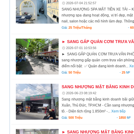
2026-07-04 21:52:57
SANG NHƯỢNG SPA MẶT TIỀN XE TẢI – 
nhượng spa đang hoạt động, vị trí đẹp, mặt 
nail, salon hoặc các mô hình làm đẹp. Thông 
Giá:
25 Triệu/tháng
-
60
► SANG GẤP QUÁN CƠM TRƯA VĂN
2026-07-01 10:53:56
► SANG GẤP QUÁN CƠM TRƯA VĂN PHÒNG 
sang nhượng gấp quán cơm trưa văn phòng
điểm nổi bật: ✅ Quán đang kinh doanh...
Xe
Giá:
50 Triệu
-
25
M²
SANG NHƯỢNG MẶT BẰNG KINH DOA
2026-06-23 08:19:42
Sang nhượng mặt bằng kinh doanh bãi giữ xe
Xuân, Thủ Đức, TP.HCM - Cần sang nhượng m
tô. - Diện tích rộng 1.850m² -...
Xem tiếp
Giá:
500 Triệu
-
1850
M²
► SANG NHƯỢNG MẶT BẰNG KINH D