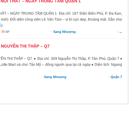
NỘI THẤT – NGAY TRUNG TÂM QUẬN 1
 – NGAY TRUNG TÂM QUẬN 1 Địa chỉ: 187 Điện Biên Phủ, P. Đa Kao,
mới) Đối diện công viên Lê Văn Tám – vị trí cực đẹp, thoáng mát Gần chợ
ếp
-
70
M²
-
Sang Nhượng
-
...
NGUYỄN THỊ THẬP – Q7
Ị THẬP – Q7 ♦ Địa chỉ: 309 Nguyễn Thị Thập, P. Tân Phú, Quận 7 ♦
 Lotte Mart và chợ Tân Mỹ – đông người qua lại cả ngày ♦ Diện tích: Ngang
-
Sang Nhượng
-
Quận 7