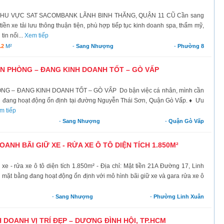
KHU VỰC SAT SACOMBANK LÃNH BINH THĂNG, QUẬN 11 CŨ Cần sang
tiền xe tải lưu thông thuận tiện, phù hợp tiếp tục kinh doanh spa, thẩm mỹ,
tin nổi...
Xem tiếp
.2
M²
-
Sang Nhượng
-
Phường 8
 PHÒNG – ĐANG KINH DOANH TỐT – GÒ VẤP
– ĐANG KINH DOANH TỐT – GÒ VẤP Do bận việc cá nhân, mình cần
 đang hoạt động ổn định tại đường Nguyễn Thái Sơn, Quận Gò Vấp. ♦ Ưu
m tiếp
-
Sang Nhượng
-
Quận Gò Vấp
NH BÃI GIỮ XE - RỬA XE Ô TÔ DIỆN TÍCH 1.850M²
 - rửa xe ô tô diện tích 1.850m² - Địa chỉ: Mặt tiền 21A Đường 17, Linh
ặt bằng đang hoạt động ổn định với mô hình bãi giữ xe và gara rửa xe ô
-
Sang Nhượng
-
Phường Linh Xuân
OANH VỊ TRÍ ĐẸP – DƯƠNG ĐÌNH HỘI, TP.HCM