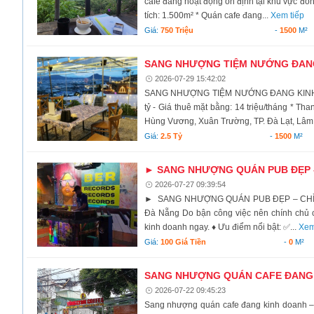
cafe đang hoạt động ổn định tại khu vực đông k
tích: 1.500m² * Quán cafe đang...
Xem tiếp
Giá:
750 Triệu
-
1500
M²
SANG NHƯỢNG TIỆM NƯỚNG ĐANG 
2026-07-29 15:42:02
SANG NHƯỢNG TIỆM NƯỚNG ĐANG KINH D
tỷ - Giá thuê mặt bằng: 14 triệu/tháng * Tha
Hùng Vương, Xuân Trường, TP. Đà Lạt, Lâm 
Giá:
2.5 Tỷ
-
1500
M²
► SANG NHƯỢNG QUÁN PUB ĐẸP – 
2026-07-27 09:39:54
► SANG NHƯỢNG QUÁN PUB ĐẸP – CHỈ 100
Đà Nẵng Do bận công việc nên chính chủ c
kinh doanh ngay. ♦ Ưu điểm nổi bật: ✅...
Xem
Giá:
100 Giá Tiền
-
0
M²
SANG NHƯỢNG QUÁN CAFE ĐANG K
2026-07-22 09:45:23
Sang nhượng quán cafe đang kinh doanh – 