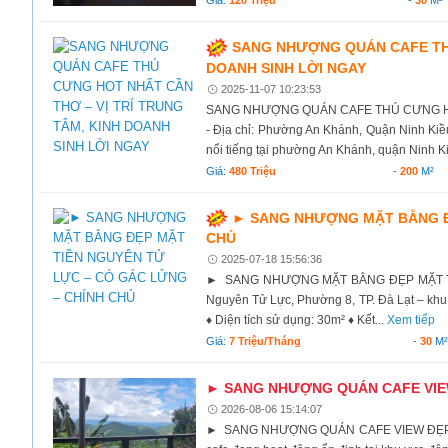
SANG NHƯỢNG QUÁN CAFE THÚ
DOANH SINH LỜI NGAY
2025-11-07 10:23:53
SANG NHƯỢNG QUÁN CAFE THÚ CƯNG HOT
- Địa chỉ: Phường An Khánh, Quận Ninh Kiều
nổi tiếng tại phường An Khánh, quận Ninh K
Giá:
480 Triệu
-
200
M²
► SANG NHƯỢNG MẶT BẰNG ĐẸ
CHỦ
2025-07-18 15:56:36
► SANG NHƯỢNG MẶT BẰNG ĐẸP MẶT TI
Nguyên Tử Lực, Phường 8, TP. Đà Lạt – khu 
♦ Diện tích sử dụng: 30m² ♦ Kết...
Xem tiếp
Giá:
7 Triệu/tháng
-
30
M²
► SANG NHƯỢNG QUÁN CAFE VIEW 
2026-08-06 15:14:07
► SANG NHƯỢNG QUÁN CAFE VIEW ĐẸP – V