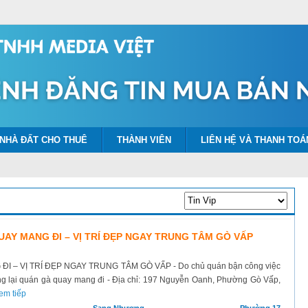
NHÀ ĐẤT CHO THUÊ
THÀNH VIÊN
LIÊN HỆ VÀ THANH TOÁ
AY MANG ĐI – VỊ TRÍ ĐẸP NGAY TRUNG TÂM GÒ VẤP
– VỊ TRÍ ĐẸP NGAY TRUNG TÂM GÒ VẤP - Do chủ quán bận công việc
ang lại quán gà quay mang đi - Địa chỉ: 197 Nguyễn Oanh, Phường Gò Vấp,
em tiếp
-
Sang Nhượng
-
Phường 17