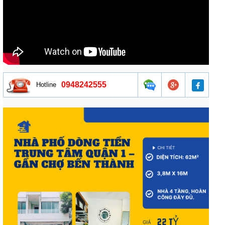
0948242555
Hotline