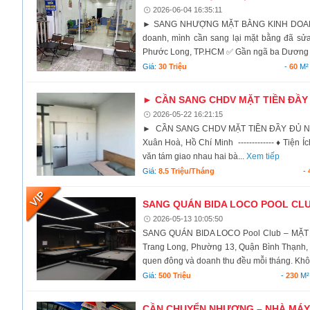
2026-06-04 16:35:11
► SANG NHƯỢNG MẶT BẰNG KINH DOANH V
doanh, mình cần sang lại mặt bằng đã sử
Phước Long, TP.HCM ✅ Gần ngã ba Dương Đ
Giá:
30 Triệu
-
60
M²
► CẦN SANG CHDV MẶT TIỀN ĐẦY 
2026-05-22 16:21:15
► CẦN SANG CHDV MẶT TIỀN ĐẦY ĐỦ NỘI T
Xuân Hoà, Hồ Chí Minh ------------- ♦ Tiện
văn tám giao nhau hai bà...
Xem tiếp
Giá:
8.5 Triệu/tháng
-
SANG QUÁN BIDA LOCO POOL CLUB
2026-05-13 10:05:50
SANG QUÁN BIDA LOCO Pool Club – MẶT 
Trang Long, Phường 13, Quận Bình Thạnh, 
quen đông và doanh thu đều mỗi tháng. Khô
Giá:
500 Triệu
-
230
M²
CẦN CHUYỂN NHƯỢNG – NHÀ MÁY 