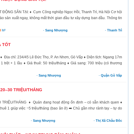
G SẴN TẠI: ♦ Cụm Công nghiệp Ngọc Hồi, Thanh Trì, Hà Nội Cơ hội
o sản xuất ngay, không mất thời gian đầu tư xây dựng ban đầu. Thông tin
3
M²
-
Sang Nhượng
-
Thanh Trì
 TỐT
chỉ: 234/45 Lê Đức Thọ, P. An Nhơn, Gò Vấp ♦ Diện tích: Ngang 17m
 1 trệt + 1 lầu ♦ Giá thuê: 50 triệu/tháng ♦ Giá sang: 700 triệu (có thương
-
Sang Nhượng
-
Quận Gò Vấp
20–30 TRIỆU/THÁNG
RIỆU/THÁNG ♦ Quán đang hoạt động ổn định – có sẵn khách quen ♦
huê 1 giúp việc ~5 triệu/tháng (bao ăn ở) ➡️ Chủ gần như rảnh tay – tự do
-
Sang Nhượng
-
Thị Xã Châu Đốc