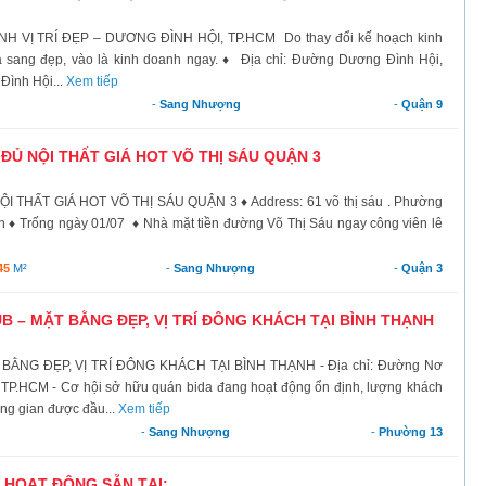
Ị TRÍ ĐẸP – DƯƠNG ĐÌNH HỘI, TP.HCM Do thay đổi kế hoạch kinh
a sang đẹp, vào là kinh doanh ngay. ♦ Địa chỉ: Đường Dương Đình Hội,
ình Hội...
Xem tiếp
-
Sang Nhượng
-
Quận 9
ĐỦ NỘI THẤT GIÁ HOT VÕ THỊ SÁU QUẬN 3
HẤT GIÁ HOT VÕ THỊ SÁU QUẬN 3 ♦ Address: 61 võ thị sáu . Phường
 Ích ♦ Trống ngày 01/07 ♦ Nhà mặt tiền đường Võ Thị Sáu ngay công viên lê
45
M²
-
Sang Nhượng
-
Quận 3
 – MẶT BẰNG ĐẸP, VỊ TRÍ ĐÔNG KHÁCH TẠI BÌNH THẠNH
BẰNG ĐẸP, VỊ TRÍ ĐÔNG KHÁCH TẠI BÌNH THẠNH - Địa chỉ: Đường Nơ
TP.HCM - Cơ hội sở hữu quán bida đang hoạt động ổn định, lượng khách
ng gian được đầu...
Xem tiếp
-
Sang Nhượng
-
Phường 13
HOẠT ĐỘNG SẴN TẠI: