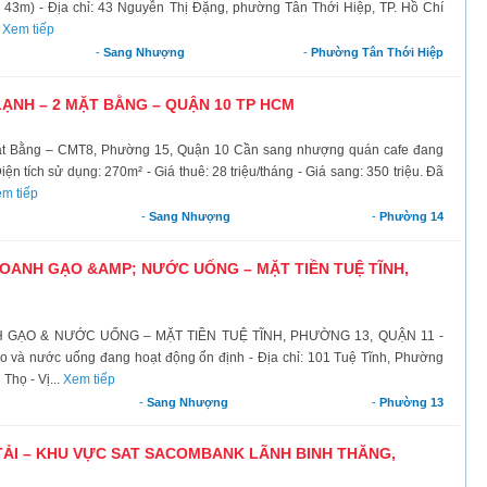
 × 43m) - Địa chỉ: 43 Nguyễn Thị Đặng, phường Tân Thới Hiệp, TP. Hồ Chí
.
Xem tiếp
-
Sang Nhượng
-
Phường Tân Thới Hiệp
NH – 2 MẶT BẰNG – QUẬN 10 TP HCM
t Bằng – CMT8, Phường 15, Quận 10 Cần sang nhượng quán cafe đang
iện tích sử dụng: 270m² - Giá thuê: 28 triệu/tháng - Giá sang: 350 triệu. Đã
m tiếp
-
Sang Nhượng
-
Phường 14
ANH GẠO &AMP; NƯỚC UỐNG – MẶT TIỀN TUỆ TĨNH,
ẠO & NƯỚC UỐNG – MẶT TIỀN TUỆ TĨNH, PHƯỜNG 13, QUẬN 11 -
 và nước uống đang hoạt động ổn định - Địa chỉ: 101 Tuệ Tĩnh, Phường
Thọ - Vị...
Xem tiếp
-
Sang Nhượng
-
Phường 13
TẢI – KHU VỰC SAT SACOMBANK LÃNH BINH THĂNG,