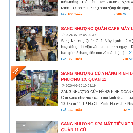
triệu/tháng - Diện tích: Hơn 700m² (16,5m
Minh. - Quán cafe đang hoạt động ổn định,..
Giá:
600 Triệu
-
700
M²
SANG NHƯỢNG QUÁN CAFE MÁY LẠ
2026-07-16 08:09:39
Sang Nhượng Quán Cafe Máy Lạnh – 2 Mặ
hoạt động, chỉ việc vào kinh doanh ngay. - D
bao gồm 2 tháng tiền cọc và toàn bộ nội...
Xe
Giá:
350 Triệu
-
270
M²
SANG NHƯỢNG CỬA HÀNG KINH DO
PHƯỜNG 13, QUẬN 11
2026-07-13 10:59:19
SANG NHƯỢNG CỬA HÀNG KINH DOANH G
Cần sang nhượng cửa hàng kinh doanh gạo
13, Quận 11, TP. Hồ Chí Minh. Ngay chợ Phú 
Giá:
150 Triệu
-
42
M²
SANG NHƯỢNG SPA MẶT TIỀN XE 
QUẬN 11 CŨ