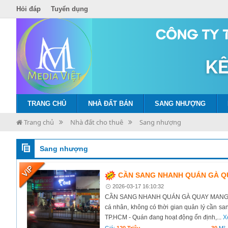
Hỏi đáp
Tuyển dụng
TRANG CHỦ
NHÀ ĐẤT BÁN
SANG NHƯỢNG
Trang chủ
Nhà đất cho thuê
Sang nhượng
Sang nhượng
CẦN SANG NHANH QUÁN GÀ QU
2026-03-17 16:10:32
CẦN SANG NHANH QUÁN GÀ QUAY MANG ĐI 
cá nhân, không có thời gian quản lý cần s
TP.HCM - Quán đang hoạt động ổn định,...
X
Giá:
120 Triệu
-
30
M²