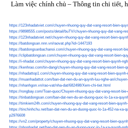
Làm việc chính chủ – Thông tin chi tiết, h
https://123nhadatviet.com/
chuyen-nhuong-quy-dat-vang-
resort-bien-quy
https://9898555.com/posts/
detail/buTV/chuyen-nhuong-quy-
dat-vang-res
https://123nhadatviet.net/
chuyen-nhuong-quy-dat-vang-
resort-bien-quyn
https://batdongsan.nnn.vn/
raovat.php?id=1447193
https://batdongsanbachanoi.
com/chuyen-nhuong-quy-dat-
vang-resort-bi
https://clipbatdongsan.com/
chuyen-nhuong-quy-dat-vang-
resort-bien-qu
https://i-nhadat.com/chuyen-
nhuong-quy-dat-vang-resort-
bien-quynh-ng
https://kenhrao.com/tin-dang/
chuyen-nhuong-quy-dat-vang-
resort-bien-
https://nhadattop1.com/chuyen-
nhuong-quy-dat-vang-resort-
bien-quynh-
https://muanhadattot.com/ban-
dat-nen-du-an-quynh-luu-nghe-
an/chuyen-
https://nhanhgon.vn/rao-vat/
nha-dat/682498/Xem-chi-tiet.
html
https://rongbay.com/Toan-quoc/
Chuyen-nhuong-quy-dat-vang-
resort-bie
https://tinbatdongsan.com/ban-
dat-nen-du-an-duong-quoc-lo-
1a-xa-quyn
https://timkiem24h.com/chuyen-
nhuong-quy-dat-vang-resort-
bien-quynh
https://tinchinhchu.net/ban-
dat-nen-du-an-duong-quoc-lo-
1a-452-na-xa-q
p2976608
https://vn2.com/property/
chuyen-nhuong-quy-dat-vang-
resort-bien-quyn
https://phonhadat.net/ban-dat-
nen-du-an-duong-quoc-lo-1a-xa-
quynh-ngh