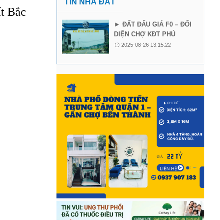
TIN NHÀ ĐẤT
ất Bắc
► ĐẤT ĐẤU GIÁ F0 – ĐỐI
DIỆN CHỢ KĐT PHÚ
LONG, PHỐ LU – BẢO
2025-08-26 13:15:22
THẮNG – LÀO CAI