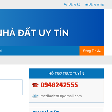
Đăng ký
Đăng nhập
N
Đăng Tin
HỖ TRỢ TRỰC TUYẾN
0948242555
mediaviet83@gmail.com