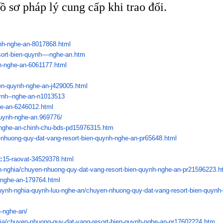
ồ sơ pháp lý cung cấp khi trao đổi.
nh-nghe-an-
8017868.html
ort-bien-quynh-–-
nghe-an.htm
h-nghe-an-
6061177.html
en-quynh-nghe-
an-j429005.html
ynh--nghe-an-
n1013513
he-an-6246012.
html
quynh-nghe-an.
969776/
nghe-an-chinh-chu-
bds-pd15976315.htm
nhuong-quy-dat-vang-
resort-bien-quynh-nghe-an-
pr65648.html
-c15-raovat-
34529378.html
h-nghia/chuyen-
nhuong-quy-dat-vang-resort-
bien-quynh-nghe-an-pr21596223.
h
-nghe-an-179764.html
uynh-nghia-
quynh-luu-nghe-an/chuyen-
nhuong-quy-dat-vang-resort-
bien-quynh-
h-nghe-an/
ia/chuyen-nhuong-quy-
dat-vang-resort-bien-quynh-
nghe-an-pr17602224.htm