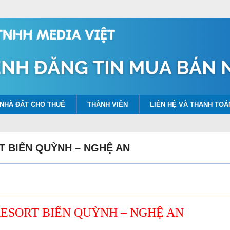
NHÀ ĐẤT CHO THUÊ
THÀNH VIÊN
LIÊN HỆ VÀ THANH TOÁ
 BIỂN QUỲNH – NGHỆ AN
ESORT BIỂN QUỲNH – NGHỆ AN