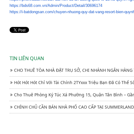
https://bds68.com.vn/Admin/
Product/Detail/30696174
https://i-batdongsan.com/
chuyen-nhuong-quy-dat-vang-
resort-bien-quyn
TIN LIÊN QUAN
CHO THUÊ TÒA NHÀ ĐẶT TRỤ SỞ, CHI NHÁNH NGÂN HÀNG 
Hót Hót Hót Chỉ Với Tài Chính 2TYxxx Triệu Bạn Đã Có Thể S
Cho Thuê Phòng Ký Túc Xá Phường 15, Quận Tân Bình – Gần
CHÍNH CHỦ CẦN BÁN NHÀ PHỐ CAO CẤP TẠI SUMMERLAND P