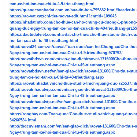
tam-xe-hoi-tan-cua-chi-
tu-4-9-trieu-thang.html
https://quangcaonhadat.com.vn/
sua-tin-bds-795882.html#
header-bu
https://rao-vat.xyz/chi-tiet-
raovat-edit.html?cmtid=109043
https://nhadatinfo.com/cho-
thue-can-ho-chung-cu-duong-1-
phuong-4
quang-duc-ngay-trung-
tam-xe-hoi-tan-cua-chi-tu-49-
trieuthang-pr15
https://dautudatviet.com/nha-
dat-cho-thue/cho-thue-studio-
thich-qu
hoi-tan-cua-chi-tu-49-
trieuthang.html
http://raovat24.com.vn/raovat/
Toan-quoc/can-ho-Chung-cu/Cho-
thu
Ngay-trung-tam-xe-hoi-tan-cua-
Chi-tu-4-9-trieu-thang-970792/
http://raovatbdsvn.com/vn/san-
giao-dich/raovat-131600/Cho-
thue-s
Ngay-trung-tam-xe-hoi-tan-cua-
Chi-tu-49-trieuthang.aspx
http://raovatbdsvn.net/vn/san-
giao-dich/raovat-131600/Cho-
thue-stu
trung-tam-xe-hoi-tan-cua-
Chi-tu-49-trieuthang.aspx
https://raovat.nhadat.vn/cho-
thue-studio-thich-quang-duc-
725537.ht
http://raovatnhadatvip.com/vn/
san-giao-dich/raovat-131600/
Cho-thu
Ngay-trung-tam-xe-hoi-tan-
cua-Chi-tu-49-trieuthang.aspx
http://raovatnhadatvip.net/vn/
san-giao-dich/raovat-131600/
Cho-thue
Ngay-trung-tam-xe-hoi-tan-
cua-Chi-tu-49-trieuthang.aspx
https://rongbay.com/Toan-quoc/
Cho-thue-studio-thich-quang-
duc-ng
34266584.html
http://thocuvietnam.com/vn/
san-giao-dich/raovat-131600/
Cho-thue-s
Ngay-trung-tam-xe-hoi-tan-
cua-Chi-tu-49-trieuthang.aspx