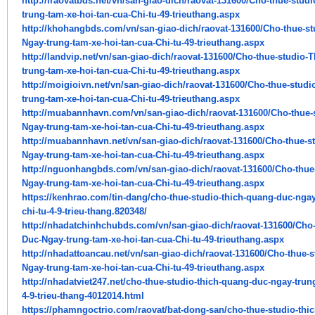
http://iraovatbds.net/vn/san-
giao-dich/raovat-131600/Cho-
thue-stud
trung-tam-xe-hoi-tan-cua-
Chi-tu-49-trieuthang.aspx
http://khohangbds.com/vn/san-
giao-dich/raovat-131600/Cho-
thue-s
Ngay-trung-tam-xe-hoi-tan-cua-
Chi-tu-49-trieuthang.aspx
http://landvip.net/vn/san-
giao-dich/raovat-131600/Cho-
thue-studio-
trung-tam-xe-hoi-tan-cua-
Chi-tu-49-trieuthang.aspx
http://moigioivn.net/vn/san-
giao-dich/raovat-131600/Cho-
thue-studi
trung-tam-xe-hoi-tan-cua-
Chi-tu-49-trieuthang.aspx
http://muabannhavn.com/vn/san-
giao-dich/raovat-131600/Cho-
thue-
Ngay-trung-tam-xe-hoi-tan-cua-
Chi-tu-49-trieuthang.aspx
http://muabannhavn.net/vn/san-
giao-dich/raovat-131600/Cho-
thue-s
Ngay-trung-tam-xe-hoi-tan-cua-
Chi-tu-49-trieuthang.aspx
http://nguonhangbds.com/vn/
san-giao-dich/raovat-131600/
Cho-thue
Ngay-trung-tam-xe-hoi-tan-
cua-Chi-tu-49-trieuthang.aspx
https://kenhrao.com/tin-dang/
cho-thue-studio-thich-quang-
duc-ngay
chi-tu-4-9-trieu-thang.
820348/
http://nhadatchinhchubds.com/
vn/san-giao-dich/raovat-
131600/Cho-
Duc-Ngay-trung-tam-xe-
hoi-tan-cua-Chi-tu-49-
trieuthang.aspx
http://nhadattoancau.net/vn/
san-giao-dich/raovat-131600/
Cho-thue-s
Ngay-trung-tam-xe-hoi-tan-
cua-Chi-tu-49-trieuthang.aspx
http://nhadatviet247.net/cho-
thue-studio-thich-quang-duc-
ngay-trung
4-9-trieu-thang-
4012014.html
https://phamngoctrio.com/
raovat/bat-dong-san/cho-thue-
studio-thi