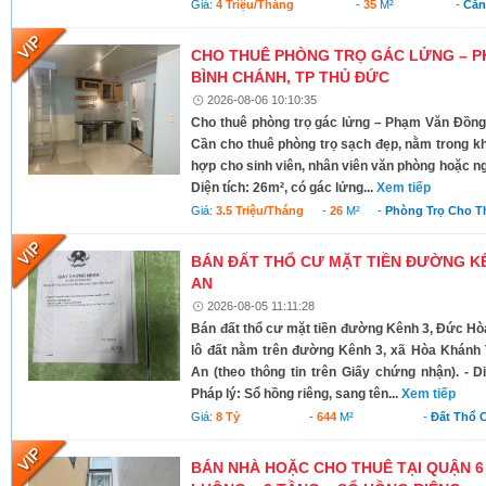
Giá:
4 Triệu/tháng
-
35
M²
-
Căn
CHO THUÊ PHÒNG TRỌ GÁC LỬNG – P
BÌNH CHÁNH, TP THỦ ĐỨC
2026-08-06 10:10:35
Cho thuê phòng trọ gác lửng – Phạm Văn Đồng
Cần cho thuê phòng trọ sạch đẹp, nằm trong kh
hợp cho sinh viên, nhân viên văn phòng hoặc ngư
Diện tích: 26m², có gác lửng...
Xem tiếp
Giá:
3.5 Triệu/tháng
-
26
M²
-
Phòng Trọ Cho T
BÁN ĐẤT THỔ CƯ MẶT TIỀN ĐƯỜNG KÊ
AN
2026-08-05 11:11:28
Bán đất thổ cư mặt tiền đường Kênh 3, Đức Hò
lô đất nằm trên đường Kênh 3, xã Hòa Khánh 
An (theo thông tin trên Giấy chứng nhận). - D
Pháp lý: Sổ hồng riêng, sang tên...
Xem tiếp
Giá:
8 Tỷ
-
644
M²
-
Đất Thổ 
BÁN NHÀ HOẶC CHO THUÊ TẠI QUẬN 6