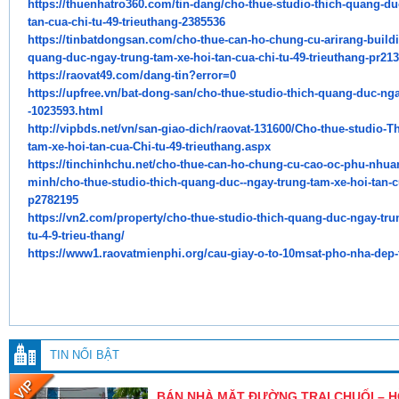
https://thuenhatro360.com/tin-
dang/cho-thue-studio-thich-
quang-duc
tan-cua-chi-tu-49-
trieuthang-2385536
https://tinbatdongsan.com/cho-
thue-can-ho-chung-cu-arirang-
build
quang-duc-ngay-trung-
tam-xe-hoi-tan-cua-chi-tu-49-
trieuthang-pr21
https://raovat49.com/dang-tin?
error=0
https://upfree.vn/bat-dong-
san/cho-thue-studio-thich-
quang-duc-nga
-1023593.html
http://vipbds.net/vn/san-giao-
dich/raovat-131600/Cho-thue-
studio-T
tam-xe-hoi-tan-cua-Chi-
tu-49-trieuthang.aspx
https://tinchinhchu.net/cho-
thue-can-ho-chung-cu-cao-oc-
phu-nhuan
minh/cho-thue-studio-thich-
quang-duc--ngay-trung-tam-xe-
hoi-tan-c
p2782195
https://vn2.com/property/cho-
thue-studio-thich-quang-duc-
ngay-tru
tu-4-9-trieu-thang/
https://www1.raovatmienphi.
org/cau-giay-o-to-10msat-pho-
nha-dep-f
TIN NỔI BẬT
BÁN NHÀ MẶT ĐƯỜNG TRẠI CHUỐI – 