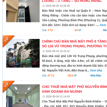
LUÔNG – 2 TẦNG – SỔ HỒNG RIÊNG
2026-08-05 10:29:28
Bán Nhà hoặc cho thuê tại Quận 6 – Hẻm Ng
Hồng Riêng - Chính chủ cần bán hoặc cho thu
Văn Luông, Phường Bình Phú (Phường 11, Quận 
tích đất: 32m². Diện tích sử dụng: 64m². -...
Xem 
Giá:
4 Tỷ
-
64
M²
-
Nh
CHÍNH CHỦ BÁN NHÀ MẶT PHỐ 8 TẦNG
SỐ 126 VŨ TRỌNG PHỤNG, PHƯỜNG TH
2026-08-04 16:15:31
Bán nhà mặt phố 126 Vũ Trọng Phụng, phường 
85.6m2, 8 tầng, mặt tiền 4.9m, sổ đỏ chính c
động thương mại, đầu tư kinh doanh Giá bán: 4
hệ: Nguyễn Việt Anh, điện thoại &...
Xem tiếp
Giá:
47 Tỷ
-
85.6
M²
-
Nhà Bán
CHO THUÊ NHÀ MẶT PHỐ NGUYỄN BỈNH 
KINH DOANH ĐA NGÀNH
2026-08-04 21:14:43
Cho Thuê Nhà Mặt Phố Nguyễn Bỉnh Khiêm – Vị
- Địa chỉ: 649, 651, 653 Nguyễn Bỉnh Khiêm,