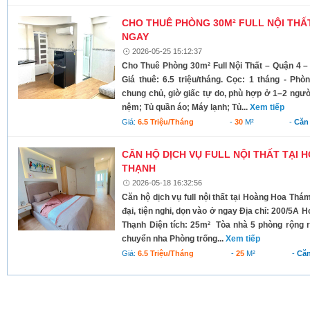
CHO THUÊ PHÒNG 30M² FULL NỘI THẤT
NGAY
2026-05-25 15:12:37
Cho Thuê Phòng 30m² Full Nội Thất – Quận 4 – 
Giá thuê: 6.5 triệu/tháng. Cọc: 1 tháng - Phò
chung chủ, giờ giấc tự do, phù hợp ở 1–2 người
nệm; Tủ quần áo; Máy lạnh; Tủ...
Xem tiếp
Giá:
6.5 Triệu/tháng
-
30
M²
-
Căn
CĂN HỘ DỊCH VỤ FULL NỘI THẤT TẠI 
THẠNH
2026-05-18 16:32:56
Căn hộ dịch vụ full nội thất tại Hoàng Hoa Thá
đại, tiện nghi, dọn vào ở ngay Địa chỉ: 200/5
Thạnh Diện tích: 25m² Tòa nhà 5 phòng rộng rãi
chuyển nha Phòng trống...
Xem tiếp
Giá:
6.5 Triệu/tháng
-
25
M²
-
Căn