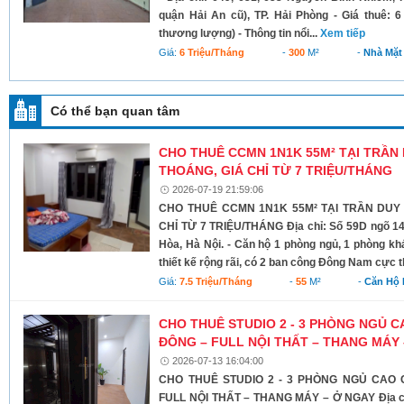
quận Hải An cũ), TP. Hải Phòng - Giá thuê: 6 
thương lượng) - Thông tin nổi...
Xem tiếp
Giá:
6 Triệu/tháng
-
300
M²
-
Nhà Mặt
Có thể bạn quan tâm
CHO THUÊ CCMN 1N1K 55M² TẠI TRẦN
THOÁNG, GIÁ CHỈ TỪ 7 TRIỆU/THÁNG
2026-07-19 21:59:06
CHO THUÊ CCMN 1N1K 55M² TẠI TRẦN DUY
CHỈ TỪ 7 TRIỆU/THÁNG Địa chỉ: Số 59D ngõ 1
Hòa, Hà Nội. - Căn hộ 1 phòng ngủ, 1 phòng khá
thiết kế rộng rãi, có 2 ban công Đông Nam cực t
Giá:
7.5 Triệu/tháng
-
55
M²
-
Căn Hộ 
CHO THUÊ STUDIO 2 - 3 PHÒNG NGỦ 
ĐÔNG – FULL NỘI THẤT – THANG MÁY
2026-07-13 16:04:00
CHO THUÊ STUDIO 2 - 3 PHÒNG NGỦ CAO
FULL NỘI THẤT – THANG MÁY – Ở NGAY Địa chỉ