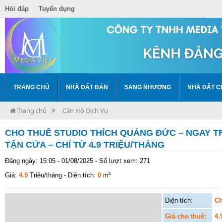
Hỏi đáp
Tuyển dụng
TRANG CHỦ
NHÀ ĐẤT BÁN
SANG NHƯỢNG
NHÀ ĐẤT C
Trang chủ
Căn Hộ Dịch Vụ
CHO THUÊ STUDIO THÍCH QUẢNG ĐỨC – NGAY T
TẬN CỬA – CHỈ TỪ 4.9 TRIỆU/THÁNG
Đăng ngày: 15:05 - 01/08/2025 - Số lượt xem: 271
Giá:
4.9
Triệu/tháng
- Diện tích:
0
m²
Diện tích:
Ch
Giá cho thuê:
4.