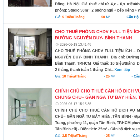
Đông, Hà Nội. Giá thuê chỉ từ 4,x - 6,x triệu/t
phòng: Studio 50m²: 2 phòng ngủ + bếp riêng + W
Giá:
5 Triệu/tháng
-
50
M²
-
Căn Hộ 
CHO THUÊ PHÒNG CHDV FULL TIỆN ÍCH
ĐƯỜNG NGUYỄN DUY- BÌNH THẠNH
2026-06-19 13:41:48
CHO THUÊ PHÒNG CHDV FULL TIỆN ÍCH – 
NGUYỄN DUY- BÌNH THẠNH Địa chỉ: Đường 
Bình Thạnh, TP.HCM Giá thuê: 10 triệu/tháng D
2 tháng, thanh toán 1 tháng Chi...
Xem tiếp
Giá:
10 Triệu/tháng
-
25
M²
-
Căn
CHÍNH CHỦ CHO THUÊ CĂN HỘ DỊCH V
CHUNG CHỦ– GẦN NGÃ TƯ BẢY HIỀN, 
2026-06-17 15:15:35
CHÍNH CHỦ CHO THUÊ CĂN HỘ DỊCH VỤ M
CHỦ– GẦN NGÃ TƯ BẢY HIỀN, TÂN BÌNH - Địa 
Trang, phường 11, quận Tân Bình, TP.HCM ph
Tân Bình cũ) - Diện tích: 25m² - Căn hộ dịch vụ m
Giá:
3.5 Triệu/tháng
-
25
M²
-
Căn