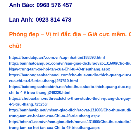
Anh Bảo: 0968 576 457
Lan Anh: 0923 814 478
Phòng đẹp – Vị trí đắc địa – Giá cực mềm. 
chỗ!
https://bandatquan7.com.vn/
cap-nhat-tin/188393.html
http://bannhatoanquoc.com/vn/
san-giao-dich/raovat-131600/
Cho-thu
Ngay-trung-tam-xe-hoi-tan-
cua-Chi-tu-49-trieuthang.aspx
https://batdongsanbachanoi.
com/cho-thue-studio-thich-
quang-duc-
cua-chi-tu-4-9-trieu-
thang-j257510.html
https://batdongsanhoabinh.net/
cho-thue-studio-thich-quang-
duc-ng
chi-tu-4-9-trieu-thang-
j248220.html
https://chobaolam.vn/threads/
cho-thue-studio-thich-quang-
dc-ngay-
4-9-triu-thang.725253/
http://bannhavip.net/vn/san-
giao-dich/raovat-131600/Cho-
thue-stud
trung-tam-xe-hoi-tan-cua-
Chi-tu-49-trieuthang.aspx
http://bdsno1.com/vn/san-giao-
dich/raovat-131600/Cho-thue-
studio
trung-tam-xe-hoi-tan-cua-Chi-
tu-49-trieuthang.aspx