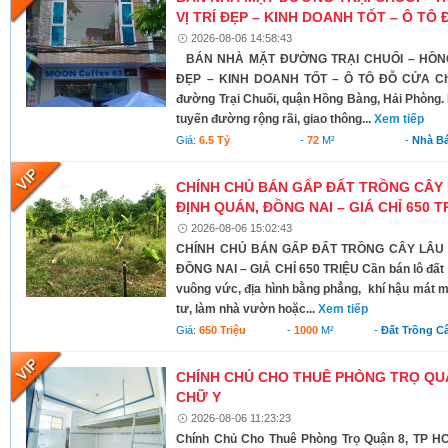
VỊ TRÍ ĐẸP – KINH DOANH TỐT – Ô TÔ
2026-08-06 14:58:43
BÁN NHÀ MẶT ĐƯỜNG TRẠI CHUỐI – HỒNG
ĐẸP – KINH DOANH TỐT – Ô TÔ ĐỖ CỬA Chí
đường Trại Chuối, quận Hồng Bàng, Hải Phòng. 
tuyến đường rộng rãi, giao thông...
Xem tiếp
Giá:
6.5 Tỷ
-
72
M²
-
Nhà B
CHÍNH CHỦ BÁN GẤP ĐẤT TRỒNG CÂY 
ĐỊNH QUÁN, ĐỒNG NAI – GIÁ CHỈ 650 T
2026-08-06 15:02:43
CHÍNH CHỦ BÁN GẤP ĐẤT TRỒNG CÂY LÂU N
ĐỒNG NAI – GIÁ CHỈ 650 TRIỆU Cần bán lô đất có 
vuông vức, địa hình bằng phẳng, khí hậu mát m
tư, làm nhà vườn hoặc...
Xem tiếp
Giá:
650 Triệu
-
1000
M²
-
Đất Trồng C
CHÍNH CHỦ CHO THUÊ PHÒNG TRỌ QUẬ
CHỮ Y
2026-08-06 11:23:23
Chính Chủ Cho Thuê Phòng Trọ Quận 8, TP HC