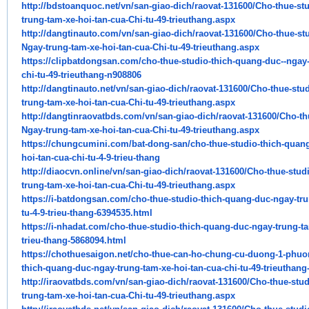
http://bdstoanquoc.net/vn/san-
giao-dich/raovat-131600/Cho-
thue-st
trung-tam-xe-hoi-tan-cua-
Chi-tu-49-trieuthang.aspx
http://dangtinauto.com/vn/san-
giao-dich/raovat-131600/Cho-
thue-st
Ngay-trung-tam-xe-hoi-tan-cua-
Chi-tu-49-trieuthang.aspx
https://clipbatdongsan.com/
cho-thue-studio-thich-quang-
duc--ngay-
chi-tu-49-trieuthang-
n908806
http://dangtinauto.net/vn/san-
giao-dich/raovat-131600/Cho-
thue-stu
trung-tam-xe-hoi-tan-cua-
Chi-tu-49-trieuthang.aspx
http://dangtinraovatbds.com/
vn/san-giao-dich/raovat-
131600/Cho-th
Ngay-trung-tam-xe-
hoi-tan-cua-Chi-tu-49-
trieuthang.aspx
https://chungcumini.com/bat-
dong-san/cho-thue-studio-
thich-quan
hoi-tan-cua-chi-tu-4-9-
trieu-thang
http://diaocvn.online/vn/san-
giao-dich/raovat-131600/Cho-
thue-stud
trung-tam-xe-hoi-tan-cua-
Chi-tu-49-trieuthang.aspx
https://i-batdongsan.com/cho-
thue-studio-thich-quang-duc-
ngay-tru
tu-4-9-trieu-thang-
6394535.html
https://i-nhadat.com/cho-thue-
studio-thich-quang-duc-ngay-
trung-t
trieu-thang-5868094.
html
https://chothuesaigon.net/cho-
thue-can-ho-chung-cu-duong-1-
phuon
thich-quang-duc-ngay-trung-
tam-xe-hoi-tan-cua-chi-tu-49-
trieuthang
http://iraovatbds.com/vn/san-
giao-dich/raovat-131600/Cho-
thue-stu
trung-tam-xe-hoi-tan-cua-
Chi-tu-49-trieuthang.aspx