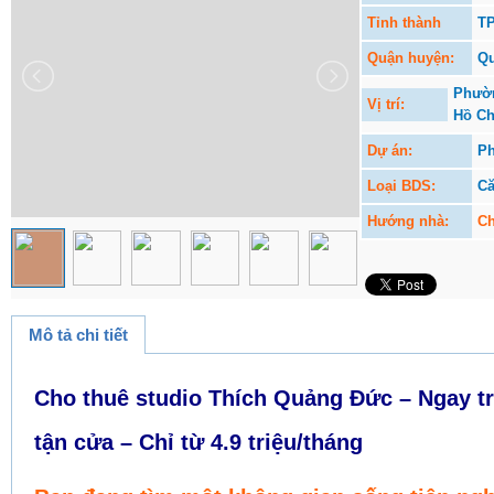
Tỉnh thành
TP
Quận huyện:
Qu
Phườn
Vị trí:
Hồ Ch
Dự án:
P
Loại BDS:
Că
Hướng nhà:
Ch
Mô tả chi tiết
Cho thuê studio Thích Quảng Đức – Ngay tr
tận cửa – Chỉ từ 4.9 triệu/tháng