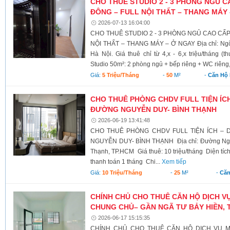
CHO THUÊ STUDIO 2 - 3 PHÒNG NGỦ 
ĐÔNG – FULL NỘI THẤT – THANG MÁY
2026-07-13 16:04:00
CHO THUÊ STUDIO 2 - 3 PHÒNG NGỦ CAO CẤ
NỘI THẤT – THANG MÁY – Ở NGAY Địa chỉ: Ngõ
Hà Nội. Giá thuê chỉ từ 4,x - 6,x triệu/tháng (
Studio 50m²: 2 phòng ngủ + bếp riêng + WC riêng,
Giá:
5 Triệu/tháng
-
50
M²
-
Căn Hộ 
CHO THUÊ PHÒNG CHDV FULL TIỆN ÍCH
ĐƯỜNG NGUYỄN DUY- BÌNH THẠNH
2026-06-19 13:41:48
CHO THUÊ PHÒNG CHDV FULL TIỆN ÍCH – 
NGUYỄN DUY- BÌNH THẠNH Địa chỉ: Đường Ngu
Thạnh, TP.HCM Giá thuê: 10 triệu/tháng Diện tíc
thanh toán 1 tháng Chi...
Xem tiếp
Giá:
10 Triệu/tháng
-
25
M²
-
Căn
CHÍNH CHỦ CHO THUÊ CĂN HỘ DỊCH V
CHUNG CHỦ– GẦN NGÃ TƯ BẢY HIỀN, 
2026-06-17 15:15:35
CHÍNH CHỦ CHO THUÊ CĂN HỘ DỊCH VỤ M