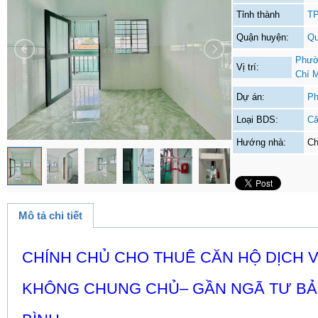
Tỉnh thành
TP
Quận huyện:
Qu
Phườ
Vị trí:
Chí 
Dự án:
Ph
Loại BDS:
Că
Hướng nhà:
Ch
Mô tả chi tiết
CHÍNH CHỦ CHO THUÊ CĂN HỘ DỊCH V
KHÔNG CHUNG CHỦ– GẦN NGÃ TƯ BẢY