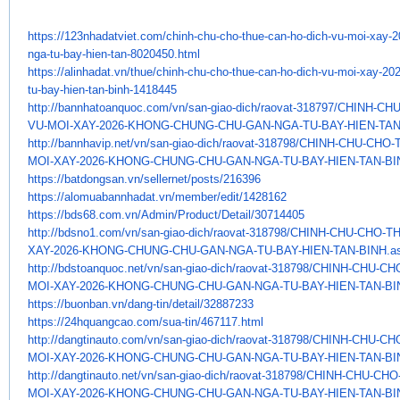
https://123nhadatviet.com/
chinh-chu-cho-thue-can-ho-
dich-vu-moi-xay-
nga-tu-bay-hien-
tan-8020450.html
https://alinhadat.vn/thue/
chinh-chu-cho-thue-can-ho-
dich-vu-moi-xay-20
tu-bay-hien-
tan-binh-1418445
http://bannhatoanquoc.com/vn/
san-giao-dich/raovat-318797/
CHINH-CHU
VU-MOI-XAY-2026-KHONG-
CHUNG-CHU-GAN-NGA-TU-BAY-HIEN-
TAN
http://bannhavip.net/vn/san-
giao-dich/raovat-318798/CHINH-
CHU-CHO-T
MOI-XAY-2026-KHONG-CHUNG-CHU-
GAN-NGA-TU-BAY-HIEN-TAN-BI
https://batdongsan.vn/
sellernet/posts/216396
https://alomuabannhadat.vn/
member/edit/1428162
https://bds68.com.vn/Admin/
Product/Detail/30714405
http://bdsno1.com/vn/san-giao-
dich/raovat-318798/CHINH-CHU-
CHO-TH
XAY-2026-KHONG-CHUNG-CHU-GAN-
NGA-TU-BAY-HIEN-TAN-BINH.a
http://bdstoanquoc.net/vn/san-
giao-dich/raovat-318798/CHINH-
CHU-CHO
MOI-XAY-2026-KHONG-CHUNG-CHU-
GAN-NGA-TU-BAY-HIEN-TAN-BI
https://buonban.vn/dang-tin/
detail/32887233
https://24hquangcao.com/sua-
tin/467117.html
http://dangtinauto.com/vn/san-
giao-dich/raovat-318798/CHINH-
CHU-CHO
MOI-XAY-2026-KHONG-CHUNG-CHU-
GAN-NGA-TU-BAY-HIEN-TAN-BI
http://dangtinauto.net/vn/san-
giao-dich/raovat-318798/CHINH-
CHU-CHO-
MOI-XAY-2026-KHONG-CHUNG-CHU-
GAN-NGA-TU-BAY-HIEN-TAN-BI