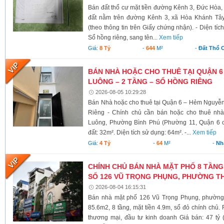
Bán đất thổ cư mặt tiền đường Kênh 3, Đức Hòa,
đất nằm trên đường Kênh 3, xã Hòa Khánh Tây
(theo thông tin trên Giấy chứng nhận). - Diện tí
Sổ hồng riêng, sang tên...
Xem tiếp
Giá:
8 Tỷ
-
644
M²
-
Đất Thổ 
BÁN NHÀ HOẶC CHO THUÊ TẠI QUẬN 6
LUÔNG – 2 TẦNG – SỔ HỒNG RIÊNG
2026-08-05 10:29:28
Bán Nhà hoặc cho thuê tại Quận 6 – Hẻm Nguyễ
Riêng - Chính chủ cần bán hoặc cho thuê nh
Luông, Phường Bình Phú (Phường 11, Quận 6 cũ)
đất: 32m². Diện tích sử dụng: 64m². -...
Xem tiếp
Giá:
4 Tỷ
-
64
M²
-
Nh
CHÍNH CHỦ BÁN NHÀ MẶT PHỐ 8 TẦNG
SỐ 126 VŨ TRỌNG PHỤNG, PHƯỜNG TH
2026-08-04 16:15:31
Bán nhà mặt phố 126 Vũ Trọng Phụng, phường 
85.6m2, 8 tầng, mặt tiền 4.9m, sổ đỏ chính chủ.
thương mại, đầu tư kinh doanh Giá bán: 47 tỷ 