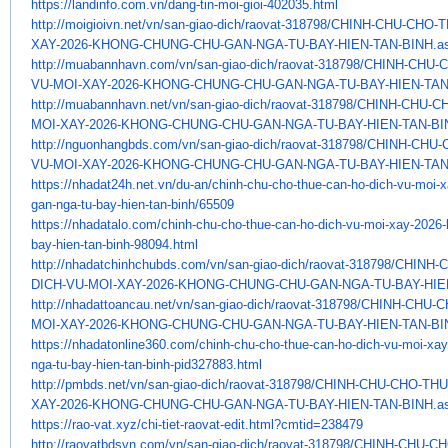
https://landinfo.com.vn/dang-
tin-moi-gioi-402035.html
http://moigioivn.net/vn/san-
giao-dich/raovat-318798/CHINH-
CHU-CHO-T
XAY-2026-KHONG-CHUNG-CHU-
GAN-NGA-TU-BAY-HIEN-TAN-BINH.
a
http://muabannhavn.com/vn/san-
giao-dich/raovat-318798/CHINH-
CHU-C
VU-
MOI-XAY-2026-KHONG-CHUNG-CHU-
GAN-NGA-TU-BAY-HIEN-TAN
http://muabannhavn.net/vn/san-
giao-dich/raovat-318798/CHINH-
CHU-CH
MOI-XAY-2026-KHONG-CHUNG-CHU-
GAN-NGA-TU-BAY-HIEN-TAN-BI
http://nguonhangbds.com/vn/
san-giao-dich/raovat-318798/
CHINH-CHU-
VU-MOI-XAY-2026-KHONG-
CHUNG-CHU-GAN-NGA-TU-BAY-HIEN-
TAN
https://nhadat24h.net.vn/du-
an/chinh-chu-cho-thue-can-ho-
dich-vu-moi-
gan-nga-tu-bay-hien-
tan-binh/65509
https://nhadatalo.com/chinh-
chu-cho-thue-can-ho-dich-vu-
moi-xay-2026-
bay-hien-tan-binh-
98094.html
http://nhadatchinhchubds.com/
vn/san-giao-dich/raovat-
318798/CHINH-
DICH-VU-MOI-XAY-2026-KHONG-
CHUNG-CHU-GAN-NGA-TU-BAY-HIE
http://nhadattoancau.net/vn/
san-giao-dich/raovat-318798/
CHINH-CHU-C
MOI-XAY-2026-KHONG-
CHUNG-CHU-GAN-NGA-TU-BAY-HIEN-
TAN-BI
https://nhadatonline360.com/
chinh-chu-cho-thue-can-ho-
dich-vu-moi-xa
nga-tu-bay-hien-
tan-binh-pid327883.html
http://pmbds.net/vn/san-giao-
dich/raovat-318798/CHINH-CHU-
CHO-THU
XAY-2026-KHONG-CHUNG-CHU-GAN-
NGA-TU-BAY-HIEN-TAN-BINH.a
https://rao-vat.xyz/chi-tiet-
raovat-edit.html?cmtid=238479
http://raovatbdsvn.com/vn/san-
giao-dich/raovat-318798/CHINH-
CHU-CH