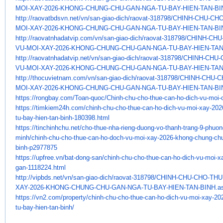
MOI-XAY-2026-KHONG-CHUNG-CHU-
GAN-NGA-TU-BAY-HIEN-TAN-BI
http://raovatbdsvn.net/vn/san-
giao-dich/raovat-318798/CHINH-
CHU-CHO
MOI-XAY-2026-KHONG-CHUNG-CHU-
GAN-NGA-TU-BAY-HIEN-TAN-BI
http://raovatnhadatvip.com/vn/
san-giao-dich/raovat-318798/
CHINH-CHU
VU-MOI-XAY-2026-KHONG-
CHUNG-CHU-GAN-NGA-TU-BAY-HIEN-
TAN
http://raovatnhadatvip.net/vn/
san-giao-dich/raovat-318798/
CHINH-CHU-
VU-MOI-XAY-2026-KHONG-
CHUNG-CHU-GAN-NGA-TU-BAY-HIEN-
TAN
http://thocuvietnam.com/vn/
san-giao-dich/raovat-318798/
CHINH-CHU-C
MOI-XAY-2026-KHONG-
CHUNG-CHU-GAN-NGA-TU-BAY-HIEN-
TAN-BI
https://rongbay.com/Toan-quoc/
Chinh-chu-cho-thue-can-ho-
dich-vu-moi-
https://timkiem24h.com/chinh-
chu-cho-thue-can-ho-dich-vu-
moi-xay-202
tu-bay-hien-tan-binh-
180398.html
https://tinchinhchu.net/cho-
thue-nha-rieng-duong-vo-thanh-
trang-9-phuon
minh/chinh-chu-cho-thue-
can-ho-doch-vu-moi-xay-2026-
khong-chung-chu
binh-p2977875
https://upfree.vn/bat-dong-
san/chinh-chu-cho-thue-can-ho-
dich-vu-moi-x
gan-1118224.html
http://vipbds.net/vn/san-giao-
dich/raovat-318798/CHINH-CHU-
CHO-THU
XAY-2026-KHONG-CHUNG-CHU-GAN-
NGA-TU-BAY-HIEN-TAN-BINH.a
https://vn2.com/property/
chinh-chu-cho-thue-can-ho-
dich-vu-moi-xay-20
tu-bay-hien-
tan-binh/