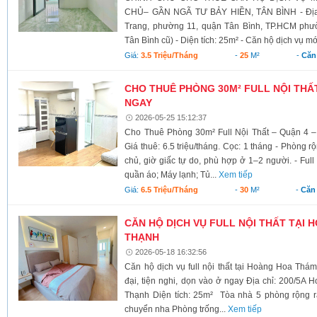
CHỦ– GẦN NGÃ TƯ BẢY HIỀN, TÂN BÌNH - Địa 
Trang, phường 11, quận Tân Bình, TP.HCM ph
Tân Bình cũ) - Diện tích: 25m² - Căn hộ dịch vụ mới
Giá:
3.5 Triệu/tháng
-
25
M²
-
Căn
CHO THUÊ PHÒNG 30M² FULL NỘI THẤT
NGAY
2026-05-25 15:12:37
Cho Thuê Phòng 30m² Full Nội Thất – Quận 4 – 
Giá thuê: 6.5 triệu/tháng. Cọc: 1 tháng - Phòng 
chủ, giờ giấc tự do, phù hợp ở 1–2 người. - Ful
quần áo; Máy lạnh; Tủ...
Xem tiếp
Giá:
6.5 Triệu/tháng
-
30
M²
-
Căn
CĂN HỘ DỊCH VỤ FULL NỘI THẤT TẠI 
THẠNH
2026-05-18 16:32:56
Căn hộ dịch vụ full nội thất tại Hoàng Hoa Thá
đại, tiện nghi, dọn vào ở ngay Địa chỉ: 200/5
Thạnh Diện tích: 25m² Tòa nhà 5 phòng rộng rãi
chuyển nha Phòng trống...
Xem tiếp