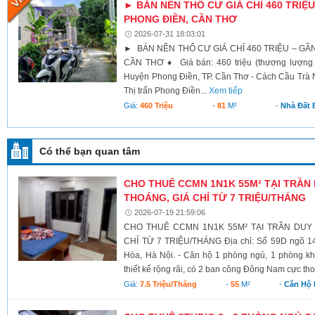
► BÁN NỀN THỔ CƯ GIÁ CHỈ 460 TRIỆU
PHONG ĐIỀN, CẦN THƠ
2026-07-31 18:03:01
► BÁN NỀN THỔ CƯ GIÁ CHỈ 460 TRIỆU – GẦ
CẦN THƠ ♦ Giá bán: 460 triệu (thương lượng 
Huyện Phong Điền, TP. Cần Thơ - Cách Cầu Trà N
Thị trấn Phong Điền...
Xem tiếp
Giá:
460 Triệu
-
81
M²
-
Nhà Đất 
Có thể bạn quan tâm
CHO THUÊ CCMN 1N1K 55M² TẠI TRẦN
THOÁNG, GIÁ CHỈ TỪ 7 TRIỆU/THÁNG
2026-07-19 21:59:06
CHO THUÊ CCMN 1N1K 55M² TẠI TRẦN DUY
CHỈ TỪ 7 TRIỆU/THÁNG Địa chỉ: Số 59D ngõ 1
Hòa, Hà Nội. - Căn hộ 1 phòng ngủ, 1 phòng khá
thiết kế rộng rãi, có 2 ban công Đông Nam cực tho
Giá:
7.5 Triệu/tháng
-
55
M²
-
Căn Hộ 