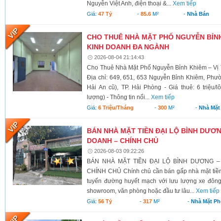
Nguyễn Việt Anh, điện thoại &...
Xem tiếp
Giá:
47 Tỷ
-
85.6
M²
-
Nhà Bán
CHO THUÊ NHÀ MẶT PHỐ NGUYỄN BỈNH 
KINH DOANH ĐA NGÀNH
2026-08-04 21:14:43
Cho Thuê Nhà Mặt Phố Nguyễn Bỉnh Khiêm – Vị 
Địa chỉ: 649, 651, 653 Nguyễn Bỉnh Khiêm, Phư
Hải An cũ), TP. Hải Phòng - Giá thuê: 6 triệu/l
lượng) - Thông tin nổi...
Xem tiếp
Giá:
6 Triệu/tháng
-
300
M²
-
Nhà Mặt
BÁN NHÀ MẶT TIỀN ĐẠI LỘ BÌNH DƯƠNG
DOANH – CHÍNH CHỦ
2026-08-03 09:22:26
BÁN NHÀ MẶT TIỀN ĐẠI LỘ BÌNH DƯƠNG –
CHÍNH CHỦ Chính chủ cần bán gấp nhà mặt tiền 
tuyến đường huyết mạch với lưu lượng xe đông
showroom, văn phòng hoặc đầu tư lâu...
Xem tiếp
Giá:
56 Tỷ
-
317
M²
-
Nhà Mặt Ph