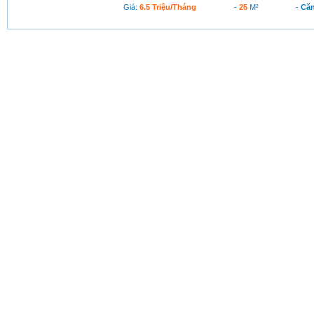
Giá:
6.5 Triệu/tháng
-
25
M²
-
Căn