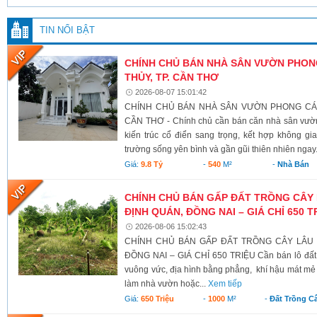
TIN NỔI BẬT
CHÍNH CHỦ BÁN NHÀ SÂN VƯỜN PHONG
THỦY, TP. CẦN THƠ
2026-08-07 15:01:42
CHÍNH CHỦ BÁN NHÀ SÂN VƯỜN PHONG CÁCH
CẦN THƠ - Chính chủ cần bán căn nhà sân vườn
kiến trúc cổ điển sang trọng, kết hợp không g
trường sống yên bình và gần gũi thiên nhiên ngay.
Giá:
9.8 Tỷ
-
540
M²
-
Nhà Bán
CHÍNH CHỦ BÁN GẤP ĐẤT TRỒNG CÂY 
ĐỊNH QUÁN, ĐỒNG NAI – GIÁ CHỈ 650 T
2026-08-06 15:02:43
CHÍNH CHỦ BÁN GẤP ĐẤT TRỒNG CÂY LÂU N
ĐỒNG NAI – GIÁ CHỈ 650 TRIỆU Cần bán lô đất có 
vuông vức, địa hình bằng phẳng, khí hậu mát mẻ 
làm nhà vườn hoặc...
Xem tiếp
Giá:
650 Triệu
-
1000
M²
-
Đất Trồng C