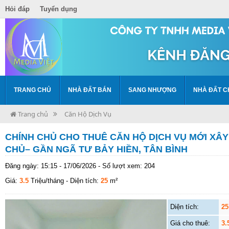
Hỏi đáp
Tuyển dụng
TRANG CHỦ
NHÀ ĐẤT BÁN
SANG NHƯỢNG
NHÀ ĐẤT C
Trang chủ
Căn Hộ Dịch Vụ
CHÍNH CHỦ CHO THUÊ CĂN HỘ DỊCH VỤ MỚI XÂ
CHỦ– GẦN NGÃ TƯ BẢY HIỀN, TÂN BÌNH
Đăng ngày: 15:15 - 17/06/2026 - Số lượt xem: 204
Giá:
3.5
Triệu/tháng
- Diện tích:
25
m²
Diện tích:
25
Giá cho thuê:
3.