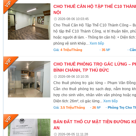
CHO THUÊ CĂN HỘ TẬP THỂ C10 THÀNH
NỘI
2026-08-06 10:03:45
Cho Thuê Căn Hộ Tập Thể C10 Thành Công – Ba 
hộ tập thể C10 Thành Công, vị trí thuận tiện, ph
hoặc người đi làm. - Thông tin căn hộ: + Diện tích
phòng vệ sinh khép...
Xem tiếp
Giá:
4 Triệu/tháng
-
35
M²
-
Căn
CHO THUÊ PHÒNG TRỌ GÁC LỬNG – P
BÌNH CHÁNH, TP THỦ ĐỨC
2026-08-06 10:10:35
Cho thuê phòng trọ gác lửng – Phạm Văn Đồng
Cần cho thuê phòng trọ sạch đẹp, nằm trong kh
hợp cho sinh viên, nhân viên văn phòng hoặc ngư
Diện tích: 26m², có gác lửng...
Xem tiếp
Giá:
3.5 Triệu/tháng
-
26
M²
-
Phòng Trọ Cho T
BÁN ĐẤT THỔ CƯ MẶT TIỀN ĐƯỜNG KÊ
AN
2026-08-05 11:11:28