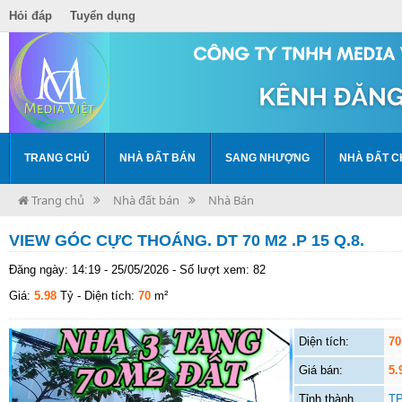
Hỏi đáp
Tuyển dụng
TRANG CHỦ
NHÀ ĐẤT BÁN
SANG NHƯỢNG
NHÀ ĐẤT C
Trang chủ
Nhà đất bán
Nhà Bán
VIEW GÓC CỰC THOÁNG. DT 70 M2 .P 15 Q.8.
Đăng ngày: 14:19 - 25/05/2026 - Số lượt xem: 82
Giá:
5.98
Tỷ
- Diện tích:
70
m²
Diện tích:
70
Giá bán:
5.
Tỉnh thành
TP