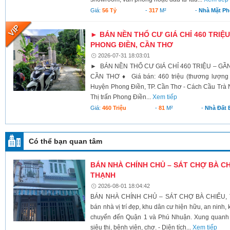
Giá:
56 Tỷ
-
317
M²
-
Nhà Mặt Ph
► BÁN NỀN THỔ CƯ GIÁ CHỈ 460 TRIỆU
PHONG ĐIỀN, CẦN THƠ
2026-07-31 18:03:01
► BÁN NỀN THỔ CƯ GIÁ CHỈ 460 TRIỆU – GẦ
CẦN THƠ ♦ Giá bán: 460 triệu (thương lượng 
Huyện Phong Điền, TP. Cần Thơ - Cách Cầu Trà N
Thị trấn Phong Điền...
Xem tiếp
Giá:
460 Triệu
-
81
M²
-
Nhà Đất 
Có thể bạn quan tâm
BÁN NHÀ CHÍNH CHỦ – SÁT CHỢ BÀ C
THẠNH
2026-08-01 18:04:42
BÁN NHÀ CHÍNH CHỦ – SÁT CHỢ BÀ CHIỂU,
bán nhà vị trí đẹp, khu dân cư hiện hữu, an ninh,
chuyển đến Quận 1 và Phú Nhuận. Xung quanh đ
siêu thị, bệnh viện, chợ. - Diện tích...
Xem tiếp