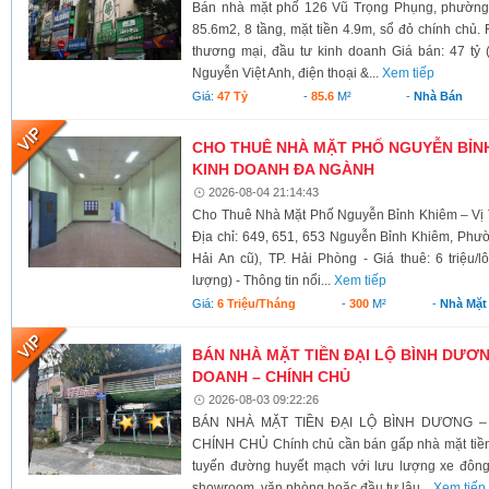
Bán nhà mặt phố 126 Vũ Trọng Phụng, phường 
85.6m2, 8 tầng, mặt tiền 4.9m, sổ đỏ chính chủ.
thương mại, đầu tư kinh doanh Giá bán: 47 tỷ 
Nguyễn Việt Anh, điện thoại &...
Xem tiếp
Giá:
47 Tỷ
-
85.6
M²
-
Nhà Bán
CHO THUÊ NHÀ MẶT PHỐ NGUYỄN BỈNH 
KINH DOANH ĐA NGÀNH
2026-08-04 21:14:43
Cho Thuê Nhà Mặt Phố Nguyễn Bỉnh Khiêm – Vị 
Địa chỉ: 649, 651, 653 Nguyễn Bỉnh Khiêm, Phư
Hải An cũ), TP. Hải Phòng - Giá thuê: 6 triệu/l
lượng) - Thông tin nổi...
Xem tiếp
Giá:
6 Triệu/tháng
-
300
M²
-
Nhà Mặt
BÁN NHÀ MẶT TIỀN ĐẠI LỘ BÌNH DƯƠNG
DOANH – CHÍNH CHỦ
2026-08-03 09:22:26
BÁN NHÀ MẶT TIỀN ĐẠI LỘ BÌNH DƯƠNG –
CHÍNH CHỦ Chính chủ cần bán gấp nhà mặt tiền 
tuyến đường huyết mạch với lưu lượng xe đông
showroom, văn phòng hoặc đầu tư lâu...
Xem tiếp