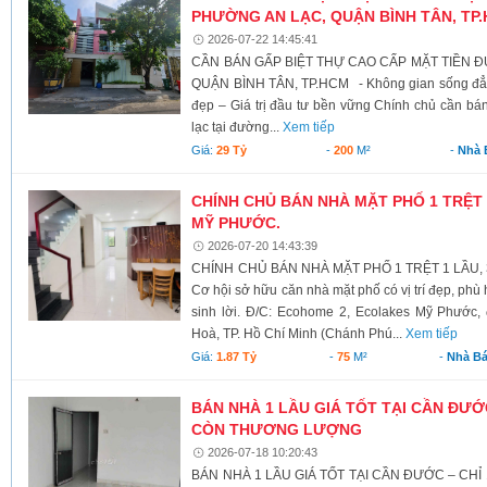
PHƯỜNG AN LẠC, QUẬN BÌNH TÂN, TP
2026-07-22 14:45:41
CẦN BÁN GẤP BIỆT THỰ CAO CẤP MẶT TIỀN 
QUẬN BÌNH TÂN, TP.HCM - Không gian sống đẳng c
đẹp – Giá trị đầu tư bền vững Chính chủ cần bán
lạc tại đường...
Xem tiếp
Giá:
29 Tỷ
-
200
M²
-
Nhà 
CHÍNH CHỦ BÁN NHÀ MẶT PHỐ 1 TRỆT
MỸ PHƯỚC.
2026-07-20 14:43:39
CHÍNH CHỦ BÁN NHÀ MẶT PHỐ 1 TRỆT 1 LẦ
Cơ hội sở hữu căn nhà mặt phố có vị trí đẹp, phù
sinh lời. Đ/C: Ecohome 2, Ecolakes Mỹ Phướ
Hoà, TP. Hồ Chí Minh (Chánh Phú...
Xem tiếp
Giá:
1.87 Tỷ
-
75
M²
-
Nhà B
BÁN NHÀ 1 LẦU GIÁ TỐT TẠI CẦN ĐƯỚC 
CÒN THƯƠNG LƯỢNG
2026-07-18 10:20:43
BÁN NHÀ 1 LẦU GIÁ TỐT TẠI CẦN ĐƯỚC – CHỈ