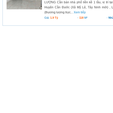
LƯỢNG Cần bán nhà phố liền kề 1 lầu, vị trí tạ
Huyện Cần Đước (Xã Mỹ Lệ, Tây Ninh mới) , Lo
(thương lượng trực...
Xem tiếp
Giá:
1.9 Tỷ
-
118
M²
-
Nh