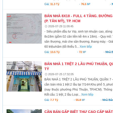
Giá:
11.3 Tỷ
-
76.5
M²
-
BÁN NHÀ 8X18 - FULL 4 TẦNG. ĐƯỜNG 
(P. TÂN MỸ), TP. HCM
2026-07-29 11:09:45
- Siêu phẩm đầu tư Vip, sinh lợi nhuận cao, dòng t
8x18m (gồm 02 căn liền kề 4m x 18m). - Quy mô: T
sân thượng, mái che sân thượng, thang máy. - Giá 1
60 triệu/năm (tối thiểu 5...
Xem tiếp
Giá:
13.5 Tỷ
-
72
M²
-
Nhà 
BÁN NHÀ 1 TRỆT 2 LẦU PHÚ THUẬN, QUẬ
TỶ
2026-07-25 17:32:05
BÁN NHÀ 1 TRỆT 2 LẦU PHÚ THUẬN, QUẬN 7 – 5
cần bán nhà 1 trệt 2 lầu tại 7/14A Khu phố 5, p
(nay thuộc phường Phú Thuận, TP.HCM). Thông tin
Kết cấu: 1 trệt, 2 lầu Loại...
Xem tiếp
Giá:
7.7 Tỷ
-
55.8
M²
-
Nhà Bá
CẦN BÁN GẤP BIỆT THỰ CAO CẤP MẶT