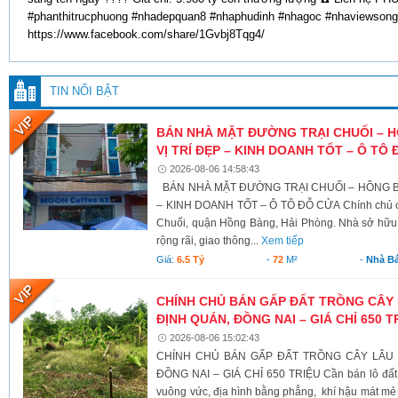
#phanthitrucphuong #nhadepquan8 #nhaphudinh #nhagoc #nhaviews
https://www.facebook.com/share/1Gvbj8Tqg4/
TIN NỔI BẬT
BÁN NHÀ MẶT ĐƯỜNG TRẠI CHUỐI – 
VỊ TRÍ ĐẸP – KINH DOANH TỐT – Ô TÔ
2026-08-06 14:58:43
BÁN NHÀ MẶT ĐƯỜNG TRẠI CHUỐI – HỒNG BÀ
– KINH DOANH TỐT – Ô TÔ ĐỖ CỬA Chính chủ c
Chuối, quận Hồng Bàng, Hải Phòng. Nhà sở hữu v
rộng rãi, giao thông...
Xem tiếp
Giá:
6.5 Tỷ
-
72
M²
-
Nhà B
CHÍNH CHỦ BÁN GẤP ĐẤT TRỒNG CÂY 
ĐỊNH QUÁN, ĐỒNG NAI – GIÁ CHỈ 650 T
2026-08-06 15:02:43
CHÍNH CHỦ BÁN GẤP ĐẤT TRỒNG CÂY LÂU N
ĐỒNG NAI – GIÁ CHỈ 650 TRIỆU Cần bán lô đất có 
vuông vức, địa hình bằng phẳng, khí hậu mát mẻ 