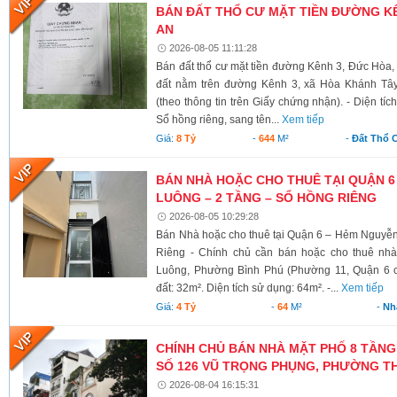
BÁN ĐẤT THỔ CƯ MẶT TIỀN ĐƯỜNG KÊ
AN
2026-08-05 11:11:28
Bán đất thổ cư mặt tiền đường Kênh 3, Đức Hòa,
đất nằm trên đường Kênh 3, xã Hòa Khánh Tây
(theo thông tin trên Giấy chứng nhận). - Diện tí
Sổ hồng riêng, sang tên...
Xem tiếp
Giá:
8 Tỷ
-
644
M²
-
Đất Thổ 
BÁN NHÀ HOẶC CHO THUÊ TẠI QUẬN 6
LUÔNG – 2 TẦNG – SỔ HỒNG RIÊNG
2026-08-05 10:29:28
Bán Nhà hoặc cho thuê tại Quận 6 – Hẻm Nguyễ
Riêng - Chính chủ cần bán hoặc cho thuê nh
Luông, Phường Bình Phú (Phường 11, Quận 6 cũ)
đất: 32m². Diện tích sử dụng: 64m². -...
Xem tiếp
Giá:
4 Tỷ
-
64
M²
-
Nh
CHÍNH CHỦ BÁN NHÀ MẶT PHỐ 8 TẦNG
SỐ 126 VŨ TRỌNG PHỤNG, PHƯỜNG TH
2026-08-04 16:15:31