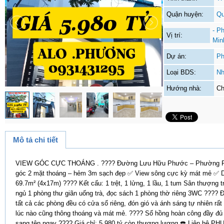
Quận huyện:
Qu
- P
Vị trí:
Min
Dự án:
Ph
Loại BDS:
Nh
Hướng nhà:
Ch
Mô tả chi tiết
VIEW GÓC CỰC THOÁNG . ???? Đường Lưu Hữu Phước – Phường P
góc 2 mặt thoáng – hẻm 3m sạch đẹp ✅ View sông cực kỳ mát mẻ ✅ Diệ
69.7m² (4x17m) ???? Kết cấu: 1 trệt, 1 lửng, 1 lầu, 1 tum Sân thượng
ngủ 1 phòng thư giãn uống trà, đọc sách 1 phòng thờ riêng 3WC ???? Đi
tất cả các phòng đều có cửa sổ riêng, đón gió và ánh sáng tự nhiên rất
lúc nào cũng thông thoáng và mát mẻ. ???? Sổ hồng hoàn công đầy đ
sang tên ngay ???? Giá chỉ: 5.980 tỷ còn thương lượng ☎️ Liên hệ 