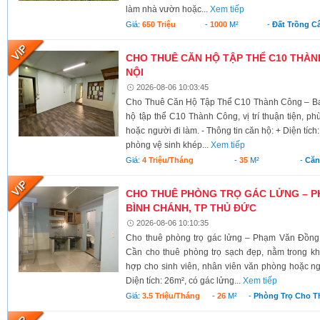
làm nhà vườn hoặc...
Xem tiếp
Giá:
650 Triệu
-
1000
M²
-
Đất Trồng C
CHO THUÊ CĂN HỘ TẬP THỂ C10 THÀNH
NỘI
2026-08-06 10:03:45
Cho Thuê Căn Hộ Tập Thể C10 Thành Công – Ba 
hộ tập thể C10 Thành Công, vị trí thuận tiện, ph
hoặc người đi làm. - Thông tin căn hộ: + Diện tích
phòng vệ sinh khép...
Xem tiếp
Giá:
4 Triệu/tháng
-
35
M²
-
Căn
CHO THUÊ PHÒNG TRỌ GÁC LỬNG – P
BÌNH CHÁNH, TP THỦ ĐỨC
2026-08-06 10:10:35
Cho thuê phòng trọ gác lửng – Phạm Văn Đồng
Cần cho thuê phòng trọ sạch đẹp, nằm trong kh
hợp cho sinh viên, nhân viên văn phòng hoặc ngư
Diện tích: 26m², có gác lửng...
Xem tiếp
Giá:
3.5 Triệu/tháng
-
26
M²
-
Phòng Trọ Cho T