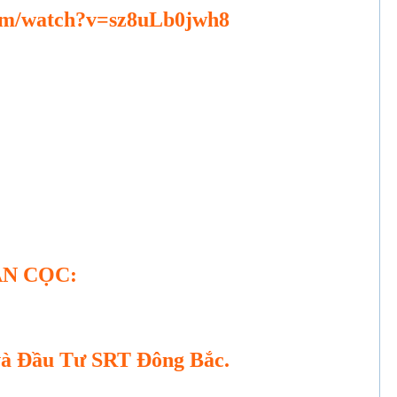
com/watch?v=sz8uLb0jwh8
N CỌC:
à Đầu Tư SRT Đông Bắc.