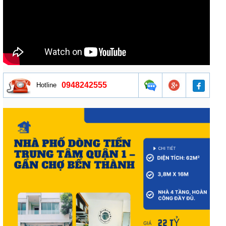
0948242555
Hotline