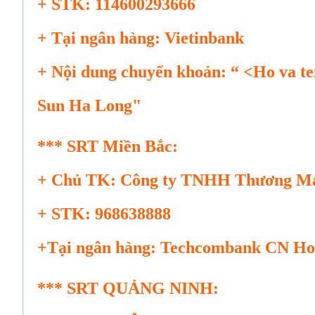
+ STK: 114600293666
+ Tại ngân hàng: Vietinbank
+ Nội dung chuyển khoản: “ <Ho va t
Sun Ha Long"
*** SRT Miền Bắc:
+ Chủ TK: Công ty TNHH Thương Mạ
+ STK: 968638888
+Tại ngân hàng: Techcombank CN Hoà
*** SRT QUẢNG NINH: