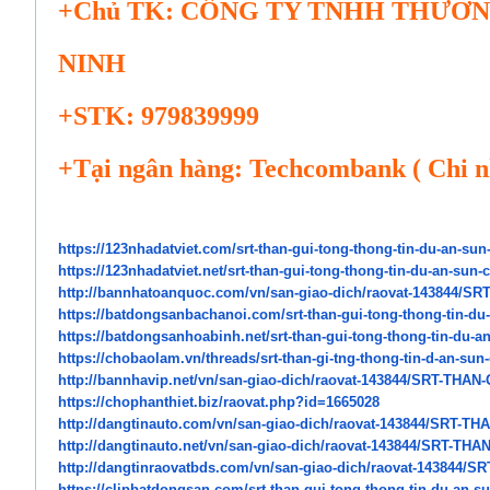
+Chủ TK: CÔNG TY TNHH THƯƠN
NINH
+STK: 979839999
+Tại ngân hàng: Techcombank ( Chi 
https://123nhadatviet.com/srt-
than-gui-tong-thong-tin-du-an-
sun
https://123nhadatviet.net/srt-
than-gui-tong-thong-tin-du-an-
sun-c
http://bannhatoanquoc.com/vn/
san-giao-dich/raovat-143844/
SRT
https://batdongsanbachanoi.
com/srt-than-gui-tong-thong-
tin-du
https://batdongsanhoabinh.net/
srt-than-gui-tong-thong-tin-
du-an
https://chobaolam.vn/threads/
srt-than-gi-tng-thong-tin-d-
an-sun-
http://bannhavip.net/vn/san-
giao-dich/raovat-143844/SRT-
THAN-
https://chophanthiet.biz/
raovat.php?id=1665028
http://dangtinauto.com/vn/san-
giao-dich/raovat-143844/SRT-
THA
http://dangtinauto.net/vn/san-
giao-dich/raovat-143844/SRT-
THAN
http://dangtinraovatbds.com/
vn/san-giao-dich/raovat-
143844/SR
https://clipbatdongsan.com/
srt-than-gui-tong-thong-tin-
du-an-su