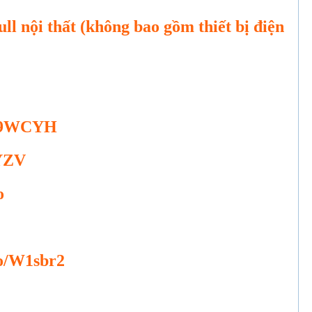
ll nội thất (không bao gồm thiết bị điện
o/89WCYH
hYZV
o
so/W1sbr2