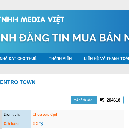
NHÀ ĐẤT CHO THUÊ
THÀNH VIÊN
LIÊN HỆ VÀ THANH TOÁ
 CENTRO TOWN
#5_204618
Mã số tài sản:
Diện tích:
Chưa xác định
Giá bán:
2.2
Tỷ