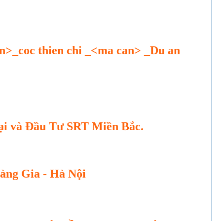
en>_coc thien chi _<ma can> _Du an
i và Đầu Tư SRT Miền Bắc.
ng Gia - Hà Nội