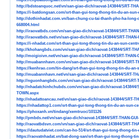
http://bdstoanquoc.net/vn/san-
giao-dich/raovat-143844/SRT-
THA
https://i-batdongsan.com/srt-
than-gui-tong-thong-tin-du-an-
sun-
http://dothinhadat.com.vn/ban-
chung-cu-tai-thanh-pho-ha-
long-
668004.html
http://iraovatbds.com/vn/san-
giao-dich/raovat-143844/SRT-
THAN
http://iraovatbds.net/vn/san-
giao-dich/raovat-143844/SRT-
THAN-
https://i-nhadat.com/srt-than-
gui-tong-thong-tin-du-an-sun-
centr
http://khohangbds.com/vn/san-
giao-dich/raovat-143844/SRT-
THA
http://moigioivn.net/vn/san-
giao-dich/raovat-143844/SRT-
THAN-
http://muabannhavn.com/vn/san-
giao-dich/raovat-143844/SRT-
T
https://kenhrao.com/tin-dang/
srt-than-gui-tong-thong-tin-
du-an-
http://muabannhavn.net/vn/san-
giao-dich/raovat-143844/SRT-
TH
http://nguonhangbds.com/vn/
san-giao-dich/raovat-143844/
SRT-
http://nhadatchinhchubds.com/
vn/san-giao-dich/raovat-
143844/
TOWN.aspx
http://nhadattoancau.net/vn/
san-giao-dich/raovat-143844/
SRT-TH
https://nhadattop1.com/srt-
than-gui-tong-thong-tin-du-an-
sun-ce
https://phoxanh.vn/tindang/
xemtruoc/101126
http://pmbds.net/vn/san-giao-
dich/raovat-143844/SRT-THAN-
GUI
http://raovatbdsvn.com/vn/san-
giao-dich/raovat-143844/SRT-
THA
https://dautudatviet.com/can-
ho-514/srt-than-gui-tong-
thong-tin-
https://raovatnhadat.vn/bat-
dong-san/srt-than-gui-tong-
thong-tin