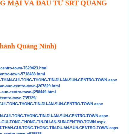
G MẠI VÀ ĐẦU TƯ SRT QUẢNG
nhánh Quảng Ninh)
-centro-town-7629423.html
entro-town-5718488.html
-THAN-GUI-TONG-THONG-TIN-
DU-AN-SUN-CENTRO-TOWN.aspx
-an-sun-centro-town-
j267829.html
-sun-centro-town-j258449.
html
centro-town.735329/
GUI-TONG-THONG-TIN-DU-AN-
SUN-CENTRO-TOWN.aspx
N-GUI-TONG-THONG-TIN-DU-AN-
SUN-CENTRO-TOWN.aspx
-GUI-TONG-THONG-TIN-DU-AN-
SUN-CENTRO-TOWN.aspx
T-THAN-GUI-TONG-
THONG-TIN-DU-AN-SUN-CENTRO-
TOWN.aspx
n-centro-town-n915576