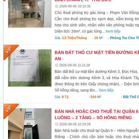
2026-08-06 10:10:35
Cho thuê phòng trọ gác lửng – Phạm Văn Đồng
Cần cho thuê phòng trọ sạch đẹp, nằm trong kh
hợp cho sinh viên, nhân viên văn phòng hoặc ngư
Diện tích: 26m², có gác lửng...
Xem tiếp
Giá:
3.5 Triệu/tháng
-
26
M²
-
Phòng Trọ Cho T
BÁN ĐẤT THỔ CƯ MẶT TIỀN ĐƯỜNG KÊ
AN
2026-08-05 11:11:28
Bán đất thổ cư mặt tiền đường Kênh 3, Đức Hòa,
đất nằm trên đường Kênh 3, xã Hòa Khánh Tây
(theo thông tin trên Giấy chứng nhận). - Diện tí
Sổ hồng riêng, sang tên...
Xem tiếp
Giá:
8 Tỷ
-
644
M²
-
Đất Thổ 
BÁN NHÀ HOẶC CHO THUÊ TẠI QUẬN 6
LUÔNG – 2 TẦNG – SỔ HỒNG RIÊNG
2026-08-05 10:29:28
Bán Nhà hoặc cho thuê tại Quận 6 – Hẻm Nguyễ
Riêng - Chính chủ cần bán hoặc cho thuê nh