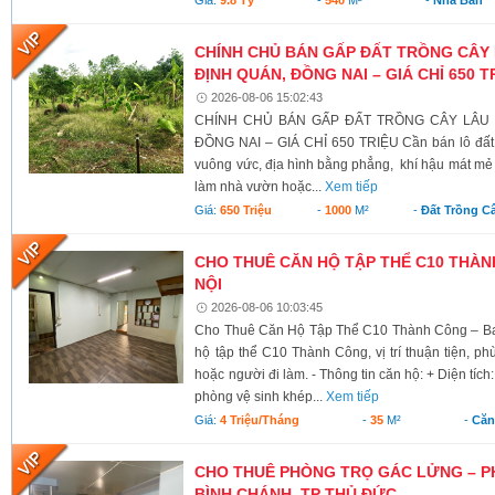
CHÍNH CHỦ BÁN GẤP ĐẤT TRỒNG CÂY 
ĐỊNH QUÁN, ĐỒNG NAI – GIÁ CHỈ 650 T
2026-08-06 15:02:43
CHÍNH CHỦ BÁN GẤP ĐẤT TRỒNG CÂY LÂU N
ĐỒNG NAI – GIÁ CHỈ 650 TRIỆU Cần bán lô đất có 
vuông vức, địa hình bằng phẳng, khí hậu mát mẻ 
làm nhà vườn hoặc...
Xem tiếp
Giá:
650 Triệu
-
1000
M²
-
Đất Trồng C
CHO THUÊ CĂN HỘ TẬP THỂ C10 THÀNH
NỘI
2026-08-06 10:03:45
Cho Thuê Căn Hộ Tập Thể C10 Thành Công – Ba 
hộ tập thể C10 Thành Công, vị trí thuận tiện, ph
hoặc người đi làm. - Thông tin căn hộ: + Diện tích
phòng vệ sinh khép...
Xem tiếp
Giá:
4 Triệu/tháng
-
35
M²
-
Căn
CHO THUÊ PHÒNG TRỌ GÁC LỬNG – P
BÌNH CHÁNH, TP THỦ ĐỨC