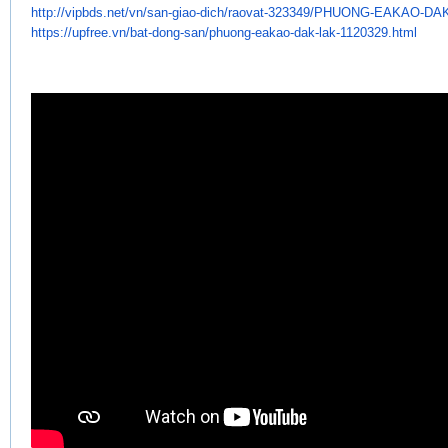
http://vipbds.net/vn/san-giao-
dich/raovat-323349/PHUONG-
EAKAO-DAK
https://upfree.vn/bat-dong-
san/phuong-eakao-dak-lak-
1120329.html