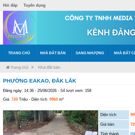
Hỏi đáp
Tuyển dụng
TRANG CHỦ
NHÀ ĐẤT BÁN
SANG NHƯỢNG
NHÀ ĐẤT C
Trang chủ
Nhà đất bán
PHƯỜNG EAKAO, ĐẮK LẮK
Đăng ngày: 14:36 - 25/06/2026 - Số lượt xem: 158
Giá:
720
Triệu
- Diện tích:
9960
m²
Diện tích:
99
Giá bán:
72
Tỉnh thành
Đắ