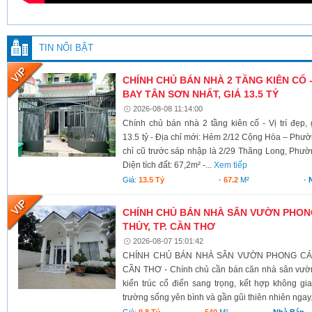
TIN NỔI BẬT
CHÍNH CHỦ BÁN NHÀ 2 TẦNG KIÊN CỐ -
BAY TÂN SƠN NHẤT, GIÁ 13.5 TỶ
2026-08-08 11:14:00
Chính chủ bán nhà 2 tầng kiên cố - Vị trí đẹp
13.5 tỷ - Địa chỉ mới: Hẻm 2/12 Cộng Hòa – Ph
chỉ cũ trước sáp nhập là 2/29 Thăng Long, Phư
Diện tích đất: 67,2m² -...
Xem tiếp
Giá:
13.5 Tỷ
-
67.2
M²
-
CHÍNH CHỦ BÁN NHÀ SÂN VƯỜN PHONG
THỦY, TP. CẦN THƠ
2026-08-07 15:01:42
CHÍNH CHỦ BÁN NHÀ SÂN VƯỜN PHONG CÁCH
CẦN THƠ - Chính chủ cần bán căn nhà sân vườn
kiến trúc cổ điển sang trọng, kết hợp không g
trường sống yên bình và gần gũi thiên nhiên ngay.
Giá:
9.8 Tỷ
-
540
M²
-
Nhà Bán