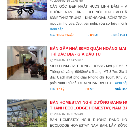
2026-07-19 22:43:50
CĂN GÓC ĐẸP NHẤT HUD3 LINH ĐÀM – V
HƯỚNG NAM, TẶNG FULL NỘI THẤT CAO C
63M² TẦNG TRUNG – KHÔNG GIAN SỐNG TRONG
một căn hộ vừa đẹp, tiện nghi, vừa sở hữu môi t
Xem tiếp
Giá:
Thỏa Thuận
-
63
M²
-
Nhà Đất
BÁN GẤP NHÀ 80M2 QUẬN HOÀNG MAI -
TRÍ ĐẮC ĐỊA - GIÁ ĐẦU TƯ
2026-07-17 14:50:07
SIÊU PHẨM GIẢI PHÓNG - HOÀNG MAI | 80M2 -
Thông số vàng: 60/80m² x 5 tầng, MT 3.7m. Giá 17
địa: Cách mặt phố Giải Phóng chỉ 100m. Khu vực 
phía Nam Thủ đô. ĐIỂM NHẤN ĐẦU TƯ...
Xem tiế
Giá:
17 Tỷ
-
80
M²
-
Nhà Bá
BÁN HOMESTAY NGHỈ DƯỠNG ĐANG H
THANH ECOLODGE HOMESTAY, NAM B
2026-07-16 16:58:49
BÁN HOMESTAY NGHỈ DƯỠNG ĐANG H
ECOLODGE HOMESTAY, NAM BAN, LÂM ĐỒNG G