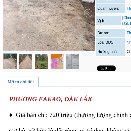
Quận huyện:
Th
[Chọ
Vị trí:
Đắk 
Dự án:
Th
Loại BDS:
Nh
Hướng nhà:
Ch
Mô tả chi tiết
PHƯỜNG EAKAO, ĐẮK LẮK
♦ Giá bán chỉ: 720 triệu (thương lượng chính 
Cơ hội sở hữu lô đất rộng, vị trí đẹp, không g