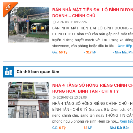
BÁN NHÀ MẶT TIỀN ĐẠI LỘ BÌNH DƯƠNG
DOANH – CHÍNH CHỦ
2026-08-03 09:22:26
BÁN NHÀ MẶT TIỀN ĐẠI LỘ BÌNH DƯƠNG –
CHÍNH CHỦ Chính chủ cần bán gấp nhà mặt tiền 
tuyến đường huyết mạch với lưu lượng xe đông
showroom, văn phòng hoặc đầu tư lâu...
Xem tiếp
Giá:
56 Tỷ
-
317
M²
-
Nhà Mặt Ph
Có thể bạn quan tâm
NHÀ 4 TẦNG SỔ HỒNG RIÊNG CHÍNH CHỦ
HƯNG HÒA, BÌNH TÂN - CHỈ 6 TỶ
2026-07-22 13:59:08
NHÀ 4 TẦNG SỔ HỒNG RIÊNG CHÍNH CHỦ - H
BÌNH TÂN - CHỈ 6 TỶ Giá bán: 6 tỷ Diện tích: 64
riêng chính chủ, sang tên ngay THÔNG TIN CĂN
phòng ngủ 5 phòng vệ sinh Hẻm xe hơi...
Xem tiế
Giá:
6 Tỷ
-
64
M²
-
Nhà Đất Bán