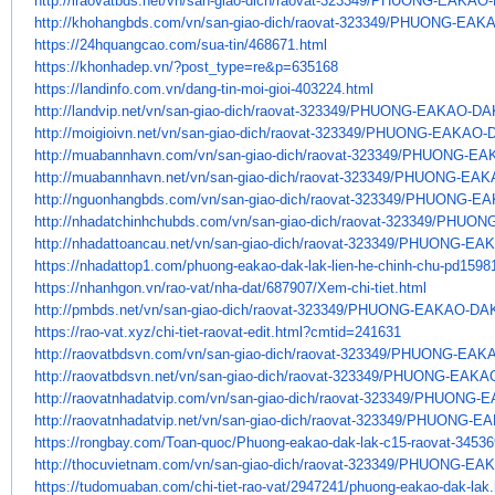
http://iraovatbds.net/vn/san-
giao-dich/raovat-323349/
PHUONG-EAKAO-D
http://khohangbds.com/vn/san-
giao-dich/raovat-323349/
PHUONG-EAKA
https://24hquangcao.com/sua-
tin/468671.html
https://khonhadep.vn/?post_
type=re&p=635168
https://landinfo.com.vn/dang-
tin-moi-gioi-403224.html
http://landvip.net/vn/san-
giao-dich/raovat-323349/
PHUONG-EAKAO-DAK
http://moigioivn.net/vn/san-
giao-dich/raovat-323349/
PHUONG-EAKAO-D
http://muabannhavn.com/vn/san-
giao-dich/raovat-323349/
PHUONG-EAK
http://muabannhavn.net/vn/san-
giao-dich/raovat-323349/
PHUONG-EAKA
http://nguonhangbds.com/vn/
san-giao-dich/raovat-323349/
PHUONG-EAK
http://nhadatchinhchubds.com/
vn/san-giao-dich/raovat-
323349/PHUON
http://nhadattoancau.net/vn/
san-giao-dich/raovat-323349/
PHUONG-EAK
https://nhadattop1.com/phuong-
eakao-dak-lak-lien-he-chinh-
chu-pd1598
https://nhanhgon.vn/rao-vat/
nha-dat/687907/Xem-chi-tiet.
html
http://pmbds.net/vn/san-giao-
dich/raovat-323349/PHUONG-
EAKAO-DAK
https://rao-vat.xyz/chi-tiet-
raovat-edit.html?cmtid=241631
http://raovatbdsvn.com/vn/san-
giao-dich/raovat-323349/
PHUONG-EAKA
http://raovatbdsvn.net/vn/san-
giao-dich/raovat-323349/
PHUONG-EAKAO
http://raovatnhadatvip.com/vn/
san-giao-dich/raovat-323349/
PHUONG-EA
http://raovatnhadatvip.net/vn/
san-giao-dich/raovat-323349/
PHUONG-EAK
https://rongbay.com/Toan-quoc/
Phuong-eakao-dak-lak-c15-
raovat-34536
http://thocuvietnam.com/vn/
san-giao-dich/raovat-323349/
PHUONG-EAK
https://tudomuaban.com/chi-
tiet-rao-vat/2947241/phuong-
eakao-dak-lak.