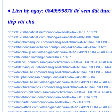
♦ Liên hệ ngay: 0849999878 để xem đất thực t
tiếp với chủ.
https://123nhadatviet.net/
phuong-eakao-dak-lak-6070577.
html
https://123nhadatviet.com/
phuong-eakao-dak-lak-8028801.
html
http://bannhatoanquoc.com/vn/
san-giao-dich/raovat-323349/
PHUONG-E
https://batdongsanbachanoi.
com/phuong-eakao-dak-lak-
j434253.html
http://bannhavip.net/vn/san-
giao-dich/raovat-323349/
PHUONG-EAKAO-D
https://buonban.vn/dang-tin/
detail/40877487
http://bdsno1.com/vn/san-giao-
dich/raovat-323349/PHUONG-
EAKAO-DA
http://bdstoanquoc.net/vn/san-
giao-dich/raovat-323349/
PHUONG-EAKAO
http://dangtinauto.com/vn/san-
giao-dich/raovat-323349/
PHUONG-EAKAO
https://clipbatdongsan.com/
phuong-eakao-dak-lak-n1016584
http://dangtinauto.net/vn/san-
giao-dich/raovat-323349/
PHUONG-EAKAO-
http://dangtinraovatbds.com/
vn/san-giao-dich/raovat-
323349/PHUONG-
http://diaocvn.online/vn/san-
giao-dich/raovat-323349/
PHUONG-EAKAO-D
https://i-batdongsan.com/
phuong-eakao-dak-lak-6810334.
html
https://i-nhadat.com/phuong-
eakao-dak-lak-6255803.html
http://iraovatbds.com/vn/san-
giao-dich/raovat-323349/
PHUONG-EAKAO-