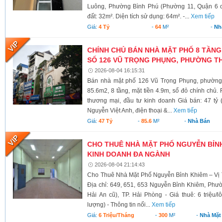
Luông, Phường Bình Phú (Phường 11, Quận 6 cũ)
đất: 32m². Diện tích sử dụng: 64m². -...
Xem tiếp
Giá:
4 Tỷ
-
64
M²
-
Nh
CHÍNH CHỦ BÁN NHÀ MẶT PHỐ 8 TẦNG
SỐ 126 VŨ TRỌNG PHỤNG, PHƯỜNG TH
2026-08-04 16:15:31
Bán nhà mặt phố 126 Vũ Trọng Phụng, phường 
85.6m2, 8 tầng, mặt tiền 4.9m, sổ đỏ chính chủ.
thương mại, đầu tư kinh doanh Giá bán: 47 tỷ 
Nguyễn Việt Anh, điện thoại &...
Xem tiếp
Giá:
47 Tỷ
-
85.6
M²
-
Nhà Bán
CHO THUÊ NHÀ MẶT PHỐ NGUYỄN BỈNH 
KINH DOANH ĐA NGÀNH
2026-08-04 21:14:43
Cho Thuê Nhà Mặt Phố Nguyễn Bỉnh Khiêm – Vị 
Địa chỉ: 649, 651, 653 Nguyễn Bỉnh Khiêm, Phư
Hải An cũ), TP. Hải Phòng - Giá thuê: 6 triệu/l
lượng) - Thông tin nổi...
Xem tiếp
Giá:
6 Triệu/tháng
-
300
M²
-
Nhà Mặt