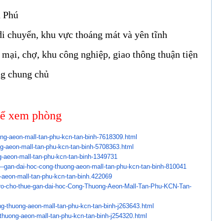
n Phú
i chuyển, khu vực thoáng mát và yên tĩnh
 mại, chợ, khu công nghiệp, giao thông thuận tiện
ông chung chủ
 để xem phòng
ng-aeon-mall-tan-
phu-kcn-tan-binh-7618309.html
g-aeon-mall-tan-
phu-kcn-tan-binh-5708363.html
-aeon-mall-tan-
phu-kcn-tan-binh-1349731
–-gan-dai-hoc-cong-
thuong-aeon-mall-tan-phu-kcn-
tan-binh-810041
-aeon-mall-tan-
phu-kcn-tan-binh.422069
o-cho-thue-gan-dai-
hoc-Cong-Thuong-Aeon-Mall-Tan-
Phu-KCN-Tan-
ng-thuong-aeon-mall-
tan-phu-kcn-tan-binh-j263643.
html
thuong-aeon-mall-tan-
phu-kcn-tan-binh-j254320.html