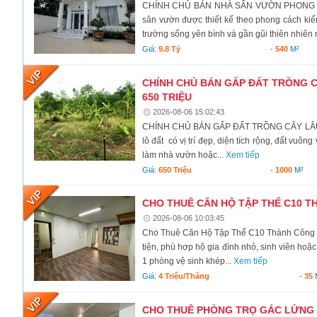
CHÍNH CHỦ BÁN NHÀ SÂN VƯỜN PHONG CÁC
sân vườn được thiết kế theo phong cách kiến
trường sống yên bình và gần gũi thiên nhiên 
Giá:
9.8 Tỷ
-
540
M²
CHÍNH CHỦ BÁN GẤP ĐẤT TRỒNG CÂ
650 TRIỆU
2026-08-06 15:02:43
CHÍNH CHỦ BÁN GẤP ĐẤT TRỒNG CÂY LÂU N
lô đất có vị trí đẹp, diện tích rộng, đất vuô
làm nhà vườn hoặc...
Xem tiếp
Giá:
650 Triệu
-
1000
M²
CHO THUÊ CĂN HỘ TẬP THỂ C10 TH
2026-08-06 10:03:45
Cho Thuê Căn Hộ Tập Thể C10 Thành Công – B
tiện, phù hợp hộ gia đình nhỏ, sinh viên hoặc 
1 phòng vệ sinh khép...
Xem tiếp
Giá:
4 Triệu/tháng
-
35
CHO THUÊ PHÒNG TRỌ GÁC LỬNG –