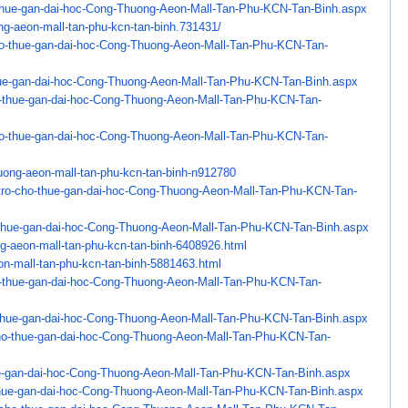
thue-gan-dai-hoc-Cong-
Thuong-Aeon-Mall-Tan-Phu-KCN-
Tan-Binh.aspx
ng-aeon-mall-tan-phu-
kcn-tan-binh.731431/
ho-thue-gan-dai-hoc-Cong-
Thuong-Aeon-Mall-Tan-Phu-KCN-
Tan-
ue-gan-dai-hoc-Cong-
Thuong-Aeon-Mall-Tan-Phu-KCN-
Tan-Binh.aspx
-thue-gan-dai-hoc-Cong-
Thuong-Aeon-Mall-Tan-Phu-KCN-
Tan-
ho-thue-gan-dai-hoc-Cong-
Thuong-Aeon-Mall-Tan-Phu-KCN-
Tan-
uong-aeon-mall-tan-
phu-kcn-tan-binh-n912780
ro-cho-thue-gan-
dai-hoc-Cong-Thuong-Aeon-Mall-
Tan-Phu-KCN-Tan-
thue-gan-dai-hoc-Cong-
Thuong-Aeon-Mall-Tan-Phu-KCN-
Tan-Binh.aspx
g-aeon-mall-tan-
phu-kcn-tan-binh-6408926.html
on-mall-tan-phu-kcn-
tan-binh-5881463.html
-thue-gan-dai-hoc-Cong-
Thuong-Aeon-Mall-Tan-Phu-KCN-
Tan-
thue-gan-dai-hoc-Cong-
Thuong-Aeon-Mall-Tan-Phu-KCN-
Tan-Binh.aspx
ho-thue-gan-dai-hoc-Cong-
Thuong-Aeon-Mall-Tan-Phu-KCN-
Tan-
e-gan-dai-hoc-Cong-
Thuong-Aeon-Mall-Tan-Phu-KCN-
Tan-Binh.aspx
hue-gan-dai-hoc-Cong-
Thuong-Aeon-Mall-Tan-Phu-KCN-
Tan-Binh.aspx