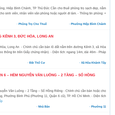
ồng, Hiệp Bình Chánh, TP Thủ Đức Cần cho thuê phòng trọ sạch đẹp, nằm
cho sinh viên, nhân viên văn phòng hoặc người đi làm. - Thông tin phòng: +
-
Phòng Trọ Cho Thuê
-
Phường Hiệp Bình Chánh
 KÊNH 3, ĐỨC HÒA, LONG AN
 Hòa, Long An - Chính chủ cần bán lô đất nằm trên đường Kênh 3, xã Hòa
o thông tin trên Giấy chứng nhận). - Diện tích: ngang 14m, dài 46m - Pháp
-
Đất Thổ Cư
-
Xã Hòa Khánh Tây
N 6 – HẺM NGUYỄN VĂN LUÔNG – 2 TẦNG – SỔ HỒNG
guyễn Văn Luông – 2 Tầng – Sổ Hồng Riêng - Chính chủ cần bán hoặc cho
g, Phường Bình Phú (Phường 11, Quận 6 cũ), TP. Hồ Chí Minh. - Diện tích
ếp
-
Nhà Bán
-
Phường 11