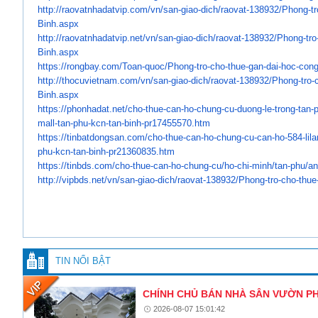
http://raovatnhadatvip.com/vn/
san-giao-dich/raovat-138932/
Phong-tr
Binh.aspx
http://raovatnhadatvip.net/vn/
san-giao-dich/raovat-138932/
Phong-tro
Binh.aspx
https://rongbay.com/Toan-quoc/
Phong-tro-cho-thue-gan-dai-
hoc-cong
http://thocuvietnam.com/vn/
san-giao-dich/raovat-138932/
Phong-tro-
Binh.aspx
https://phonhadat.net/cho-
thue-can-ho-chung-cu-duong-le-
trong-tan-
mall-tan-
phu-kcn-tan-binh-pr17455570.
htm
https://tinbatdongsan.com/cho-
thue-can-ho-chung-cu-can-ho-
584-lil
phu-kcn-tan-
binh-pr21360835.htm
https://tinbds.com/cho-thue-
can-ho-chung-cu/ho-chi-minh/
tan-phu/an
http://vipbds.net/vn/san-giao-
dich/raovat-138932/Phong-tro-
cho-thue
TIN NỔI BẬT
CHÍNH CHỦ BÁN NHÀ SÂN VƯỜN PHO
2026-08-07 15:01:42