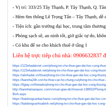
- Vị trí: 333/25 Tây Thạnh, P. Tây Thạnh, Q. Tâ
- Hẻm 6m thông Lê Trọng Tấn – Tây Thạnh, dễ d
- Tiện ích: gần trường đại học, trung tâm thương
- Phòng sạch sẽ, an ninh tốt, giờ giấc tự do, kh
- Có khu để xe cho khách thuê ở tầng 1
Liên hệ trực tiếp chủ nhà: 0906632837
https://123nhadatviet.com/
phong-tro-cho-thue-gan-dai-
hoc-cong-thuo
https://123nhadatviet.net/
phong-tro-cho-thue-gan-dai-
hoc-cong-thuon
https://alinhadat.vn/thue/
phong-tro-cho-thue-gan-dai-
hoc-cong-thuong
https://bannha24h.vn/cho-thue-
can-ho-chung-cu/phong-tro-cho-
thue-
https://6giay.vn/threads/
phong-tro-cho-thue-gan-dai-
hoc-cong-thuong
http://bannhatoanquoc.com/vn/
san-giao-dich/raovat-138932/
Phong-tr
Binh.aspx
https://batdongsanbachanoi.
com/phong-tro-cho-thue-gan-
dai-hoc-co
https://batdongsanhoabinh.net/
phong-tro-cho-thue-gan-dai-
hoc-cong-