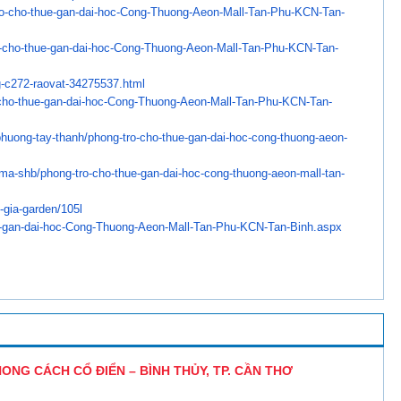
o-cho-thue-gan-dai-
hoc-Cong-Thuong-Aeon-Mall-Tan-
Phu-KCN-Tan-
-cho-thue-gan-dai-
hoc-Cong-Thuong-Aeon-Mall-Tan-
Phu-KCN-Tan-
-c272-raovat-34275537.
html
cho-thue-gan-dai-
hoc-Cong-Thuong-Aeon-Mall-Tan-
Phu-KCN-Tan-
phuong-tay-thanh/
phong-tro-cho-thue-gan-dai-
hoc-cong-thuong-aeon-
ama-shb/phong-tro-cho-
thue-gan-dai-hoc-cong-thuong-
aeon-mall-tan-
-gia-garden/105l
-gan-dai-hoc-Cong-
Thuong-Aeon-Mall-Tan-Phu-KCN-
Tan-Binh.aspx
NG CÁCH CỔ ĐIỂN – BÌNH THỦY, TP. CẦN THƠ