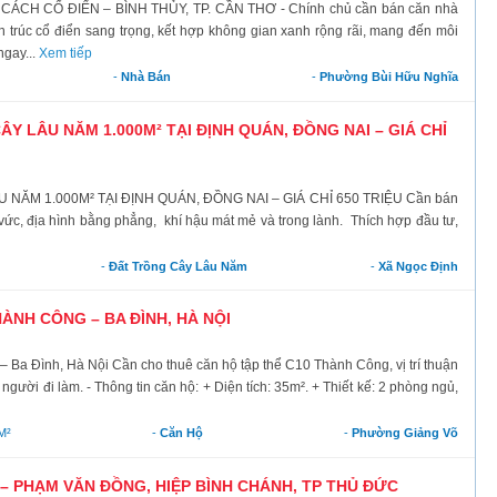
H CỔ ĐIỂN – BÌNH THỦY, TP. CẦN THƠ - Chính chủ cần bán căn nhà
 trúc cổ điển sang trọng, kết hợp không gian xanh rộng rãi, mang đến môi
ngay...
Xem tiếp
-
Nhà Bán
-
Phường Bùi Hữu Nghĩa
Y LÂU NĂM 1.000M² TẠI ĐỊNH QUÁN, ĐỒNG NAI – GIÁ CHỈ
ĂM 1.000M² TẠI ĐỊNH QUÁN, ĐỒNG NAI – GIÁ CHỈ 650 TRIỆU Cần bán
ng vức, địa hình bằng phẳng, khí hậu mát mẻ và trong lành. Thích hợp đầu tư,
-
Đất Trồng Cây Lâu Năm
-
Xã Ngọc Định
ÀNH CÔNG – BA ĐÌNH, HÀ NỘI
a Đình, Hà Nội Cần cho thuê căn hộ tập thể C10 Thành Công, vị trí thuận
người đi làm. - Thông tin căn hộ: + Diện tích: 35m². + Thiết kế: 2 phòng ngủ,
M²
-
Căn Hộ
-
Phường Giảng Võ
 PHẠM VĂN ĐỒNG, HIỆP BÌNH CHÁNH, TP THỦ ĐỨC