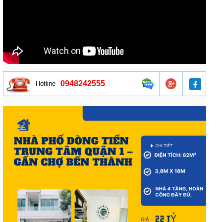
0948242555
Hotline