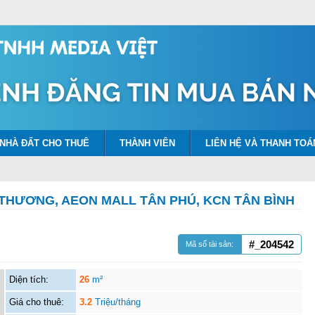
NHÀ ĐẤT CHO THUÊ
THÀNH VIÊN
LIÊN HỆ VÀ THANH TOÁ
THƯƠNG, AEON MALL TÂN PHÚ, KCN TÂN BÌNH
#_204542
Mã số tài sản:
Diện tích:
26
m²
Giá cho thuê:
3.2
Triệu/tháng