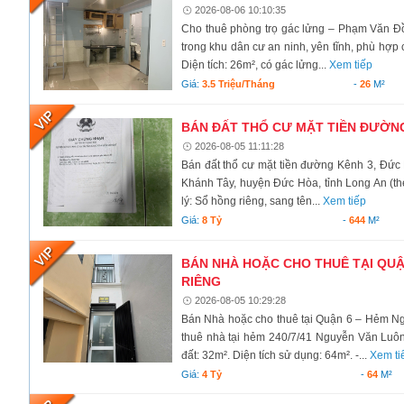
2026-08-06 10:10:35
Cho thuê phòng trọ gác lửng – Phạm Văn Đ
trong khu dân cư an ninh, yên tĩnh, phù hợp 
Diện tích: 26m², có gác lửng...
Xem tiếp
Giá:
3.5 Triệu/tháng
-
26
M²
BÁN ĐẤT THỔ CƯ MẶT TIỀN ĐƯỜNG
2026-08-05 11:11:28
Bán đất thổ cư mặt tiền đường Kênh 3, Đức
Khánh Tây, huyện Đức Hòa, tỉnh Long An (the
lý: Sổ hồng riêng, sang tên...
Xem tiếp
Giá:
8 Tỷ
-
644
M²
BÁN NHÀ HOẶC CHO THUÊ TẠI QUẬ
RIÊNG
2026-08-05 10:29:28
Bán Nhà hoặc cho thuê tại Quận 6 – Hẻm N
thuê nhà tại hẻm 240/7/41 Nguyễn Văn Luôn
đất: 32m². Diện tích sử dụng: 64m². -...
Xem ti
Giá:
4 Tỷ
-
64
M²