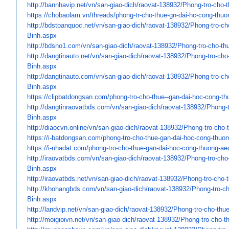
http://bannhavip.net/vn/san-
giao-dich/raovat-138932/Phong-
tro-cho-
https://chobaolam.vn/threads/
phong-tr-cho-thue-gn-dai-hc-
cong-thuo
http://bdstoanquoc.net/vn/san-
giao-dich/raovat-138932/Phong-
tro-c
Binh.aspx
http://bdsno1.com/vn/san-giao-
dich/raovat-138932/Phong-tro-
cho-th
http://dangtinauto.net/vn/san-
giao-dich/raovat-138932/Phong-
tro-cho
Binh.aspx
http://dangtinauto.com/vn/san-
giao-dich/raovat-138932/Phong-
tro-c
Binh.aspx
https://clipbatdongsan.com/
phong-tro-cho-thue--gan-dai-
hoc-cong-th
http://dangtinraovatbds.com/
vn/san-giao-dich/raovat-
138932/Phong-t
Binh.aspx
http://diaocvn.online/vn/san-
giao-dich/raovat-138932/Phong-
tro-cho-
https://i-batdongsan.com/
phong-tro-cho-thue-gan-dai-
hoc-cong-thuon
https://i-nhadat.com/phong-
tro-cho-thue-gan-dai-hoc-cong-
thuong-ae
http://iraovatbds.com/vn/san-
giao-dich/raovat-138932/Phong-
tro-cho
Binh.aspx
http://iraovatbds.net/vn/san-
giao-dich/raovat-138932/Phong-
tro-cho-
http://khohangbds.com/vn/san-
giao-dich/raovat-138932/Phong-
tro-c
Binh.aspx
http://landvip.net/vn/san-
giao-dich/raovat-138932/Phong-
tro-cho-thu
http://moigioivn.net/vn/san-
giao-dich/raovat-138932/Phong-
tro-cho-t