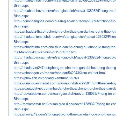
http://muabannhavn.com/vn/san-
giao-dich/raovat-138932/Phong-
tro
Binh.aspx
http://muabannhavn.net/vn/san-
giao-dich/raovat-138932/Phong-
tro-
Binh.aspx
http://nguonhangbds.com/vn/
san-giao-dich/raovat-138932/
Phong-tro
Binh.aspx
https://nhadat24h.com/phong-
tro-cho-thue-gan-dai-hoc-cong-
thuong-
http://nhadatchinhchubds.com/
vn/san-giao-dich/raovat-
138932/Phong
Binh.aspx
https://nhadatinfo.com/cho-
thue-can-ho-chung-cu-duong-le-
trong-tan
mall-tan-
phu-kcn-tan-binh-pr15774327.
htm
http://nhadattoancau.net/vn/
san-giao-dich/raovat-138932/
Phong-tro-
Binh.aspx
http://nhadatviet247.net/
phong-tro-cho-thue-gan-dai-
hoc-cong-thuong
https://nhanhgon.vn/rao-vat/
nha-dat/542043/Xem-chi-tiet.
html
https://phoxanh.vn/tindang/
xemtruoc/99760
https://quangcaonhadat.com.vn/
sua-tin-bds-799184.html#
header-buy
https://dautudatviet.com/nha-
dat-cho-thue/phong-tro-cho-
thue-gan-d
http://raovatbdsvn.com/vn/san-
giao-dich/raovat-138932/Phong-
tro-c
Binh.aspx
http://raovatbdsvn.net/vn/san-
giao-dich/raovat-138932/Phong-
tro-ch
Binh.aspx
https://raovat49.com/s/phong-
tro-cho-thue-gan-dai-hoc-cong-
thuong-