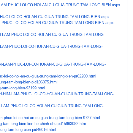
LAM-PHUC-LOI-CO-HOI-AN-CU-
GIUA-TRUNG-TAM-LONG-BIEN.aspx
HUC-LOI-CO-HOI-AN-CU-
GIUA-TRUNG-TAM-LONG-BIEN.aspx
-PHUC-LOI-CO-HOI-AN-CU-
GIUA-TRUNG-TAM-LONG-BIEN.aspx
M-LAM-PHUC-LOI-CO-HOI-AN-CU-
GIUA-TRUNG-TAM-LONG-
-LAM-PHUC-LOI-CO-HOI-AN-CU-
GIUA-TRUNG-TAM-LONG-
M-LAM-PHUC-LOI-CO-HOI-
AN-CU-GIUA-TRUNG-TAM-LONG-
c-loi-co-hoi-an-cu-
giua-trung-tam-long-bien-
pr62200.html
rung-tam-long-bien-
pid106075.html
g-tam-long-bien-
93199.html
H-HIM-LAM-PHUC-LOI-
CO-HOI-AN-CU-GIUA-TRUNG-TAM-
LONG-
-LAM-PHUC-LOI-CO-HOI-
AN-CU-GIUA-TRUNG-TAM-LONG-
m-phuc-loi-co-hoi-
an-cu-giua-trung-tam-long-
bien.9727.html
g-tam-long-bien-lien-
he-chinh-chu-pd15963082.htm
rung-tam-long-
bien-pid46016.html