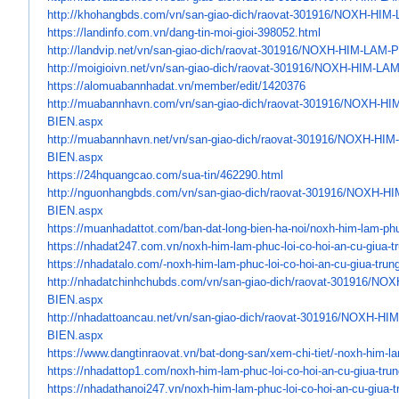
http://khohangbds.com/vn/san-
giao-dich/raovat-301916/NOXH-
HIM-
https://landinfo.com.vn/dang-
tin-moi-gioi-398052.html
http://landvip.net/vn/san-
giao-dich/raovat-301916/NOXH-
HIM-LAM-P
http://moigioivn.net/vn/san-
giao-dich/raovat-301916/NOXH-
HIM-LAM
https://alomuabannhadat.vn/
member/edit/1420376
http://muabannhavn.com/vn/san-
giao-dich/raovat-301916/NOXH-
HI
BIEN.aspx
http://muabannhavn.net/vn/san-
giao-dich/raovat-301916/NOXH-
HIM
BIEN.aspx
https://24hquangcao.com/sua-
tin/462290.html
http://nguonhangbds.com/vn/
san-giao-dich/raovat-301916/
NOXH-HI
BIEN.aspx
https://muanhadattot.com/ban-
dat-long-bien-ha-noi/noxh-him-
lam-phu
https://nhadat247.com.vn/noxh-
him-lam-phuc-loi-co-hoi-an-cu-
giua-t
https://nhadatalo.com/-noxh-
him-lam-phuc-loi-co-hoi-an-cu-
giua-trun
http://nhadatchinhchubds.com/
vn/san-giao-dich/raovat-
301916/NOX
BIEN.aspx
http://nhadattoancau.net/vn/
san-giao-dich/raovat-301916/
NOXH-HIM
BIEN.aspx
https://www.dangtinraovat.vn/
bat-dong-san/xem-chi-tiet/-
noxh-him-la
https://nhadattop1.com/noxh-
him-lam-phuc-loi-co-hoi-an-cu-
giua-trun
https://nhadathanoi247.vn/
noxh-him-lam-phuc-loi-co-hoi-
an-cu-giua-t