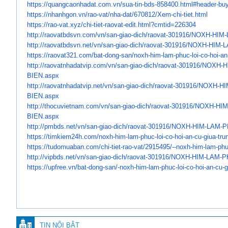
https://quangcaonhadat.com.vn/
sua-tin-bds-858400.html#
header-buy
https://nhanhgon.vn/rao-vat/
nha-dat/670812/Xem-chi-tiet.
html
https://rao-vat.xyz/chi-tiet-
raovat-edit.html?cmtid=226304
http://raovatbdsvn.com/vn/san-
giao-dich/raovat-301916/NOXH-
HIM-
http://raovatbdsvn.net/vn/san-
giao-dich/raovat-301916/NOXH-
HIM-L
https://raovat321.com/bat-
dong-san/noxh-him-lam-phuc-
loi-co-hoi-a
http://raovatnhadatvip.com/vn/
san-giao-dich/raovat-301916/
NOXH-H
BIEN.aspx
http://raovatnhadatvip.net/vn/
san-giao-dich/raovat-301916/
NOXH-HI
BIEN.aspx
http://thocuvietnam.com/vn/
san-giao-dich/raovat-301916/
NOXH-HIM
BIEN.aspx
http://pmbds.net/vn/san-giao-
dich/raovat-301916/NOXH-HIM-
LAM-P
https://timkiem24h.com/noxh-
him-lam-phuc-loi-co-hoi-an-cu-
giua-tru
https://tudomuaban.com/chi-
tiet-rao-vat/2915495/--noxh-
him-lam-phuc
http://vipbds.net/vn/san-giao-
dich/raovat-301916/NOXH-HIM-
LAM-P
https://upfree.vn/bat-dong-
san/-noxh-him-lam-phuc-loi-co-
hoi-an-cu-g
TIN NỔI BẬT