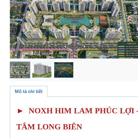
Mô tả chi tiết
► NOXH HIM LAM PHÚC LỢI –
TÂM LONG BIÊN