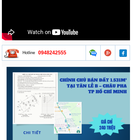
0948242555
Hotline