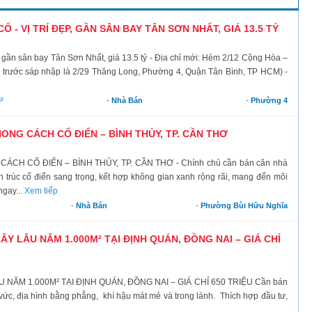
 - VỊ TRÍ ĐẸP, GẦN SÂN BAY TÂN SƠN NHẤT, GIÁ 13.5 TỶ
p, gần sân bay Tân Sơn Nhất, giá 13.5 tỷ - Địa chỉ mới: Hẻm 2/12 Cộng Hòa –
trước sáp nhập là 2/29 Thăng Long, Phường 4, Quận Tân Bình, TP HCM) -
²
-
Nhà Bán
-
Phường 4
NG CÁCH CỔ ĐIỂN – BÌNH THỦY, TP. CẦN THƠ
H CỔ ĐIỂN – BÌNH THỦY, TP. CẦN THƠ - Chính chủ cần bán căn nhà
 trúc cổ điển sang trọng, kết hợp không gian xanh rộng rãi, mang đến môi
ngay...
Xem tiếp
-
Nhà Bán
-
Phường Bùi Hữu Nghĩa
Y LÂU NĂM 1.000M² TẠI ĐỊNH QUÁN, ĐỒNG NAI – GIÁ CHỈ
ĂM 1.000M² TẠI ĐỊNH QUÁN, ĐỒNG NAI – GIÁ CHỈ 650 TRIỆU Cần bán
ng vức, địa hình bằng phẳng, khí hậu mát mẻ và trong lành. Thích hợp đầu tư,