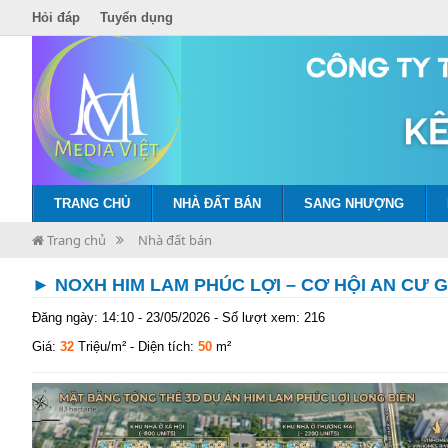
Hỏi đáp
Tuyển dụng
TRANG CHỦ
NHÀ ĐẤT BÁN
SANG NHƯỢNG
Trang chủ
Nhà đất bán
► NOXH HIM LAM PHÚC LỢI – CƠ HỘI AN CƯ 
Đăng ngày: 14:10 - 23/05/2026 - Số lượt xem: 216
Giá:
32
Triệu/m²
- Diện tích:
50
m²