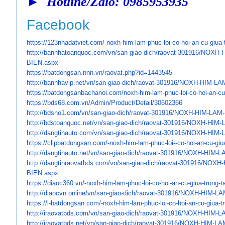
► Hotline/Zalo: 0985953935
Facebook
https://123nhadatviet.com/-
noxh-him-lam-phuc-loi-co-hoi-
an-cu-giua-
http://bannhatoanquoc.com/vn/
san-giao-dich/raovat-301916/
NOXH-H
BIEN.aspx
https://batdongsan.nnn.vn/
raovat.php?id=1443545
http://bannhavip.net/vn/san-
giao-dich/raovat-301916/NOXH-
HIM-LA
https://batdongsanbachanoi.
com/noxh-him-lam-phuc-loi-co-
hoi-an-cu
https://bds68.com.vn/Admin/
Product/Detail/30602366
http://bdsno1.com/vn/san-giao-
dich/raovat-301916/NOXH-HIM-
LAM-
http://bdstoanquoc.net/vn/san-
giao-dich/raovat-301916/NOXH-
HIM-
http://dangtinauto.com/vn/san-
giao-dich/raovat-301916/NOXH-
HIM-
https://clipbatdongsan.com/-
noxh-him-lam-phuc-loi--co-hoi-
an-cu-giu
http://dangtinauto.net/vn/san-
giao-dich/raovat-301916/NOXH-
HIM-L
http://dangtinraovatbds.com/
vn/san-giao-dich/raovat-
301916/NOXH-
BIEN.aspx
https://diaoc360.vn/-noxh-him-
lam-phuc-loi-co-hoi-an-cu-
giua-trung-t
http://diaocvn.online/vn/san-
giao-dich/raovat-301916/NOXH-
HIM-LA
https://i-batdongsan.com/-
noxh-him-lam-phuc-loi-co-hoi-
an-cu-giua-t
http://iraovatbds.com/vn/san-
giao-dich/raovat-301916/NOXH-
HIM-L
http://iraovatbds.net/vn/san-
giao-dich/raovat-301916/NOXH-
HIM-LA