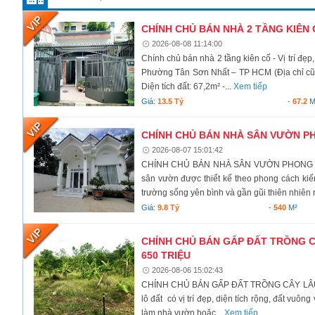
CHÍNH CHỦ BÁN NHÀ 2 TẦNG KIÊN CỐ
2026-08-08 11:14:00
Chính chủ bán nhà 2 tầng kiên cố - Vị trí đẹ
Phường Tân Sơn Nhất – TP HCM (Địa chỉ cũ 
Diện tích đất: 67,2m² -...
Xem tiếp
Giá:
13.5 Tỷ
-
67.2
M
CHÍNH CHỦ BÁN NHÀ SÂN VƯỜN PHO
2026-08-07 15:01:42
CHÍNH CHỦ BÁN NHÀ SÂN VƯỜN PHONG CÁC
sân vườn được thiết kế theo phong cách kiến
trường sống yên bình và gần gũi thiên nhiên 
Giá:
9.8 Tỷ
-
540
M²
CHÍNH CHỦ BÁN GẤP ĐẤT TRỒNG CÂ
650 TRIỆU
2026-08-06 15:02:43
CHÍNH CHỦ BÁN GẤP ĐẤT TRỒNG CÂY LÂU N
lô đất có vị trí đẹp, diện tích rộng, đất vuô
làm nhà vườn hoặc...
Xem tiếp