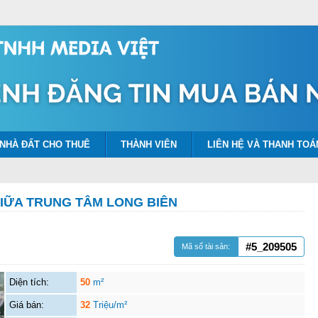
NHÀ ĐẤT CHO THUÊ
THÀNH VIÊN
LIÊN HỆ VÀ THANH TOÁ
GIỮA TRUNG TÂM LONG BIÊN
#5_209505
Mã số tài sản:
Diện tích:
50
m²
Giá bán:
32
Triệu/m²