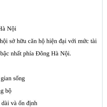
 Hà Nội
 hội sở hữu căn hộ hiện đại với mức tài
n bậc nhất phía Đông Hà Nội.
 gian sống
ng bộ
 dài và ổn định