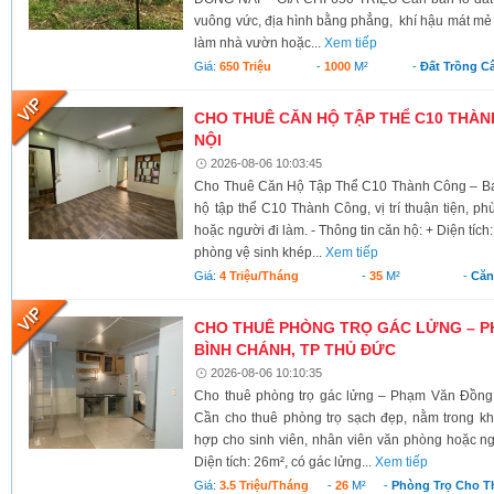
vuông vức, địa hình bằng phẳng, khí hậu mát mẻ 
làm nhà vườn hoặc...
Xem tiếp
Giá:
650 Triệu
-
1000
M²
-
Đất Trồng C
CHO THUÊ CĂN HỘ TẬP THỂ C10 THÀNH
NỘI
2026-08-06 10:03:45
Cho Thuê Căn Hộ Tập Thể C10 Thành Công – Ba 
hộ tập thể C10 Thành Công, vị trí thuận tiện, ph
hoặc người đi làm. - Thông tin căn hộ: + Diện tích
phòng vệ sinh khép...
Xem tiếp
Giá:
4 Triệu/tháng
-
35
M²
-
Căn
CHO THUÊ PHÒNG TRỌ GÁC LỬNG – P
BÌNH CHÁNH, TP THỦ ĐỨC
2026-08-06 10:10:35
Cho thuê phòng trọ gác lửng – Phạm Văn Đồng
Cần cho thuê phòng trọ sạch đẹp, nằm trong kh
hợp cho sinh viên, nhân viên văn phòng hoặc ngư
Diện tích: 26m², có gác lửng...
Xem tiếp
Giá:
3.5 Triệu/tháng
-
26
M²
-
Phòng Trọ Cho T