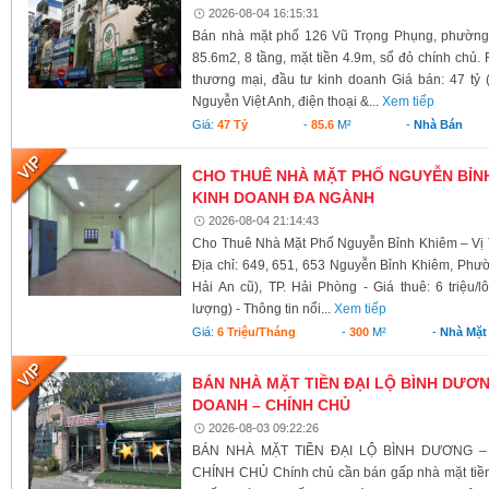
2026-08-04 16:15:31
Bán nhà mặt phố 126 Vũ Trọng Phụng, phường 
85.6m2, 8 tầng, mặt tiền 4.9m, sổ đỏ chính chủ.
thương mại, đầu tư kinh doanh Giá bán: 47 tỷ 
Nguyễn Việt Anh, điện thoại &...
Xem tiếp
Giá:
47 Tỷ
-
85.6
M²
-
Nhà Bán
CHO THUÊ NHÀ MẶT PHỐ NGUYỄN BỈNH 
KINH DOANH ĐA NGÀNH
2026-08-04 21:14:43
Cho Thuê Nhà Mặt Phố Nguyễn Bỉnh Khiêm – Vị 
Địa chỉ: 649, 651, 653 Nguyễn Bỉnh Khiêm, Phư
Hải An cũ), TP. Hải Phòng - Giá thuê: 6 triệu/l
lượng) - Thông tin nổi...
Xem tiếp
Giá:
6 Triệu/tháng
-
300
M²
-
Nhà Mặt
BÁN NHÀ MẶT TIỀN ĐẠI LỘ BÌNH DƯƠNG
DOANH – CHÍNH CHỦ
2026-08-03 09:22:26
BÁN NHÀ MẶT TIỀN ĐẠI LỘ BÌNH DƯƠNG –
CHÍNH CHỦ Chính chủ cần bán gấp nhà mặt tiền 