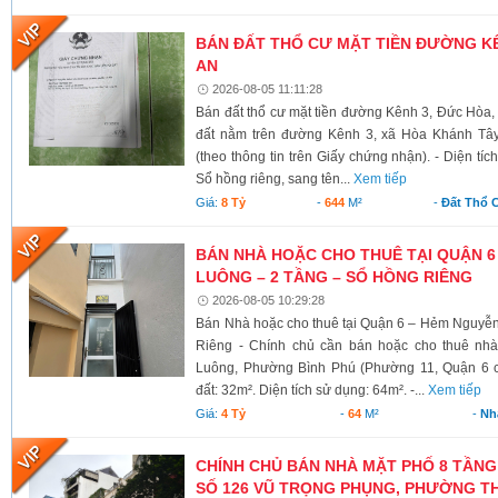
BÁN ĐẤT THỔ CƯ MẶT TIỀN ĐƯỜNG KÊ
AN
2026-08-05 11:11:28
Bán đất thổ cư mặt tiền đường Kênh 3, Đức Hòa,
đất nằm trên đường Kênh 3, xã Hòa Khánh Tây
(theo thông tin trên Giấy chứng nhận). - Diện tí
Sổ hồng riêng, sang tên...
Xem tiếp
Giá:
8 Tỷ
-
644
M²
-
Đất Thổ 
BÁN NHÀ HOẶC CHO THUÊ TẠI QUẬN 6
LUÔNG – 2 TẦNG – SỔ HỒNG RIÊNG
2026-08-05 10:29:28
Bán Nhà hoặc cho thuê tại Quận 6 – Hẻm Nguyễ
Riêng - Chính chủ cần bán hoặc cho thuê nh
Luông, Phường Bình Phú (Phường 11, Quận 6 cũ)
đất: 32m². Diện tích sử dụng: 64m². -...
Xem tiếp
Giá:
4 Tỷ
-
64
M²
-
Nh
CHÍNH CHỦ BÁN NHÀ MẶT PHỐ 8 TẦNG
SỐ 126 VŨ TRỌNG PHỤNG, PHƯỜNG TH