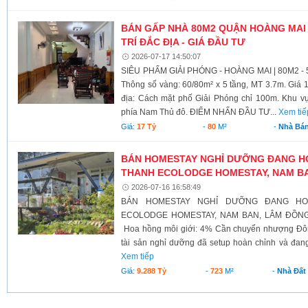
BÁN GẤP NHÀ 80M2 QUẬN HOÀNG MAI -
TRÍ ĐẮC ĐỊA - GIÁ ĐẦU TƯ
2026-07-17 14:50:07
SIÊU PHẨM GIẢI PHÓNG - HOÀNG MAI | 80M2 -
Thông số vàng: 60/80m² x 5 tầng, MT 3.7m. Giá 17
địa: Cách mặt phố Giải Phóng chỉ 100m. Khu vực 
phía Nam Thủ đô. ĐIỂM NHẤN ĐẦU TƯ...
Xem tiế
Giá:
17 Tỷ
-
80
M²
-
Nhà Bá
BÁN HOMESTAY NGHỈ DƯỠNG ĐANG H
THANH ECOLODGE HOMESTAY, NAM B
2026-07-16 16:58:49
BÁN HOMESTAY NGHỈ DƯỠNG ĐANG H
ECOLODGE HOMESTAY, NAM BAN, LÂM ĐỒNG G
Hoa hồng môi giới: 4% Cần chuyển nhượng Đô
tài sản nghỉ dưỡng đã setup hoàn chỉnh và đang
Xem tiếp
Giá:
9.288 Tỷ
-
723
M²
-
Nhà Đất