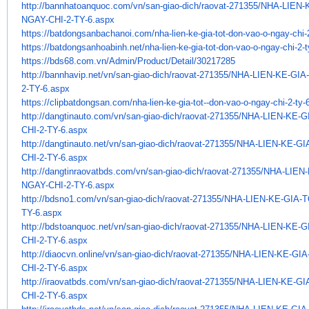
http://bannhatoanquoc.com/vn/
san-giao-dich/raovat-271355/
NHA-LIEN-
NGAY-CHI-2-TY-6.aspx
https://batdongsanbachanoi.
com/nha-lien-ke-gia-tot-don-
vao-o-ngay-chi-
https://batdongsanhoabinh.net/
nha-lien-ke-gia-tot-don-vao-o-
ngay-chi-2-
https://bds68.com.vn/Admin/
Product/Detail/30217285
http://bannhavip.net/vn/san-
giao-dich/raovat-271355/NHA-
LIEN-KE-GIA
2-TY-6.aspx
https://clipbatdongsan.com/
nha-lien-ke-gia-tot--don-vao-
o-ngay-chi-2-ty
http://dangtinauto.com/vn/san-
giao-dich/raovat-271355/NHA-
LIEN-KE-G
CHI-2-TY-6.aspx
http://dangtinauto.net/vn/san-
giao-dich/raovat-271355/NHA-
LIEN-KE-GI
CHI-2-TY-6.aspx
http://dangtinraovatbds.com/
vn/san-giao-dich/raovat-
271355/NHA-LIEN-
NGAY-CHI-2-TY-6.aspx
http://bdsno1.com/vn/san-giao-
dich/raovat-271355/NHA-LIEN-
KE-GIA-T
TY-6.aspx
http://bdstoanquoc.net/vn/san-
giao-dich/raovat-271355/NHA-
LIEN-KE-G
CHI-2-TY-6.aspx
http://diaocvn.online/vn/san-
giao-dich/raovat-271355/NHA-
LIEN-KE-GIA
CHI-2-TY-6.aspx
http://iraovatbds.com/vn/san-
giao-dich/raovat-271355/NHA-
LIEN-KE-GI
CHI-2-TY-6.aspx