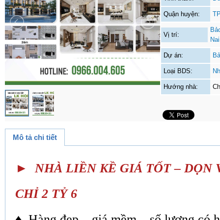
Quận huyện:
TP
Bảo
Vị trí:
Nai
Dự án:
Bả
Loại BDS:
Nh
Hướng nhà:
Ch
Mô tả chi tiết
► NHÀ LIỀN KỀ GIÁ TỐT – DỌN 
CHỈ 2 TỶ 6
♦ Hàng đẹp – giá mềm – số lượng có h