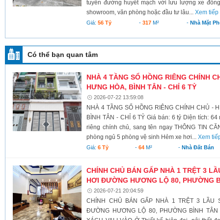
tuyến đường huyết mạch với lưu lượng xe đông
showroom, văn phòng hoặc đầu tư lâu...
Xem tiếp
Giá:
56 Tỷ
-
317
M²
-
Nhà Mặt Ph
Có thể bạn quan tâm
NHÀ 4 TẦNG SỔ HỒNG RIÊNG CHÍNH CHỦ
HƯNG HÒA, BÌNH TÂN - CHỈ 6 TỶ
2026-07-22 13:59:08
NHÀ 4 TẦNG SỔ HỒNG RIÊNG CHÍNH CHỦ - H
BÌNH TÂN - CHỈ 6 TỶ Giá bán: 6 tỷ Diện tích: 64
riêng chính chủ, sang tên ngay THÔNG TIN CĂN
phòng ngủ 5 phòng vệ sinh Hẻm xe hơi...
Xem tiế
Giá:
6 Tỷ
-
64
M²
-
Nhà Đất Bán
CHÍNH CHỦ BÁN GẤP NHÀ 1 TRỆT 3 L
HƠI ĐƯỜNG HƯƠNG LỘ 80, PHƯỜNG B
2026-07-21 20:04:59
CHÍNH CHỦ BÁN GẤP NHÀ 1 TRỆT 3 LẦU 
ĐƯỜNG HƯƠNG LỘ 80, PHƯỜNG BÌNH TÂN 