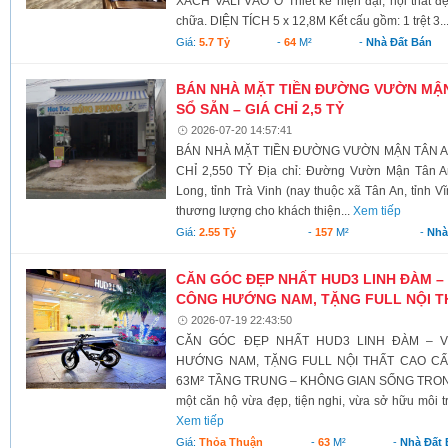
XÁCH VALI VÀO Ở Thiết kế hiện đại, nội thất đ
chữa. DIỆN TÍCH 5 x 12,8M Kết cấu gồm: 1 trệt 3..
Giá:
5.7 Tỷ
-
64
M²
-
Nhà Đất Bán
BÁN NHÀ MẶT TIỀN ĐƯỜNG VƯỜN MẬN T
SỔ SẴN – GIÁ CHỈ 2,5 TỶ
2026-07-20 14:57:41
BÁN NHÀ MẶT TIỀN ĐƯỜNG VƯỜN MẬN TÂN AN 
CHỈ 2,550 TỶ Địa chỉ: Đường Vườn Mận Tân A
Long, tỉnh Trà Vinh (nay thuộc xã Tân An, tỉnh V
thương lượng cho khách thiện...
Xem tiếp
Giá:
2.55 Tỷ
-
157
M²
-
Nhà
CĂN GÓC ĐẸP NHẤT HUD3 LINH ĐÀM – 
CÔNG HƯỚNG NAM, TẶNG FULL NỘI T
2026-07-19 22:43:50
CĂN GÓC ĐẸP NHẤT HUD3 LINH ĐÀM – V
HƯỚNG NAM, TẶNG FULL NỘI THẤT CAO C
63M² TẦNG TRUNG – KHÔNG GIAN SỐNG TRONG
một căn hộ vừa đẹp, tiện nghi, vừa sở hữu môi t
Xem tiếp
Giá:
Thỏa Thuận
-
63
M²
-
Nhà Đất