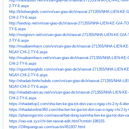
http://iraovatbds.net/vn/san-
giao-dich/raovat-271355/NHA-
LIEN-KE-GIA
2-TY-6.aspx
http://khohangbds.com/vn/san-
giao-dich/raovat-271355/NHA-
LIEN-KE-
CHI-2-TY-6.aspx
http://landvip.net/vn/san-
giao-dich/raovat-271355/NHA-
LIEN-KE-GIA-T
TY-6.aspx
http://moigioivn.net/vn/san-
giao-dich/raovat-271355/NHA-
LIEN-KE-GIA
2-TY-6.aspx
http://muabannhavn.com/vn/san-
giao-dich/raovat-271355/NHA-
LIEN-KE
NGAY-CHI-2-TY-6.aspx
http://muabannhavn.net/vn/san-
giao-dich/raovat-271355/NHA-
LIEN-KE-
CHI-2-TY-6.aspx
http://nguonhangbds.com/vn/
san-giao-dich/raovat-271355/
NHA-LIEN-KE
NGAY-CHI-2-TY-6.aspx
http://nhadatchinhchubds.com/
vn/san-giao-dich/raovat-
271355/NHA-LIE
NGAY-CHI-2-TY-6.aspx
http://nhadattoancau.net/vn/
san-giao-dich/raovat-271355/
NHA-LIEN-KE
CHI-2-TY-6.aspx
https://nhadattop1.com/nha-
lien-ke-gia-tot-don-vao-o-
ngay-chi-2-ty-6-die
https://nhadatonline360.com/
nha-lien-ke-gia-tot-don-vao-o-
ngay-chi-2-ty
https://phamngoctrio.com/
raovat/bat-dong-san/nha-lien-
ke-gia-tot-don-v
https://rao-vat.xyz/chi-tiet-
raovat-edit.html?cmtid=198155
https://24hquangcao.com/sua-
tin/451937.html