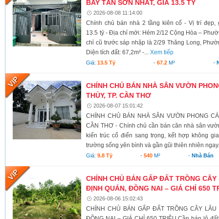
BAY TÂN SƠN NHẤT, GIÁ 13.5 TỶ
2026-08-08 11:14:00
Chính chủ bán nhà 2 tầng kiên cố - Vị trí đẹp
13.5 tỷ - Địa chỉ mới: Hẻm 2/12 Cộng Hòa – Ph
chỉ cũ trước sáp nhập là 2/29 Thăng Long, Phư
Diện tích đất: 67,2m² -...
Xem tiếp
Giá:
13.5 Tỷ
-
67.2
M²
-
CHÍNH CHỦ BÁN NHÀ SÂN VƯỜN PHONG
THỦY, TP. CẦN THƠ
2026-08-07 15:01:42
CHÍNH CHỦ BÁN NHÀ SÂN VƯỜN PHONG CÁCH
CẦN THƠ - Chính chủ cần bán căn nhà sân vườn
kiến trúc cổ điển sang trọng, kết hợp không g
trường sống yên bình và gần gũi thiên nhiên ngay.
Giá:
9.8 Tỷ
-
540
M²
-
Nhà Bán
CHÍNH CHỦ BÁN GẤP ĐẤT TRỒNG CÂY 
ĐỊNH QUÁN, ĐỒNG NAI – GIÁ CHỈ 650 T
2026-08-06 15:02:43
CHÍNH CHỦ BÁN GẤP ĐẤT TRỒNG CÂY LÂU N
ĐỒNG NAI – GIÁ CHỈ 650 TRIỆU Cần bán lô đất có 