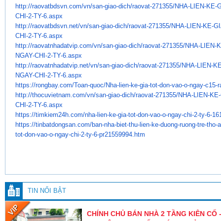
http://raovatbdsvn.com/vn/san-
giao-dich/raovat-271355/NHA-
LIEN-KE-
CHI-2-TY-6.aspx
http://raovatbdsvn.net/vn/san-
giao-dich/raovat-271355/NHA-
LIEN-KE-G
CHI-2-TY-6.aspx
http://raovatnhadatvip.com/vn/
san-giao-dich/raovat-271355/
NHA-LIEN-K
NGAY-CHI-2-TY-6.aspx
http://raovatnhadatvip.net/vn/
san-giao-dich/raovat-271355/
NHA-LIEN-K
NGAY-CHI-2-TY-6.aspx
https://rongbay.com/Toan-quoc/
Nha-lien-ke-gia-tot-don-vao-o-
ngay-c15-r
http://thocuvietnam.com/vn/
san-giao-dich/raovat-271355/
NHA-LIEN-KE
CHI-2-TY-6.aspx
https://timkiem24h.com/nha-
lien-ke-gia-tot-don-vao-o-
ngay-chi-2-ty-6-16
https://tinbatdongsan.com/ban-
nha-biet-thu-lien-ke-duong-
ruong-tre-tho-
tot-don-vao-o-
ngay-chi-2-ty-6-pr21559994.htm
TIN NỔI BẬT
CHÍNH CHỦ BÁN NHÀ 2 TẦNG KIÊN CỐ -