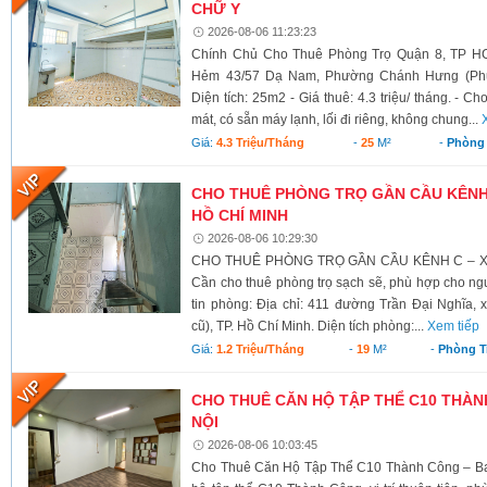
CHỮ Y
2026-08-06 11:23:23
Chính Chủ Cho Thuê Phòng Trọ Quận 8, TP HC
Hẻm 43/57 Dạ Nam, Phường Chánh Hưng (Phườ
Diện tích: 25m2 - Giá thuê: 4.3 triệu/ tháng. - C
mát, có sẵn máy lạnh, lối đi riêng, không chung...
Giá:
4.3 Triệu/tháng
-
25
M²
-
Phòng 
CHO THUÊ PHÒNG TRỌ GẦN CẦU KÊNH C
HỒ CHÍ MINH
2026-08-06 10:29:30
CHO THUÊ PHÒNG TRỌ GẦN CẦU KÊNH C – XÃ
Cần cho thuê phòng trọ sạch sẽ, phù hợp cho ngư
tin phòng: Địa chỉ: 411 đường Trần Đại Nghĩa,
cũ), TP. Hồ Chí Minh. Diện tích phòng:...
Xem tiếp
Giá:
1.2 Triệu/tháng
-
19
M²
-
Phòng T
CHO THUÊ CĂN HỘ TẬP THỂ C10 THÀNH
NỘI
2026-08-06 10:03:45
Cho Thuê Căn Hộ Tập Thể C10 Thành Công – Ba 