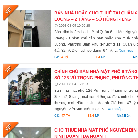
BÁN NHÀ HOẶC CHO THUÊ TẠI QUẬN 6
LUÔNG – 2 TẦNG – SỔ HỒNG RIÊNG
2026-08-05 10:29:28
Bán Nhà hoặc cho thuê tại Quận 6 – Hẻm Nguyễ
Riêng - Chính chủ cần bán hoặc cho thuê nh
Luông, Phường Bình Phú (Phường 11, Quận 6 cũ)
đất: 32m². Diện tích sử dụng: 64m². -...
Xem tiếp
Giá:
4 Tỷ
-
64
M²
-
Nh
CHÍNH CHỦ BÁN NHÀ MẶT PHỐ 8 TẦNG
SỐ 126 VŨ TRỌNG PHỤNG, PHƯỜNG TH
2026-08-04 16:15:31
Bán nhà mặt phố 126 Vũ Trọng Phụng, phường 
85.6m2, 8 tầng, mặt tiền 4.9m, sổ đỏ chính chủ.
thương mại, đầu tư kinh doanh Giá bán: 47 tỷ 
Nguyễn Việt Anh, điện thoại &...
Xem tiếp
Giá:
47 Tỷ
-
85.6
M²
-
Nhà Bán
CHO THUÊ NHÀ MẶT PHỐ NGUYỄN BỈNH 
KINH DOANH ĐA NGÀNH