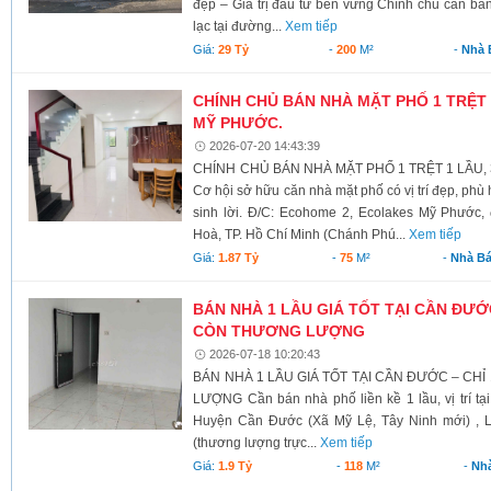
đẹp – Giá trị đầu tư bền vững Chính chủ cần bán
lạc tại đường...
Xem tiếp
Giá:
29 Tỷ
-
200
M²
-
Nhà 
CHÍNH CHỦ BÁN NHÀ MẶT PHỐ 1 TRỆT
MỸ PHƯỚC.
2026-07-20 14:43:39
CHÍNH CHỦ BÁN NHÀ MẶT PHỐ 1 TRỆT 1 LẦ
Cơ hội sở hữu căn nhà mặt phố có vị trí đẹp, phù
sinh lời. Đ/C: Ecohome 2, Ecolakes Mỹ Phướ
Hoà, TP. Hồ Chí Minh (Chánh Phú...
Xem tiếp
Giá:
1.87 Tỷ
-
75
M²
-
Nhà B
BÁN NHÀ 1 LẦU GIÁ TỐT TẠI CẦN ĐƯỚC 
CÒN THƯƠNG LƯỢNG
2026-07-18 10:20:43
BÁN NHÀ 1 LẦU GIÁ TỐT TẠI CẦN ĐƯỚC – CHỈ
LƯỢNG Cần bán nhà phố liền kề 1 lầu, vị trí tạ
Huyện Cần Đước (Xã Mỹ Lệ, Tây Ninh mới) , Lo
(thương lượng trực...
Xem tiếp
Giá:
1.9 Tỷ
-
118
M²
-
Nh