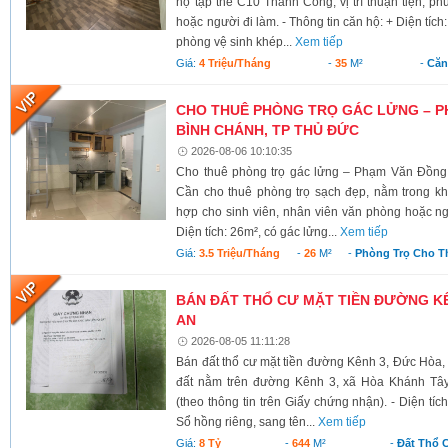
hộ tập thể C10 Thành Công, vị trí thuận tiện, ph
hoặc người đi làm. - Thông tin căn hộ: + Diện tích
phòng vệ sinh khép...
Xem tiếp
Giá:
4 Triệu/tháng
-
35
M²
-
Căn
CHO THUÊ PHÒNG TRỌ GÁC LỬNG – P
BÌNH CHÁNH, TP THỦ ĐỨC
2026-08-06 10:10:35
Cho thuê phòng trọ gác lửng – Phạm Văn Đồng
Cần cho thuê phòng trọ sạch đẹp, nằm trong kh
hợp cho sinh viên, nhân viên văn phòng hoặc ngư
Diện tích: 26m², có gác lửng...
Xem tiếp
Giá:
3.5 Triệu/tháng
-
26
M²
-
Phòng Trọ Cho T
BÁN ĐẤT THỔ CƯ MẶT TIỀN ĐƯỜNG KÊ
AN
2026-08-05 11:11:28
Bán đất thổ cư mặt tiền đường Kênh 3, Đức Hòa,
đất nằm trên đường Kênh 3, xã Hòa Khánh Tây
(theo thông tin trên Giấy chứng nhận). - Diện tí
Sổ hồng riêng, sang tên...
Xem tiếp
Giá:
8 Tỷ
-
644
M²
-
Đất Thổ 