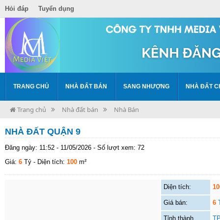
Hỏi đáp
Tuyển dụng
TRANG CHỦ
NHÀ ĐẤT BÁN
SANG NHƯỢNG
NHÀ ĐẤT C
Trang chủ
Nhà đất bán
Nhà Bán
NHÀ ĐẤT QUẬN 9
Đăng ngày: 11:52 - 11/05/2026 - Số lượt xem: 72
Giá:
6
Tỷ
- Diện tích:
100
m²
Diện tích:
10
Giá bán:
6
Tỉnh thành
TP