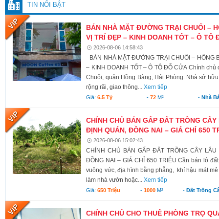
TIN NỔI BẬT
BÁN NHÀ MẶT ĐƯỜNG TRẠI CHUỐI – 
VỊ TRÍ ĐẸP – KINH DOANH TỐT – Ô TÔ
2026-08-06 14:58:43
BÁN NHÀ MẶT ĐƯỜNG TRẠI CHUỐI – HỒNG BÀ
– KINH DOANH TỐT – Ô TÔ ĐỖ CỬA Chính chủ c
Chuối, quận Hồng Bàng, Hải Phòng. Nhà sở hữu v
rộng rãi, giao thông...
Xem tiếp
Giá:
6.5 Tỷ
-
72
M²
-
Nhà B
CHÍNH CHỦ BÁN GẤP ĐẤT TRỒNG CÂY 
ĐỊNH QUÁN, ĐỒNG NAI – GIÁ CHỈ 650 T
2026-08-06 15:02:43
CHÍNH CHỦ BÁN GẤP ĐẤT TRỒNG CÂY LÂU N
ĐỒNG NAI – GIÁ CHỈ 650 TRIỆU Cần bán lô đất có 
vuông vức, địa hình bằng phẳng, khí hậu mát mẻ 
làm nhà vườn hoặc...
Xem tiếp
Giá:
650 Triệu
-
1000
M²
-
Đất Trồng C
CHÍNH CHỦ CHO THUÊ PHÒNG TRỌ QUẬ