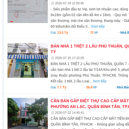
2026-07-29 11:09:45
- Siêu phẩm đầu tư Vip, sinh lợi nhuận cao, dòng t
8x18m (gồm 02 căn liền kề 4m x 18m). - Quy mô: T
sân thượng, mái che sân thượng, thang máy. - Giá 1
60 triệu/năm (tối thiểu 5...
Xem tiếp
Giá:
13.5 Tỷ
-
72
M²
-
Nhà 
BÁN NHÀ 1 TRỆT 2 LẦU PHÚ THUẬN, QUẬ
TỶ
2026-07-25 17:32:05
BÁN NHÀ 1 TRỆT 2 LẦU PHÚ THUẬN, QUẬN 7 – 5
cần bán nhà 1 trệt 2 lầu tại 7/14A Khu phố 5, p
(nay thuộc phường Phú Thuận, TP.HCM). Thông tin
Kết cấu: 1 trệt, 2 lầu Loại...
Xem tiếp
Giá:
7.7 Tỷ
-
55.8
M²
-
Nhà Bá
CẦN BÁN GẤP BIỆT THỰ CAO CẤP MẶT
PHƯỜNG AN LẠC, QUẬN BÌNH TÂN, TP
2026-07-22 14:45:41
CẦN BÁN GẤP BIỆT THỰ CAO CẤP MẶT TIỀN 
QUẬN BÌNH TÂN, TP.HCM - Không gian sống đẳng c