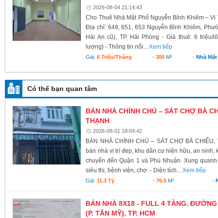
2026-08-04 21:14:43
Cho Thuê Nhà Mặt Phố Nguyễn Bỉnh Khiêm – Vị 
Địa chỉ: 649, 651, 653 Nguyễn Bỉnh Khiêm, Phư
Hải An cũ), TP. Hải Phòng - Giá thuê: 6 triệu/l
lượng) - Thông tin nổi...
Xem tiếp
Giá:
6 Triệu/tháng
-
300
M²
-
Nhà Mặt
Có thể bạn quan tâm
BÁN NHÀ CHÍNH CHỦ – SÁT CHỢ BÀ C
THẠNH
2026-08-01 18:04:42
BÁN NHÀ CHÍNH CHỦ – SÁT CHỢ BÀ CHIỂU,
bán nhà vị trí đẹp, khu dân cư hiện hữu, an ninh,
chuyển đến Quận 1 và Phú Nhuận. Xung quanh đ
siêu thị, bệnh viện, chợ. - Diện tích...
Xem tiếp
Giá:
11.3 Tỷ
-
76.5
M²
-
BÁN NHÀ 8X18 - FULL 4 TẦNG. ĐƯỜNG 
(P. TÂN MỸ), TP. HCM