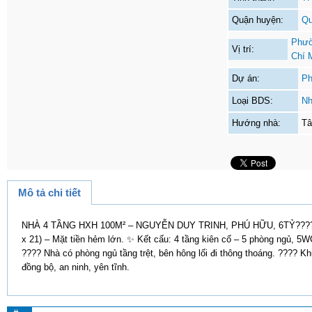
Quận huyện:
Qu
Phườ
Vị trí:
Chí 
Dự án:
Ph
Loại BDS:
Nh
Hướng nhà:
Tâ
Mô tả chi tiết
NHÀ 4 TẦNG HXH 100M² – NGUYỄN DUY TRINH, PHÚ HỮU, 6TỶ???? ??
x 21) – Mặt tiền hẻm lớn. ✨ Kết cấu: 4 tầng kiên cố – 5 phòng ngủ, 5
???? Nhà có phòng ngủ tầng trệt, bên hông lối đi thông thoáng. ???? K
đồng bộ, an ninh, yên tĩnh.