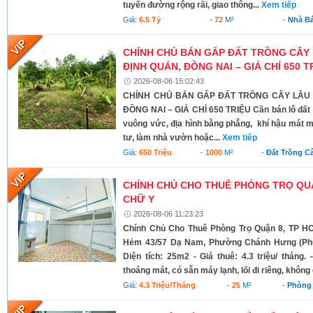
tuyến đường rộng rãi, giao thông...
Xem tiếp
Giá:
6.5 Tỷ
-
72
M²
-
Nhà B
CHÍNH CHỦ BÁN GẤP ĐẤT TRỒNG CÂY 
ĐỊNH QUÁN, ĐỒNG NAI – GIÁ CHỈ 650 T
2026-08-06 15:02:43
CHÍNH CHỦ BÁN GẤP ĐẤT TRỒNG CÂY LÂU N
ĐỒNG NAI – GIÁ CHỈ 650 TRIỆU Cần bán lô đất có 
vuông vức, địa hình bằng phẳng, khí hậu mát m
tư, làm nhà vườn hoặc...
Xem tiếp
Giá:
650 Triệu
-
1000
M²
-
Đất Trồng C
CHÍNH CHỦ CHO THUÊ PHÒNG TRỌ QUẬ
CHỮ Y
2026-08-06 11:23:23
Chính Chủ Cho Thuê Phòng Trọ Quận 8, TP HC
Hẻm 43/57 Dạ Nam, Phường Chánh Hưng (Phườ
Diện tích: 25m2 - Giá thuê: 4.3 triệu/ tháng.
thoáng mát, có sẵn máy lạnh, lối đi riêng, không
Giá:
4.3 Triệu/tháng
-
25
M²
-
Phòng 