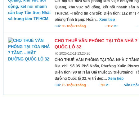
Cơ hội sở hữu văn phòng làm việc chuyên ng
Quang, khu vực sôi động, kết nối nhanh sân 
TP.HCM. -Thông tin chi tiết: Diện tích: 112 m² ( 4
phòng Tình trạng: Hoàn...
Xem tiếp
Giá:
95 Triệu/tháng
-
112
M²
-
CHO THUÊ VĂN PHÒNG TẠI TÒA NHÀ 
QUỐC LỘ 32
2025-12-11 13:20:26
CHO THUÊ VĂN PHÒNG TẠI TÒA NHÀ 7 TẦN
Địa chỉ: Số 95 Phố Nhổn, Phường Xuân Phươ
Diện tích: 90 m²/sàn Giá thuê: 15 triệu/tháng 
đường Quốc lộ 32, vị trí đẹp,...
Xem tiếp
Giá:
15 Triệu/tháng
-
90
M²
-
Văn Phò