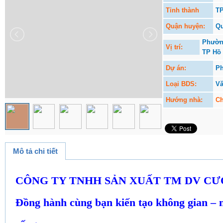
Tỉnh thành
TP
Quận huyện:
Qu
Phường
Vị trí:
TP Hồ 
Dự án:
Ph
Loại BDS:
V
Hướng nhà:
Ch
Mô tả chi tiết
CÔNG TY TNHH SẢN XUẤT TM DV C
Đồng hành cùng bạn kiến tạo không gian – n