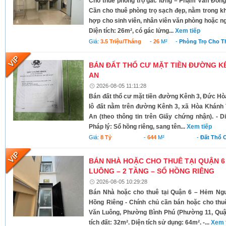
Cho thuê phòng trọ gác lửng – Phạm Văn Đồng
Cần cho thuê phòng trọ sạch đẹp, nằm trong kh
hợp cho sinh viên, nhân viên văn phòng hoặc ngư
Diện tích: 26m², có gác lửng...
Xem tiếp
Giá:
3.5 Triệu/tháng
-
26
M²
-
Phòng Trọ Cho T
BÁN ĐẤT THỔ CƯ MẶT TIỀN ĐƯỜNG KÊ
AN
2026-08-05 11:11:28
Bán đất thổ cư mặt tiền đường Kênh 3, Đức Hò
lô đất nằm trên đường Kênh 3, xã Hòa Khánh 
An (theo thông tin trên Giấy chứng nhận). - D
Pháp lý: Sổ hồng riêng, sang tên...
Xem tiếp
Giá:
8 Tỷ
-
644
M²
-
Đất Thổ 
BÁN NHÀ HOẶC CHO THUÊ TẠI QUẬN 6
LUÔNG – 2 TẦNG – SỔ HỒNG RIÊNG
2026-08-05 10:29:28
Bán Nhà hoặc cho thuê tại Quận 6 – Hẻm Ng
Hồng Riêng - Chính chủ cần bán hoặc cho thu
Văn Luông, Phường Bình Phú (Phường 11, Quận 
tích đất: 32m². Diện tích sử dụng: 64m². -...
Xem 