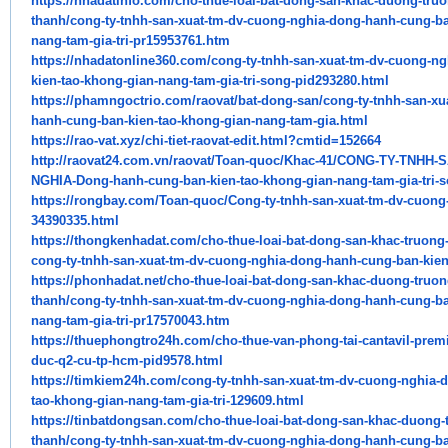
https://nhadatinfo.com/cho-
thue-loai-bat-dong-san-khac-
duong-truo
thanh/cong-ty-tnhh-san-xuat-
tm-dv-cuong-nghia-dong-hanh-
cung-ba
nang-tam-gia-tri-pr15953761.
htm
https://nhadatonline360.com/
cong-ty-tnhh-san-xuat-tm-dv-
cuong-ng
kien-tao-khong-gian-nang-
tam-gia-tri-song-pid293280.
html
https://phamngoctrio.com/
raovat/bat-dong-san/cong-ty-
tnhh-san-xu
hanh-cung-ban-kien-
tao-khong-gian-nang-tam-gia.
html
https://rao-vat.xyz/chi-tiet-
raovat-edit.html?cmtid=152664
http://raovat24.com.vn/raovat/
Toan-quoc/Khac-41/CONG-TY-
TNHH-S
NGHIA-Dong-hanh-cung-ban-kien-
tao-khong-gian-nang-tam-gia-
tri-
https://rongbay.com/Toan-quoc/
Cong-ty-tnhh-san-xuat-tm-dv-
cuong-
34390335.html
https://thongkenhadat.com/cho-
thue-loai-bat-dong-san-khac-
truong
cong-ty-tnhh-san-xuat-tm-dv-
cuong-nghia-dong-hanh-cung-
ban-kien
https://phonhadat.net/cho-
thue-loai-bat-dong-san-khac-
duong-truon
thanh/cong-ty-tnhh-san-xuat-
tm-dv-cuong-nghia-dong-hanh-
cung-ba
nang-tam-gia-tri-pr17570043.
htm
https://thuephongtro24h.com/
cho-thue-van-phong-tai-
cantavil-premi
duc-q2-cu-tp-hcm-
pid9578.html
https://timkiem24h.com/cong-
ty-tnhh-san-xuat-tm-dv-cuong-
nghia-
tao-khong-gian-nang-tam-gia-
tri-129609.html
https://tinbatdongsan.com/cho-
thue-loai-bat-dong-san-khac-
duong-
thanh/cong-ty-tnhh-san-xuat-
tm-dv-cuong-nghia-dong-hanh-
cung-ba