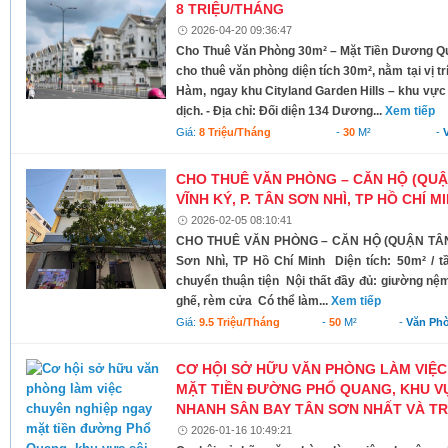
8 TRIỆU/THÁNG
2026-04-20 09:36:47
Cho Thuê Văn Phòng 30m² – Mặt Tiền Dương Qu
cho thuê văn phòng diện tích 30m², nằm tại vị
Hàm, ngay khu Cityland Garden Hills – khu vực s
dịch. - Địa chỉ: Đối diện 134 Dương...
Xem tiếp
Giá:
8 Triệu/tháng
-
30
M²
-
CHO THUÊ VĂN PHÒNG – CĂN HỘ (QU
VĨNH KÝ, P. TÂN SƠN NHÌ, TP HỒ CHÍ M
2026-02-05 08:10:41
CHO THUÊ VĂN PHÒNG – CĂN HỘ (QUẬN TÂN P
Sơn Nhì, TP Hồ Chí Minh Diện tích: 50m² / 
chuyển thuận tiện Nội thất đầy đủ: giường nệm,
ghế, rèm cửa Có thể làm...
Xem tiếp
Giá:
9.5 Triệu/tháng
-
50
M²
-
Văn Ph
CƠ HỘI SỞ HỮU VĂN PHÒNG LÀM VIỆ
MẶT TIỀN ĐƯỜNG PHỔ QUANG, KHU VỰ
NHANH SÂN BAY TÂN SƠN NHẤT VÀ TR
2026-01-16 10:49:21