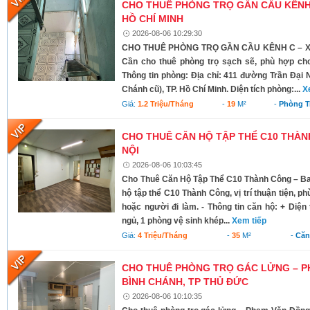
CHO THUÊ PHÒNG TRỌ GẦN CẦU KÊNH C
HỒ CHÍ MINH
2026-08-06 10:29:30
CHO THUÊ PHÒNG TRỌ GẦN CẦU KÊNH C – XÃ
Cần cho thuê phòng trọ sạch sẽ, phù hợp cho
Thông tin phòng: Địa chỉ: 411 đường Trần Đại 
Chánh cũ), TP. Hồ Chí Minh. Diện tích phòng:...
X
Giá:
1.2 Triệu/tháng
-
19
M²
-
Phòng T
CHO THUÊ CĂN HỘ TẬP THỂ C10 THÀNH
NỘI
2026-08-06 10:03:45
Cho Thuê Căn Hộ Tập Thể C10 Thành Công – Ba 
hộ tập thể C10 Thành Công, vị trí thuận tiện, ph
hoặc người đi làm. - Thông tin căn hộ: + Diện 
ngủ, 1 phòng vệ sinh khép...
Xem tiếp
Giá:
4 Triệu/tháng
-
35
M²
-
Căn
CHO THUÊ PHÒNG TRỌ GÁC LỬNG – P
BÌNH CHÁNH, TP THỦ ĐỨC
2026-08-06 10:10:35