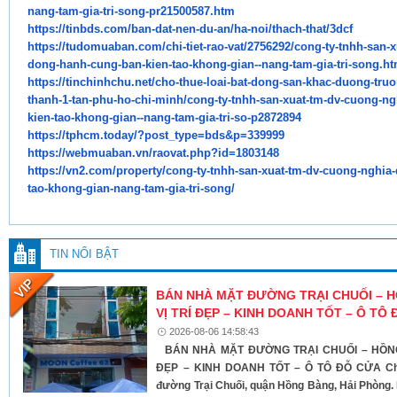
nang-tam-gia-tri-song-
pr21500587.htm
https://tinbds.com/ban-dat-
nen-du-an/ha-noi/thach-that/
3dcf
https://tudomuaban.com/chi-
tiet-rao-vat/2756292/cong-ty-
tnhh-san-x
dong-hanh-cung-ban-kien-
tao-khong-gian--nang-tam-gia-
tri-song.ht
https://tinchinhchu.net/cho-
thue-loai-bat-dong-san-khac-
duong-truo
thanh-1-tan-phu-ho-
chi-minh/cong-ty-tnhh-san-
xuat-tm-dv-cuong-n
kien-tao-khong-
gian--nang-tam-gia-tri-so-
p2872894
https://tphcm.today/?post_
type=bds&p=339999
https://webmuaban.vn/raovat.
php?id=1803148
https://vn2.com/property/cong-
ty-tnhh-san-xuat-tm-dv-cuong-
nghia-
tao-khong-gian-nang-tam-gia-
tri-song/
TIN NỔI BẬT
BÁN NHÀ MẶT ĐƯỜNG TRẠI CHUỐI – 
VỊ TRÍ ĐẸP – KINH DOANH TỐT – Ô TÔ
2026-08-06 14:58:43
BÁN NHÀ MẶT ĐƯỜNG TRẠI CHUỐI – HỒNG
ĐẸP – KINH DOANH TỐT – Ô TÔ ĐỖ CỬA Chí
đường Trại Chuối, quận Hồng Bàng, Hải Phòng. 