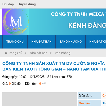
Hỏi đáp
Tuyển dụng
TRANG CHỦ
NHÀ ĐẤT BÁN
SANG NHƯỢNG
NHÀ ĐẤT C
Trang chủ
Nhà đất bán
Văn Phòng
CÔNG TY TNHH SẢN XUẤT TM DV CƯỜNG NGHĨA
BẠN KIẾN TẠO KHÔNG GIAN – NÂNG TẦM GIÁ TR
Đăng ngày: 19:02 - 12/12/2025 - Số lượt xem: 670
Giá:
0
Giá tiền
- Diện tích:
0
m²
Diện tích:
Ch
Giá bán:
Th