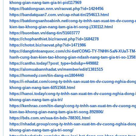
khong-gian-nang-tam-gia-
tri-pid117969
https://batdongsan.nnn.vn/
raovat.php?id=1424456
https://bandatquan7.com.vn/
cap-nhat-tin/254613.html
https://batdongsanhoabinh.net/
cong-ty-tnhh-san-xuat-tm-dv-
cuong-
kien-tao-khong-gian-nang-
tam-gia-tri-song-j330112.html
https://buonban.vn/dang-tin/
51603777
https://chophanthiet.biz/
raovat.php?id=1684278
https://chotot.biz/raovat.php?
id=1471986
https://dangtintoanquoc.com/
chi-tiet/CONG-TY-TNHH-SaN-
XUaT-TM
hanh-cung-ban-kien-tao-khong-
gian-ndash-nang-tam-gia-tri-
so-1358
https://cantho.today/?post_
type=bds&p=449882
https://alomuabannhadat.vn/
member/edit/1381515
https://homedy.com/tin-dang-
es1804440
https://i-nhadat.com/cong-ty-
tnhh-san-xuat-tm-dv-cuong-
nghia-dong
khong-gian-nang-tam-
6051568.html
https://hanoi.today/cong-ty-
tnhh-san-xuat-tm-dv-cuong-
nghia-dong-
khong-gian-nang-tam-gia-
tri/
https://kenhrao.com/tin-dang/
cong-ty-tnhh-san-xuat-tm-dv-
cuong-ng
kien-tao-khong-gian-nang-
tam-gia-tri-song.892806/
https://bds.com.vn/sua-tin-
bds-788301.html
https://nhadat.group/cong-ty-
tnhh-san-xuat-tm-dv-cuong-
nghia-don
khong-gian-nang-tam-gia-
tri-song/