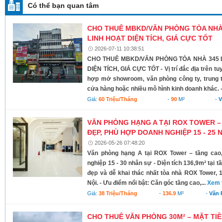
Có thể bạn quan tâm
CHO THUÊ MBKD/VĂN PHÒNG TÒA NHÀ 
LINH HOẠT DIỆN TÍCH, GIÁ CỰC TỐT
2026-07-11 10:38:51
CHO THUÊ MBKD/VĂN PHÒNG TÒA NHÀ 345 L
DIỆN TÍCH, GIÁ CỰC TỐT - Vị trí đắc địa trên 
hợp mở showroom, văn phòng công ty, trung 
cửa hàng hoặc nhiều mô hình kinh doanh khác. - 
Giá:
60 Triệu/tháng
-
90
M²
-
V
VĂN PHÒNG HẠNG A TẠI ROX TOWER –
ĐẸP, PHÙ HỢP DOANH NGHIỆP 15 - 25
2026-05-26 07:48:20
Văn phòng hạng A tại ROX Tower – tầng cao
nghiệp 15 - 30 nhân sự - Diện tích 136,9m² tại 
đẹp và dễ khai thác nhất tòa nhà ROX Tower, 
Nội. - Ưu điểm nổi bật: Căn góc tầng cao,...
Xem 
Giá:
38 Triệu/tháng
-
136.9
M²
-
Văn 
CHO THUÊ VĂN PHÒNG 30M² – MẶT T