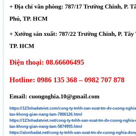
+ Địa chỉ văn phòng: 787/17 Trường Chinh, P. T
Phú, TP. HCM
+ Xưởng sản xuất: 787/22 Trường Chinh, P. Tây
TP. HCM
Điện thoại: 08.66606495
Hotline: 0986 135 368 – 0982 707 878
Email: cuongnghia.10@gmail.com
https://123nhadatviet.com/
cong-ty-tnhh-san-xuat-tm-dv-
cuong-nghia
tao-khong-gian-nang-
tam-7806126.html
https://123nhadatviet.net/
cong-ty-tnhh-san-xuat-tm-dv-
cuong-nghia-
tao-khong-gian-nang-
tam-5874955.html
https://alonhadat.net/cong-ty-
tnhh-san-xuat-tm-dv-cuong-
nghia-don