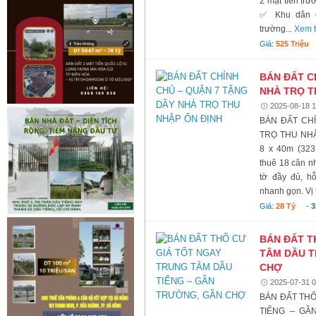
2 mặt tiền trư
✅ Khu dân c
trường...
Xem t
Giá:
525 Triệu
BÁN ĐẤT C
NHÀ TRỌ T
2025-08-18 1
BÁN ĐẤT CH
TRỌ THU NHẬP
8 x 40m (323,
thuê 18 căn nh
tờ đầy đủ, h
nhanh gọn. Vị tr
Giá:
28 Tỷ
-
3
BÁN ĐẤT T
TÂM DẦU T
CHỢ
2025-07-31 0
BÁN ĐẤT THỔ
TIẾNG – GẦN