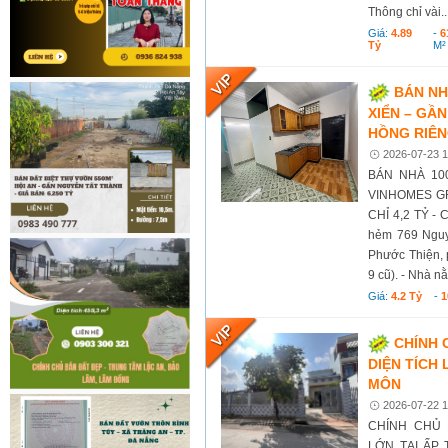
Thông chỉ vài..
Giá:
4.89
-
6
Tỷ
M²
BÁN NH
XIỂN – GẦ
HỒNG RIÊNG
2026-07-23 1
BÁN NHÀ 10
VINHOMES GR
CHỈ 4,2 TỶ - C
hẻm 769 Nguy
Phước Thiện, 
9 cũ). - Nhà n
Giá:
4.2 Tỷ
-
1
CHÍNH 
DIỆN TÍCH 
MÔN
2026-07-22 1
CHÍNH CHỦ 
LỚN TẠI ẤP 