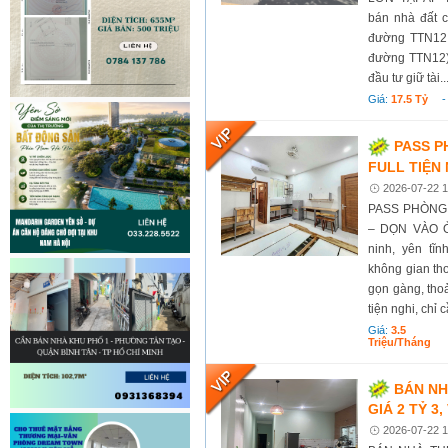
bán nhà đất c
đường TTN12,
đường TTN12).
đầu tư giữ tài..
Giá:
17.5 Tỷ
PASS PH
FULL TIỆN
2026-07-22 1
PASS PHÒNG G
– DỌN VÀO Ở
ninh, yên tĩ
không gian th
gọn gàng, tho
tiện nghi, chỉ c
Giá:
3.5
Triệu/tháng
BÁN NH
GIÁ 2 TỶ 3
2026-07-22 1