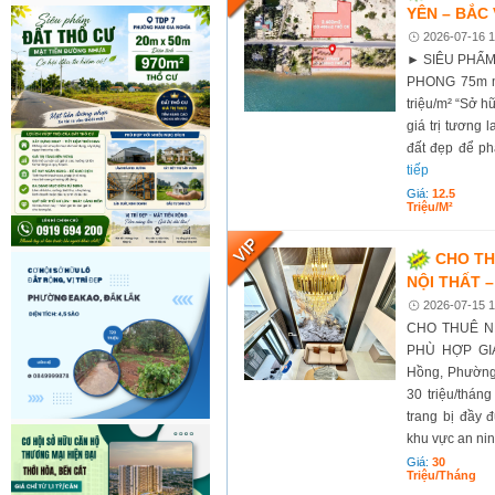
YÊN – BẮC
2026-07-16 1
► SIÊU PHẨM
PHONG 75m mặt
triệu/m² “Sở 
giá trị tương 
đất đẹp để ph
tiếp
Giá:
12.5
Triệu/m²
CHO TH
NỘI THẤT –
2026-07-15 1
CHO THUÊ N
PHÙ HỢP GIA 
Hồng, Phường 
30 triệu/thán
trang bị đầy 
khu vực an ninh,
Giá:
30
Triệu/tháng