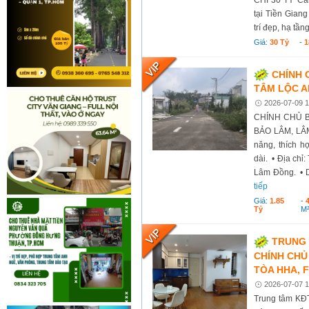
tại Tiền Giang
trí đẹp, hạ tần
Giá:
30 Tỷ
-
1
CHÍNH 
TÂM LỘC A
2026-07-09 1
CHÍNH CHỦ B
BẢO LÂM, LÂM 
năng, thích h
dài. • Địa chỉ
Lâm Đồng. • Di
tiếp
Giá:
1.85
-
Tỷ
M
TRUNG 
CHÍNH CHỦ
TÒA HHA, F
2026-07-07 1
Trung tâm KĐ