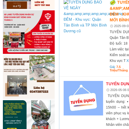
TUYỂ
&AMP;AM
ĐÊM - KH
MỚI BÌN
2025-09-0
TUYỂN DỤN
Quận Tân B
Độ tuổi: 18
Làm việc tạ
Kiểm soát x
Khu vực T
X
Giá:
7.5
Triệu/tháng
TUYỂN DỤN
2026-05-06 0
TUYỂN DỤNG
tuyển dụng: 
15h00 – hết 
viên phục vụ 
khách + Lương
Nhân viên chă