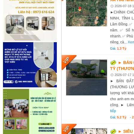
2026-07-18 1
►CHÍNH CHỦ
NINH, TỈNH L
Lâm Đồng. ✅ D
năm. ✅ Sổ hồ
nhanh. ✅ Phù h
riêng, cà...
Xem
Giá:
1.3 Tỷ
► BÁN Đ
TỶ (THƯƠ
2026-07-17 1
► BÁN ĐẤT 
(THƯƠNG LƯỢ
lượng với khá
cho anh em môi
công. ► Liên 
tiếp
Giá:
5.2 Tỷ
-
2
► SIÊU