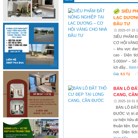
SIÊU P
LẠC DƯƠNG
ĐẦU TƯ
2025-07-15 1
SIÊU PHẨM Đ
CƠ HỘI VÀNG 
– khu vực đan
cao - Diện tíc
5.000m² – Sổ 
ích đầy...
Xem 
Giá:
8.5 Tỷ
-
BÁN LÔ ĐẤ
CANG, CẦ
2025-10-31 0
BÁN LÔ ĐẤT
ĐƯỚC Vị trí đ
cư hiện hữu đô
thuận tiện. Đư
nơi. Diện tích