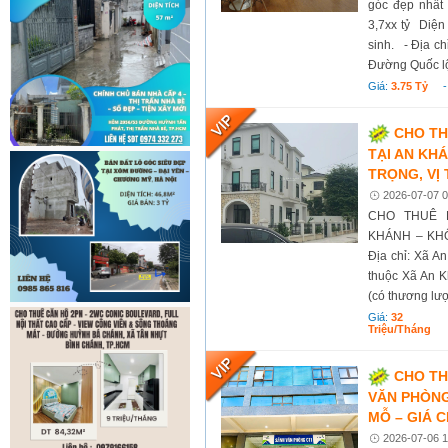
góc đẹp nhất t
3,7xx tỷ Diện 
sinh. - Địa c
Đường Quốc lộ
Giá:
3.75 Tỷ
CHO TH
TẠI AN KH
TRỌNG, VỊ 
2026-07-07 0
CHO THUÊ 
KHÁNH – KHÔ
Địa chỉ: Xã A
thuộc Xã An Kh
(có thương lư
Giá:
32
Triệu/tháng
CHO TH
VĂN PHÒN
MỖ – GIÁ C
2026-07-06 1