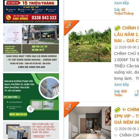
Xem tiếp
Giá:
20
Triệu/tháng
CHÍNH 
LÂU NĂM 1
NAI – GIÁ 
2026-08-06 1
CHÍNH CHỦ 
1.000M² TẠI 
TRIỆU Cần bán 
vuông vức, đị
trong lành. T
Xem tiếp
Giá:
650
-
1
Triệu
M²
✨ CHÍN
2PN VIP –
GIÁ MỀM 08
2026-08-06 1
✨ CHÍNH CH