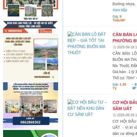
Đường nhựa, h
Xem tiếp
Giá:
9
Triệu/m²
CẦN BÁN LÔ
PHƯỜNG B
2025-09-18 1
CẦN BÁN LÔ
BUÔN MA THUỘT
Ma Thuột, Đắk
Giá bán: 1 tỷ 
Thổ cư: 70m² •
Giá:
1.39
-
3
Tỷ
M²
CƠ HỘI ĐẦ
SẦM UẤT
2025-08-28 1
CƠ HỘI ĐẦU
UẤT - Vị trí v
dân cư đông đ