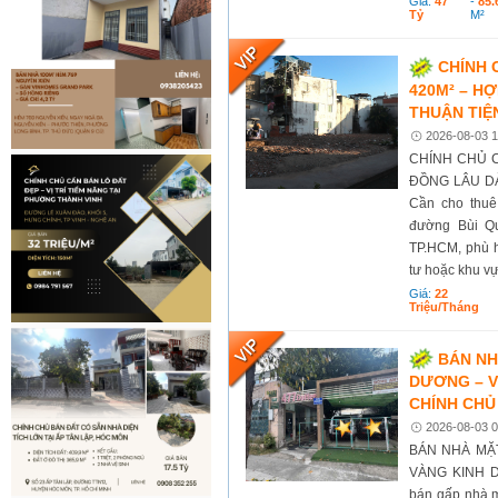
Giá:
47
-
85.
Tỷ
M²
CHÍNH 
420M² – HỢ
THUẬN TIỆ
2026-08-03 1
CHÍNH CHỦ 
ĐỒNG LÂU DÀI
Cần cho thuê 
đường Bùi Q
TP.HCM, phù h
tư hoặc khu vự
Giá:
22
Triệu/tháng
BÁN NH
DƯƠNG – V
CHÍNH CHỦ
2026-08-03 0
BÁN NHÀ MẶT
VÀNG KINH D
bán gấp nhà mặ