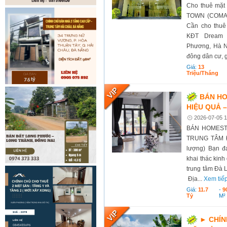
Cho thuê mặt
TOWN (COMA6) T
Cần cho thuê
KĐT Dream 
Phương, Hà Nộ
đông dân cư, g
Giá:
13
Triệu/tháng
BÁN HO
HIỆU QUẢ 
2026-07-05 1
BÁN HOMEST
TRUNG TÂM Đ
lượng) Bạn đ
khai thác kinh
trung tâm Đà L
Địa...
Xem tiế
Giá:
11.7
-
9
Tỷ
M²
► CHÍN