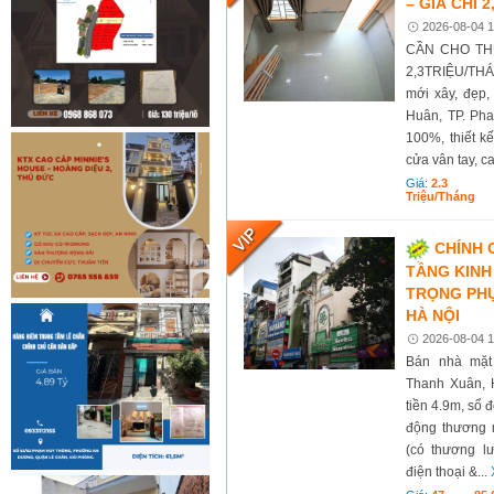
– GIÁ CHỈ 
2026-08-04 1
CẦN CHO TH
2,3TRIỆU/THÁN
mới xây, đẹp,
Huân, TP. Pha
100%, thiết k
cửa vân tay, c
Giá:
2.3
Triệu/tháng
CHÍNH 
TẦNG KINH
TRỌNG PH
HÀ NỘI
2026-08-04 1
Bán nhà mặt
Thanh Xuân, H
tiền 4.9m, sổ 
động thương m
(có thương l
điện thoại &...