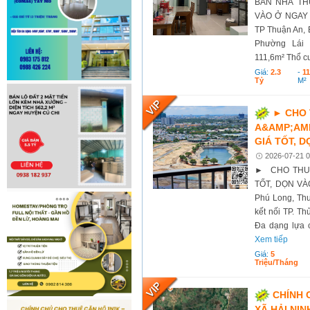
BÁN NHÀ THU
VÀO Ở NGAY Vị
TP Thuận An, 
Phường Lái 
111,6m² Thổ 
Giá:
2.3
-
11
Tỷ
M²
► CHO 
A&AMP;AMP
GIÁ TỐT, 
2026-07-21 0
► CHO THUÊ
TỐT, DỌN VÀO
Phú Long, Thu
kết nối TP. T
Đa dạng lựa 
Xem tiếp
Giá:
5
Triệu/tháng
CHÍNH 
XÃ HẢI NIN