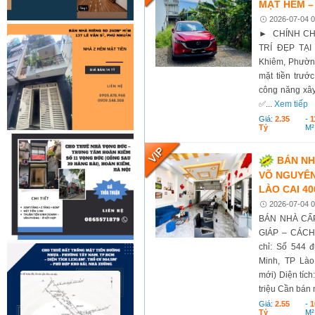
MẶT HẺM – 
2026-07-04 0
► CHÍNH CHỦ
TRÍ ĐẸP TẠ
Khiêm, Phường
mặt tiền trước
công năng xây
✅...
Xem tiếp
Giá:
2.35
-
1
Tỷ
M²
BÁN NH
VÕ NGUYÊN
LÀO CAI 40
2026-07-04 0
BÁN NHÀ CẤP
GIÁP – CÁC
chỉ: Số 544 
Minh, TP Là
mới) Diện tí
triệu Cần bán 
Giá:
2.55
-
1
Tỷ
M²