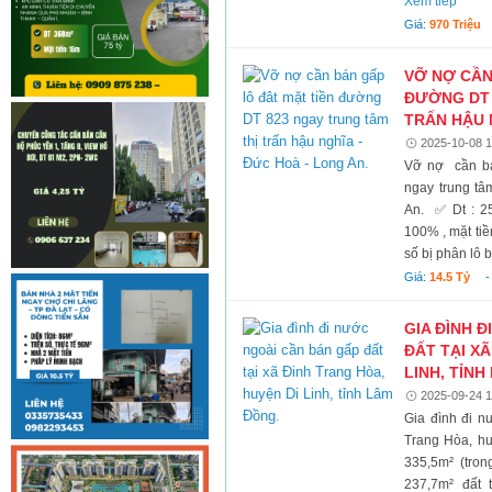
Xem tiếp
Giá:
970 Triệu
VỠ NỢ CẦN
ĐƯỜNG DT 
TRẤN HẬU 
2025-10-08 1
Vỡ nợ cần bá
ngay trung tâ
An. ✅ Dt : 2
100% , mặt tiề
số bị phân lô 
Giá:
14.5 Tỷ
GIA ĐÌNH 
ĐẤT TẠI X
LINH, TỈNH
2025-09-24 1
Gia đình đi n
Trang Hòa, hu
335,5m² (tron
237,7m² đất 