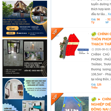
tuyến đường h
thích hợp kin
đầu tư lâu...
Xe
Giá:
56
-
31
Tỷ
M²
CHÍNH 
THÔN PHON
THẠCH THÀ
2026-08-01 0
CHÍNH CHỦ 
PHONG PHÚ
THÀNH, THANH 
thương lượng)
106,5m² - Phá
tại nông thôn,
Giá:
125
Triệu
► CHÍN
NGHIỆP DIỆ
ĐỒNG NAI 