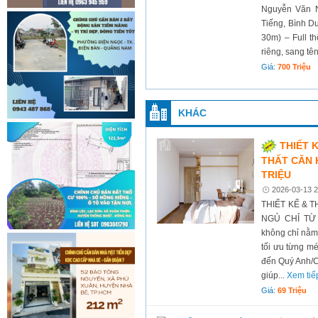
Nguyễn Văn N
Tiếng, Bình D
30m) – Full th
riêng, sang tê
Giá:
700 Triệu
KHÁC
THIẾT 
THẤT CĂN 
TRIỆU
2026-03-13 2
THIẾT KẾ & 
NGỦ CHỈ TỪ 
không chỉ nằm 
tối ưu từng mé
đến Quý Anh/Ch
giúp...
Xem tiế
Giá:
69 Triệu