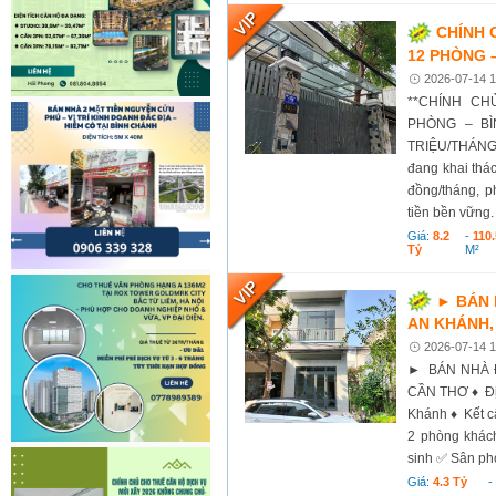
CHÍNH 
12 PHÒNG 
2026-07-14 1
**CHÍNH CH
PHÒNG – BÌ
TRIỆU/THÁNG*
đang khai thác
đồng/tháng, p
tiền bền vững. 
Giá:
8.2
-
110.
Tỷ
M²
► BÁN 
AN KHÁNH,
2026-07-14 1
► BÁN NHÀ Đ
CẦN THƠ ♦ Địa
Khánh ♦ Kết cấ
2 phòng khác
sinh ✅ Sân ph
Giá:
4.3 Tỷ