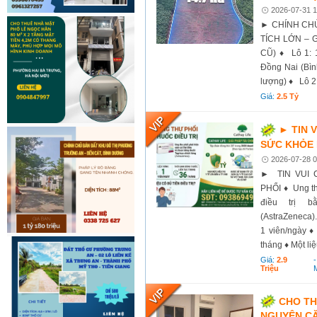
2026-07-31 1
► CHÍNH CHỦ
TÍCH LỚN – 
CŨ) ♦ Lô 1: 
Đồng Nai (Bìn
lượng) ♦ Lô 2
Giá:
2.5 Tỷ
► TIN 
SỨC KHỎE 
2026-07-28 0
► TIN VUI 
PHỔI ♦ Ung th
điều trị b
(AstraZeneca).
1 viên/ngày ♦ 
tháng ♦ Một liệ
Giá:
2.9
Triệu
CHO TH
NGUYÊN CĂ