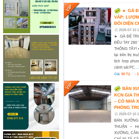
► GÀ Đ
VẤP: LƯỢM
ĐỐI DIỆN 
2026-07-10 1
► GÀ ĐẺ TR
ĐỀU TAY 280
THÔNG TÂY! ♦
tại trên thị t
tích hợp phư
cảnh sát PC...
Giá:
50 Tỷ
-
1
BÁN XƯ
KCN GIA T
– CÓ NHÀ X
PHÒNG TRỌ 
2026-07-10 1
BÁN XƯỞNG 
THUẬN – H
XƯỞNG, CĂN 
CHỈ 30 TỶ Cầ