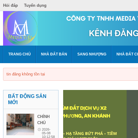
Hỏi đáp
Tuyển dụng
TRANG CHỦ
NHÀ ĐẤT BÁN
SANG NHƯỢNG
NHÀ ĐẤT C
tin đăng không tồn tại
BẤT ĐỘNG SẢN
MỚI
CHÍNH
CHỦ
BÁN
2026-
05-08
NHÀ 4
10:12:58