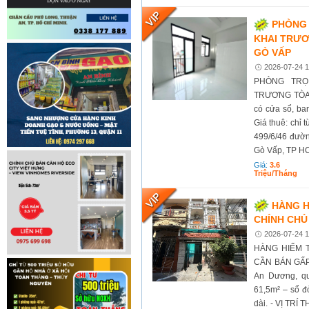
PHÒNG 
KHAI TRƯƠ
GÒ VẤP
2026-07-24 1
PHÒNG TRỌ
TRƯƠNG TÒA 
có cửa sổ, ba
Giá thuê: chỉ t
499/6/46 đườ
Gò Vấp, TP HC
Giá:
3.6
Triệu/tháng
HÀNG H
CHÍNH CHỦ
2026-07-24 1
HÀNG HIẾM 
CẦN BÁN GẤP 
An Dương, qu
61,5m² – sổ đỏ
dài. - VỊ TRÍ