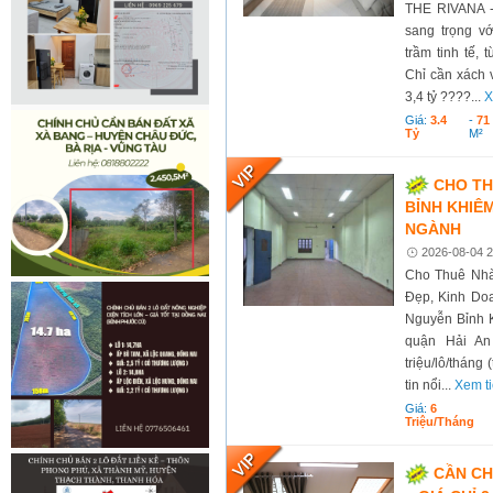
THE RIVANA 
sang trọng vớ
trầm tinh tế, 
Chỉ cần xách 
3,4 tỷ ????...
X
Giá:
3.4
-
71
Tỷ
M²
CHO TH
BỈNH KHIÊM
NGÀNH
2026-08-04 2
Cho Thuê Nhà
Đẹp, Kinh Doa
Nguyễn Bỉnh 
quận Hải An
triệu/lô/tháng
tin nổi...
Xem t
Giá:
6
Triệu/tháng
CẦN CH