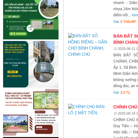
nhanh. - Diện
nhựa 16m thông
điểm nổi...
Xem
Giá:
5 Triệu/m²
BÁN ĐẤT S
BÌNH CHÁN
2025-08-21 1
BÁN ĐẤT S
CHÁNH, CHÍNH
Ấp 1, Xã Bình
Minh Diện tích:
không vướng q
đông đúc, an n
Giá:
2.2 Tỷ
CHÍNH CHỦ
2025-08-19 1
CHÍNH CHỦ BÁ
Duy Tiên – H
mộc bắc ✅ Diệ