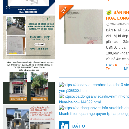
BÁN NH
HÒA, LONG
2026-06-29 1
BÁN NHÀ CẤP
AN - Vị trí đẹ
giá cao - Gầ
UBND, thuận t
190,6m² (nga
vỉa hè 4m xe cộ
Giá:
2.6
-
1
Tỷ
M²
ĐẤT Ở