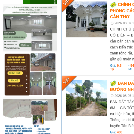
CHÍNH 
PHONG CÁCH
CẦN THƠ
2026-08-07 1
CHÍNH CHỦ 
CỔ ĐIỂN – B
cần bán căn n
cách kiến trúc
xanh rộng rãi
gần gũi thiên 
Giá:
9.8
-
5
Tỷ
M²
BÁN ĐẤT
ĐƯỜNG NHỰ
2026-08-07 1
BÁN ĐẤT TÂY
6M – GIÁ TỐT 
cư hiện hữu, t
Thông tin chi t
huyện Tân Biê
Giá:
488