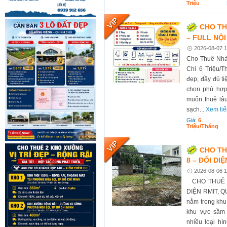
Triệu
CHO TH
– FULL NỘI
2026-08-07 1
Cho Thuê Nhà 
Chỉ 6 Triệu/
đẹp, đầy đủ t
chọn phù hợp
muốn thuê lâu
sạch...
Xem ti
Giá:
6
Triệu/tháng
CHO TH
8 – ĐỐI DI
2026-08-06 1
CHO THUÊ Đ
DIỆN RMIT, QUẬ
nằm trong khu
khu vực sầm 
nhiều loại hìn