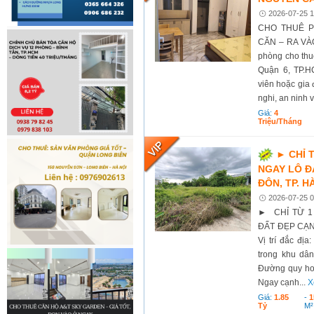
2026-07-25 1
CHO THUÊ P
CĂN – RA VÀO
phòng cho thu
Quận 6, TP.H
viên hoặc gia 
nghi, an ninh 
Giá:
4
Triệu/tháng
► CHỈ 
NGAY LÔ Đ
ĐÔN, TP. H
2026-07-25 0
► CHỈ TỪ 1
ĐẤT ĐẸP CẠN
Vị trí đắc đị
trong khu dân
Đường quy hoạ
Ngay cạnh...
X
Giá:
1.85
-
1
Tỷ
M²