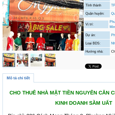
Tỉnh thành
TP
Quận huyện:
Qu
Phư
Vị trí:
Min
Dự án:
Ph
Loại BDS:
Nh
Hướng nhà:
Ch
Mô tả chi tiết
CHO THUÊ NHÀ MẶT TIỀN NGUYÊN CĂN CMT
KINH DOANH SẦM UẤT