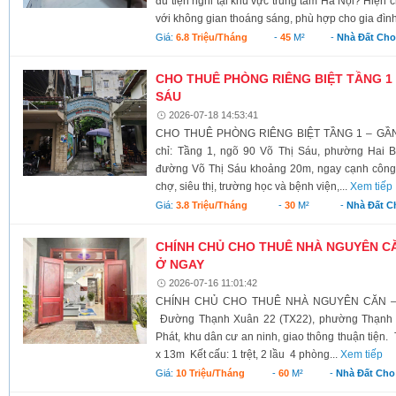
đủ tiện nghi tại khu vực trung tâm Hà Nội? Hiện 
với không gian thoáng sáng, phù hợp cho gia đình
Giá:
6.8 Triệu/tháng
-
45
M²
-
Nhà Đất Cho
CHO THUÊ PHÒNG RIÊNG BIỆT TẦNG 1 
SÁU
2026-07-18 14:53:41
CHO THUÊ PHÒNG RIÊNG BIỆT TẦNG 1 – GẦN
chỉ: Tầng 1, ngõ 90 Võ Thị Sáu, phường Hai B
đường Võ Thị Sáu khoảng 20m, ngay cạnh công 
chợ, siêu thị, trường học và bệnh viện,...
Xem tiếp
Giá:
3.8 Triệu/tháng
-
30
M²
-
Nhà Đất C
CHÍNH CHỦ CHO THUÊ NHÀ NGUYÊN CĂ
Ở NGAY
2026-07-16 11:01:42
CHÍNH CHỦ CHO THUÊ NHÀ NGUYÊN CĂN –
Đường Thạnh Xuân 22 (TX22), phường Thạnh 
Phát, khu dân cư an ninh, giao thông thuận tiện.
x 13m Kết cấu: 1 trệt, 2 lầu 4 phòng...
Xem tiếp
Giá:
10 Triệu/tháng
-
60
M²
-
Nhà Đất Cho