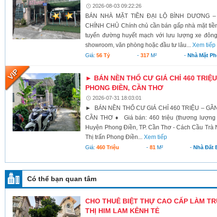
2026-08-03 09:22:26
BÁN NHÀ MẶT TIỀN ĐẠI LỘ BÌNH DƯƠNG –
CHÍNH CHỦ Chính chủ cần bán gấp nhà mặt tiền 
tuyến đường huyết mạch với lưu lượng xe đông
showroom, văn phòng hoặc đầu tư lâu...
Xem tiếp
Giá:
56 Tỷ
-
317
M²
-
Nhà Mặt Ph
► BÁN NỀN THỔ CƯ GIÁ CHỈ 460 TRIỆU
PHONG ĐIỀN, CẦN THƠ
2026-07-31 18:03:01
► BÁN NỀN THỔ CƯ GIÁ CHỈ 460 TRIỆU – GẦ
CẦN THƠ ♦ Giá bán: 460 triệu (thương lượng 
Huyện Phong Điền, TP. Cần Thơ - Cách Cầu Trà N
Thị trấn Phong Điền...
Xem tiếp
Giá:
460 Triệu
-
81
M²
-
Nhà Đất 
Có thể bạn quan tâm
CHO THUÊ BIỆT THỰ CAO CẤP LÀM TR
THỊ HIM LAM KÊNH TẺ