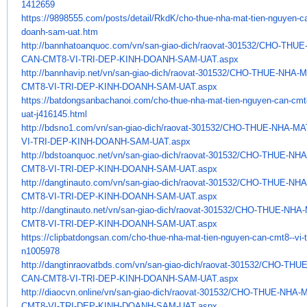
1412659
https://9898555.com/posts/
detail/RkdK/cho-thue-nha-mat-
tien-nguyen-ca
doanh-sam-uat.htm
http://bannhatoanquoc.com/vn/
san-giao-dich/raovat-301532/
CHO-THUE-
CAN-CMT8-VI-TRI-DEP-KINH-
DOANH-SAM-UAT.aspx
http://bannhavip.net/vn/san-
giao-dich/raovat-301532/CHO-
THUE-NHA-M
CMT8-VI-TRI-DEP-KINH-DOANH-
SAM-UAT.aspx
https://batdongsanbachanoi.
com/cho-thue-nha-mat-tien-
nguyen-can-cmt8-
uat-j416145.
html
http://bdsno1.com/vn/san-giao-
dich/raovat-301532/CHO-THUE-
NHA-MA
VI-TRI-DEP-KINH-DOANH-SAM-UAT.
aspx
http://bdstoanquoc.net/vn/san-
giao-dich/raovat-301532/CHO-
THUE-NHA
CMT8-VI-TRI-DEP-KINH-DOANH-
SAM-UAT.aspx
http://dangtinauto.com/vn/san-
giao-dich/raovat-301532/CHO-
THUE-NHA
CMT8-VI-TRI-DEP-KINH-DOANH-
SAM-UAT.aspx
http://dangtinauto.net/vn/san-
giao-dich/raovat-301532/CHO-
THUE-NHA-
CMT8-VI-TRI-DEP-KINH-DOANH-
SAM-UAT.aspx
https://clipbatdongsan.com/
cho-thue-nha-mat-tien-nguyen-
can-cmt8--vi-t
n1005978
http://dangtinraovatbds.com/
vn/san-giao-dich/raovat-
301532/CHO-THUE
CAN-CMT8-VI-TRI-DEP-
KINH-DOANH-SAM-UAT.aspx
http://diaocvn.online/vn/san-
giao-dich/raovat-301532/CHO-
THUE-NHA-M
CMT8-VI-TRI-DEP-KINH-DOANH-
SAM-UAT.aspx