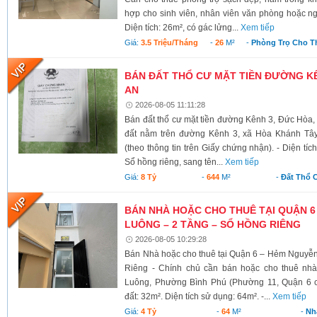
hợp cho sinh viên, nhân viên văn phòng hoặc ngư
Diện tích: 26m², có gác lửng...
Xem tiếp
Giá:
3.5 Triệu/tháng
-
26
M²
-
Phòng Trọ Cho T
BÁN ĐẤT THỔ CƯ MẶT TIỀN ĐƯỜNG KÊ
AN
2026-08-05 11:11:28
Bán đất thổ cư mặt tiền đường Kênh 3, Đức Hòa,
đất nằm trên đường Kênh 3, xã Hòa Khánh Tây
(theo thông tin trên Giấy chứng nhận). - Diện tí
Sổ hồng riêng, sang tên...
Xem tiếp
Giá:
8 Tỷ
-
644
M²
-
Đất Thổ 
BÁN NHÀ HOẶC CHO THUÊ TẠI QUẬN 6
LUÔNG – 2 TẦNG – SỔ HỒNG RIÊNG
2026-08-05 10:29:28
Bán Nhà hoặc cho thuê tại Quận 6 – Hẻm Nguyễ
Riêng - Chính chủ cần bán hoặc cho thuê nh
Luông, Phường Bình Phú (Phường 11, Quận 6 cũ)
đất: 32m². Diện tích sử dụng: 64m². -...
Xem tiếp
Giá:
4 Tỷ
-
64
M²
-
Nh