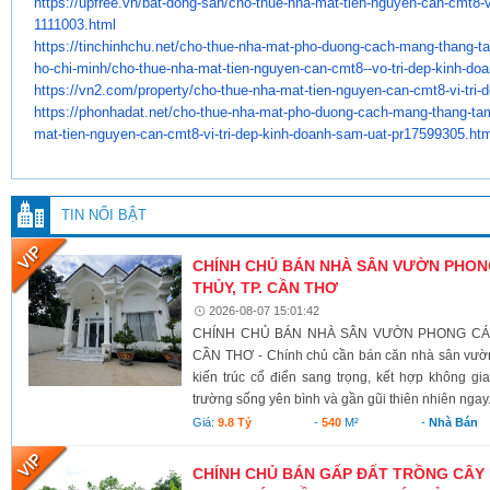
https://upfree.vn/bat-dong-
san/cho-thue-nha-mat-tien-
nguyen-can-cmt8-vi
1111003.
html
https://tinchinhchu.net/cho-
thue-nha-mat-pho-duong-cach-
mang-thang-t
ho-chi-minh/cho-
thue-nha-mat-tien-nguyen-can-
cmt8--vo-tri-dep-kinh-doa
https://vn2.com/property/cho-
thue-nha-mat-tien-nguyen-can-
cmt8-vi-tri-
https://phonhadat.net/cho-
thue-nha-mat-pho-duong-cach-
mang-thang-ta
mat-tien-nguyen-
can-cmt8-vi-tri-dep-kinh-
doanh-sam-uat-pr17599305.ht
TIN NỔI BẬT
CHÍNH CHỦ BÁN NHÀ SÂN VƯỜN PHONG
THỦY, TP. CẦN THƠ
2026-08-07 15:01:42
CHÍNH CHỦ BÁN NHÀ SÂN VƯỜN PHONG CÁCH
CẦN THƠ - Chính chủ cần bán căn nhà sân vườn
kiến trúc cổ điển sang trọng, kết hợp không g
trường sống yên bình và gần gũi thiên nhiên ngay.
Giá:
9.8 Tỷ
-
540
M²
-
Nhà Bán
CHÍNH CHỦ BÁN GẤP ĐẤT TRỒNG CÂY 