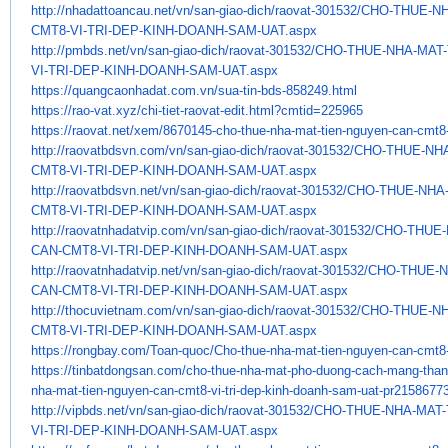
http://nhadattoancau.net/vn/
san-giao-dich/raovat-301532/
CHO-THUE-NH
CMT8-VI-TRI-DEP-KINH-
DOANH-SAM-UAT.aspx
http://pmbds.net/vn/san-giao-
dich/raovat-301532/CHO-THUE-
NHA-MAT-
VI-TRI-DEP-KINH-DOANH-SAM-UAT.
aspx
https://quangcaonhadat.com.vn/
sua-tin-bds-858249.html
https://rao-vat.xyz/chi-tiet-
raovat-edit.html?cmtid=225965
https://raovat.net/xem/
8670145-cho-thue-nha-mat-tien-
nguyen-can-cmt8-–
http://raovatbdsvn.com/vn/san-
giao-dich/raovat-301532/CHO-
THUE-NHA
CMT8-VI-TRI-DEP-KINH-DOANH-
SAM-UAT.aspx
http://raovatbdsvn.net/vn/san-
giao-dich/raovat-301532/CHO-
THUE-NHA
CMT8-VI-TRI-DEP-KINH-DOANH-
SAM-UAT.aspx
http://raovatnhadatvip.com/vn/
san-giao-dich/raovat-301532/
CHO-THUE-
CAN-CMT8-VI-TRI-DEP-KINH-
DOANH-SAM-UAT.aspx
http://raovatnhadatvip.net/vn/
san-giao-dich/raovat-301532/
CHO-THUE-N
CAN-CMT8-VI-TRI-DEP-KINH-
DOANH-SAM-UAT.aspx
http://thocuvietnam.com/vn/
san-giao-dich/raovat-301532/
CHO-THUE-NH
CMT8-VI-TRI-DEP-KINH-
DOANH-SAM-UAT.aspx
https://rongbay.com/Toan-quoc/
Cho-thue-nha-mat-tien-nguyen-
can-cmt8-
https://tinbatdongsan.com/cho-
thue-nha-mat-pho-duong-cach-
mang-than
nha-mat-tien-nguyen-
can-cmt8-vi-tri-dep-kinh-
doanh-sam-uat-pr2158677
http://vipbds.net/vn/san-giao-
dich/raovat-301532/CHO-THUE-
NHA-MAT-
VI-TRI-DEP-KINH-DOANH-SAM-UAT.
aspx