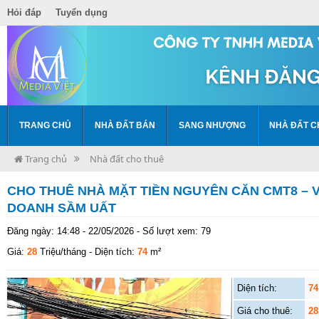
Hỏi đáp
Tuyển dụng
TRANG CHỦ
NHÀ ĐẤT BÁN
SANG NHƯỢNG
NHÀ ĐẤT C
Trang chủ
Nhà đất cho thuê
CHO THUÊ NHÀ MẶT TIỀN NGUYÊN CĂN CMT8 – VỊ
DOANH SẦM UẤT
Đăng ngày: 14:48 - 22/05/2026 - Số lượt xem: 79
Giá:
28
Triệu/tháng
- Diện tích:
74
m²
Diện tích:
74
Giá cho thuê:
28