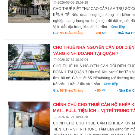
2026-08-03 15:09:18
CHO THUÊ BIỆT THỰ CAO CẤP LÀM TRỤ SỞ CÔ
KÊNH TẺ Nếu doanh nghiệp đang tìm kiếm mộ
nghiệp, sang trọng và thuận tiện để đặt trụ sở, đ
Vị trí đắc địa trong khu đô thị Him...
Xem tiếp
Giá:
90 Triệu/tháng
-
700
M²
-
Nhà Đất C
CHO THUÊ NHÀ NGUYÊN CĂN ĐỐI DIỆN 
VÀNG KINH DOANH TẠI QUẬN 7
2026-07-31 10:07:04
CHO THUÊ NHÀ NGUYÊN CĂN ĐỐI DIỆN CHỢ 
DOANH TẠI QUẬN 7 Địa chỉ: Khu vực Chợ Tân Mỹ,
tích: 80 m². Giá thuê: 55 triệu/tháng (có thương l
Kết cấu: 1 trệt, 2 lầu và 1 sân...
Xem tiếp
Giá:
55 Triệu/tháng
-
80
M²
-
Nhà Đất 
CHÍNH CHỦ CHO THUÊ CĂN HỘ KHÉP 
MAI – FULL TIỆN ÍCH – VỊ TRÍ TRUNG 
2026-07-21 10:44:38
CHÍNH CHỦ CHO THUÊ CĂN HỘ KHÉP KÍN M
TIỆN ÍCH – VỊ TRÍ TRUNG TÂM Bạn đang tìm một 