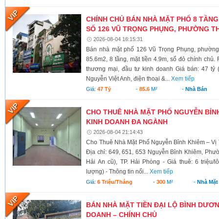
CHÍNH CHỦ BÁN NHÀ MẶT PHỐ 8 TẦNG
SỐ 126 VŨ TRỌNG PHỤNG, PHƯỜNG TH
2026-08-04 16:15:31
Bán nhà mặt phố 126 Vũ Trọng Phụng, phường 
85.6m2, 8 tầng, mặt tiền 4.9m, sổ đỏ chính chủ.
thương mại, đầu tư kinh doanh Giá bán: 47 tỷ 
Nguyễn Việt Anh, điện thoại &...
Xem tiếp
Giá:
47 Tỷ
-
85.6
M²
-
Nhà Bán
CHO THUÊ NHÀ MẶT PHỐ NGUYỄN BỈNH 
KINH DOANH ĐA NGÀNH
2026-08-04 21:14:43
Cho Thuê Nhà Mặt Phố Nguyễn Bỉnh Khiêm – Vị 
Địa chỉ: 649, 651, 653 Nguyễn Bỉnh Khiêm, Phư
Hải An cũ), TP. Hải Phòng - Giá thuê: 6 triệu/l
lượng) - Thông tin nổi...
Xem tiếp
Giá:
6 Triệu/tháng
-
300
M²
-
Nhà Mặt
BÁN NHÀ MẶT TIỀN ĐẠI LỘ BÌNH DƯƠNG
DOANH – CHÍNH CHỦ