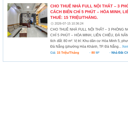
CHO THUÊ NHÀ FULL NỘI THẤT – 3 PH
CÁCH BIỂN CHỈ 5 PHÚT – HÒA MINH, LI
THUÊ: 15 TRIỆU/THÁNG.
2026-07-15 10:36:24
CHO THUÊ NHÀ FULL NỘI THẤT – 3 PHÒNG N
CHỈ 5 PHÚT – HÒA MINH, LIÊN CHIỂU, ĐÀ NẴNG G
tích đất: 80 m². Vị trí: Khu dân cư Hòa Minh 5, 
Đà Nẵng (phường Hòa Khánh, TP. Đà Nẵng...
Xem
Giá:
15 Triệu/tháng
-
80
M²
-
Nhà Đất C