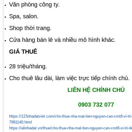
Văn phòng công ty.
Spa, salon.
Shop thời trang.
Cửa hàng bán lẻ và nhiều mô hình khác.
GIÁ THUÊ
28 triệu/tháng.
Cho thuê lâu dài, làm việc trực tiếp chính chủ.
LIÊN HỆ CHÍNH CHỦ
0903 732 077
https://123nhadatviet.com/cho-
thue-nha-mat-tien-nguyen-can-
cmt8-vi-tr
7991140.html
https://alinhadat.vn/thue/cho-
thue-nha-mat-tien-nguyen-can-
cmt8-vi-tri-