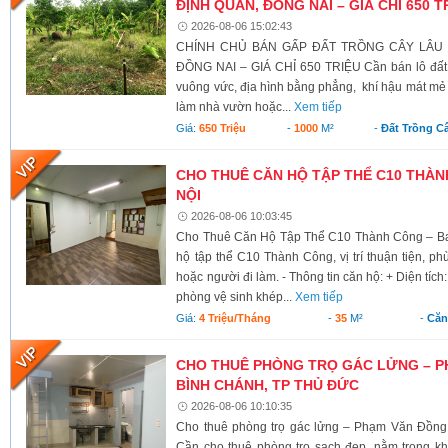
ĐỊNH QUÁN, ĐỒNG NAI – GIÁ CHỈ 650 T
2026-08-06 15:02:43
CHÍNH CHỦ BÁN GẤP ĐẤT TRỒNG CÂY LÂU N
ĐỒNG NAI – GIÁ CHỈ 650 TRIỆU Cần bán lô đất có 
vuông vức, địa hình bằng phẳng, khí hậu mát mẻ 
làm nhà vườn hoặc...
Xem tiếp
Giá:
650 Triệu
-
1000
M²
-
Đất Trồng C
CHO THUÊ CĂN HỘ TẬP THỂ C10 THÀNH
NỘI
2026-08-06 10:03:45
Cho Thuê Căn Hộ Tập Thể C10 Thành Công – Ba 
hộ tập thể C10 Thành Công, vị trí thuận tiện, ph
hoặc người đi làm. - Thông tin căn hộ: + Diện tích
phòng vệ sinh khép...
Xem tiếp
Giá:
4 Triệu/tháng
-
35
M²
-
Căn
CHO THUÊ PHÒNG TRỌ GÁC LỬNG – P
BÌNH CHÁNH, TP THỦ ĐỨC
2026-08-06 10:10:35
Cho thuê phòng trọ gác lửng – Phạm Văn Đồng
Cần cho thuê phòng trọ sạch đẹp, nằm trong kh