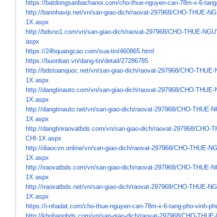
https://batdongsanbachanoi.
com/cho-thue-nguyen-can-78m-x-
6-tang
http://bannhavip.net/vn/san-
giao-dich/raovat-297968/CHO-
THUE-NG
1X.aspx
http://bdsno1.com/vn/san-giao-
dich/raovat-297968/CHO-THUE-
NGU
aspx
https://24hquangcao.com/sua-
tin/460865.html
https://buonban.vn/dang-tin/
detail/27286785
http://bdstoanquoc.net/vn/san-
giao-dich/raovat-297968/CHO-
THUE-
1X.aspx
http://dangtinauto.com/vn/san-
giao-dich/raovat-297968/CHO-
THUE-
1X.aspx
http://dangtinauto.net/vn/san-
giao-dich/raovat-297968/CHO-
THUE-N
1X.aspx
http://dangtinraovatbds.com/
vn/san-giao-dich/raovat-
297968/CHO-
CHI-1X.aspx
http://diaocvn.online/vn/san-
giao-dich/raovat-297968/CHO-
THUE-NG
1X.aspx
http://iraovatbds.com/vn/san-
giao-dich/raovat-297968/CHO-
THUE-N
1X.aspx
http://iraovatbds.net/vn/san-
giao-dich/raovat-297968/CHO-
THUE-NG
1X.aspx
https://i-nhadat.com/cho-thue-
nguyen-can-78m-x-6-tang-pho-
vinh-ph
http://khohangbds.com/vn/san-
giao-dich/raovat-297968/CHO-
THUE-