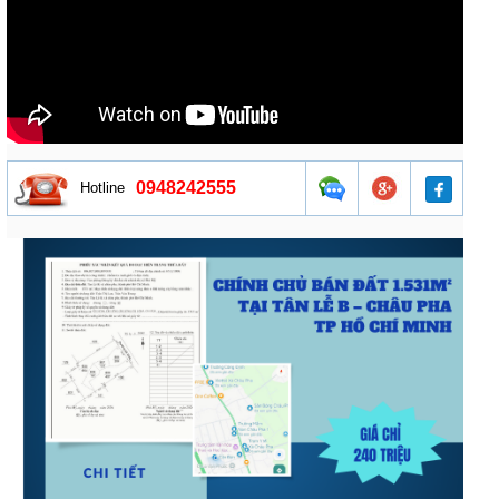
0948242555
Hotline