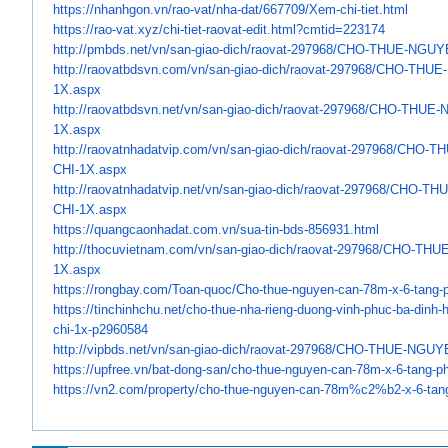
https://nhanhgon.vn/rao-vat/
nha-dat/667709/Xem-chi-tiet.
html
https://rao-vat.xyz/chi-tiet-
raovat-edit.html?cmtid=223174
http://pmbds.net/vn/san-giao-
dich/raovat-297968/CHO-THUE-
NGUYE
http://raovatbdsvn.com/vn/san-
giao-dich/raovat-297968/CHO-
THUE-
1X.aspx
http://raovatbdsvn.net/vn/san-
giao-dich/raovat-297968/CHO-
THUE-N
1X.aspx
http://raovatnhadatvip.com/vn/
san-giao-dich/raovat-297968/
CHO-TH
CHI-1X.aspx
http://raovatnhadatvip.net/vn/
san-giao-dich/raovat-297968/
CHO-THU
CHI-1X.aspx
https://quangcaonhadat.com.vn/
sua-tin-bds-856931.html
http://thocuvietnam.com/vn/
san-giao-dich/raovat-297968/
CHO-THUE
1X.aspx
https://rongbay.com/Toan-quoc/
Cho-thue-nguyen-can-78m-x-6-
tang-
https://tinchinhchu.net/cho-
thue-nha-rieng-duong-vinh-
phuc-ba-dinh-h
chi-1x-
p2960584
http://vipbds.net/vn/san-giao-
dich/raovat-297968/CHO-THUE-
NGUYE
https://upfree.vn/bat-dong-
san/cho-thue-nguyen-can-78m-x-
6-tang-p
https://vn2.com/property/cho-
thue-nguyen-can-78m%c2%b2-x-6-
tan