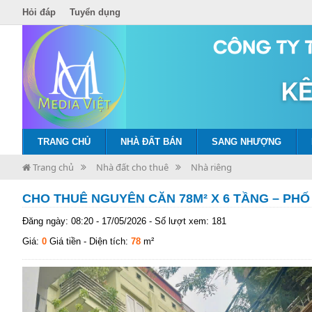
Hỏi đáp
Tuyển dụng
TRANG CHỦ
NHÀ ĐẤT BÁN
SANG NHƯỢNG
Trang chủ
Nhà đất cho thuê
Nhà riêng
CHO THUÊ NGUYÊN CĂN 78M² X 6 TẦNG – PHỐ V
Đăng ngày: 08:20 - 17/05/2026 - Số lượt xem: 181
Giá:
0
Giá tiền
- Diện tích:
78
m²