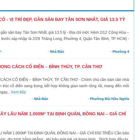
 - VỊ TRÍ ĐẸP, GẦN SÂN BAY TÂN SƠN NHẤT, GIÁ 13.5 TỶ
p, gần sân bay Tân Sơn Nhất, giá 13.5 tỷ - Địa chỉ mới: Hẻm 2/12 Cộng Hòa –
trước sáp nhập là 2/29 Thăng Long, Phường 4, Quận Tân Bình, TP HCM) -
²
-
Nhà Bán
-
Phường 4
NG CÁCH CỔ ĐIỂN – BÌNH THỦY, TP. CẦN THƠ
H CỔ ĐIỂN – BÌNH THỦY, TP. CẦN THƠ - Chính chủ cần bán căn nhà
 trúc cổ điển sang trọng, kết hợp không gian xanh rộng rãi, mang đến môi
ngay...
Xem tiếp
-
Nhà Bán
-
Phường Bùi Hữu Nghĩa
Y LÂU NĂM 1.000M² TẠI ĐỊNH QUÁN, ĐỒNG NAI – GIÁ CHỈ
ĂM 1.000M² TẠI ĐỊNH QUÁN, ĐỒNG NAI – GIÁ CHỈ 650 TRIỆU Cần bán
ng vức, địa hình bằng phẳng, khí hậu mát mẻ và trong lành. Thích hợp đầu tư,