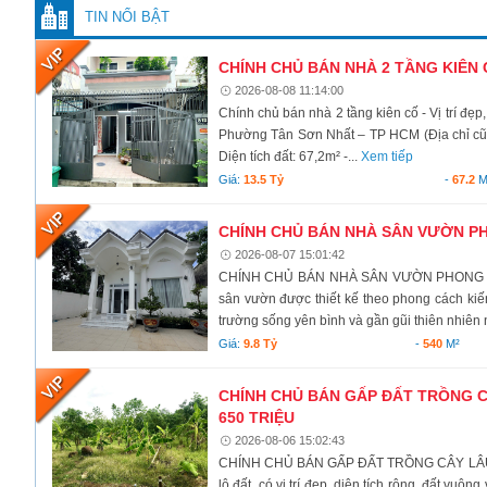
TIN NỔI BẬT
CHÍNH CHỦ BÁN NHÀ 2 TẦNG KIÊN CỐ
2026-08-08 11:14:00
Chính chủ bán nhà 2 tầng kiên cố - Vị trí đẹ
Phường Tân Sơn Nhất – TP HCM (Địa chỉ cũ 
Diện tích đất: 67,2m² -...
Xem tiếp
Giá:
13.5 Tỷ
-
67.2
M
CHÍNH CHỦ BÁN NHÀ SÂN VƯỜN PHO
2026-08-07 15:01:42
CHÍNH CHỦ BÁN NHÀ SÂN VƯỜN PHONG CÁC
sân vườn được thiết kế theo phong cách kiến
trường sống yên bình và gần gũi thiên nhiên 
Giá:
9.8 Tỷ
-
540
M²
CHÍNH CHỦ BÁN GẤP ĐẤT TRỒNG CÂ
650 TRIỆU
2026-08-06 15:02:43
CHÍNH CHỦ BÁN GẤP ĐẤT TRỒNG CÂY LÂU N
lô đất có vị trí đẹp, diện tích rộng, đất vuô