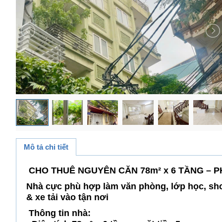
Mô tả chi tiết
CHO THUÊ NGUYÊN CĂN 78m² x 6 TẦNG – PH
Nhà cực phù hợp làm văn phòng, lớp học, sho
& xe tải vào tận nơi
Thông tin nhà: