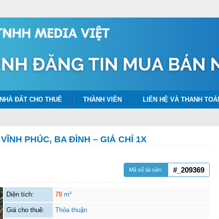
NHÀ ĐẤT CHO THUÊ
THÀNH VIÊN
LIÊN HỆ VÀ THANH TOÁ
ĨNH PHÚC, BA ĐÌNH – GIÁ CHỈ 1X
#_209369
Mã số tài sản:
Diện tích:
78
m²
Giá cho thuê:
Thỏa thuận