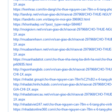
1X.aspx
https://kenhrao.com/tin-dang/
cho-thue-nguyen-can-78m-x-6-
tang-pho
http://landvip.net/vn/san-
giao-dich/raovat-297968/CHO-
THUE-NGUYE
https://landinfo.com.vn/dang-
tin-moi-gioi-396963.html
https://khonhadep.vn/?post_
type=re&p=584467
http://moigioivn.net/vn/san-
giao-dich/raovat-297968/CHO-
THUE-NGU
1X.aspx
http://muabannhavn.com/vn/san-
giao-dich/raovat-297968/CHO-
THU
1X.aspx
http://muabannhavn.net/vn/san-
giao-dich/raovat-297968/CHO-
THUE
1X.aspx
https://muanhadattot.com/cho-
thue-nha-rieng-ba-dinh-ha-noi/
cho-thu
pr60935.html
http://nguonhangbds.com/vn/
san-giao-dich/raovat-297968/
CHO-THU
CHI-1X.aspx
https://nhadat.group/cho-thue-
nguyen-can-78m%C2%B2-x-6-tang-
ph
http://nhadatchinhchubds.com/
vn/san-giao-dich/raovat-
297968/CHO
GIA-CHI-1X.aspx
http://nhadattoancau.net/vn/
san-giao-dich/raovat-297968/
CHO-THUE
1X.aspx
http://nhadatviet247.net/cho-
thue-nguyen-can-78m-x-6-tang-
pho-vinh
https://nhadatonline360.com/
cho-thue-nguyen-can-78m-x-6-
tang-pho