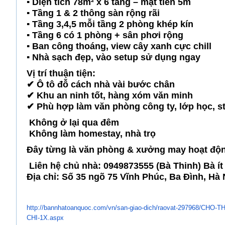
▪️ Diện tích 78m² x 6 tầng – mặt tiền 5m
▪️ Tầng 1 & 2 thông sàn rộng rãi
▪️ Tầng 3,4,5 mỗi tầng 2 phòng khép kín
▪️ Tầng 6 có 1 phòng + sân phơi rộng
▪️ Ban công thoáng, view cây xanh cực chill
▪️ Nhà sạch đẹp, vào setup sử dụng ngay
Vị trí thuận tiện:
✔ Ô tô đỗ cách nhà vài bước chân
✔ Khu an ninh tốt, hàng xóm văn minh
✔ Phù hợp làm văn phòng công ty, lớp học, 
Không ở lại qua đêm
Không làm homestay, nhà trọ
Đây từng là văn phòng & xưởng may hoạt động
Liên hệ chủ nhà: 0949873555 (Bà Thinh) Bà ít 
Địa chỉ: Số 35 ngõ 75 Vĩnh Phúc, Ba Đình, Hà 
http://bannhatoanquoc.com/vn/
san-giao-dich/raovat-297968/
CHO-TH
CHI-1X.aspx