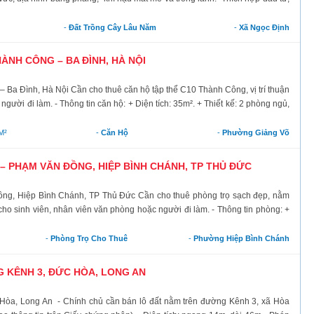
-
Đất Trồng Cây Lâu Năm
-
Xã Ngọc Định
ÀNH CÔNG – BA ĐÌNH, HÀ NỘI
a Đình, Hà Nội Cần cho thuê căn hộ tập thể C10 Thành Công, vị trí thuận
người đi làm. - Thông tin căn hộ: + Diện tích: 35m². + Thiết kế: 2 phòng ngủ,
M²
-
Căn Hộ
-
Phường Giảng Võ
 PHẠM VĂN ĐỒNG, HIỆP BÌNH CHÁNH, TP THỦ ĐỨC
ồng, Hiệp Bình Chánh, TP Thủ Đức Cần cho thuê phòng trọ sạch đẹp, nằm
cho sinh viên, nhân viên văn phòng hoặc người đi làm. - Thông tin phòng: +
-
Phòng Trọ Cho Thuê
-
Phường Hiệp Bình Chánh
 KÊNH 3, ĐỨC HÒA, LONG AN
 Hòa, Long An - Chính chủ cần bán lô đất nằm trên đường Kênh 3, xã Hòa