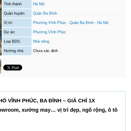
Tỉnh thành
Hà Nội
Quận huyện:
Quận Ba Đình
Vị trí:
Phường Vĩnh Phúc - Quận Ba Đình - Hà Nội
Dự án:
Phường Vĩnh Phúc
Loại BDS:
Nhà riêng
Hướng nhà:
Chưa xác định
Ố VĨNH PHÚC, BA ĐÌNH – GIÁ CHỈ 1X
wroom, xưởng may… vị trí đẹp, ngõ rộng, ô tô