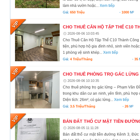
làm nhà vườn hoặc...
Xem tiếp
Giá:
650 Triệu
-
1000
M²
CHO THUÊ CĂN HỘ TẬP THỂ C10 TH
2026-08-06 10:03:45
Cho Thuê Căn Hộ Tập Thể C10 Thành Công – B
tiện, phù hợp hộ gia đình nhỏ, sinh viên hoặc 
1 phòng vệ sinh khép...
Xem tiếp
Giá:
4 Triệu/tháng
-
35
CHO THUÊ PHÒNG TRỌ GÁC LỬNG –
2026-08-06 10:10:35
Cho thuê phòng trọ gác lửng – Phạm Văn Đ
trong khu dân cư an ninh, yên tĩnh, phù hợp 
Diện tích: 26m², có gác lửng...
Xem tiếp
Giá:
3.5 Triệu/tháng
-
26
M²
BÁN ĐẤT THỔ CƯ MẶT TIỀN ĐƯỜNG
2026-08-05 11:11:28
Bán đất thổ cư mặt tiền đường Kênh 3, Đức