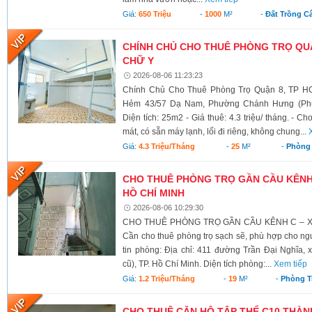
Giá:
650 Triệu
-
1000
M²
-
Đất Trồng C
CHÍNH CHỦ CHO THUÊ PHÒNG TRỌ QUẬ
CHỮ Y
2026-08-06 11:23:23
Chính Chủ Cho Thuê Phòng Trọ Quận 8, TP HC
Hẻm 43/57 Dạ Nam, Phường Chánh Hưng (Phườ
Diện tích: 25m2 - Giá thuê: 4.3 triệu/ tháng. - C
mát, có sẵn máy lạnh, lối đi riêng, không chung...
Giá:
4.3 Triệu/tháng
-
25
M²
-
Phòng 
CHO THUÊ PHÒNG TRỌ GẦN CẦU KÊNH C
HỒ CHÍ MINH
2026-08-06 10:29:30
CHO THUÊ PHÒNG TRỌ GẦN CẦU KÊNH C – XÃ
Cần cho thuê phòng trọ sạch sẽ, phù hợp cho ngư
tin phòng: Địa chỉ: 411 đường Trần Đại Nghĩa,
cũ), TP. Hồ Chí Minh. Diện tích phòng:...
Xem tiếp
Giá:
1.2 Triệu/tháng
-
19
M²
-
Phòng T
CHO THUÊ CĂN HỘ TẬP THỂ C10 THÀNH