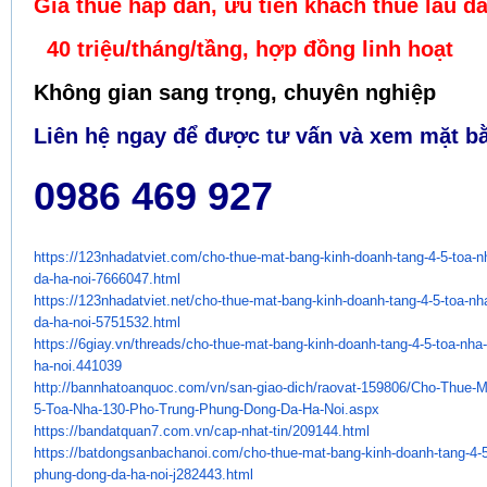
Giá thuê hấp dẫn, ưu tiên khách thuê lâu dà
40 triệu/tháng/tầng, hợp đồng linh hoạt
Không gian sang trọng, chuyên nghiệp
Liên hệ ngay để được tư vấn và xem mặt bằ
0986 469 927
https://123nhadatviet.com/cho-
thue-mat-bang-kinh-doanh-tang-
4-5-toa-n
da-ha-noi-7666047.
html
https://123nhadatviet.net/cho-
thue-mat-bang-kinh-doanh-tang-
4-5-toa-nh
da-ha-noi-5751532.
html
https://6giay.vn/threads/cho-
thue-mat-bang-kinh-doanh-tang-
4-5-toa-nha
ha-noi.441039
http://bannhatoanquoc.com/vn/
san-giao-dich/raovat-159806/
Cho-Thue-M
5-Toa-Nha-130-Pho-
Trung-Phung-Dong-Da-Ha-Noi.
aspx
https://bandatquan7.com.vn/
cap-nhat-tin/209144.html
https://batdongsanbachanoi.
com/cho-thue-mat-bang-kinh-
doanh-tang-4-5
phung-dong-da-ha-
noi-j282443.html