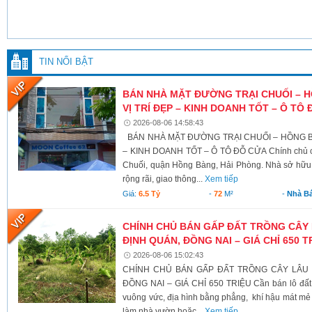
TIN NỔI BẬT
BÁN NHÀ MẶT ĐƯỜNG TRẠI CHUỐI – 
VỊ TRÍ ĐẸP – KINH DOANH TỐT – Ô TÔ
2026-08-06 14:58:43
BÁN NHÀ MẶT ĐƯỜNG TRẠI CHUỐI – HỒNG BÀ
– KINH DOANH TỐT – Ô TÔ ĐỖ CỬA Chính chủ c
Chuối, quận Hồng Bàng, Hải Phòng. Nhà sở hữu v
rộng rãi, giao thông...
Xem tiếp
Giá:
6.5 Tỷ
-
72
M²
-
Nhà B
CHÍNH CHỦ BÁN GẤP ĐẤT TRỒNG CÂY 
ĐỊNH QUÁN, ĐỒNG NAI – GIÁ CHỈ 650 T
2026-08-06 15:02:43
CHÍNH CHỦ BÁN GẤP ĐẤT TRỒNG CÂY LÂU N
ĐỒNG NAI – GIÁ CHỈ 650 TRIỆU Cần bán lô đất có 
vuông vức, địa hình bằng phẳng, khí hậu mát mẻ 
làm nhà vườn hoặc...
Xem tiếp