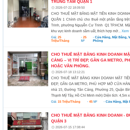
TRUNG TÂM QUẬN 1
2026-07-22 18:09:50
CHO THUÊ MẶT BẰNG MẶT TIỀN KINH DOANH 
QUẬN 1 Chính chủ cho thuê một phần tầng trệt
Trinh, phường Nguyễn Cư Trinh Q1 TP.HCM. Mặt 
khu vực kinh doanh sầm uất, thích hợp mở...
Xem 
Giá:
25
-
25
-
Cửa Hàng, Mặt Bằng, 
Triệu/tháng
M²
Phòng
CHO THUÊ MẶT BẰNG KINH DOANH MẶ
CẢNG – VỊ TRÍ ĐẸP, GẦN GA METRO, 
HOẶC VĂN PHÒNG.
2026-07-18 13:12:21
CHO THUÊ MẶT BẰNG KINH DOANH MẶT TIỀ
ĐẸP, GẦN GA METRO, PHÙ HỢP MỞ CỬA HÀN
nhà 15, Đường Tân Cảng, Phường 25, Quận Bì
Thạnh Mỹ Tây, Hồ Chí Minh mới) Diện tích: 4,5m x
Giá:
15 Triệu/tháng
-
45
M²
-
Cửa Hàng, Mặt 
CHO THUÊ MẶT BẰNG KINH DOANH - 
QUẬN 3
2026-07-15 17:08:44