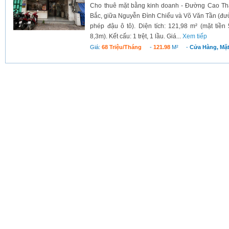
Cho thuê mặt bằng kinh doanh - Đường Cao Thắ
Bắc, giữa Nguyễn Đình Chiểu và Võ Văn Tần (đư
phép đậu ô tô). Diện tích: 121,98 m² (mặt tiề
8,3m). Kết cấu: 1 trệt, 1 lầu. Giá...
Xem tiếp
Giá:
68 Triệu/tháng
-
121.98
M²
-
Cửa Hàng, Mặ