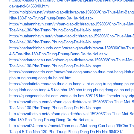
https://i-batdongsan.com/cho-
thue-mat-bang-kinh-doanh-tang-
4-5-toa-nh
da-ha-noi-6456340.
html
http://moigioivn.net/vn/san-
giao-dich/raovat-159806/Cho-
Thue-Mat-Bang
Nha-130-Pho-Trung-
Phung-Dong-Da-Ha-Noi.aspx
http://muabannhavn.com/vn/san-
giao-dich/raovat-159806/Cho-
Thue-Mat
Toa-Nha-130-Pho-Trung-
Phung-Dong-Da-Ha-Noi.aspx
http://muabannhavn.net/vn/san-
giao-dich/raovat-159806/Cho-
Thue-Mat-
Toa-Nha-130-Pho-Trung-
Phung-Dong-Da-Ha-Noi.aspx
http://nhadatchinhchubds.com/
vn/san-giao-dich/raovat-
159806/Cho-Thue
4-5-Toa-Nha-130-
Pho-Trung-Phung-Dong-Da-Ha-
Noi.aspx
http://nhadattoancau.net/vn/
san-giao-dich/raovat-159806/
Cho-Thue-Mat-
Toa-Nha-130-Pho-
Trung-Phung-Dong-Da-Ha-Noi.
aspx
https://phamngoctrio.com/
raovat/bat-dong-san/cho-thue-
mat-bang-kinh-d
pho-trung-phung-
dong-da-ha-noi.html
https://nhadatinfo.com/cho-
thue-cua-hang-ki-ot-duong-
trung-phung-phuon
bang-kinh-
doanh-tang-4-5-toa-nha-130-
pho-trung-phung-dong-da-ha-
noi-
https://quangcaonhadat.com.vn/
sua-tin-bds-808118.html#
header-buy-vip
http://raovatbdsvn.com/vn/san-
giao-dich/raovat-159806/Cho-
Thue-Mat-B
Toa-Nha-130-Pho-Trung-
Phung-Dong-Da-Ha-Noi.aspx
http://raovatbdsvn.net/vn/san-
giao-dich/raovat-159806/Cho-
Thue-Mat-Ba
Nha-130-Pho-Trung-
Phung-Dong-Da-Ha-Noi.aspx
http://raovat24.com.vn/raovat/
Toan-quoc/Mat-bang-Cua-hang-
99/Cho-Th
Tang-4-5-Toa-Nha-130-
Pho-Trung-Phung-Dong-Da-Ha-
Noi-984081/