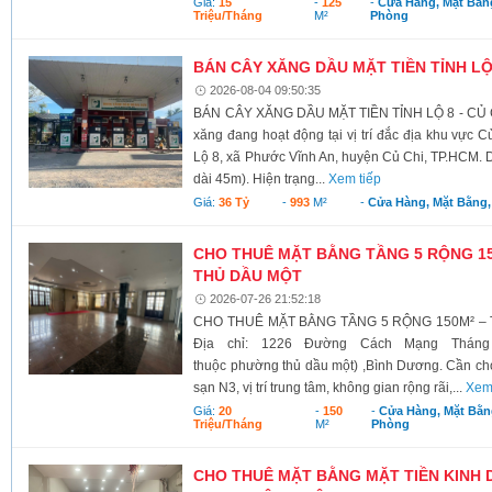
Giá:
15
-
125
-
Cửa Hàng, Mặt Bằn
Triệu/tháng
M²
Phòng
BÁN CÂY XĂNG DẦU MẶT TIỀN TỈNH LỘ 8
2026-08-04 09:50:35
BÁN CÂY XĂNG DẦU MẶT TIỀN TỈNH LỘ 8 - CỦ C
xăng đang hoạt động tại vị trí đắc địa khu vực Củ
Lộ 8, xã Phước Vĩnh An, huyện Củ Chi, TP.HCM. D
dài 45m). Hiện trạng...
Xem tiếp
Giá:
36 Tỷ
-
993
M²
-
Cửa Hàng, Mặt Bằng
CHO THUÊ MẶT BẰNG TẦNG 5 RỘNG 15
THỦ DẦU MỘT
2026-07-26 21:52:18
CHO THUÊ MẶT BẰNG TẦNG 5 RỘNG 150M² – 
Địa chỉ: 1226 Đường Cách Mạng Tháng
thuộc phường thủ dầu một) ,Bình Dương. Cần cho
sạn N3, vị trí trung tâm, không gian rộng rãi,...
Xem
Giá:
20
-
150
-
Cửa Hàng, Mặt Bằn
Triệu/tháng
M²
Phòng
CHO THUÊ MẶT BẰNG MẶT TIỀN KINH D