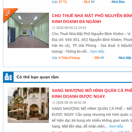
Giá:
47 Tỷ
-
85.6
M²
-
Nhà Bán
CHO THUÊ NHÀ MẶT PHỐ NGUYỄN BỈNH 
KINH DOANH ĐA NGÀNH
2026-08-04 21:14:43
Cho Thuê Nhà Mặt Phố Nguyễn Bỉnh Khiêm – Vị 
Địa chỉ: 649, 651, 653 Nguyễn Bỉnh Khiêm, Phư
Hải An cũ), TP. Hải Phòng - Giá thuê: 6 triệu/l
lượng) - Thông tin nổi...
Xem tiếp
Giá:
6 Triệu/tháng
-
300
M²
-
Nhà Mặt
Có thể bạn quan tâm
SANG NHƯỢNG MÔ HÌNH QUÁN CÀ PHÊ – 
KINH DOANH ĐƯỢC NGAY.
2026-08-05 09:02:28
SANG NHƯỢNG MÔ HÌNH QUÁN CÀ PHÊ – MẶT 
ĐƯỢC NGAY. Cần sang nhượng mô hình quán cà p
kế hiện đại, trẻ trung với nhiều không gian xanh,
hàng. Mặt tiền đẹp, dễ nhận diện,...
Xem tiếp