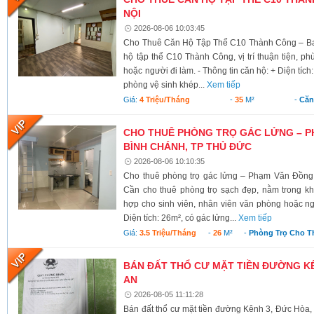
NỘI
2026-08-06 10:03:45
Cho Thuê Căn Hộ Tập Thể C10 Thành Công – Ba 
hộ tập thể C10 Thành Công, vị trí thuận tiện, ph
hoặc người đi làm. - Thông tin căn hộ: + Diện tích
phòng vệ sinh khép...
Xem tiếp
Giá:
4 Triệu/tháng
-
35
M²
-
Căn
CHO THUÊ PHÒNG TRỌ GÁC LỬNG – P
BÌNH CHÁNH, TP THỦ ĐỨC
2026-08-06 10:10:35
Cho thuê phòng trọ gác lửng – Phạm Văn Đồng
Cần cho thuê phòng trọ sạch đẹp, nằm trong kh
hợp cho sinh viên, nhân viên văn phòng hoặc ngư
Diện tích: 26m², có gác lửng...
Xem tiếp
Giá:
3.5 Triệu/tháng
-
26
M²
-
Phòng Trọ Cho T
BÁN ĐẤT THỔ CƯ MẶT TIỀN ĐƯỜNG KÊ
AN
2026-08-05 11:11:28
Bán đất thổ cư mặt tiền đường Kênh 3, Đức Hòa,