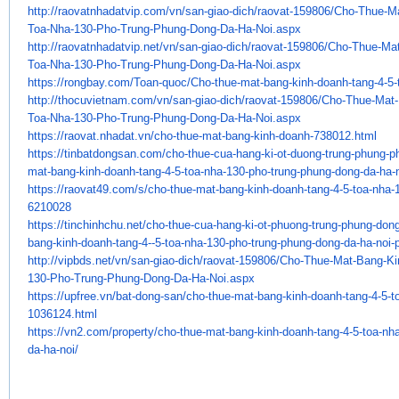
http://raovatnhadatvip.com/vn/
san-giao-dich/raovat-159806/
Cho-Thue-Ma
Toa-Nha-130-Pho-
Trung-Phung-Dong-Da-Ha-Noi.
aspx
http://raovatnhadatvip.net/vn/
san-giao-dich/raovat-159806/
Cho-Thue-Mat
Toa-Nha-130-Pho-
Trung-Phung-Dong-Da-Ha-Noi.
aspx
https://rongbay.com/Toan-quoc/
Cho-thue-mat-bang-kinh-doanh-
tang-4-5-
http://thocuvietnam.com/vn/
san-giao-dich/raovat-159806/
Cho-Thue-Mat-
Toa-Nha-130-Pho-
Trung-Phung-Dong-Da-Ha-Noi.
aspx
https://raovat.nhadat.vn/cho-
thue-mat-bang-kinh-doanh-
738012.html
https://tinbatdongsan.com/cho-
thue-cua-hang-ki-ot-duong-
trung-phung-p
mat-bang-kinh-
doanh-tang-4-5-toa-nha-130-
pho-trung-phung-dong-da-ha-
https://raovat49.com/s/cho-
thue-mat-bang-kinh-doanh-tang-
4-5-toa-nha-
6210028
https://tinchinhchu.net/cho-
thue-cua-hang-ki-ot-phuong-
trung-phung-dong
bang-kinh-doanh-
tang-4--5-toa-nha-130-pho-
trung-phung-dong-da-ha-noi-
http://vipbds.net/vn/san-giao-
dich/raovat-159806/Cho-Thue-
Mat-Bang-Ki
130-Pho-Trung-Phung-
Dong-Da-Ha-Noi.aspx
https://upfree.vn/bat-dong-
san/cho-thue-mat-bang-kinh-
doanh-tang-4-5-t
1036124.html
https://vn2.com/property/cho-
thue-mat-bang-kinh-doanh-tang-
4-5-toa-nh
da-ha-noi/