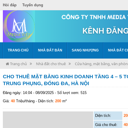
Hỏi đáp
Tuyển dụng
TRANG CHỦ
NHÀ ĐẤT BÁN
SANG NHƯỢNG
NHÀ ĐẤT C
Trang chủ
Nhà đất cho thuê
Cửa hàng, mặt bằng, văn phò
CHO THUÊ MẶT BẰNG KINH DOANH TẦNG 4 – 5 T
TRUNG PHỤNG, ĐỐNG ĐA, HÀ NỘI
Đăng ngày: 14:04 - 08/09/2025 - Số lượt xem: 515
Giá:
40
Triệu/tháng
- Diện tích:
200
m²
Diện tích:
20
Giá cho thuê:
40