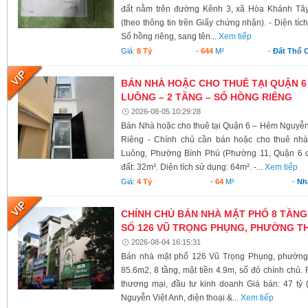
đất nằm trên đường Kênh 3, xã Hòa Khánh Tây
(theo thông tin trên Giấy chứng nhận). - Diện tí
Sổ hồng riêng, sang tên...
Xem tiếp
Giá:
8 Tỷ
-
644
M²
-
Đất Thổ 
BÁN NHÀ HOẶC CHO THUÊ TẠI QUẬN 6
LUÔNG – 2 TẦNG – SỔ HỒNG RIÊNG
2026-08-05 10:29:28
Bán Nhà hoặc cho thuê tại Quận 6 – Hẻm Nguyễ
Riêng - Chính chủ cần bán hoặc cho thuê nh
Luông, Phường Bình Phú (Phường 11, Quận 6 cũ)
đất: 32m². Diện tích sử dụng: 64m². -...
Xem tiếp
Giá:
4 Tỷ
-
64
M²
-
Nh
CHÍNH CHỦ BÁN NHÀ MẶT PHỐ 8 TẦNG
SỐ 126 VŨ TRỌNG PHỤNG, PHƯỜNG TH
2026-08-04 16:15:31
Bán nhà mặt phố 126 Vũ Trọng Phụng, phường 
85.6m2, 8 tầng, mặt tiền 4.9m, sổ đỏ chính chủ.
thương mại, đầu tư kinh doanh Giá bán: 47 tỷ 
Nguyễn Việt Anh, điện thoại &...
Xem tiếp