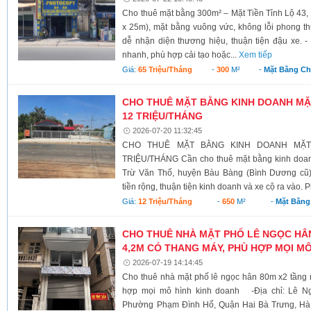
Cho thuê mặt bằng 300m² – Mặt Tiền Tỉnh Lộ 43, 
x 25m), mặt bằng vuông vức, không lỗi phong thủ
dễ nhận diện thương hiệu, thuận tiện đậu xe. -
nhanh, phù hợp cải tạo hoặc...
Xem tiếp
Giá:
65 Triệu/tháng
-
300
M²
-
Mặt Bằng C
CHO THUÊ MẶT BẰNG KINH DOANH MẶT 
12 TRIỆU/THÁNG
2026-07-20 11:32:45
CHO THUÊ MẶT BẰNG KINH DOANH MẶT 
TRIỆU/THÁNG Cần cho thuê mặt bằng kinh doan
Trừ Văn Thố, huyện Bàu Bàng (Bình Dương cũ),
tiền rộng, thuận tiện kinh doanh và xe cộ ra vào.
Giá:
12 Triệu/tháng
-
650
M²
-
Mặt Bằng
CHO THUÊ NHÀ MẶT PHỐ LÊ NGỌC HÂN
4,2M CÓ THANG MÁY, PHÙ HỢP MỌI M
2026-07-19 14:14:45
Cho thuê nhà mặt phố lê ngọc hân 80m x2 tầng 
hợp mọi mô hình kinh doanh -Địa chỉ: Lê N
Phường Phạm Đình Hổ, Quận Hai Bà Trưng, H