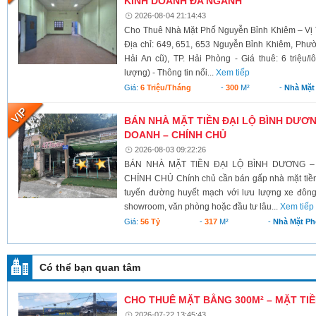
KINH DOANH ĐA NGÀNH
2026-08-04 21:14:43
Cho Thuê Nhà Mặt Phố Nguyễn Bỉnh Khiêm – Vị 
Địa chỉ: 649, 651, 653 Nguyễn Bỉnh Khiêm, Phư
Hải An cũ), TP. Hải Phòng - Giá thuê: 6 triệu/l
lượng) - Thông tin nổi...
Xem tiếp
Giá:
6 Triệu/tháng
-
300
M²
-
Nhà Mặt
BÁN NHÀ MẶT TIỀN ĐẠI LỘ BÌNH DƯƠNG
DOANH – CHÍNH CHỦ
2026-08-03 09:22:26
BÁN NHÀ MẶT TIỀN ĐẠI LỘ BÌNH DƯƠNG –
CHÍNH CHỦ Chính chủ cần bán gấp nhà mặt tiền 
tuyến đường huyết mạch với lưu lượng xe đông
showroom, văn phòng hoặc đầu tư lâu...
Xem tiếp
Giá:
56 Tỷ
-
317
M²
-
Nhà Mặt Ph
Có thể bạn quan tâm
CHO THUÊ MẶT BẰNG 300M² – MẶT TIỀN
2026-07-22 13:45:43