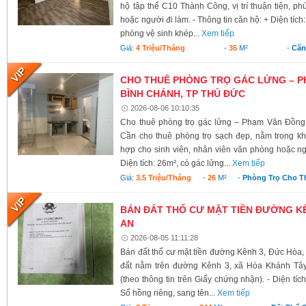
hộ tập thể C10 Thành Công, vị trí thuận tiện, ph
hoặc người đi làm. - Thông tin căn hộ: + Diện tích
phòng vệ sinh khép...
Xem tiếp
Giá:
4 Triệu/tháng
-
35
M²
-
Căn
CHO THUÊ PHÒNG TRỌ GÁC LỬNG – P
BÌNH CHÁNH, TP THỦ ĐỨC
2026-08-06 10:10:35
Cho thuê phòng trọ gác lửng – Phạm Văn Đồng
Cần cho thuê phòng trọ sạch đẹp, nằm trong kh
hợp cho sinh viên, nhân viên văn phòng hoặc ngư
Diện tích: 26m², có gác lửng...
Xem tiếp
Giá:
3.5 Triệu/tháng
-
26
M²
-
Phòng Trọ Cho T
BÁN ĐẤT THỔ CƯ MẶT TIỀN ĐƯỜNG KÊ
AN
2026-08-05 11:11:28
Bán đất thổ cư mặt tiền đường Kênh 3, Đức Hòa,
đất nằm trên đường Kênh 3, xã Hòa Khánh Tây
(theo thông tin trên Giấy chứng nhận). - Diện tí
Sổ hồng riêng, sang tên...
Xem tiếp