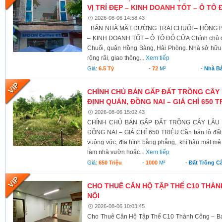
VỊ TRÍ ĐẸP – KINH DOANH TỐT – Ô TÔ
2026-08-06 14:58:43
BÁN NHÀ MẶT ĐƯỜNG TRẠI CHUỐI – HỒNG BÀ
– KINH DOANH TỐT – Ô TÔ ĐỖ CỬA Chính chủ c
Chuối, quận Hồng Bàng, Hải Phòng. Nhà sở hữu v
rộng rãi, giao thông...
Xem tiếp
Giá:
6.5 Tỷ
-
72
M²
-
Nhà B
CHÍNH CHỦ BÁN GẤP ĐẤT TRỒNG CÂY 
ĐỊNH QUÁN, ĐỒNG NAI – GIÁ CHỈ 650 T
2026-08-06 15:02:43
CHÍNH CHỦ BÁN GẤP ĐẤT TRỒNG CÂY LÂU N
ĐỒNG NAI – GIÁ CHỈ 650 TRIỆU Cần bán lô đất có 
vuông vức, địa hình bằng phẳng, khí hậu mát mẻ 
làm nhà vườn hoặc...
Xem tiếp
Giá:
650 Triệu
-
1000
M²
-
Đất Trồng C
CHO THUÊ CĂN HỘ TẬP THỂ C10 THÀNH
NỘI
2026-08-06 10:03:45
Cho Thuê Căn Hộ Tập Thể C10 Thành Công – Ba 