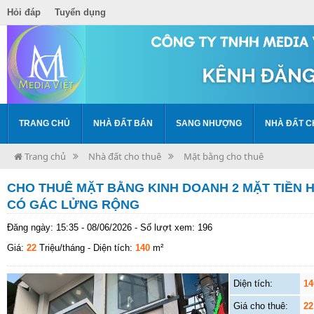
Hỏi đáp
Tuyển dụng
TRANG CHỦ
NHÀ ĐẤT BÁN
SANG NHƯỢNG
NHÀ ĐẤT C
Trang chủ
Nhà đất cho thuê
Mặt bằng cho thuê
CHO THUÊ MẶT BẰNG KINH DOANH 2 MẶT TIỀN 
CÓ GÁC LỬNG RỘNG
Đăng ngày: 15:35 - 08/06/2026 - Số lượt xem: 196
Giá:
22
Triệu/tháng
- Diện tích:
140
m²
Diện tích:
14
Giá cho thuê:
22