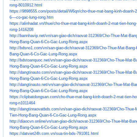
rong-8010912.html
https://9898555.com/posts/
detail/W6qn/cho-thue-mat-bang-
kinh-doanh-2
6-–-co-gac-lung-
rong.htm
https://alinhadat.vn/thue/cho-
thue-mat-bang-kinh-doanh-2-
mat-tien-hong
rong-1416208
http://bannhavip.net/vn/san-
giao-dich/raovat-312369/Cho-
Thue-Mat-Bang
Hong-Bang-Quan-6-Co-
Gac-Lung-Rong.aspx
http://bdsno1.com/vn/san-giao-
dich/raovat-312369/Cho-Thue-
Mat-Bang-
Bang-Quan-6-Co-Gac-
Lung-Rong.aspx
http://bdstoanquoc.net/vn/san-
giao-dich/raovat-312369/Cho-
Thue-Mat-B
Hong-Bang-Quan-6-Co-
Gac-Lung-Rong.aspx
http://dangtinauto.com/vn/san-
giao-dich/raovat-312369/Cho-
Thue-Mat-B
Hong-Bang-Quan-6-Co-
Gac-Lung-Rong.aspx
http://dangtinauto.net/vn/san-
giao-dich/raovat-312369/Cho-
Thue-Mat-Ban
Hong-Bang-Quan-6-Co-
Gac-Lung-Rong.aspx
https://clipbatdongsan.com/
cho-thue-mat-bang-kinh-doanh-
2-mat-tien-h
rong-n1011464
http://dangtinraovatbds.com/
vn/san-giao-dich/raovat-
312369/Cho-Thue-M
Tien-Hong-Bang-
Quan-6-Co-Gac-Lung-Rong.aspx
http://diaocvn.online/vn/san-
giao-dich/raovat-312369/Cho-
Thue-Mat-Ban
Hong-Bang-Quan-6-Co-
Gac-Lung-Rong.aspx
https://datviet24h.com.vn/sua-
tin-bds-791081.html