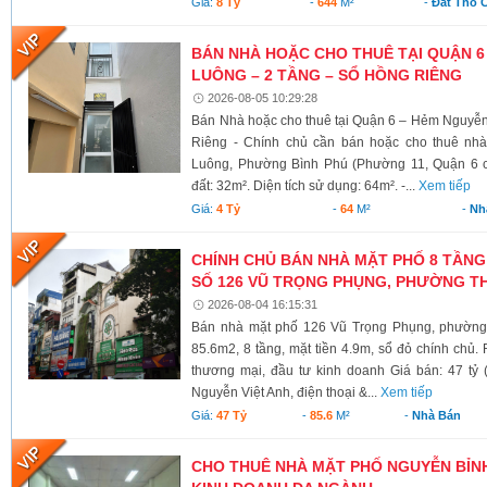
Giá:
8 Tỷ
-
644
M²
-
Đất Thổ 
BÁN NHÀ HOẶC CHO THUÊ TẠI QUẬN 6
LUÔNG – 2 TẦNG – SỔ HỒNG RIÊNG
2026-08-05 10:29:28
Bán Nhà hoặc cho thuê tại Quận 6 – Hẻm Nguyễ
Riêng - Chính chủ cần bán hoặc cho thuê nh
Luông, Phường Bình Phú (Phường 11, Quận 6 cũ)
đất: 32m². Diện tích sử dụng: 64m². -...
Xem tiếp
Giá:
4 Tỷ
-
64
M²
-
Nh
CHÍNH CHỦ BÁN NHÀ MẶT PHỐ 8 TẦNG
SỐ 126 VŨ TRỌNG PHỤNG, PHƯỜNG TH
2026-08-04 16:15:31
Bán nhà mặt phố 126 Vũ Trọng Phụng, phường 
85.6m2, 8 tầng, mặt tiền 4.9m, sổ đỏ chính chủ.
thương mại, đầu tư kinh doanh Giá bán: 47 tỷ 
Nguyễn Việt Anh, điện thoại &...
Xem tiếp
Giá:
47 Tỷ
-
85.6
M²
-
Nhà Bán
CHO THUÊ NHÀ MẶT PHỐ NGUYỄN BỈNH 