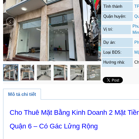
Tỉnh thành
TP
Quận huyện:
Qu
Phư
Vị trí:
Min
Dự án:
Ph
Loại BDS:
Mặ
Hướng nhà:
Ch
Mô tả chi tiết
Cho Thuê Mặt Bằng Kinh Doanh 2 Mặt Tiề
Quận 6 – Có Gác Lửng Rộng