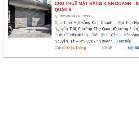
CHO THUÊ MẶT BẰNG KINH DOANH – M
QUẬN 5
2026-07-03 10:18:22
Cho Thuê Mặt Bằng Kinh Doanh – Mặt Tiền Nguy
Nguyễn Trãi, Phường Chợ Quán (Phường 3 cũ), 
thuê: 80 triệu/tháng - Diện tích: 107m² - Mặt bằ
Nguyễn Trãi – khu vực kinh doanh...
Xem tiếp
Giá:
80 Triệu/tháng
-
107
M²
-
Mặt B