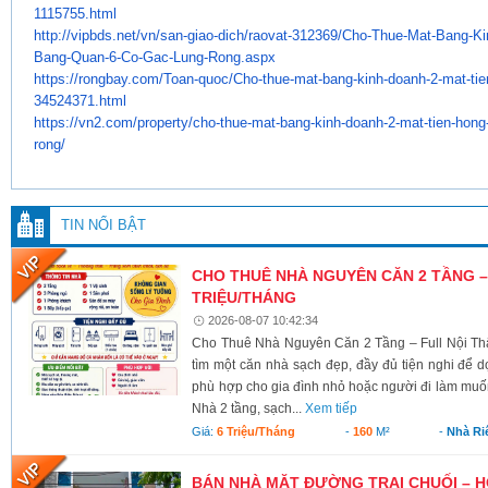
1115755.html
http://vipbds.net/vn/san-giao-
dich/raovat-312369/Cho-Thue-
Mat-Bang-Ki
Bang-Quan-6-Co-Gac-
Lung-Rong.aspx
https://rongbay.com/Toan-quoc/
Cho-thue-mat-bang-kinh-doanh-
2-mat-tie
34524371.html
https://vn2.com/property/cho-
thue-mat-bang-kinh-doanh-2-
mat-tien-hong
rong/
TIN NỔI BẬT
CHO THUÊ NHÀ NGUYÊN CĂN 2 TẦNG – 
TRIỆU/THÁNG
2026-08-07 10:42:34
Cho Thuê Nhà Nguyên Căn 2 Tầng – Full Nội Thấ
tìm một căn nhà sạch đẹp, đầy đủ tiện nghi để 
phù hợp cho gia đình nhỏ hoặc người đi làm muốn 
Nhà 2 tầng, sạch...
Xem tiếp
Giá:
6 Triệu/tháng
-
160
M²
-
Nhà Ri
BÁN NHÀ MẶT ĐƯỜNG TRẠI CHUỐI – 