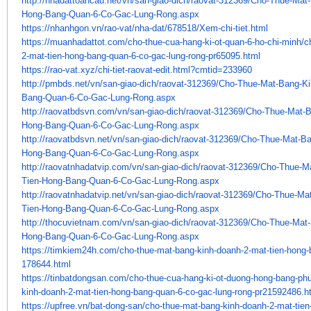
http://nhadattoancau.net/vn/
san-giao-dich/raovat-312369/
Cho-Thue-Mat-
Hong-Bang-Quan-6-
Co-Gac-Lung-Rong.aspx
https://nhanhgon.vn/rao-vat/
nha-dat/678518/Xem-chi-tiet.
html
https://muanhadattot.com/cho-
thue-cua-hang-ki-ot-quan-6-ho-
chi-minh/c
2-mat-tien-hong-
bang-quan-6-co-gac-lung-rong-
pr65095.html
https://rao-vat.xyz/chi-tiet-
raovat-edit.html?cmtid=233960
http://pmbds.net/vn/san-giao-
dich/raovat-312369/Cho-Thue-
Mat-Bang-Ki
Bang-Quan-6-Co-Gac-
Lung-Rong.aspx
http://raovatbdsvn.com/vn/san-
giao-dich/raovat-312369/Cho-
Thue-Mat-B
Hong-Bang-Quan-6-Co-
Gac-Lung-Rong.aspx
http://raovatbdsvn.net/vn/san-
giao-dich/raovat-312369/Cho-
Thue-Mat-Ba
Hong-Bang-Quan-6-Co-
Gac-Lung-Rong.aspx
http://raovatnhadatvip.com/vn/
san-giao-dich/raovat-312369/
Cho-Thue-Ma
Tien-Hong-Bang-Quan-6-
Co-Gac-Lung-Rong.aspx
http://raovatnhadatvip.net/vn/
san-giao-dich/raovat-312369/
Cho-Thue-Mat
Tien-Hong-Bang-Quan-6-
Co-Gac-Lung-Rong.aspx
http://thocuvietnam.com/vn/
san-giao-dich/raovat-312369/
Cho-Thue-Mat-
Hong-Bang-Quan-6-
Co-Gac-Lung-Rong.aspx
https://timkiem24h.com/cho-
thue-mat-bang-kinh-doanh-2-
mat-tien-hong-
178644.html
https://tinbatdongsan.com/cho-
thue-cua-hang-ki-ot-duong-
hong-bang-phu
kinh-doanh-2-mat-
tien-hong-bang-quan-6-co-gac-
lung-rong-pr21592486.h
https://upfree.vn/bat-dong-
san/cho-thue-mat-bang-kinh-
doanh-2-mat-tien