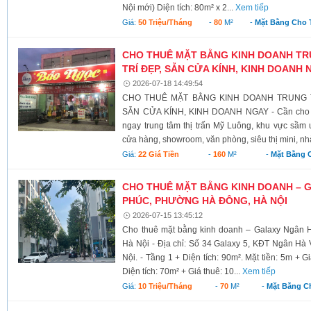
Nội mới) Diện tích: 80m² x 2...
Xem tiếp
Giá:
50 Triệu/tháng
-
80
M²
-
Mặt Bằng Cho 
CHO THUÊ MẶT BẰNG KINH DOANH TR
TRÍ ĐẸP, SẴN CỬA KÍNH, KINH DOANH 
2026-07-18 14:49:54
CHO THUÊ MẶT BẰNG KINH DOANH TRUNG T
SẴN CỬA KÍNH, KINH DOANH NGAY - Cần cho t
ngay trung tâm thị trấn Mỹ Luông, khu vực sầm 
cửa hàng, showroom, văn phòng, siêu thị mini, nh
Giá:
22 Giá Tiền
-
160
M²
-
Mặt Bằng 
CHO THUÊ MẶT BẰNG KINH DOANH – 
PHÚC, PHƯỜNG HÀ ĐÔNG, HÀ NỘI
2026-07-15 13:45:12
Cho thuê mặt bằng kinh doanh – Galaxy Ngân
Hà Nội - Địa chỉ: Số 34 Galaxy 5, KĐT Ngân H
Nội. - Tầng 1 + Diện tích: 90m². Mặt tiền: 5m + Gi
Diện tích: 70m² + Giá thuê: 10...
Xem tiếp
Giá:
10 Triệu/tháng
-
70
M²
-
Mặt Bằng C