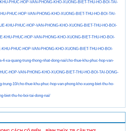
KHU-PHUC-HOP-VAN-PHONG-
KHO-XUONG-BIET-THU-HO-BOI-TAI-
KHU-PHUC-HOP-VAN-PHONG-
KHO-XUONG-BIET-THU-HO-BOI-TAI-
UE-KHU-PHUC-HOP-VAN-
PHONG-KHO-XUONG-BIET-THU-HO-
BOI-
E-KHU-PHUC-HOP-VAN-
PHONG-KHO-XUONG-BIET-THU-HO-
BOI-
-KHU-PHUC-HOP-VAN-
PHONG-KHO-XUONG-BIET-THU-HO-
BOI-
a-4-xa-quang-trung-
thong-nhat-dong-nai/cho-thue-
khu-phuc-hop-van-
HUC-HOP-VAN-PHONG-KHO-
XUONG-BIET-THU-HO-BOI-TAI-
DONG-
g-trung-10/cho-thue-
khu-phuc-hop-van-phong-kho-
xuong-biet-thu-ho-
g-biet-thu-ho-boi-tai-
dong-nai/
NG CÁCH CỔ ĐIỂN – BÌNH THỦY, TP. CẦN THƠ