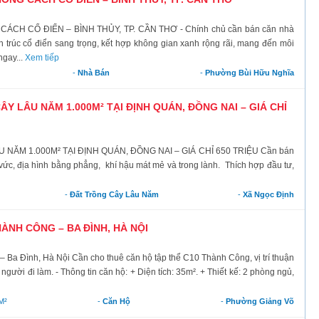
H CỔ ĐIỂN – BÌNH THỦY, TP. CẦN THƠ - Chính chủ cần bán căn nhà
 trúc cổ điển sang trọng, kết hợp không gian xanh rộng rãi, mang đến môi
ngay...
Xem tiếp
-
Nhà Bán
-
Phường Bùi Hữu Nghĩa
Y LÂU NĂM 1.000M² TẠI ĐỊNH QUÁN, ĐỒNG NAI – GIÁ CHỈ
ĂM 1.000M² TẠI ĐỊNH QUÁN, ĐỒNG NAI – GIÁ CHỈ 650 TRIỆU Cần bán
ng vức, địa hình bằng phẳng, khí hậu mát mẻ và trong lành. Thích hợp đầu tư,
-
Đất Trồng Cây Lâu Năm
-
Xã Ngọc Định
ÀNH CÔNG – BA ĐÌNH, HÀ NỘI
a Đình, Hà Nội Cần cho thuê căn hộ tập thể C10 Thành Công, vị trí thuận
người đi làm. - Thông tin căn hộ: + Diện tích: 35m². + Thiết kế: 2 phòng ngủ,
M²
-
Căn Hộ
-
Phường Giảng Võ