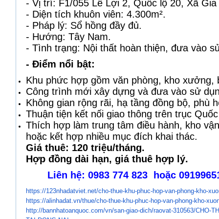
- Vị trí: F1/055 Lê Lợi 2, Quốc lộ 20, Xã Gi
- Diện tích khuôn viên: 4.300m².
- Pháp lý: Sổ hồng đầy đủ.
- Hướng: Tây Nam.
- Tình trạng: Nội thất hoàn thiện, đưa vào 
- Điểm nổi bật:
Khu phức hợp gồm văn phòng, kho xưởng, bi
Công trình mới xây dựng và đưa vào sử dụ
Không gian rộng rãi, hạ tầng đồng bộ, phù 
Thuận tiện kết nối giao thông trên trục Quốc
Thích hợp làm trung tâm điều hành, kho vận
hoặc kết hợp nhiều mục đích khai thác.
Giá thuê: 120 triệu/tháng.
Hợp đồng dài hạn, giá thuê hợp lý.
Liên hệ: 0983 774 823 hoặc 091996
https://123nhadatviet.net/cho-
thue-khu-phuc-hop-van-phong-
kho-xuon
https://alinhadat.vn/thue/cho-
thue-khu-phuc-hop-van-phong-
kho-xuong
http://bannhatoanquoc.com/vn/
san-giao-dich/raovat-310563/
CHO-TH