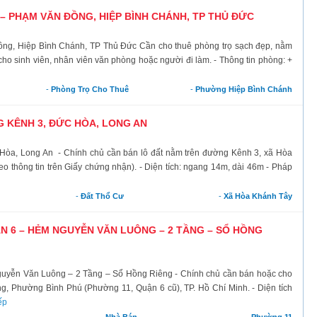
 PHẠM VĂN ĐỒNG, HIỆP BÌNH CHÁNH, TP THỦ ĐỨC
ồng, Hiệp Bình Chánh, TP Thủ Đức Cần cho thuê phòng trọ sạch đẹp, nằm
cho sinh viên, nhân viên văn phòng hoặc người đi làm. - Thông tin phòng: +
-
Phòng Trọ Cho Thuê
-
Phường Hiệp Bình Chánh
 KÊNH 3, ĐỨC HÒA, LONG AN
 Hòa, Long An - Chính chủ cần bán lô đất nằm trên đường Kênh 3, xã Hòa
o thông tin trên Giấy chứng nhận). - Diện tích: ngang 14m, dài 46m - Pháp
-
Đất Thổ Cư
-
Xã Hòa Khánh Tây
N 6 – HẺM NGUYỄN VĂN LUÔNG – 2 TẦNG – SỔ HỒNG
guyễn Văn Luông – 2 Tầng – Sổ Hồng Riêng - Chính chủ cần bán hoặc cho
g, Phường Bình Phú (Phường 11, Quận 6 cũ), TP. Hồ Chí Minh. - Diện tích
ếp
-
Nhà Bán
-
Phường 11