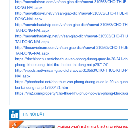
http://raovatbdsvn.com/vn/san-
giao-dich/raovat-310563/CHO-
THUE-
DONG-NAI.aspx
http://raovatbdsvn.net/vn/san-
giao-dich/raovat-310563/CHO-
THUE-
DONG-NAI.aspx
http://raovatnhadatvip.com/vn/
san-giao-dich/raovat-310563/
CHO-TH
TAI-DONG-NAI.aspx
http://raovatnhadatvip.net/vn/
san-giao-dich/raovat-310563/
CHO-THU
TAI-DONG-NAI.aspx
http://thocuvietnam.com/vn/
san-giao-dich/raovat-310563/
CHO-THUE
TAI-DONG-NAI.aspx
https://tinchinhchu.net/cho-
thue-van-phong-duong-quoc-lo-
20-241-dn
phong--kho-
xuong--biet-thu--ho-boi-tai-
dong-nai-p2971741
http://vipbds.net/vn/san-giao-
dich/raovat-310563/CHO-THUE-
KHU-P
NAI.aspx
https://phonhadat.net/cho-
thue-van-phong-duong-quoc-lo-
20-xa-quan
boi-tai-
dong-nai-pr17600421.htm
https://vn2.com/property/cho-
thue-khu-phuc-hop-van-phong-
kho-xuon
TIN NỔI BẬT
CHÍNH CHỦ BÁN NHÀ SÂN VƯỜN PHO