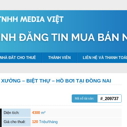
NHÀ ĐẤT CHO THUÊ
THÀNH VIÊN
LIÊN HỆ VÀ THANH TOÁ
ƯỞNG – BIỆT THỰ – HỒ BƠI TẠI ĐỒNG NAI
#_209737
Mã số tài sản:
Diện tích:
4300
m²
Giá cho thuê:
120
Triệu/tháng