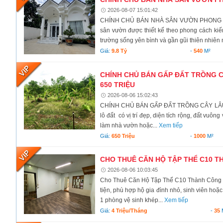
2026-08-07 15:01:42
CHÍNH CHỦ BÁN NHÀ SÂN VƯỜN PHONG CÁC
sân vườn được thiết kế theo phong cách kiến
trường sống yên bình và gần gũi thiên nhiên 
Giá:
9.8 Tỷ
-
540
M²
CHÍNH CHỦ BÁN GẤP ĐẤT TRỒNG CÂ
650 TRIỆU
2026-08-06 15:02:43
CHÍNH CHỦ BÁN GẤP ĐẤT TRỒNG CÂY LÂU N
lô đất có vị trí đẹp, diện tích rộng, đất vuô
làm nhà vườn hoặc...
Xem tiếp
Giá:
650 Triệu
-
1000
M²
CHO THUÊ CĂN HỘ TẬP THỂ C10 TH
2026-08-06 10:03:45
Cho Thuê Căn Hộ Tập Thể C10 Thành Công – B
tiện, phù hợp hộ gia đình nhỏ, sinh viên hoặc 
1 phòng vệ sinh khép...
Xem tiếp
Giá:
4 Triệu/tháng
-
35