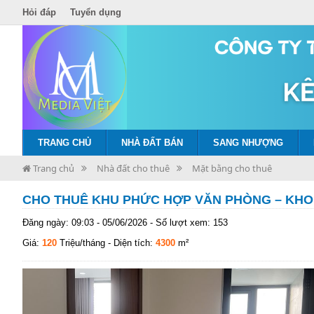
Hỏi đáp
Tuyển dụng
TRANG CHỦ
NHÀ ĐẤT BÁN
SANG NHƯỢNG
Trang chủ
Nhà đất cho thuê
Mặt bằng cho thuê
CHO THUÊ KHU PHỨC HỢP VĂN PHÒNG – KHO X
Đăng ngày: 09:03 - 05/06/2026 - Số lượt xem: 153
Giá:
120
Triệu/tháng
- Diện tích:
4300
m²