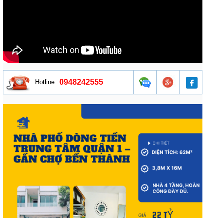
0948242555
Hotline