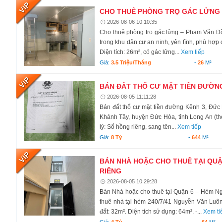
CHO THUÊ PHÒNG TRỌ GÁC LỬNG –
2026-08-06 10:10:35
Cho thuê phòng trọ gác lửng – Phạm Văn Đ
trong khu dân cư an ninh, yên tĩnh, phù hợp 
Diện tích: 26m², có gác lửng...
Xem tiếp
Giá:
3.5 Triệu/tháng
-
26
M²
BÁN ĐẤT THỔ CƯ MẶT TIỀN ĐƯỜNG
2026-08-05 11:11:28
Bán đất thổ cư mặt tiền đường Kênh 3, Đức
Khánh Tây, huyện Đức Hòa, tỉnh Long An (the
lý: Sổ hồng riêng, sang tên...
Xem tiếp
Giá:
8 Tỷ
-
644
M²
BÁN NHÀ HOẶC CHO THUÊ TẠI QUẬ
RIÊNG
2026-08-05 10:29:28
Bán Nhà hoặc cho thuê tại Quận 6 – Hẻm N
thuê nhà tại hẻm 240/7/41 Nguyễn Văn Luôn
đất: 32m². Diện tích sử dụng: 64m². -...
Xem ti
Giá:
4 Tỷ
-
64
M²