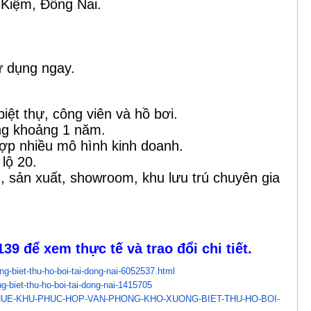
a Kiệm, Đồng Nai.
sử dụng ngay.
ệt thự, công viên và hồ bơi.
ng khoảng 1 năm.
hợp nhiều mô hình kinh doanh.
 lộ 20.
, sản xuất, showroom, khu lưu trú chuyên gia
5139
để xem thực tế và trao đổi chi tiết.
g-biet-thu-ho-boi-tai-
dong-nai-6052537.html
-biet-thu-ho-boi-tai-
dong-nai-1415705
UE-KHU-PHUC-HOP-VAN-
PHONG-KHO-XUONG-BIET-THU-HO-
BOI-