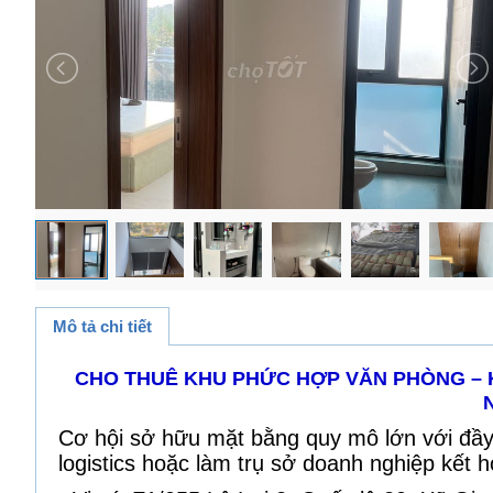
Mô tả chi tiết
CHO THUÊ KHU PHỨC HỢP VĂN PHÒNG – K
Cơ hội sở hữu mặt bằng quy mô lớn với đầy
logistics hoặc làm trụ sở doanh nghiệp kết 