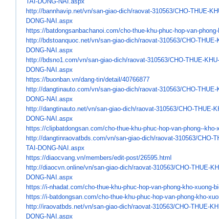
TAI-DONG-NAI.aspx
http://bannhavip.net/vn/san-
giao-dich/raovat-310563/CHO-
THUE-KH
DONG-NAI.aspx
https://batdongsanbachanoi.
com/cho-thue-khu-phuc-hop-van-
phong-
http://bdstoanquoc.net/vn/san-
giao-dich/raovat-310563/CHO-
THUE-
DONG-NAI.aspx
http://bdsno1.com/vn/san-giao-
dich/raovat-310563/CHO-THUE-
KHU
DONG-NAI.aspx
https://buonban.vn/dang-tin/
detail/40766877
http://dangtinauto.com/vn/san-
giao-dich/raovat-310563/CHO-
THUE-
DONG-NAI.aspx
http://dangtinauto.net/vn/san-
giao-dich/raovat-310563/CHO-
THUE-K
DONG-NAI.aspx
https://clipbatdongsan.com/
cho-thue-khu-phuc-hop-van-
phong--kho-x
http://dangtinraovatbds.com/
vn/san-giao-dich/raovat-
310563/CHO-
TAI-DONG-NAI.aspx
https://diaocvang.vn/members/
edit-post/26595.html
http://diaocvn.online/vn/san-
giao-dich/raovat-310563/CHO-
THUE-KH
DONG-NAI.aspx
https://i-nhadat.com/cho-thue-
khu-phuc-hop-van-phong-kho-
xuong-bie
https://i-batdongsan.com/cho-
thue-khu-phuc-hop-van-phong-
kho-xuon
http://iraovatbds.net/vn/san-
giao-dich/raovat-310563/CHO-
THUE-KH
DONG-NAI.aspx