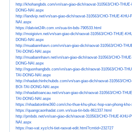
http://khohangbds.com/vn/san-
giao-dich/raovat-310563/CHO-
THUE-
DONG-NAI.aspx
http://landvip.net/vn/san-
giao-dich/raovat-310563/CHO-
THUE-KHU-
NAI.aspx
https://datviet24h.com.vn/sua-
tin-bds-790533.html
http://moigioivn.net/vn/san-
giao-dich/raovat-310563/CHO-
THUE-KH
DONG-NAI.aspx
http://muabannhavn.com/vn/san-
giao-dich/raovat-310563/CHO-
THU
TAI-
DONG-NAI.aspx
http://muabannhavn.net/vn/san-
giao-dich/raovat-310563/CHO-
THUE
DONG-NAI.aspx
http://nguonhangbds.com/vn/
san-giao-dich/raovat-310563/
CHO-THU
TAI-DONG-NAI.aspx
http://nhadatchinhchubds.com/
vn/san-giao-dich/raovat-
310563/CHO
BOI-TAI-DONG-NAI.aspx
http://nhadattoancau.net/vn/
san-giao-dich/raovat-310563/
CHO-THUE
TAI-DONG-NAI.aspx
https://nhadatonline360.com/
cho-thue-khu-phuc-hop-van-
phong-kho-x
https://quangcaonhadat.com.vn/
sua-tin-bds-861337.html
http://pmbds.net/vn/san-giao-
dich/raovat-310563/CHO-THUE-
KHU-P
NAI.aspx
https://rao-vat.xyz/chi-tiet-
raovat-edit.html?cmtid=232727