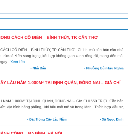
NG CÁCH CỔ ĐIỂN – BÌNH THỦY, TP. CẦN THƠ
H CỔ ĐIỂN – BÌNH THỦY, TP. CẦN THƠ - Chính chủ cần bán căn nhà
 trúc cổ điển sang trọng, kết hợp không gian xanh rộng rãi, mang đến môi
ngay...
Xem tiếp
-
Nhà Bán
-
Phường Bùi Hữu Nghĩa
Y LÂU NĂM 1.000M² TẠI ĐỊNH QUÁN, ĐỒNG NAI – GIÁ CHỈ
ĂM 1.000M² TẠI ĐỊNH QUÁN, ĐỒNG NAI – GIÁ CHỈ 650 TRIỆU Cần bán
ng vức, địa hình bằng phẳng, khí hậu mát mẻ và trong lành. Thích hợp đầu tư,
-
Đất Trồng Cây Lâu Năm
-
Xã Ngọc Định
ÀNH CÔNG – BA ĐÌNH, HÀ NỘI