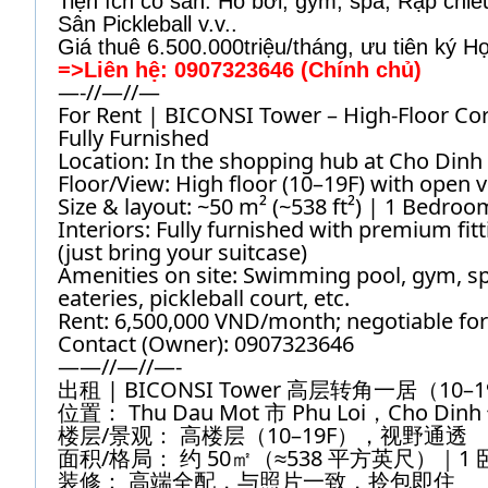
Tiện ích có sẵn: Hồ bơi, gym, spa, Rạp chi
Sân Pickleball v.v..
Giá thuê 6.500.000triệu/tháng, ưu tiên ký 
=>Liên hệ: 0907323646 (Chính chủ)
—-//—//—
For Rent | BICONSI Tower – High-Floor Co
Fully Furnished
Location: In the shopping hub at Cho Dinh
Floor/View: High floor (10–19F) with open 
Size & layout: ~50 m² (~538 ft²) | 1 Bedro
Interiors: Fully furnished with premium f
(just bring your suitcase)
Amenities on site: Swimming pool, gym, s
eateries, pickleball court, etc.
Rent: 6,500,000 VND/month; negotiable for
Contact (Owner): 0907323646
——//—//—-
出租 | BICONSI Tower 高层转角一居（1
位置： Thu Dau Mot 市 Phu Loi，Cho
楼层/景观： 高楼层（10–19F），视野通透
面积/格局： 约 50㎡（≈538 平方英尺）｜1 
装修： 高端全配，与照片一致，拎包即住