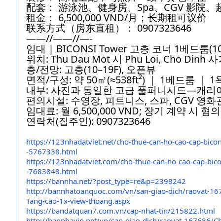
配套： 游泳池、健身房、Spa、CGV 影院
租金： 6,500,000 VND/月；长期租可议价
联系方式（房东直租）： 0907323646
——//——//—-
임대 | BICONSI Tower 고층 코너 1베드룸
위치: Thu Dau Mot 시 Phu Loi, Cho D
층/전망: 고층(10–19F), 오픈뷰
면적/구성: 약 50㎡(≈538ft²) ｜ 1베드룸 ｜ 
내부: 사진과 동일한 고급 풀퍼니시드—캐리
편의시설: 수영장, 피트니스, 스파, CGV 영화
임대료: 월 6,500,000 VND; 장기 계약 시 협
연락처(집주인): 0907323646
https://123nhadatviet.net/cho-
thue-can-ho-cao-cap-bicon
-5767338.html
https://123nhadatviet.com/cho-
thue-can-ho-cao-cap-bico
-7683848.html
https://bannha.net/?post_type=
re&p=2398242
http://bannhatoanquoc.com/vn/
san-giao-dich/raovat-16
Tang-
cao-1x-view-thoang.aspx
https://bandatquan7.com.vn/
cap-nhat-tin/215822.html
http://bannhavip.net/vn/san-
giao-dich/raovat-167686/C