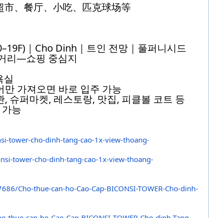
、超市、餐厅、小吃、匹克球场等
(10–19F)｜Cho Dinh｜트인 전망｜풀퍼니시드
inh 사거리—쇼핑 중심지
1욕실
어만 가져오면 바로 입주 가능
관, 슈퍼마켓, 레스토랑, 맛집, 피클볼 코트 등
의 가능
si-
tower-cho-dinh-tang-cao-1x-
view-thoang-
nsi-
tower-cho-dinh-tang-cao-1x-
view-thoang-
7686/
Cho-thue-can-ho-Cao-Cap-
BICONSI-TOWER-Cho-dinh-
ho-
thue-can-ho-Cao-Cap-BICONSI-
TOWER-Cho-dinh-Tang-