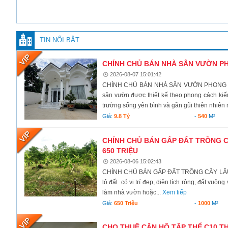
TIN NỔI BẬT
CHÍNH CHỦ BÁN NHÀ SÂN VƯỜN PHO
2026-08-07 15:01:42
CHÍNH CHỦ BÁN NHÀ SÂN VƯỜN PHONG CÁC
sân vườn được thiết kế theo phong cách kiến
trường sống yên bình và gần gũi thiên nhiên 
Giá:
9.8 Tỷ
-
540
M²
CHÍNH CHỦ BÁN GẤP ĐẤT TRỒNG CÂ
650 TRIỆU
2026-08-06 15:02:43
CHÍNH CHỦ BÁN GẤP ĐẤT TRỒNG CÂY LÂU N
lô đất có vị trí đẹp, diện tích rộng, đất vuô
làm nhà vườn hoặc...
Xem tiếp
Giá:
650 Triệu
-
1000
M²
CHO THUÊ CĂN HỘ TẬP THỂ C10 TH