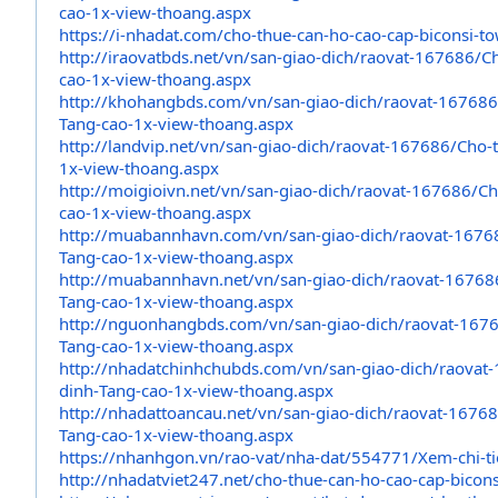
cao-1x-
view-thoang.aspx
https://i-nhadat.com/cho-thue-
can-ho-cao-cap-biconsi-to
http://iraovatbds.net/vn/san-
giao-dich/raovat-167686/C
cao-1x-
view-thoang.aspx
http://khohangbds.com/vn/san-
giao-dich/raovat-16768
Tang-cao-1x-
view-thoang.aspx
http://landvip.net/vn/san-
giao-dich/raovat-167686/Cho-
1x-
view-thoang.aspx
http://moigioivn.net/vn/san-
giao-dich/raovat-167686/Ch
cao-1x-
view-thoang.aspx
http://muabannhavn.com/vn/san-
giao-dich/raovat-1676
Tang-cao-1x-
view-thoang.aspx
http://muabannhavn.net/vn/san-
giao-dich/raovat-16768
Tang-cao-1x-
view-thoang.aspx
http://nguonhangbds.com/vn/
san-giao-dich/raovat-167
Tang-
cao-1x-view-thoang.aspx
http://nhadatchinhchubds.com/
vn/san-giao-dich/raovat-
dinh-
Tang-cao-1x-view-thoang.aspx
http://nhadattoancau.net/vn/
san-giao-dich/raovat-1676
Tang-
cao-1x-view-thoang.aspx
https://nhanhgon.vn/rao-vat/
nha-dat/554771/Xem-chi-ti
http://nhadatviet247.net/cho-
thue-can-ho-cao-cap-bicons