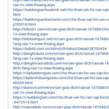
cao-1x-
view-thoang.aspx
https://batdongsanhoabinh.net/
cho-thue-can-ho-cao-cap
html
https://batdongsanbachanoi.
com/cho-thue-can-ho-cao-c
j290018.
html
http://bdsno1.com/vn/san-giao-
dich/raovat-167686/Cho
1x-view-
thoang.aspx
http://bdstoanquoc.net/vn/san-
giao-dich/raovat-167686
Tang-cao-1x-
view-thoang.aspx
https://bds68.com.vn/Admin/
Product/Detail/28700454
http://dangtinauto.com/vn/san-
giao-dich/raovat-167686
Tang-cao-1x-
view-thoang.aspx
http://dangtinraovatbds.com/
vn/san-giao-dich/raovat-
16
dinh-
Tang-cao-1x-view-thoang.aspx
https://clipbatdongsan.com/
cho-thue-can-ho-cao-cap-
bic
https://datbinhduongsodo.com/
cho-thue-can-ho-cao-cap
48204.html
http://diaocvn.online/vn/san-
giao-dich/raovat-167686/C
cao-1x-
view-thoang.aspx
https://i-batdongsan.com/cho-
thue-can-ho-cao-cap-bicon
-6473514.html
http://iraovatbds.com/vn/san-
giao-dich/raovat-167686/