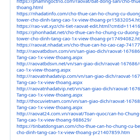
https://phamngoctrio.com/
raovat/bat-dong-san/cho-thu
thoang.html
https://nhadatinfo.com/cho-
thue-can-ho-chung-cu-duong
tower-cho-
dinh-tang-cao-1x-view-thoang-
pr15832054.h
https://rao-vat.xyz/chi-tiet-
raovat-edit.html?cmtid=1141
https://phonhadat.net/cho-
thue-can-ho-chung-cu-duong-
tower-
cho-dinh-tang-cao-1x-view-
thoang-pr17494082.h
https://raovat.nhadat.vn/cho-
thue-can-ho-cao-cap-74177
http://raovatbdsvn.com/vn/san-
giao-dich/raovat-16768
Tang-cao-1x-
view-thoang.aspx
http://raovatbdsvn.net/vn/san-
giao-dich/raovat-167686/
cao-1x-
view-thoang.aspx
http://raovatnhadatvip.com/vn/
san-giao-dich/raovat-16
Tang-
cao-1x-view-thoang.aspx
http://raovatnhadatvip.net/vn/
san-giao-dich/raovat-167
Tang-
cao-1x-view-thoang.aspx
http://thocuvietnam.com/vn/
san-giao-dich/raovat-1676
Tang-
cao-1x-view-thoang.aspx
http://raovat24.com.vn/raovat/
Toan-quoc/can-ho-Chung
Tang-cao-1x-
view-thoang-988629/
https://tinbatdongsan.com/cho-
thue-can-ho-chung-cu-b
cho-
dinh-tang-cao-1x-view-thoang-
pr21407859.htm