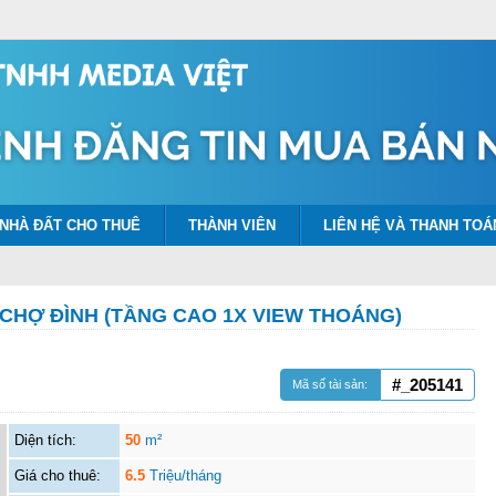
NHÀ ĐẤT CHO THUÊ
THÀNH VIÊN
LIÊN HỆ VÀ THANH TOÁ
CHỢ ĐÌNH (TẦNG CAO 1X VIEW THOÁNG)
#_205141
Mã số tài sản:
Diện tích:
50
m²
Giá cho thuê:
6.5
Triệu/tháng