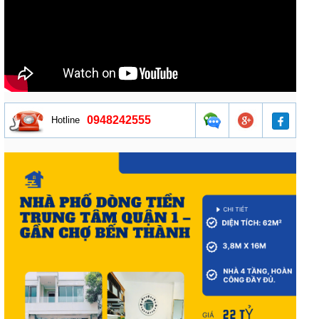
0948242555
Hotline