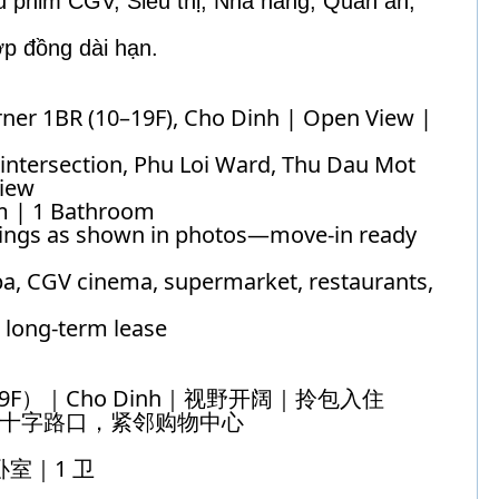
ếu phim CGV, Siêu thị, Nhà hàng, Quán ăn,
Hợp đồng dài hạn.
rner 1BR (10–19F), Cho Dinh | Open View |
 intersection, Phu Loi Ward, Thu Dau Mot
view
om | 1 Bathroom
ittings as shown in photos—move‑in ready
pa, CGV cinema, supermarket, restaurants,
 long‑term lease
0–19F）｜Cho Dinh｜视野开阔｜拎包入住
 Dinh 十字路口，紧邻购物中心
卧室｜1 卫