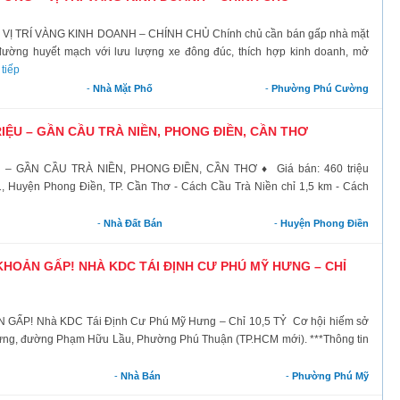
VỊ TRÍ VÀNG KINH DOANH – CHÍNH CHỦ Chính chủ cần bán gấp nhà mặt
n đường huyết mạch với lưu lượng xe đông đúc, thích hợp kinh doanh, mở
tiếp
-
Nhà Mặt Phố
-
Phường Phú Cường
RIỆU – GẦN CẦU TRÀ NIỀN, PHONG ĐIỀN, CẦN THƠ
– GẦN CẦU TRÀ NIỀN, PHONG ĐIỀN, CẦN THƠ ♦ Giá bán: 460 triệu
1, Huyện Phong Điền, TP. Cần Thơ - Cách Cầu Trà Niền chỉ 1,5 km - Cách
-
Nhà Đất Bán
-
Huyện Phong Điền
KHOẢN GẤP! NHÀ KDC TÁI ĐỊNH CƯ PHÚ MỸ HƯNG – CHỈ
P! Nhà KDC Tái Định Cư Phú Mỹ Hưng – Chỉ 10,5 TỶ Cơ hội hiếm sở
ưng, đường Phạm Hữu Lầu, Phường Phú Thuận (TP.HCM mới). ***Thông tin
-
Nhà Bán
-
Phường Phú Mỹ