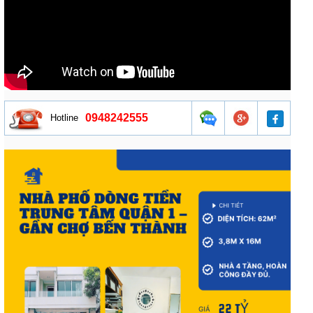
0948242555
Hotline