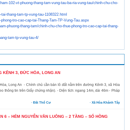
tham-102-vt-phuong-
thang-tam-vung-tau-ba-ria-
vung-tau/chinh-chu-cho-
-tai-thang-tam-tp-
vung-tau-1108322.html
-phong-tro-cao-cap-
tai-Thang-Tam-TP-Vung-Tau.aspx
ham-phuong-thang-
tam/chinh-chu-cho-thue-phong-
tro-cao-cap-tai-thang-
hang-tam-tp-vung-
tau-4/
 KÊNH 3, ĐỨC HÒA, LONG AN
 Hòa, Long An - Chính chủ cần bán lô đất nằm trên đường Kênh 3, xã Hòa
o thông tin trên Giấy chứng nhận). - Diện tích: ngang 14m, dài 46m - Pháp
-
Đất Thổ Cư
-
Xã Hòa Khánh Tây
N 6 – HẺM NGUYỄN VĂN LUÔNG – 2 TẦNG – SỔ HỒNG