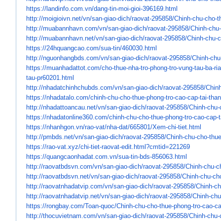
https://landinfo.com.vn/dang-
tin-moi-gioi-396169.html
http://moigioivn.net/vn/san-
giao-dich/raovat-295858/Chinh-
chu-cho-t
http://muabannhavn.com/vn/san-
giao-dich/raovat-295858/Chinh-
chu-
http://muabannhavn.net/vn/san-
giao-dich/raovat-295858/Chinh-
chu-c
https://24hquangcao.com/sua-
tin/460030.html
http://nguonhangbds.com/vn/
san-giao-dich/raovat-295858/
Chinh-chu
https://muanhadattot.com/cho-
thue-nha-tro-phong-tro-vung-
tau-ba-ri
tau-
pr60201.html
http://nhadatchinhchubds.com/
vn/san-giao-dich/raovat-
295858/Chinh
https://nhadatalo.com/chinh-
chu-cho-thue-phong-tro-cao-
cap-tai-tha
http://nhadattoancau.net/vn/
san-giao-dich/raovat-295858/
Chinh-chu-
https://nhadatonline360.com/
chinh-chu-cho-thue-phong-tro-
cao-cap-t
https://nhanhgon.vn/rao-vat/
nha-dat/665801/Xem-chi-tiet.
html
http://pmbds.net/vn/san-giao-
dich/raovat-295858/Chinh-chu-
cho-thue
https://rao-vat.xyz/chi-tiet-
raovat-edit.html?cmtid=221269
https://quangcaonhadat.com.vn/
sua-tin-bds-856063.html
http://raovatbdsvn.com/vn/san-
giao-dich/raovat-295858/Chinh-
chu-c
http://raovatbdsvn.net/vn/san-
giao-dich/raovat-295858/Chinh-
chu-cho
http://raovatnhadatvip.com/vn/
san-giao-dich/raovat-295858/
Chinh-ch
http://raovatnhadatvip.net/vn/
san-giao-dich/raovat-295858/
Chinh-chu
https://rongbay.com/Toan-quoc/
Chinh-chu-cho-thue-phong-tro-
cao-ca
http://thocuvietnam.com/vn/
san-giao-dich/raovat-295858/
Chinh-chu-