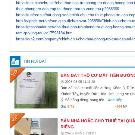
https://tinchinhchu.net/cho-
thue-nha-tro-phong-tro-duong-
hoang-hoa-
thue-
phong-tro-cao-cap-tai-thang-
tam-tp-vung-tau-p2958366
https://upfree.vn/bat-dong-
san/chinh-chu-cho-thue-phong-
tro-cao-cap
http://vipbds.net/vn/san-giao-
dich/raovat-295858/Chinh-chu-
cho-thue
https://phonhadat.net/cho-
thue-nha-tro-phong-tro-duong-
hoang-hoa-t
tam-tp-
vung-tau-pr17598184.htm
https://vn2.com/property/
chinh-chu-cho-thue-phong-tro-
cao-cap-tai-t
TIN NỔI BẬT
BÁN ĐẤT THỔ CƯ MẶT TIỀN ĐƯỜNG
2026-08-05 11:11:28
Bán đất thổ cư mặt tiền đường Kênh 3, Đức
Khánh Tây, huyện Đức Hòa, tỉnh Long An (the
lý: Sổ hồng riêng, sang tên...
Xem tiếp
Giá:
8 Tỷ
-
644
M²
BÁN NHÀ HOẶC CHO THUÊ TẠI QUẬ
RIÊNG
2026-08-05 10:29:28