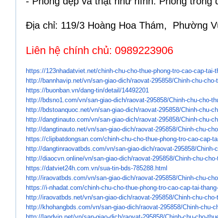
- Phòng đẹp và thật như hình. Phòng trống
Địa chỉ: 119/3 Hoàng Hoa Thám, Phường 
Liên hệ chính chủ: 0989223906
https://123nhadatviet.net/
chinh-chu-cho-thue-phong-tro-
cao-cap-tai-
http://bannhavip.net/vn/san-
giao-dich/raovat-295858/Chinh-
chu-cho-t
https://buonban.vn/dang-tin/
detail/14492201
http://bdsno1.com/vn/san-giao-
dich/raovat-295858/Chinh-chu-
cho-th
http://bdstoanquoc.net/vn/san-
giao-dich/raovat-295858/Chinh-
chu-ch
http://dangtinauto.com/vn/san-
giao-dich/raovat-295858/Chinh-
chu-ch
http://dangtinauto.net/vn/san-
giao-dich/raovat-295858/Chinh-
chu-cho
https://clipbatdongsan.com/
chinh-chu-cho-thue-phong-tro-
cao-cap-ta
http://dangtinraovatbds.com/
vn/san-giao-dich/raovat-
295858/Chinh-c
http://diaocvn.online/vn/san-
giao-dich/raovat-295858/Chinh-
chu-cho-
https://datviet24h.com.vn/sua-
tin-bds-785288.html
http://iraovatbds.com/vn/san-
giao-dich/raovat-295858/Chinh-
chu-cho
https://i-nhadat.com/chinh-
chu-cho-thue-phong-tro-cao-
cap-tai-thang
http://iraovatbds.net/vn/san-
giao-dich/raovat-295858/Chinh-
chu-cho-
http://khohangbds.com/vn/san-
giao-dich/raovat-295858/Chinh-
chu-ch
http://landvip.net/vn/san-
giao-dich/raovat-295858/Chinh-
chu-cho-thue