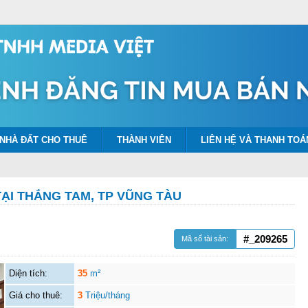
NHÀ ĐẤT CHO THUÊ
THÀNH VIÊN
LIÊN HỆ VÀ THANH TOÁ
ẠI THẮNG TAM, TP VŨNG TÀU
#_209265
Mã số tài sản:
Diện tích:
35
m²
Giá cho thuê:
3
Triệu/tháng