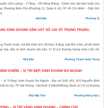
guyễn Văn Luông – 2 Tầng – Sổ Hồng Riêng - Chính chủ cần bán hoặc cho
g, Phường Bình Phú (Phường 11, Quận 6 cũ), TP. Hồ Chí Minh. - Diện tích
ếp
-
Nhà Bán
-
Phường 11
ẦNG KINH DOANH SẦM UẤT SỐ 126 VŨ TRỌNG PHỤNG,
Thanh Xuân, Hà Nội Diện tích: 85.6m2, 8 tầng, mặt tiền 4.9m, sổ đỏ chính
ng mại, đầu tư kinh doanh Giá bán: 47 tỷ (có thương lượng nhẹ) Liên hệ:
-
Nhà Bán
-
Phường Thanh Xuân Trung
NH KHIÊM – VỊ TRÍ ĐẸP, KINH DOANH ĐA NGÀNH
 Vị Trí Đẹp, Kinh Doanh Đa Ngành - Địa chỉ: 649, 651, 653 Nguyễn Bỉnh
 An cũ), TP. Hải Phòng - Giá thuê: 6 triệu/lô/tháng (thuê cả 3 lô có thương
²
-
Nhà Mặt Tiền
-
Phường Đông Hải 1
ƯƠNG – VỊ TRÍ VÀNG KINH DOANH – CHÍNH CHỦ