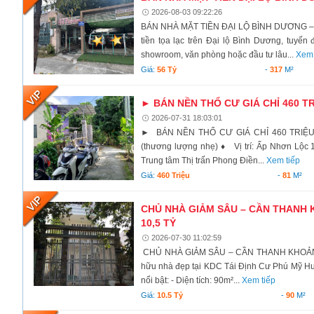
2026-08-03 09:22:26
BÁN NHÀ MẶT TIỀN ĐẠI LỘ BÌNH DƯƠNG – 
tiền tọa lạc trên Đại lộ Bình Dương, tuyế
showroom, văn phòng hoặc đầu tư lâu...
Xem 
Giá:
56 Tỷ
-
317
M²
► BÁN NỀN THỔ CƯ GIÁ CHỈ 460 T
2026-07-31 18:03:01
► BÁN NỀN THỔ CƯ GIÁ CHỈ 460 TRIỆU 
(thương lượng nhẹ) ♦ Vị trí: Ấp Nhơn Lộc 
Trung tâm Thị trấn Phong Điền...
Xem tiếp
Giá:
460 Triệu
-
81
M²
CHỦ NHÀ GIẢM SÂU – CẦN THANH 
10,5 TỶ
2026-07-30 11:02:59
CHỦ NHÀ GIẢM SÂU – CẦN THANH KHOẢN GẤ
hữu nhà đẹp tại KDC Tái Định Cư Phú Mỹ H
nổi bật: - Diện tích: 90m²...
Xem tiếp
Giá:
10.5 Tỷ
-
90
M²