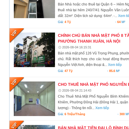
Bán Nhà hoặc cho thuê tại Quận 6 – Hẻm N
thuê nhà tại hẻm 240/7/41 Nguyễn Văn Luôn
đất: 32m². Diện tích sử dụng: 64m². -...
Xem ti
Giá:
4 Tỷ
-
64
M²
CHÍNH CHỦ BÁN NHÀ MẶT PHỐ 8 T
PHƯỜNG THANH XUÂN, HÀ NỘI
2026-08-04 16:15:31
Bán nhà mặt phố 126 Vũ Trọng Phụng, phường 
chủ. Rất thích hợp cho các hoạt động thươ
Nguyễn Việt Anh, điện thoại &...
Xem tiếp
Giá:
47 Tỷ
-
85.6
M²
CHO THUÊ NHÀ MẶT PHỐ NGUYỄN BỈ
2026-08-04 21:14:43
Cho Thuê Nhà Mặt Phố Nguyễn Bỉnh Khiêm –
Khiêm, Phường Đông Hải (Đông Hải 1, quận Hải
lượng) - Thông tin nổi...
Xem tiếp
Giá:
6 Triệu/tháng
-
300
M
BÁN NHÀ MẶT TIỀN ĐẠI LỘ BÌNH D