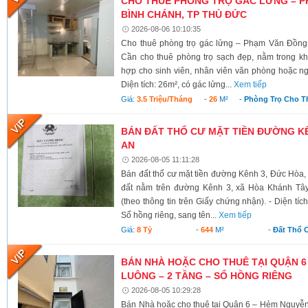
CHO THUÊ PHÒNG TRỌ GÁC LỬNG – P
BÌNH CHÁNH, TP THỦ ĐỨC
2026-08-06 10:10:35
Cho thuê phòng trọ gác lửng – Phạm Văn Đồng
Cần cho thuê phòng trọ sạch đẹp, nằm trong kh
hợp cho sinh viên, nhân viên văn phòng hoặc ngư
Diện tích: 26m², có gác lửng...
Xem tiếp
Giá:
3.5 Triệu/tháng
-
26
M²
-
Phòng Trọ Cho T
BÁN ĐẤT THỔ CƯ MẶT TIỀN ĐƯỜNG KÊ
AN
2026-08-05 11:11:28
Bán đất thổ cư mặt tiền đường Kênh 3, Đức Hòa,
đất nằm trên đường Kênh 3, xã Hòa Khánh Tây
(theo thông tin trên Giấy chứng nhận). - Diện tí
Sổ hồng riêng, sang tên...
Xem tiếp
Giá:
8 Tỷ
-
644
M²
-
Đất Thổ 
BÁN NHÀ HOẶC CHO THUÊ TẠI QUẬN 6
LUÔNG – 2 TẦNG – SỔ HỒNG RIÊNG
2026-08-05 10:29:28
Bán Nhà hoặc cho thuê tại Quận 6 – Hẻm Nguyễ