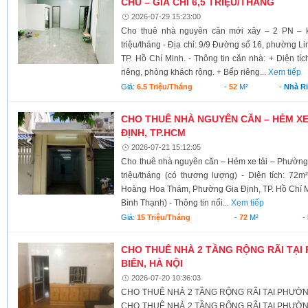
CHỦ – GIÁ CHỈ 6,5 TRIỆU/THÁNG
2026-07-29 15:23:00
Cho thuê nhà nguyên căn mới xây – 2 PN – k
triệu/tháng - Địa chỉ: 9/9 Đường số 16, phường L
TP. Hồ Chí Minh. - Thông tin căn nhà: + Diện tí
riêng, phòng khách rộng. + Bếp riêng...
Xem tiếp
Giá:
6.5 Triệu/tháng
-
52
M²
-
Nhà R
CHO THUÊ NHÀ NGUYÊN CĂN – HẺM XE
ĐỊNH, TP.HCM
2026-07-21 15:12:05
Cho thuê nhà nguyên căn – Hẻm xe tải – Phường 
triệu/tháng (có thương lượng) - Diện tích: 72
Hoàng Hoa Thám, Phường Gia Định, TP. Hồ Chí M
Bình Thạnh) - Thông tin nổi...
Xem tiếp
Giá:
15 Triệu/tháng
-
72
M²
-
CHO THUÊ NHÀ 2 TẦNG RỘNG RÃI TẠI
BIÊN, HÀ NỘI
2026-07-20 10:36:03
CHO THUÊ NHÀ 2 TẦNG RỘNG RÃI TẠI PHƯỜNG
CHO THUÊ NHÀ 2 TẦNG RỘNG RÃI TẠI PHƯỜNG