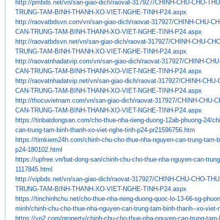
http://pmbds.net/vn/san-giao-
dich/raovat-317927/CHINH-CHU-
CHO-THU
TRUNG-
TAM-BINH-THANH-XO-VIET-NGHE-
TINH-P24.aspx
http://raovatbdsvn.com/vn/san-
giao-dich/raovat-317927/CHINH-
CHU-CH
CAN-
TRUNG-TAM-BINH-THANH-XO-VIET-
NGHE-TINH-P24.aspx
http://raovatbdsvn.net/vn/san-
giao-dich/raovat-317927/CHINH-
CHU-CHO
TRUNG-TAM-BINH-THANH-XO-VIET-
NGHE-TINH-P24.aspx
http://raovatnhadatvip.com/vn/
san-giao-dich/raovat-317927/
CHINH-CHU
CAN-TRUNG-TAM-BINH-THANH-XO-
VIET-NGHE-TINH-P24.aspx
http://raovatnhadatvip.net/vn/
san-giao-dich/raovat-317927/
CHINH-CHU-
CAN-TRUNG-TAM-BINH-THANH-XO-
VIET-NGHE-TINH-P24.aspx
http://thocuvietnam.com/vn/
san-giao-dich/raovat-317927/
CHINH-CHU-C
CAN-TRUNG-TAM-BINH-THANH-XO-
VIET-NGHE-TINH-P24.aspx
https://tinbatdongsan.com/cho-
thue-nha-rieng-duong-12ab-
phuong-24/chi
can-trung-tam-binh-
thanh-xo-viet-nghe-tinh-p24-
pr21596756.htm
https://timkiem24h.com/chinh-
chu-cho-thue-nha-nguyen-can-
trung-tam-b
p24-180102.html
https://upfree.vn/bat-dong-
san/chinh-chu-cho-thue-nha-
nguyen-can-trung
1117845.
html
http://vipbds.net/vn/san-giao-
dich/raovat-317927/CHINH-CHU-
CHO-THU
TRUNG-
TAM-BINH-THANH-XO-VIET-NGHE-
TINH-P24.aspx
https://tinchinhchu.net/cho-
thue-nha-rieng-duong-quoc-lo-
13-66-sg-phuon
minh/chinh-chu-cho-
thue-nha-nguyen-can-trung-tam-
binh-thanh--xo-viet-
https://vn2.com/property/
chinh-chu-cho-thue-nha-nguyen-
can-trung-tam-