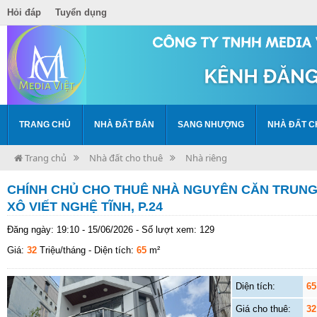
Hỏi đáp
Tuyển dụng
TRANG CHỦ
NHÀ ĐẤT BÁN
SANG NHƯỢNG
NHÀ ĐẤT C
Trang chủ
Nhà đất cho thuê
Nhà riêng
CHÍNH CHỦ CHO THUÊ NHÀ NGUYÊN CĂN TRUNG
XÔ VIẾT NGHỆ TĨNH, P.24
Đăng ngày: 19:10 - 15/06/2026 - Số lượt xem: 129
Giá:
32
Triệu/tháng
- Diện tích:
65
m²
Diện tích:
65
Giá cho thuê:
32