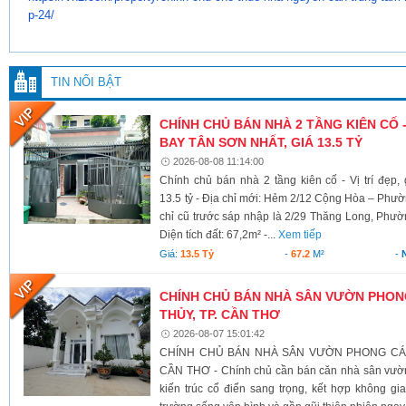
p-24/
TIN NỔI BẬT
CHÍNH CHỦ BÁN NHÀ 2 TẦNG KIÊN CỐ -
BAY TÂN SƠN NHẤT, GIÁ 13.5 TỶ
2026-08-08 11:14:00
Chính chủ bán nhà 2 tầng kiên cố - Vị trí đẹp
13.5 tỷ - Địa chỉ mới: Hẻm 2/12 Cộng Hòa – Ph
chỉ cũ trước sáp nhập là 2/29 Thăng Long, Phư
Diện tích đất: 67,2m² -...
Xem tiếp
Giá:
13.5 Tỷ
-
67.2
M²
-
CHÍNH CHỦ BÁN NHÀ SÂN VƯỜN PHONG
THỦY, TP. CẦN THƠ
2026-08-07 15:01:42
CHÍNH CHỦ BÁN NHÀ SÂN VƯỜN PHONG CÁCH
CẦN THƠ - Chính chủ cần bán căn nhà sân vườn
kiến trúc cổ điển sang trọng, kết hợp không g