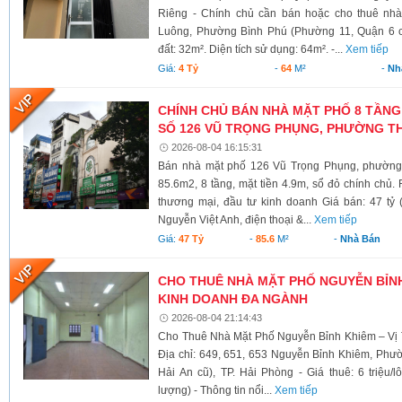
Riêng - Chính chủ cần bán hoặc cho thuê nh
Luông, Phường Bình Phú (Phường 11, Quận 6 cũ)
đất: 32m². Diện tích sử dụng: 64m². -...
Xem tiếp
Giá:
4 Tỷ
-
64
M²
-
Nh
CHÍNH CHỦ BÁN NHÀ MẶT PHỐ 8 TẦNG
SỐ 126 VŨ TRỌNG PHỤNG, PHƯỜNG TH
2026-08-04 16:15:31
Bán nhà mặt phố 126 Vũ Trọng Phụng, phường 
85.6m2, 8 tầng, mặt tiền 4.9m, sổ đỏ chính chủ.
thương mại, đầu tư kinh doanh Giá bán: 47 tỷ 
Nguyễn Việt Anh, điện thoại &...
Xem tiếp
Giá:
47 Tỷ
-
85.6
M²
-
Nhà Bán
CHO THUÊ NHÀ MẶT PHỐ NGUYỄN BỈNH 
KINH DOANH ĐA NGÀNH
2026-08-04 21:14:43
Cho Thuê Nhà Mặt Phố Nguyễn Bỉnh Khiêm – Vị 
Địa chỉ: 649, 651, 653 Nguyễn Bỉnh Khiêm, Phư
Hải An cũ), TP. Hải Phòng - Giá thuê: 6 triệu/l
lượng) - Thông tin nổi...
Xem tiếp