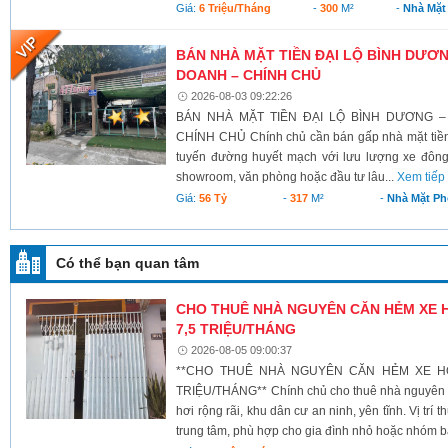
Giá:
6 Triệu/tháng
-
300
M²
-
Nhà Mặt
BÁN NHÀ MẶT TIỀN ĐẠI LỘ BÌNH DƯƠNG
DOANH – CHÍNH CHỦ
2026-08-03 09:22:26
BÁN NHÀ MẶT TIỀN ĐẠI LỘ BÌNH DƯƠNG –
CHÍNH CHỦ Chính chủ cần bán gấp nhà mặt tiền 
tuyến đường huyết mạch với lưu lượng xe đông
showroom, văn phòng hoặc đầu tư lâu...
Xem tiếp
Giá:
56 Tỷ
-
317
M²
-
Nhà Mặt Ph
Có thể bạn quan tâm
CHO THUÊ NHÀ NGUYÊN CĂN HẺM XE HƠ
7,5 TRIỆU/THÁNG
2026-08-05 09:00:37
**CHO THUÊ NHÀ NGUYÊN CĂN HẺM XE HƠI
TRIỆU/THÁNG** Chính chủ cho thuê nhà nguyên 
hơi rộng rãi, khu dân cư an ninh, yên tĩnh. Vị trí
trung tâm, phù hợp cho gia đình nhỏ hoặc nhóm b