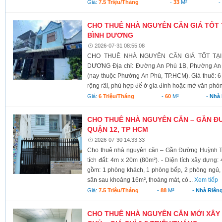
Giá:
7.5 Triệu/tháng
-
33
M²
-
CHO THUÊ NHÀ NGUYÊN CĂN GIÁ TỐT T
BÌNH DƯƠNG
2026-07-31 08:55:08
CHO THUÊ NHÀ NGUYÊN CĂN GIÁ TỐT TẠI
DƯƠNG Địa chỉ: Đường An Phú 1B, Phường An
(nay thuộc Phường An Phú, TP.HCM). Giá thuê: 6 
rộng rãi, phù hợp để ở gia đình hoặc mở văn phòn
Giá:
6 Triệu/tháng
-
60
M²
-
Nhà 
CHO THUÊ NHÀ NGUYÊN CĂN – GẦN ĐƯ
QUẬN 12, TP HCM
2026-07-30 14:33:33
Cho thuê nhà nguyên căn – Gần Đường Huỳnh Th
tích đất: 4m x 20m (80m²). - Diện tích xây dựng: 4
gồm: 1 phòng khách, 1 phòng bếp, 2 phòng ngủ,
sân sau khoảng 16m², thoáng mát, có...
Xem tiếp
Giá:
7.5 Triệu/tháng
-
88
M²
-
Nhà Riên
CHO THUÊ NHÀ NGUYÊN CĂN MỚI XÂY 