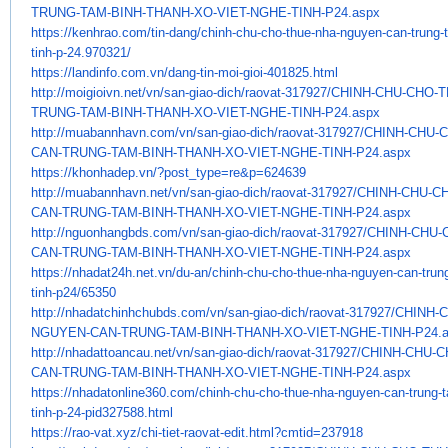
TRUNG-TAM-BINH-THANH-XO-VIET-
NGHE-TINH-P24.aspx
https://kenhrao.com/tin-dang/
chinh-chu-cho-thue-nha-nguyen-
can-trung-
tinh-p-24.970321/
https://landinfo.com.vn/dang-
tin-moi-gioi-401825.html
http://moigioivn.net/vn/san-
giao-dich/raovat-317927/CHINH-
CHU-CHO-T
TRUNG-TAM-BINH-THANH-XO-VIET-
NGHE-TINH-P24.aspx
http://muabannhavn.com/vn/san-
giao-dich/raovat-317927/CHINH-
CHU-C
CAN-
TRUNG-TAM-BINH-THANH-XO-VIET-
NGHE-TINH-P24.aspx
https://khonhadep.vn/?post_
type=re&p=624639
http://muabannhavn.net/vn/san-
giao-dich/raovat-317927/CHINH-
CHU-C
CAN-
TRUNG-TAM-BINH-THANH-XO-VIET-
NGHE-TINH-P24.aspx
http://nguonhangbds.com/vn/
san-giao-dich/raovat-317927/
CHINH-CHU-
CAN-TRUNG-TAM-BINH-THANH-XO-
VIET-NGHE-TINH-P24.aspx
https://nhadat24h.net.vn/du-
an/chinh-chu-cho-thue-nha-
nguyen-can-trun
tinh-p24/
65350
http://nhadatchinhchubds.com/
vn/san-giao-dich/raovat-
317927/CHINH-
NGUYEN-CAN-TRUNG-TAM-BINH-
THANH-XO-VIET-NGHE-TINH-P24.
http://nhadattoancau.net/vn/
san-giao-dich/raovat-317927/
CHINH-CHU-C
CAN-TRUNG-TAM-BINH-THANH-XO-
VIET-NGHE-TINH-P24.aspx
https://nhadatonline360.com/
chinh-chu-cho-thue-nha-nguyen-
can-trung-
tinh-p-24-pid327588.
html
https://rao-vat.xyz/chi-tiet-
raovat-edit.html?cmtid=237918