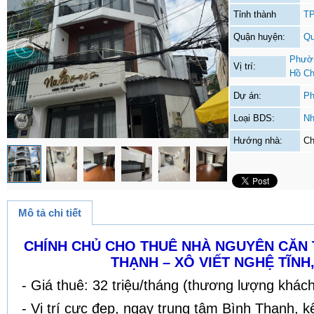
Tỉnh thành
TP
Quận huyện:
Qu
Phườn
Vị trí:
Hồ Ch
Dự án:
Ph
Loại BDS:
Nh
Hướng nhà:
Ch
Mô tả chi tiết
CHÍNH CHỦ CHO THUÊ NHÀ NGUYÊN CĂN 
THẠNH – XÔ VIẾT NGHỆ TĨNH,
- Giá thuê: 32 triệu/tháng (thương lượng khách
- Vị trí cực đẹp, ngay trung tâm Bình Thạnh, 