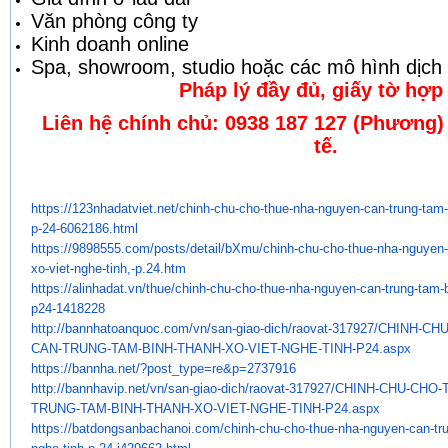
Văn phòng công ty
Kinh doanh online
Spa, showroom, studio hoặc các mô hình dịch
Pháp lý đầy đủ, giấy tờ hợp 
Liên hệ chính chủ: 0938 187 127 (Phương)
tế.
https://123nhadatviet.net/
chinh-chu-cho-thue-nha-nguyen-
can-trung-tam-
p-24-6062186.
html
https://9898555.com/posts/
detail/bXmu/chinh-chu-cho-
thue-nha-nguyen-
xo-viet-nghe-
tinh,-p.24.htm
https://alinhadat.vn/thue/
chinh-chu-cho-thue-nha-nguyen-
can-trung-tam-
p24-1418228
http://bannhatoanquoc.com/vn/
san-giao-dich/raovat-317927/
CHINH-CH
CAN-TRUNG-TAM-BINH-THANH-XO-
VIET-NGHE-TINH-P24.aspx
https://bannha.net/?post_type=
re&p=2737916
http://bannhavip.net/vn/san-
giao-dich/raovat-317927/CHINH-
CHU-CHO-
TRUNG-TAM-BINH-THANH-XO-VIET-
NGHE-TINH-P24.aspx
https://batdongsanbachanoi.
com/chinh-chu-cho-thue-nha-
nguyen-can-tr