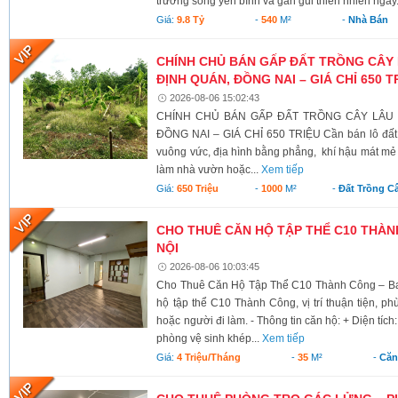
trường sống yên bình và gần gũi thiên nhiên ngay.
Giá:
9.8 Tỷ
-
540
M²
-
Nhà Bán
CHÍNH CHỦ BÁN GẤP ĐẤT TRỒNG CÂY 
ĐỊNH QUÁN, ĐỒNG NAI – GIÁ CHỈ 650 T
2026-08-06 15:02:43
CHÍNH CHỦ BÁN GẤP ĐẤT TRỒNG CÂY LÂU N
ĐỒNG NAI – GIÁ CHỈ 650 TRIỆU Cần bán lô đất có 
vuông vức, địa hình bằng phẳng, khí hậu mát mẻ 
làm nhà vườn hoặc...
Xem tiếp
Giá:
650 Triệu
-
1000
M²
-
Đất Trồng C
CHO THUÊ CĂN HỘ TẬP THỂ C10 THÀNH
NỘI
2026-08-06 10:03:45
Cho Thuê Căn Hộ Tập Thể C10 Thành Công – Ba 
hộ tập thể C10 Thành Công, vị trí thuận tiện, ph
hoặc người đi làm. - Thông tin căn hộ: + Diện tích
phòng vệ sinh khép...
Xem tiếp
Giá:
4 Triệu/tháng
-
35
M²
-
Căn