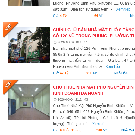
Luông, Phường Bình Phú (Phường 11, Quận 6 cũ)
đất: 32m². Diện tích sử dụng: 64m². -...
Xem tiếp
Giá:
4 Tỷ
-
64
M²
-
Nh
CHÍNH CHỦ BÁN NHÀ MẶT PHỐ 8 TẦNG
SỐ 126 VŨ TRỌNG PHỤNG, PHƯỜNG TH
2026-08-04 16:15:31
Bán nhà mặt phố 126 Vũ Trọng Phụng, phường 
85.6m2, 8 tầng, mặt tiền 4.9m, sổ đỏ chính chủ.
thương mại, đầu tư kinh doanh Giá bán: 47 tỷ 
Nguyễn Việt Anh, điện thoại &...
Xem tiếp
Giá:
47 Tỷ
-
85.6
M²
-
Nhà Bán
CHO THUÊ NHÀ MẶT PHỐ NGUYỄN BỈNH 
KINH DOANH ĐA NGÀNH
2026-08-04 21:14:43
Cho Thuê Nhà Mặt Phố Nguyễn Bỉnh Khiêm – Vị 
Địa chỉ: 649, 651, 653 Nguyễn Bỉnh Khiêm, Phư
Hải An cũ), TP. Hải Phòng - Giá thuê: 6 triệu/l
lượng) - Thông tin nổi...
Xem tiếp
Giá:
6 Triệu/tháng
-
300
M²
-
Nhà Mặt