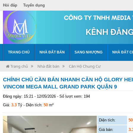
Hỏi đáp
Tuyển dụng
TRANG CHỦ
NHÀ ĐẤT BÁN
SANG NHƯỢNG
NHÀ ĐẤT C
Trang chủ
Nhà đất bán
Căn Hộ Chung Cư
CHÍNH CHỦ CẦN BÁN NHANH CĂN HỘ GLORY HEIG
VINCOM MEGA MALL GRAND PARK QUẬN 9
Đăng ngày: 15:21 - 12/05/2026 - Số lượt xem: 194
Giá:
3.3
Tỷ
- Diện tích:
50
m²
Diện tích:
50
Giá bán:
3.