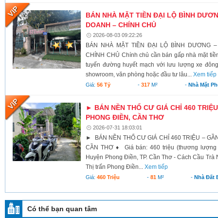
BÁN NHÀ MẶT TIỀN ĐẠI LỘ BÌNH DƯƠNG
DOANH – CHÍNH CHỦ
2026-08-03 09:22:26
BÁN NHÀ MẶT TIỀN ĐẠI LỘ BÌNH DƯƠNG –
CHÍNH CHỦ Chính chủ cần bán gấp nhà mặt tiền 
tuyến đường huyết mạch với lưu lượng xe đông
showroom, văn phòng hoặc đầu tư lâu...
Xem tiếp
Giá:
56 Tỷ
-
317
M²
-
Nhà Mặt Ph
► BÁN NỀN THỔ CƯ GIÁ CHỈ 460 TRIỆU
PHONG ĐIỀN, CẦN THƠ
2026-07-31 18:03:01
► BÁN NỀN THỔ CƯ GIÁ CHỈ 460 TRIỆU – GẦ
CẦN THƠ ♦ Giá bán: 460 triệu (thương lượng 
Huyện Phong Điền, TP. Cần Thơ - Cách Cầu Trà N
Thị trấn Phong Điền...
Xem tiếp
Giá:
460 Triệu
-
81
M²
-
Nhà Đất 
Có thể bạn quan tâm