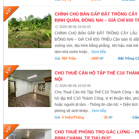
CHÍNH CHỦ BÁN GẤP ĐẤT TRỒNG CÂY 
ĐỊNH QUÁN, ĐỒNG NAI – GIÁ CHỈ 650 T
2026-08-06 15:02:43
CHÍNH CHỦ BÁN GẤP ĐẤT TRỒNG CÂY LÂU N
ĐỒNG NAI – GIÁ CHỈ 650 TRIỆU Cần bán lô đất có 
vuông vức, địa hình bằng phẳng, khí hậu mát mẻ 
làm nhà vườn hoặc...
Xem tiếp
Giá:
650 Triệu
-
1000
M²
-
Đất Trồng C
CHO THUÊ CĂN HỘ TẬP THỂ C10 THÀNH
NỘI
2026-08-06 10:03:45
Cho Thuê Căn Hộ Tập Thể C10 Thành Công – Ba 
hộ tập thể C10 Thành Công, vị trí thuận tiện, ph
hoặc người đi làm. - Thông tin căn hộ: + Diện tích
phòng vệ sinh khép...
Xem tiếp
Giá:
4 Triệu/tháng
-
35
M²
-
Căn
CHO THUÊ PHÒNG TRỌ GÁC LỬNG – P
BÌNH CHÁNH, TP THỦ ĐỨC