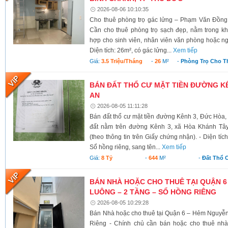
2026-08-06 10:10:35
Cho thuê phòng trọ gác lửng – Phạm Văn Đồng
Cần cho thuê phòng trọ sạch đẹp, nằm trong kh
hợp cho sinh viên, nhân viên văn phòng hoặc ngư
Diện tích: 26m², có gác lửng...
Xem tiếp
Giá:
3.5 Triệu/tháng
-
26
M²
-
Phòng Trọ Cho T
BÁN ĐẤT THỔ CƯ MẶT TIỀN ĐƯỜNG KÊ
AN
2026-08-05 11:11:28
Bán đất thổ cư mặt tiền đường Kênh 3, Đức Hòa,
đất nằm trên đường Kênh 3, xã Hòa Khánh Tây
(theo thông tin trên Giấy chứng nhận). - Diện tí
Sổ hồng riêng, sang tên...
Xem tiếp
Giá:
8 Tỷ
-
644
M²
-
Đất Thổ 
BÁN NHÀ HOẶC CHO THUÊ TẠI QUẬN 6
LUÔNG – 2 TẦNG – SỔ HỒNG RIÊNG
2026-08-05 10:29:28
Bán Nhà hoặc cho thuê tại Quận 6 – Hẻm Nguyễ
Riêng - Chính chủ cần bán hoặc cho thuê nh