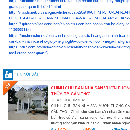
https://timkiem24h.com/chinh-
chu-can-ban-nhanh-can-ho-
glory-height-gh
grand-park-
quan-9-173214.html
http://vipbds.net/vn/san-giao-
dich/raovat-295940/CHINH-CHU-
CAN-BAN
HEIGHT-GH6-DOI-DIEN-VINCOM-
MEGA-MALL-GRAND-PARK-QUAN-9
https://upfree.vn/bat-dong-
san/chinh-chu-can-ban-nhanh-
can-ho-glory-he
1108383.html
https://tinchinhchu.net/ban-
can-ho-chung-cu-kdc-hoang-anh-
minh-tuan-q
can-ban-nhanh-can-
ho-glory-height-gh6--doi-dien-
vincom-mega-mall-gran
https://vn2.com/property/
chinh-chu-can-ban-nhanh-can-
ho-glory-height-g
mall-grand-park-
quan-9/
TIN NỔI BẬT
CHÍNH CHỦ BÁN NHÀ SÂN VƯỜN PHONG
THỦY, TP. CẦN THƠ
2026-08-07 15:01:42
CHÍNH CHỦ BÁN NHÀ SÂN VƯỜN PHONG CÁCH
CẦN THƠ - Chính chủ cần bán căn nhà sân vườn
kiến trúc cổ điển sang trọng, kết hợp không g
trường sống yên bình và gần gũi thiên nhiên ngay.
Giá:
9.8 Tỷ
-
540
M²
-
Nhà Bán