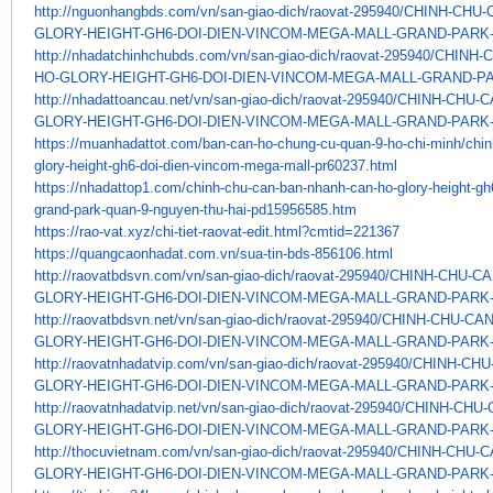
http://nguonhangbds.com/vn/
san-giao-dich/raovat-295940/
CHINH-CHU-
GLORY-HEIGHT-GH6-DOI-DIEN-
VINCOM-MEGA-MALL-GRAND-PARK
http://nhadatchinhchubds.com/
vn/san-giao-dich/raovat-
295940/CHINH-
HO-GLORY-HEIGHT-GH6-
DOI-DIEN-VINCOM-MEGA-MALL-
GRAND-PA
http://nhadattoancau.net/vn/
san-giao-dich/raovat-295940/
CHINH-CHU-C
GLORY-HEIGHT-GH6-DOI-DIEN-
VINCOM-MEGA-MALL-GRAND-PARK
https://muanhadattot.com/ban-
can-ho-chung-cu-quan-9-ho-chi-
minh/chin
glory-height-gh6-doi-
dien-vincom-mega-mall-pr60237.
html
https://nhadattop1.com/chinh-
chu-can-ban-nhanh-can-ho-
glory-height-gh
grand-park-
quan-9-nguyen-thu-hai-
pd15956585.htm
https://rao-vat.xyz/chi-tiet-
raovat-edit.html?cmtid=221367
https://quangcaonhadat.com.vn/
sua-tin-bds-856106.html
http://raovatbdsvn.com/vn/san-
giao-dich/raovat-295940/CHINH-
CHU-CA
GLORY-HEIGHT-GH6-DOI-DIEN-
VINCOM-MEGA-MALL-GRAND-PARK
http://raovatbdsvn.net/vn/san-
giao-dich/raovat-295940/CHINH-
CHU-CAN
GLORY-HEIGHT-GH6-DOI-DIEN-
VINCOM-MEGA-MALL-GRAND-PARK
http://raovatnhadatvip.com/vn/
san-giao-dich/raovat-295940/
CHINH-CHU
GLORY-HEIGHT-GH6-DOI-DIEN-
VINCOM-MEGA-MALL-GRAND-PARK
http://raovatnhadatvip.net/vn/
san-giao-dich/raovat-295940/
CHINH-CHU-
GLORY-HEIGHT-GH6-DOI-DIEN-
VINCOM-MEGA-MALL-GRAND-PARK
http://thocuvietnam.com/vn/
san-giao-dich/raovat-295940/
CHINH-CHU-C
GLORY-HEIGHT-GH6-DOI-DIEN-
VINCOM-MEGA-MALL-GRAND-PARK