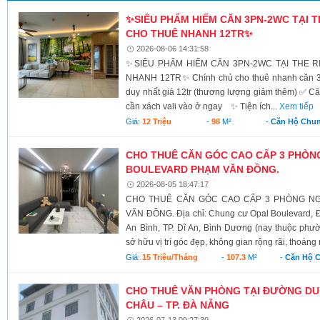
✨SIÊU PHẨM HIẾM CĂN 3PN-2WC TẠI T
CHO THUÊ NHANH 12TR✨
2026-08-06 14:31:58
✨SIÊU PHẨM HIẾM CĂN 3PN-2WC TẠI THE 
NHANH 12TR✨ Chính chủ cho thuê nhanh căn 3PN
duy nhất giá 12tr (thương lượng giảm thêm) ✅ 
cần xách vali vào ở ngay ✨ Tiện ích...
Xem tiếp
Giá:
12 Triệu
-
98
M²
-
Căn Hộ Chu
CHO THUÊ CĂN GÓC CAO CẤP 3 PHÒN
BOULEVARD PHẠM VĂN ĐỒNG.
2026-08-05 18:47:17
CHO THUÊ CĂN GÓC CAO CẤP 3 PHÒNG NG
VĂN ĐỒNG. Địa chỉ: Chung cư Opal Boulevard
An Bình, TP. Dĩ An, Bình Dương (nay thuộc phư
sở hữu vị trí góc đẹp, không gian rộng rãi, thoáng 
Giá:
15 Triệu/tháng
-
107.3
M²
-
Căn Hộ 
CHO THUÊ VĂN PHÒNG TẠI ĐƯỜNG DU
CHÂU – TP. ĐÀ NẴNG
2026-07-13 09:27:39