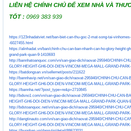
LIÊN HỆ CHÍNH CHỦ ĐỂ XEM NHÀ VÀ TH
TỐT :
0969 383 939
https://123nhadatviet.net/ban-
biet-can-thu-goc-2-mat-song-
tai-vinhomes-
-6027455.html
https://alinhadat.vn/ban/
chinh-chu-can-ban-nhanh-can-
ho-glory-height-gh
grand-park-
quan-9-1410693
http://bannhatoanquoc.com/vn/
san-giao-dich/raovat-295940/
CHINH-CHU
GLORY-HEIGHT-GH6-DOI-DIEN-
VINCOM-MEGA-MALL-GRAND-PARK
https://batdongsan.vn/
sellernet/posts/211622
http://bannhavip.net/vn/san-
giao-dich/raovat-295940/CHINH-
CHU-CAN-
GLORY-HEIGHT-GH6-DOI-DIEN-
VINCOM-MEGA-MALL-GRAND-PARK
https://bannha.net/?post_type=
re&p=2710845
http://bdsno1.com/vn/san-giao-
dich/raovat-295940/CHINH-CHU-
CAN-BA
HEIGHT-GH6-DOI-DIEN-VINCOM-
MEGA-MALL-GRAND-PARK-QUAN-9
http://bdstoanquoc.net/vn/san-
giao-dich/raovat-295940/CHINH-
CHU-CA
GLORY-HEIGHT-GH6-DOI-DIEN-
VINCOM-MEGA-MALL-GRAND-PARK
http://dangtinauto.com/vn/san-
giao-dich/raovat-295940/CHINH-
CHU-CA
GLORY-HEIGHT-GH6-DOI-DIEN-
VINCOM-MEGA-MALL-GRAND-PARK
https://buonban.vn/dang-tin/
detail/88622031