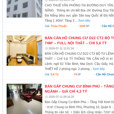
CHO THUÊ VĂN PHÒNG TẠI ĐƯỜNG DUY TÂN –
NẴNG Thông tin chi tiết Địa chỉ: Đường Duy T
Đà Nẵng (khu vực gần Sân bay Quốc tế Đà Nẵng)
Tầng 1: 60m². Tầng 3:...
Xem tiếp
Giá:
Thỏa Thuận
-
1100
M²
-
Căn Hộ 
BÁN CĂN HỘ CHUNG CƯ D22 CT2 BỘ T
74M² – FULL NỘI THẤT – CHỈ 5,6 TỶ
2026-07-11 11:01:34
BÁN CĂN HỘ CHUNG CƯ D22 CT2 BỘ TƯ LỆNH 
THẤT – CHỈ 5,6 TỶ THÔNG TIN CĂN HỘ Vị trí:
Lệnh, ngõ 62 Trần Bình, Mai Dịch, Cầu Giấy, Hà 
THIẾT KẾ 2 phòng ngủ. 2 phòng...
Xem tiếp
Giá:
5.6 Tỷ
-
74
M²
-
Căn Hộ Chu
BÁN GẤP CHUNG CƯ BÌNH PHÚ – TẦNG
NGÀNH – GIÁ CHỈ 4,3 TỶ
2026-07-11 09:16:25
Bán Gấp Chung Cư Bình Phú – Tầng Trệt Kinh D
- Vị trí: Chung cư Bình Phú, Phường 10, Quận 6. - 
Thông tin căn hộ: + Diện tích công nhận: 72m² (