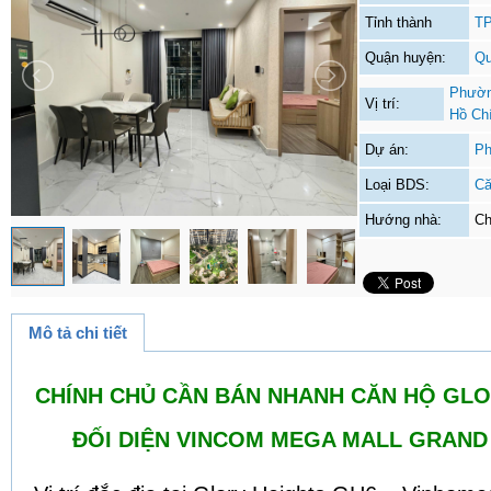
Tỉnh thành
TP
Quận huyện:
Qu
Phườn
Vị trí:
Hồ Ch
Dự án:
Ph
Loại BDS:
Că
Hướng nhà:
Ch
Mô tả chi tiết
CHÍNH CHỦ CẦN BÁN NHANH CĂN HỘ GLO
ĐỐI DIỆN VINCOM MEGA MALL GRAND