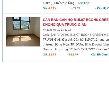
100m²). + Kết cấu: Tầng...
Xem tiếp
Giá:
4.3 Tỷ
-
72
M²
-
Căn Hộ 
CẦN BÁN CĂN HỘ B15.07 BCONS GREEN
KHÔNG QUA TRUNG GIAN
2026-07-10 13:32:28
CẦN BÁN CĂN HỘ B15.07 BCONS GREEN VI
TRUNG GIAN Địa chỉ: Căn hộ B15.07, Chung cư 
phường Đông Hòa, TP. Dĩ An, Bình Dương (phư
Diện tích tim tường: 52,1m² - 2PN, 2WC. Giá bán: 2,2 
Giá:
2.2 Tỷ
-
52.1
M²
-
Căn Hộ Chun