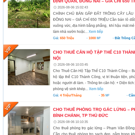
ĐỊNH QUÁN, ĐỒNG NAI – GIÁ CHỈ 650 T
2026-08-06 15:02:43
CHÍNH CHỦ BÁN GẤP ĐẤT TRỒNG CÂY LÂU N
ĐỒNG NAI – GIÁ CHỈ 650 TRIỆU Cần bán lô đất có 
vuông vức, địa hình bằng phẳng, khí hậu mát mẻ 
làm nhà vườn hoặc...
Xem tiếp
Giá:
650 Triệu
-
1000
M²
-
Đất Trồng C
CHO THUÊ CĂN HỘ TẬP THỂ C10 THÀNH
NỘI
2026-08-06 10:03:45
Cho Thuê Căn Hộ Tập Thể C10 Thành Công – Ba 
hộ tập thể C10 Thành Công, vị trí thuận tiện, ph
hoặc người đi làm. - Thông tin căn hộ: + Diện tích
phòng vệ sinh khép...
Xem tiếp
Giá:
4 Triệu/tháng
-
35
M²
-
Căn
CHO THUÊ PHÒNG TRỌ GÁC LỬNG – P
BÌNH CHÁNH, TP THỦ ĐỨC
2026-08-06 10:10:35
Cho thuê phòng trọ gác lửng – Phạm Văn Đồng
Cần cho thuê phòng trọ sạch đẹp, nằm trong kh