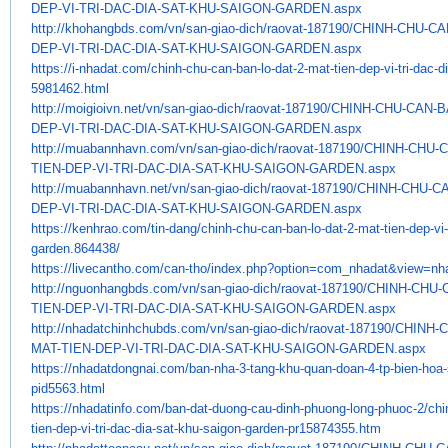
DEP-VI-TRI-DAC-DIA-SAT-KHU-
SAIGON-GARDEN.aspx
http://khohangbds.com/vn/san-
giao-dich/raovat-187190/CHINH-
CHU-CAN
DEP-VI-TRI-DAC-DIA-SAT-KHU-
SAIGON-GARDEN.aspx
https://i-nhadat.com/chinh-
chu-can-ban-lo-dat-2-mat-tien-
dep-vi-tri-dac-d
5981462.html
http://moigioivn.net/vn/san-
giao-dich/raovat-187190/CHINH-
CHU-CAN-BA
DEP-VI-TRI-DAC-DIA-SAT-KHU-
SAIGON-GARDEN.aspx
http://muabannhavn.com/vn/san-
giao-dich/raovat-187190/CHINH-
CHU-C
TIEN-
DEP-VI-TRI-DAC-DIA-SAT-KHU-
SAIGON-GARDEN.aspx
http://muabannhavn.net/vn/san-
giao-dich/raovat-187190/CHINH-
CHU-CA
DEP-VI-TRI-DAC-DIA-SAT-KHU-
SAIGON-GARDEN.aspx
https://kenhrao.com/tin-dang/
chinh-chu-can-ban-lo-dat-2-
mat-tien-dep-vi-
garden.864438/
https://livecantho.com/can-
tho/index.php?option=com_
nhadat&view=nh
http://nguonhangbds.com/vn/
san-giao-dich/raovat-187190/
CHINH-CHU-C
TIEN-DEP-VI-TRI-DAC-DIA-
SAT-KHU-SAIGON-GARDEN.aspx
http://nhadatchinhchubds.com/
vn/san-giao-dich/raovat-
187190/CHINH-
MAT-TIEN-DEP-VI-TRI-DAC-
DIA-SAT-KHU-SAIGON-GARDEN.aspx
https://nhadatdongnai.com/ban-
nha-3-tang-khu-quan-doan-4-tp-
bien-hoa
pid5563.html
https://nhadatinfo.com/ban-
dat-duong-cau-dinh-phuong-
long-phuoc-2/chi
tien-dep-vi-
tri-dac-dia-sat-khu-saigon-
garden-pr15874355.htm