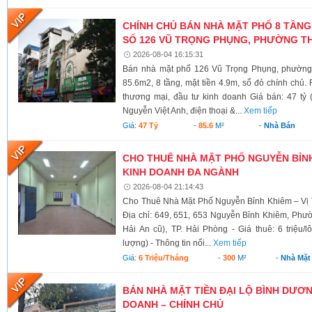
CHÍNH CHỦ BÁN NHÀ MẶT PHỐ 8 TẦNG
SỐ 126 VŨ TRỌNG PHỤNG, PHƯỜNG TH
2026-08-04 16:15:31
Bán nhà mặt phố 126 Vũ Trọng Phụng, phường 
85.6m2, 8 tầng, mặt tiền 4.9m, sổ đỏ chính chủ.
thương mại, đầu tư kinh doanh Giá bán: 47 tỷ 
Nguyễn Việt Anh, điện thoại &...
Xem tiếp
Giá:
47 Tỷ
-
85.6
M²
-
Nhà Bán
CHO THUÊ NHÀ MẶT PHỐ NGUYỄN BỈNH 
KINH DOANH ĐA NGÀNH
2026-08-04 21:14:43
Cho Thuê Nhà Mặt Phố Nguyễn Bỉnh Khiêm – Vị 
Địa chỉ: 649, 651, 653 Nguyễn Bỉnh Khiêm, Phư
Hải An cũ), TP. Hải Phòng - Giá thuê: 6 triệu/l
lượng) - Thông tin nổi...
Xem tiếp
Giá:
6 Triệu/tháng
-
300
M²
-
Nhà Mặt
BÁN NHÀ MẶT TIỀN ĐẠI LỘ BÌNH DƯƠNG
DOANH – CHÍNH CHỦ