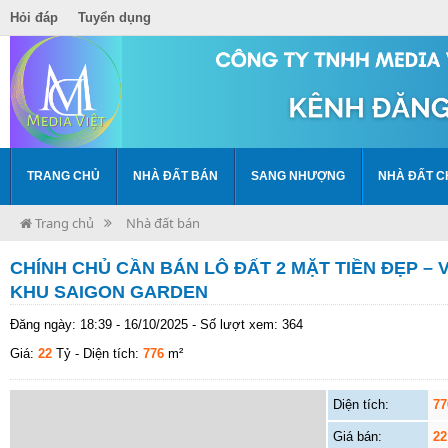
Hỏi đáp
Tuyển dụng
TRANG CHỦ
NHÀ ĐẤT BÁN
SANG NHƯỢNG
NHÀ ĐẤT C
Trang chủ
Nhà đất bán
CHÍNH CHỦ CẦN BÁN LÔ ĐẤT 2 MẶT TIỀN ĐẸP – V
KHU SAIGON GARDEN
Đăng ngày: 18:39 - 16/10/2025 - Số lượt xem: 364
Giá:
22
Tỷ
- Diện tích:
776
m²
Diện tích:
77
Giá bán:
22