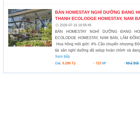
BÁN HOMESTAY NGHỈ DƯỠNG ĐANG H
THANH ECOLODGE HOMESTAY, NAM B
2026-07-16 16:58:49
BÁN HOMESTAY NGHỈ DƯỠNG ĐANG H
ECOLODGE HOMESTAY, NAM BAN, LÂM ĐỒNG G
Hoa hồng môi giới: 4% Cần chuyển nhượng Đô
tài sản nghỉ dưỡng đã setup hoàn chỉnh và đang
Xem tiếp
Giá:
9.288 Tỷ
-
723
M²
-
Nhà Đất