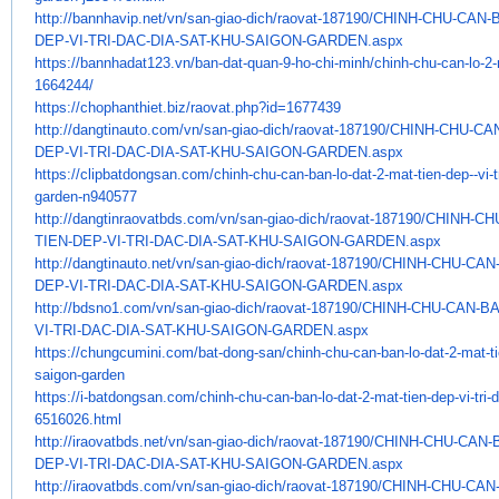
http://bannhavip.net/vn/san-
giao-dich/raovat-187190/CHINH-
CHU-CAN-B
DEP-VI-TRI-DAC-DIA-SAT-KHU-
SAIGON-GARDEN.aspx
https://bannhadat123.vn/ban-
dat-quan-9-ho-chi-minh/chinh-
chu-can-lo-2-
1664244/
https://chophanthiet.biz/
raovat.php?id=1677439
http://dangtinauto.com/vn/san-
giao-dich/raovat-187190/CHINH-
CHU-CAN
DEP-VI-TRI-DAC-DIA-SAT-KHU-
SAIGON-GARDEN.aspx
https://clipbatdongsan.com/
chinh-chu-can-ban-lo-dat-2-
mat-tien-dep--vi-t
garden-n940577
http://dangtinraovatbds.com/
vn/san-giao-dich/raovat-
187190/CHINH-CH
TIEN-DEP-VI-TRI-DAC-
DIA-SAT-KHU-SAIGON-GARDEN.aspx
http://dangtinauto.net/vn/san-
giao-dich/raovat-187190/CHINH-
CHU-CAN-
DEP-VI-TRI-DAC-DIA-SAT-KHU-
SAIGON-GARDEN.aspx
http://bdsno1.com/vn/san-giao-
dich/raovat-187190/CHINH-CHU-
CAN-BA
VI-TRI-DAC-DIA-SAT-KHU-SAIGON-
GARDEN.aspx
https://chungcumini.com/bat-
dong-san/chinh-chu-can-ban-lo-
dat-2-mat-ti
saigon-garden
https://i-batdongsan.com/
chinh-chu-can-ban-lo-dat-2-
mat-tien-dep-vi-tri-
6516026.
html
http://iraovatbds.net/vn/san-
giao-dich/raovat-187190/CHINH-
CHU-CAN-B
DEP-VI-TRI-DAC-DIA-SAT-KHU-
SAIGON-GARDEN.aspx
http://iraovatbds.com/vn/san-
giao-dich/raovat-187190/CHINH-
CHU-CAN-