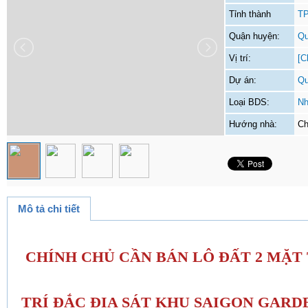
Tỉnh thành
TP
Quận huyện:
Qu
Vị trí:
[C
Dự án:
Qu
Loại BDS:
Nh
Hướng nhà:
Ch
Mô tả chi tiết
CHÍNH CHỦ CẦN BÁN LÔ ĐẤT 2 MẶT T
TRÍ ĐẮC ĐỊA SÁT KHU SAIGON GARD