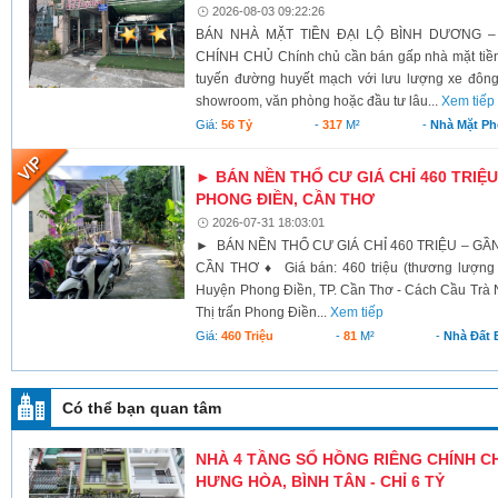
2026-08-03 09:22:26
BÁN NHÀ MẶT TIỀN ĐẠI LỘ BÌNH DƯƠNG –
CHÍNH CHỦ Chính chủ cần bán gấp nhà mặt tiền 
tuyến đường huyết mạch với lưu lượng xe đông
showroom, văn phòng hoặc đầu tư lâu...
Xem tiếp
Giá:
56 Tỷ
-
317
M²
-
Nhà Mặt Ph
► BÁN NỀN THỔ CƯ GIÁ CHỈ 460 TRIỆU
PHONG ĐIỀN, CẦN THƠ
2026-07-31 18:03:01
► BÁN NỀN THỔ CƯ GIÁ CHỈ 460 TRIỆU – GẦ
CẦN THƠ ♦ Giá bán: 460 triệu (thương lượng 
Huyện Phong Điền, TP. Cần Thơ - Cách Cầu Trà N
Thị trấn Phong Điền...
Xem tiếp
Giá:
460 Triệu
-
81
M²
-
Nhà Đất 
Có thể bạn quan tâm
NHÀ 4 TẦNG SỔ HỒNG RIÊNG CHÍNH CHỦ
HƯNG HÒA, BÌNH TÂN - CHỈ 6 TỶ