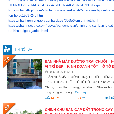
http://nhadattoancau.net/vn/
san-giao-dich/raovat-187190/
CHINH-CHU-C
TIEN-DEP-VI-TRI-DAC-DIA-
SAT-KHU-SAIGON-GARDEN.aspx
https://nhadattop1.com/chinh-
chu-can-ban-lo-dat-2-mat-tien-
dep-vi-tri-da
lien-he-
pd15837248.htm
https://nhanhgon.vn/rao-vat/
nha-dat/573665/Xem-chi-tiet.
html
https://phamngoctrio.com/
raovat/bat-dong-san/chinh-chu-
can-ban-lo-dat
sat-khu-saigon-
garden.html
TIN NỔI BẬT
BÁN NHÀ MẶT ĐƯỜNG TRẠI CHUỐI – 
VỊ TRÍ ĐẸP – KINH DOANH TỐT – Ô TÔ
2026-08-06 14:58:43
BÁN NHÀ MẶT ĐƯỜNG TRẠI CHUỐI – HỒNG BÀ
– KINH DOANH TỐT – Ô TÔ ĐỖ CỬA Chính chủ c
Chuối, quận Hồng Bàng, Hải Phòng. Nhà sở hữu v
rộng rãi, giao thông...
Xem tiếp
Giá:
6.5 Tỷ
-
72
M²
-
Nhà B
CHÍNH CHỦ BÁN GẤP ĐẤT TRỒNG CÂY 