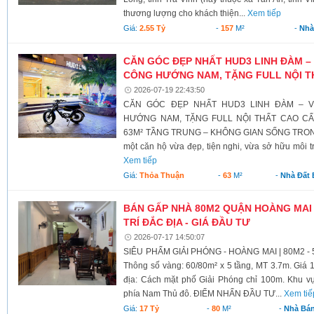
thương lượng cho khách thiện...
Xem tiếp
Giá:
2.55 Tỷ
-
157
M²
-
Nhà
CĂN GÓC ĐẸP NHẤT HUD3 LINH ĐÀM – 
CÔNG HƯỚNG NAM, TẶNG FULL NỘI T
2026-07-19 22:43:50
CĂN GÓC ĐẸP NHẤT HUD3 LINH ĐÀM – V
HƯỚNG NAM, TẶNG FULL NỘI THẤT CAO C
63M² TẦNG TRUNG – KHÔNG GIAN SỐNG TRONG
một căn hộ vừa đẹp, tiện nghi, vừa sở hữu môi t
Xem tiếp
Giá:
Thỏa Thuận
-
63
M²
-
Nhà Đất
BÁN GẤP NHÀ 80M2 QUẬN HOÀNG MAI -
TRÍ ĐẮC ĐỊA - GIÁ ĐẦU TƯ
2026-07-17 14:50:07
SIÊU PHẨM GIẢI PHÓNG - HOÀNG MAI | 80M2 -
Thông số vàng: 60/80m² x 5 tầng, MT 3.7m. Giá 17
địa: Cách mặt phố Giải Phóng chỉ 100m. Khu vực 
phía Nam Thủ đô. ĐIỂM NHẤN ĐẦU TƯ...
Xem tiế
Giá:
17 Tỷ
-
80
M²
-
Nhà Bá