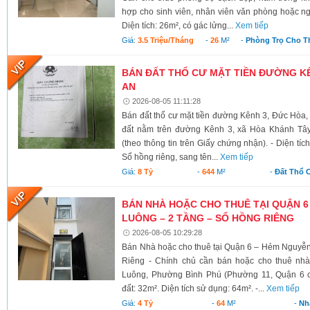
hợp cho sinh viên, nhân viên văn phòng hoặc ngư
Diện tích: 26m², có gác lửng...
Xem tiếp
Giá:
3.5 Triệu/tháng
-
26
M²
-
Phòng Trọ Cho T
BÁN ĐẤT THỔ CƯ MẶT TIỀN ĐƯỜNG KÊ
AN
2026-08-05 11:11:28
Bán đất thổ cư mặt tiền đường Kênh 3, Đức Hòa,
đất nằm trên đường Kênh 3, xã Hòa Khánh Tây
(theo thông tin trên Giấy chứng nhận). - Diện tí
Sổ hồng riêng, sang tên...
Xem tiếp
Giá:
8 Tỷ
-
644
M²
-
Đất Thổ 
BÁN NHÀ HOẶC CHO THUÊ TẠI QUẬN 6
LUÔNG – 2 TẦNG – SỔ HỒNG RIÊNG
2026-08-05 10:29:28
Bán Nhà hoặc cho thuê tại Quận 6 – Hẻm Nguyễ
Riêng - Chính chủ cần bán hoặc cho thuê nh
Luông, Phường Bình Phú (Phường 11, Quận 6 cũ)
đất: 32m². Diện tích sử dụng: 64m². -...
Xem tiếp
Giá:
4 Tỷ
-
64
M²
-
Nh