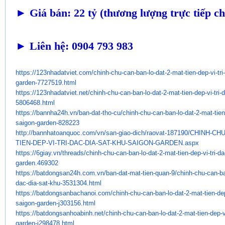
►
Giá bán: 22 tỷ (thương lượng trực tiếp ch
► Liên hệ: 0904 793 983
https://123nhadatviet.com/
chinh-chu-can-ban-lo-dat-2-
mat-tien-dep-vi-tri
garden-7727519.
html
https://123nhadatviet.net/
chinh-chu-can-ban-lo-dat-2-
mat-tien-dep-vi-tri-
5806468.
html
https://bannha24h.vn/ban-dat-
tho-cu/chinh-chu-can-ban-lo-
dat-2-mat-tien-
saigon-garden-
828223
http://bannhatoanquoc.com/vn/
san-giao-dich/raovat-187190/
CHINH-CHU
TIEN-DEP-VI-TRI-DAC-DIA-
SAT-KHU-SAIGON-GARDEN.aspx
https://6giay.vn/threads/
chinh-chu-can-ban-lo-dat-2-
mat-tien-dep-vi-tri-da
garden.469302
https://batdongsan24h.com.vn/
ban-dat-mat-tien-quan-9/chinh-
chu-can-ba
dac-dia-sat-khu-
3531304.html
https://batdongsanbachanoi.
com/chinh-chu-can-ban-lo-dat-
2-mat-tien-dep
saigon-garden-j303156.
html
https://batdongsanhoabinh.net/
chinh-chu-can-ban-lo-dat-2-
mat-tien-dep-vi
garden-j298478.
html