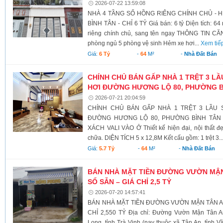
2026-07-22 13:59:08
NHÀ 4 TẦNG SỔ HỒNG RIÊNG CHÍNH CHỦ - H
BÌNH TÂN - CHỈ 6 TỶ Giá bán: 6 tỷ Diện tích: 64
riêng chính chủ, sang tên ngay THÔNG TIN CĂN
phòng ngủ 5 phòng vệ sinh Hẻm xe hơi...
Xem tiế
Giá:
6 Tỷ
-
64
M²
-
Nhà Đất Bán
CHÍNH CHỦ BÁN GẤP NHÀ 1 TRỆT 3 L
HƠI ĐƯỜNG HƯƠNG LỘ 80, PHƯỜNG B
2026-07-21 20:04:59
CHÍNH CHỦ BÁN GẤP NHÀ 1 TRỆT 3 LẦU 
ĐƯỜNG HƯƠNG LỘ 80, PHƯỜNG BÌNH TÂN 
XÁCH VALI VÀO Ở Thiết kế hiện đại, nội thất đ
chữa. DIỆN TÍCH 5 x 12,8M Kết cấu gồm: 1 trệt 3..
Giá:
5.7 Tỷ
-
64
M²
-
Nhà Đất Bán
BÁN NHÀ MẶT TIỀN ĐƯỜNG VƯỜN MẬN T
SỔ SẴN – GIÁ CHỈ 2,5 TỶ
2026-07-20 14:57:41
BÁN NHÀ MẶT TIỀN ĐƯỜNG VƯỜN MẬN TÂN AN 
CHỈ 2,550 TỶ Địa chỉ: Đường Vườn Mận Tân A
Long, tỉnh Trà Vinh (nay thuộc xã Tân An, tỉnh V