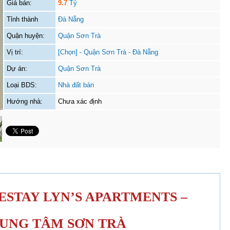
Giá bán:
9.7
Tỷ
Tỉnh thành
Đà Nẵng
Quận huyện:
Quận Sơn Trà
Vị trí:
[Chọn] - Quận Sơn Trà - Đà Nẵng
Dự án:
Quận Sơn Trà
Loại BDS:
Nhà đất bán
Hướng nhà:
Chưa xác định
STAY LYN’S APARTMENTS –
RUNG TÂM SƠN TRÀ