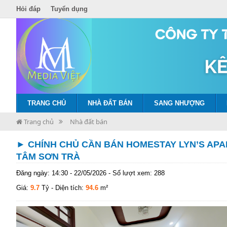
Hỏi đáp
Tuyển dụng
TRANG CHỦ
NHÀ ĐẤT BÁN
SANG NHƯỢNG
Trang chủ
Nhà đất bán
► CHÍNH CHỦ CẦN BÁN HOMESTAY LYN’S APA
TÂM SƠN TRÀ
Đăng ngày: 14:30 - 22/05/2026 - Số lượt xem: 288
Giá:
9.7
Tỷ
- Diện tích:
94.6
m²