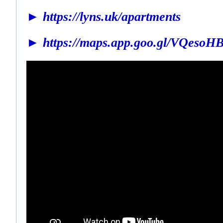
► https://lyns.uk/apartments
► https://maps.app.goo.gl/VQesoH