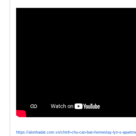
https://alonhadat.com.vn/
chinh-chu-can-ban-homestay-
lyn-s-apartm