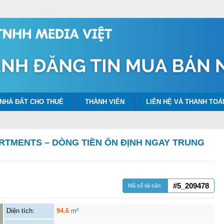
NHÀ ĐẤT CHO THUÊ
THÀNH VIÊN
LIÊN HỆ VÀ THANH TOÁ
RTMENTS – DÒNG TIỀN ỔN ĐỊNH NGAY TRUNG
#5_209478
Mã số tài sản:
Diện tích:
94.6
m²