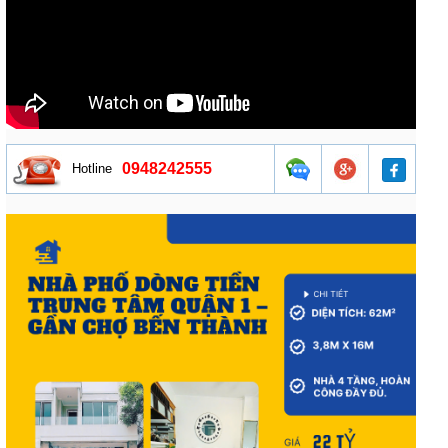
0948242555
Hotline