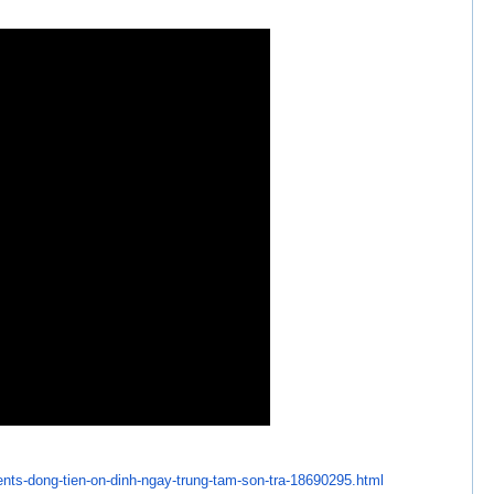
ents-dong-tien-on-
dinh-ngay-trung-tam-son-tra-
18690295.html