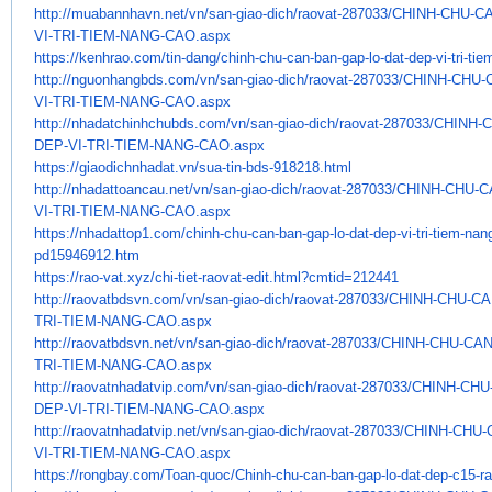
http://muabannhavn.net/vn/san-
giao-dich/raovat-287033/CHINH-
CHU-CA
VI-
TRI-TIEM-NANG-CAO.aspx
https://kenhrao.com/tin-dang/
chinh-chu-can-ban-gap-lo-dat-
dep-vi-tri-ti
http://nguonhangbds.com/vn/
san-giao-dich/raovat-287033/
CHINH-CHU-
VI-TRI-TIEM-NANG-CAO.aspx
http://nhadatchinhchubds.com/
vn/san-giao-dich/raovat-
287033/CHINH-
DEP-VI-TRI-TIEM-NANG-
CAO.aspx
https://giaodichnhadat.vn/sua-
tin-bds-918218.html
http://nhadattoancau.net/vn/
san-giao-dich/raovat-287033/
CHINH-CHU-C
VI-TRI-TIEM-NANG-CAO.aspx
https://nhadattop1.com/chinh-
chu-can-ban-gap-lo-dat-dep-vi-
tri-tiem-nan
pd15946912.htm
https://rao-vat.xyz/chi-tiet-
raovat-edit.html?cmtid=212441
http://raovatbdsvn.com/vn/san-
giao-dich/raovat-287033/CHINH-
CHU-CA
TRI-TIEM-NANG-CAO.aspx
http://raovatbdsvn.net/vn/san-
giao-dich/raovat-287033/CHINH-
CHU-CAN
TRI-TIEM-NANG-CAO.aspx
http://raovatnhadatvip.com/vn/
san-giao-dich/raovat-287033/
CHINH-CHU
DEP-VI-TRI-TIEM-NANG-CAO.aspx
http://raovatnhadatvip.net/vn/
san-giao-dich/raovat-287033/
CHINH-CHU-
VI-TRI-TIEM-NANG-CAO.aspx
https://rongbay.com/Toan-quoc/
Chinh-chu-can-ban-gap-lo-dat-
dep-c15-r