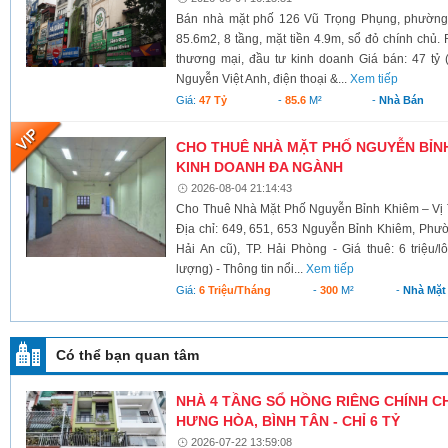
Bán nhà mặt phố 126 Vũ Trọng Phụng, phường 
85.6m2, 8 tầng, mặt tiền 4.9m, sổ đỏ chính chủ.
thương mại, đầu tư kinh doanh Giá bán: 47 tỷ 
Nguyễn Việt Anh, điện thoại &...
Xem tiếp
Giá:
47 Tỷ
-
85.6
M²
-
Nhà Bán
CHO THUÊ NHÀ MẶT PHỐ NGUYỄN BỈNH 
KINH DOANH ĐA NGÀNH
2026-08-04 21:14:43
Cho Thuê Nhà Mặt Phố Nguyễn Bỉnh Khiêm – Vị 
Địa chỉ: 649, 651, 653 Nguyễn Bỉnh Khiêm, Phư
Hải An cũ), TP. Hải Phòng - Giá thuê: 6 triệu/l
lượng) - Thông tin nổi...
Xem tiếp
Giá:
6 Triệu/tháng
-
300
M²
-
Nhà Mặt
Có thể bạn quan tâm
NHÀ 4 TẦNG SỔ HỒNG RIÊNG CHÍNH CHỦ
HƯNG HÒA, BÌNH TÂN - CHỈ 6 TỶ
2026-07-22 13:59:08