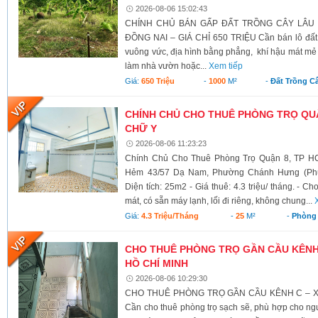
2026-08-06 15:02:43
CHÍNH CHỦ BÁN GẤP ĐẤT TRỒNG CÂY LÂU N
ĐỒNG NAI – GIÁ CHỈ 650 TRIỆU Cần bán lô đất có 
vuông vức, địa hình bằng phẳng, khí hậu mát mẻ 
làm nhà vườn hoặc...
Xem tiếp
Giá:
650 Triệu
-
1000
M²
-
Đất Trồng C
CHÍNH CHỦ CHO THUÊ PHÒNG TRỌ QUẬ
CHỮ Y
2026-08-06 11:23:23
Chính Chủ Cho Thuê Phòng Trọ Quận 8, TP HC
Hẻm 43/57 Dạ Nam, Phường Chánh Hưng (Phườ
Diện tích: 25m2 - Giá thuê: 4.3 triệu/ tháng. - C
mát, có sẵn máy lạnh, lối đi riêng, không chung...
Giá:
4.3 Triệu/tháng
-
25
M²
-
Phòng 
CHO THUÊ PHÒNG TRỌ GẦN CẦU KÊNH C
HỒ CHÍ MINH
2026-08-06 10:29:30
CHO THUÊ PHÒNG TRỌ GẦN CẦU KÊNH C – XÃ
Cần cho thuê phòng trọ sạch sẽ, phù hợp cho ngư