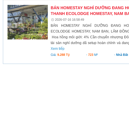
BÁN HOMESTAY NGHỈ DƯỠNG ĐANG H
THANH ECOLODGE HOMESTAY, NAM B
2026-07-16 16:58:49
BÁN HOMESTAY NGHỈ DƯỠNG ĐANG H
ECOLODGE HOMESTAY, NAM BAN, LÂM ĐỒNG G
Hoa hồng môi giới: 4% Cần chuyển nhượng Đô
tài sản nghỉ dưỡng đã setup hoàn chỉnh và đang
Xem tiếp
Giá:
9.288 Tỷ
-
723
M²
-
Nhà Đất