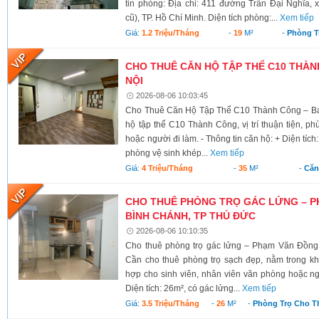
tin phòng: Địa chỉ: 411 đường Trần Đại Nghĩa,
cũ), TP. Hồ Chí Minh. Diện tích phòng:...
Xem tiếp
Giá:
1.2 Triệu/tháng
-
19
M²
-
Phòng T
CHO THUÊ CĂN HỘ TẬP THỂ C10 THÀNH
NỘI
2026-08-06 10:03:45
Cho Thuê Căn Hộ Tập Thể C10 Thành Công – Ba 
hộ tập thể C10 Thành Công, vị trí thuận tiện, ph
hoặc người đi làm. - Thông tin căn hộ: + Diện tích
phòng vệ sinh khép...
Xem tiếp
Giá:
4 Triệu/tháng
-
35
M²
-
Căn
CHO THUÊ PHÒNG TRỌ GÁC LỬNG – P
BÌNH CHÁNH, TP THỦ ĐỨC
2026-08-06 10:10:35
Cho thuê phòng trọ gác lửng – Phạm Văn Đồng
Cần cho thuê phòng trọ sạch đẹp, nằm trong kh
hợp cho sinh viên, nhân viên văn phòng hoặc ngư
Diện tích: 26m², có gác lửng...
Xem tiếp
Giá:
3.5 Triệu/tháng
-
26
M²
-
Phòng Trọ Cho T