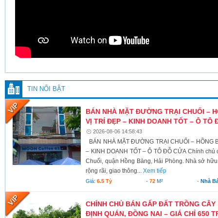
TIN NỔI BẬT
BÁN NHÀ MẶT ĐƯỜNG TRẠI CHUỐI – 
VỊ TRÍ ĐẸP – KINH DOANH TỐT – Ô TÔ
2026-08-06 14:58:43
BÁN NHÀ MẶT ĐƯỜNG TRẠI CHUỐI – HỒNG BÀ
– KINH DOANH TỐT – Ô TÔ ĐỖ CỬA Chính chủ c
Chuối, quận Hồng Bàng, Hải Phòng. Nhà sở hữu v
rộng rãi, giao thông...
Xem tiếp
Giá:
6.5 Tỷ
-
72
M²
-
Nhà B
CHÍNH CHỦ BÁN GẤP ĐẤT TRỒNG CÂY 
ĐỊNH QUÁN, ĐỒNG NAI – GIÁ CHỈ 650 T