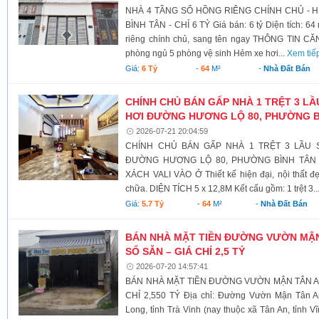
NHÀ 4 TẦNG SỔ HỒNG RIÊNG CHÍNH CHỦ - H
BÌNH TÂN - CHỈ 6 TỶ Giá bán: 6 tỷ Diện tích: 64
riêng chính chủ, sang tên ngay THÔNG TIN CĂN
phòng ngủ 5 phòng vệ sinh Hẻm xe hơi...
Xem tiế
Giá:
6 Tỷ
-
64
M²
-
Nhà Đất Bán
CHÍNH CHỦ BÁN GẤP NHÀ 1 TRỆT 3 L
HƠI ĐƯỜNG HƯƠNG LỘ 80, PHƯỜNG B
2026-07-21 20:04:59
CHÍNH CHỦ BÁN GẤP NHÀ 1 TRỆT 3 LẦU 
ĐƯỜNG HƯƠNG LỘ 80, PHƯỜNG BÌNH TÂN 
XÁCH VALI VÀO Ở Thiết kế hiện đại, nội thất đ
chữa. DIỆN TÍCH 5 x 12,8M Kết cấu gồm: 1 trệt 3..
Giá:
5.7 Tỷ
-
64
M²
-
Nhà Đất Bán
BÁN NHÀ MẶT TIỀN ĐƯỜNG VƯỜN MẬN T
SỔ SẴN – GIÁ CHỈ 2,5 TỶ
2026-07-20 14:57:41
BÁN NHÀ MẶT TIỀN ĐƯỜNG VƯỜN MẬN TÂN AN 
CHỈ 2,550 TỶ Địa chỉ: Đường Vườn Mận Tân A
Long, tỉnh Trà Vinh (nay thuộc xã Tân An, tỉnh V