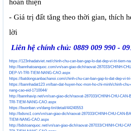
hoàn thiện
- Giá trị đất tăng theo thời gian, thích 
lời
Liên hệ chính chủ: 0889 009 990 - 09
https://123nhadatviet.net/
chinh-chu-can-ban-gap-lo-dat-
dep-vi-tri-tiem-n
http://bannhatoanquoc.com/vn/
san-giao-dich/raovat-287033/
CHINH-CHU
DEP-VI-TRI-TIEM-NANG-CAO.aspx
https://batdongsanbachanoi.
com/chinh-chu-can-ban-gap-lo-
dat-dep-vi-tr
https://bannhadat123.vn/ban-
dat-huyen-hoc-mon-ho-chi-minh/
chinh-chu-
nang-cao-eid-1710044/
http://bannhavip.net/vn/san-
giao-dich/raovat-287033/CHINH-
CHU-CAN-B
TRI-TIEM-NANG-CAO.aspx
https://buonban.vn/dang-tin/
detail/44240553
http://bdsno1.com/vn/san-giao-
dich/raovat-287033/CHINH-CHU-
CAN-BA
TIEM-NANG-CAO.aspx
http://bdstoanquoc.net/vn/san-
giao-dich/raovat-287033/CHINH-
CHU-CAN