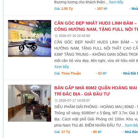
thương lượng cho khách thiện...
Xem tiếp
Giá:
2.55 Tỷ
-
157
M²
-
Nhà
CĂN GÓC ĐẸP NHẤT HUD3 LINH ĐÀM – 
CÔNG HƯỚNG NAM, TẶNG FULL NỘI T
2026-07-19 22:43:50
CĂN GÓC ĐẸP NHẤT HUD3 LINH ĐÀM – V
HƯỚNG NAM, TẶNG FULL NỘI THẤT CAO C
63M² TẦNG TRUNG – KHÔNG GIAN SỐNG TRONG
một căn hộ vừa đẹp, tiện nghi, vừa sở hữu môi t
Xem tiếp
Giá:
Thỏa Thuận
-
63
M²
-
Nhà Đất
BÁN GẤP NHÀ 80M2 QUẬN HOÀNG MAI -
TRÍ ĐẮC ĐỊA - GIÁ ĐẦU TƯ
2026-07-17 14:50:07
SIÊU PHẨM GIẢI PHÓNG - HOÀNG MAI | 80M2 -
Thông số vàng: 60/80m² x 5 tầng, MT 3.7m. Giá 17
địa: Cách mặt phố Giải Phóng chỉ 100m. Khu vực 
phía Nam Thủ đô. ĐIỂM NHẤN ĐẦU TƯ...
Xem tiế
Giá:
17 Tỷ
-
80
M²
-
Nhà Bá