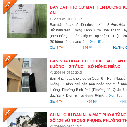
BÁN ĐẤT THỔ CƯ MẶT TIỀN ĐƯỜNG KÊ
AN
2026-08-05 11:11:28
Bán đất thổ cư mặt tiền đường Kênh 3, Đức Hòa,
đất nằm trên đường Kênh 3, xã Hòa Khánh Tây
(theo thông tin trên Giấy chứng nhận). - Diện tí
Sổ hồng riêng, sang tên...
Xem tiếp
Giá:
8 Tỷ
-
644
M²
-
Đất Thổ 
BÁN NHÀ HOẶC CHO THUÊ TẠI QUẬN 6
LUÔNG – 2 TẦNG – SỔ HỒNG RIÊNG
2026-08-05 10:29:28
Bán Nhà hoặc cho thuê tại Quận 6 – Hẻm Nguyễ
Riêng - Chính chủ cần bán hoặc cho thuê nh
Luông, Phường Bình Phú (Phường 11, Quận 6 cũ)
đất: 32m². Diện tích sử dụng: 64m². -...
Xem tiếp
Giá:
4 Tỷ
-
64
M²
-
Nh
CHÍNH CHỦ BÁN NHÀ MẶT PHỐ 8 TẦNG
SỐ 126 VŨ TRỌNG PHỤNG, PHƯỜNG TH
2026-08-04 16:15:31