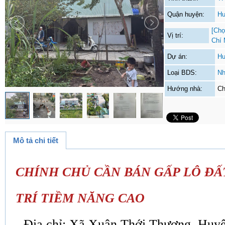
Quận huyện:
Hu
[Chọ
Vị trí:
Chí 
Dự án:
Hu
Loại BDS:
Nh
Hướng nhà:
Ch
Mô tả chi tiết
CHÍNH CHỦ CẦN BÁN GẤP LÔ ĐẤT
TRÍ TIỀM NĂNG CAO
- Địa chỉ: Xã Xuân Thới Thượng, Huy