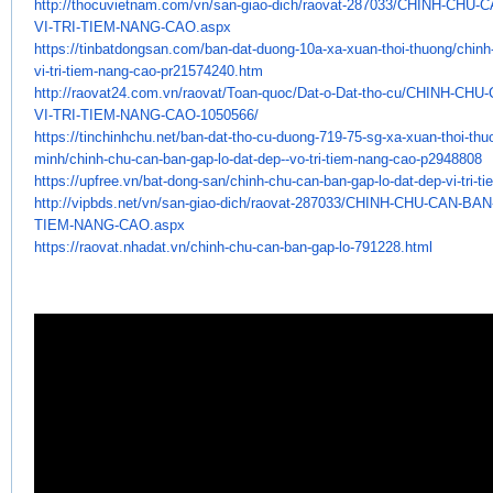
http://thocuvietnam.com/vn/
san-giao-dich/raovat-287033/
CHINH-CHU-C
VI-TRI-TIEM-NANG-CAO.aspx
https://tinbatdongsan.com/ban-
dat-duong-10a-xa-xuan-thoi-
thuong/chinh
vi-tri-tiem-nang-
cao-pr21574240.htm
http://raovat24.com.vn/raovat/
Toan-quoc/Dat-o-Dat-tho-cu/
CHINH-CHU-
VI-TRI-TIEM-NANG-CAO-
1050566/
https://tinchinhchu.net/ban-
dat-tho-cu-duong-719-75-sg-xa-
xuan-thoi-th
minh/chinh-chu-can-ban-
gap-lo-dat-dep--vo-tri-tiem-
nang-cao-p2948808
https://upfree.vn/bat-dong-
san/chinh-chu-can-ban-gap-lo-
dat-dep-vi-tri-t
http://vipbds.net/vn/san-giao-
dich/raovat-287033/CHINH-CHU-
CAN-BAN-
TIEM-NANG-CAO.aspx
https://raovat.nhadat.vn/
chinh-chu-can-ban-gap-lo-
791228.html