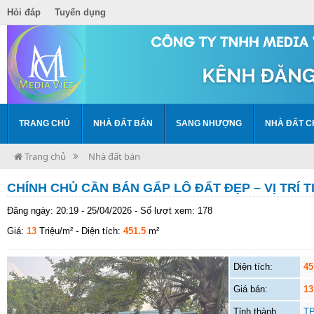
Hỏi đáp
Tuyển dụng
TRANG CHỦ
NHÀ ĐẤT BÁN
SANG NHƯỢNG
NHÀ ĐẤT C
Trang chủ
Nhà đất bán
CHÍNH CHỦ CẦN BÁN GẤP LÔ ĐẤT ĐẸP – VỊ TRÍ 
Đăng ngày: 20:19 - 25/04/2026 - Số lượt xem: 178
Giá:
13
Triệu/m²
- Diện tích:
451.5
m²
Diện tích:
45
Giá bán:
13
Tỉnh thành
TP