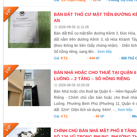
BÁN ĐẤT THỔ CƯ MẶT TIỀN ĐƯỜNG KÊ
AN
2026-08-05 11:11:28
Bán đất thổ cư mặt tiền đường Kênh 3, Đức Hòa,
đất nằm trên đường Kênh 3, xã Hòa Khánh Tây
(theo thông tin trên Giấy chứng nhận). - Diện tí
Sổ hồng riêng, sang tên...
Xem tiếp
Giá:
8 Tỷ
-
644
M²
-
Đất Thổ 
BÁN NHÀ HOẶC CHO THUÊ TẠI QUẬN 6
LUÔNG – 2 TẦNG – SỔ HỒNG RIÊNG
2026-08-05 10:29:28
Bán Nhà hoặc cho thuê tại Quận 6 – Hẻm Nguyễ
Riêng - Chính chủ cần bán hoặc cho thuê nh
Luông, Phường Bình Phú (Phường 11, Quận 6 cũ)
đất: 32m². Diện tích sử dụng: 64m². -...
Xem tiếp
Giá:
4 Tỷ
-
64
M²
-
Nh
CHÍNH CHỦ BÁN NHÀ MẶT PHỐ 8 TẦNG
SỐ 126 VŨ TRỌNG PHỤNG, PHƯỜNG TH