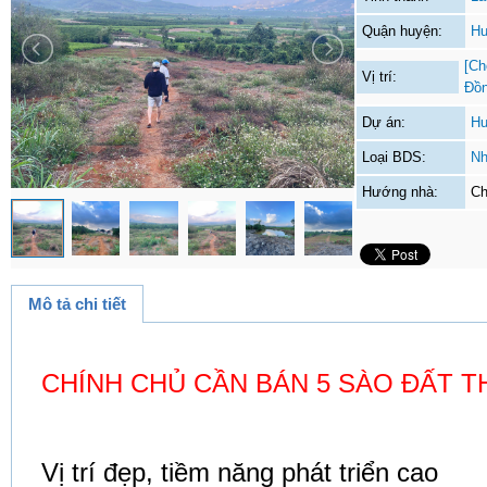
Quận huyện:
Hu
[Ch
Vị trí:
Đồ
Dự án:
Hu
Loại BDS:
Nh
Hướng nhà:
Ch
Mô tả chi tiết
CHÍNH CHỦ CẦN BÁN 5 SÀO ĐẤT T
Vị trí đẹp, tiềm năng phát triển cao