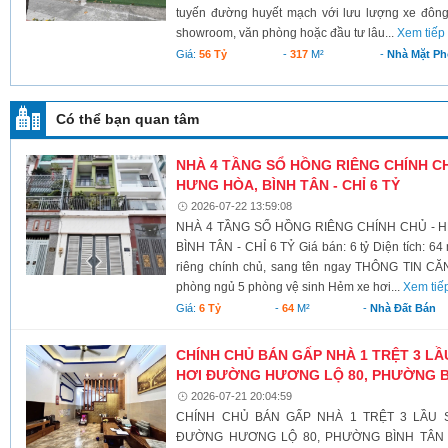
tuyến đường huyết mạch với lưu lượng xe đông
showroom, văn phòng hoặc đầu tư lâu...
Xem tiếp
Giá:
56 Tỷ
-
317
M²
-
Nhà Mặt Ph
Có thể bạn quan tâm
NHÀ 4 TẦNG SỔ HỒNG RIÊNG CHÍNH CHỦ
HƯNG HÒA, BÌNH TÂN - CHỈ 6 TỶ
2026-07-22 13:59:08
NHÀ 4 TẦNG SỔ HỒNG RIÊNG CHÍNH CHỦ - H
BÌNH TÂN - CHỈ 6 TỶ Giá bán: 6 tỷ Diện tích: 64
riêng chính chủ, sang tên ngay THÔNG TIN CĂN
phòng ngủ 5 phòng vệ sinh Hẻm xe hơi...
Xem tiế
Giá:
6 Tỷ
-
64
M²
-
Nhà Đất Bán
CHÍNH CHỦ BÁN GẤP NHÀ 1 TRỆT 3 L
HƠI ĐƯỜNG HƯƠNG LỘ 80, PHƯỜNG B
2026-07-21 20:04:59
CHÍNH CHỦ BÁN GẤP NHÀ 1 TRỆT 3 LẦU 
ĐƯỜNG HƯƠNG LỘ 80, PHƯỜNG BÌNH TÂN 