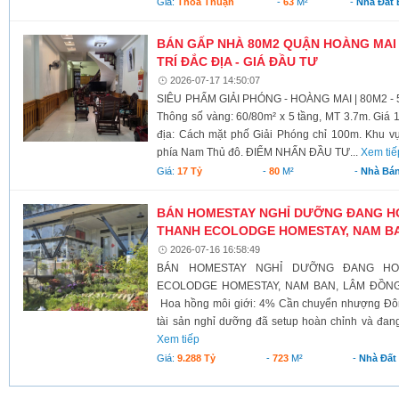
Giá:
Thỏa Thuận
-
63
M²
-
Nhà Đất
BÁN GẤP NHÀ 80M2 QUẬN HOÀNG MAI -
TRÍ ĐẮC ĐỊA - GIÁ ĐẦU TƯ
2026-07-17 14:50:07
SIÊU PHẨM GIẢI PHÓNG - HOÀNG MAI | 80M2 -
Thông số vàng: 60/80m² x 5 tầng, MT 3.7m. Giá 17
địa: Cách mặt phố Giải Phóng chỉ 100m. Khu vực 
phía Nam Thủ đô. ĐIỂM NHẤN ĐẦU TƯ...
Xem tiế
Giá:
17 Tỷ
-
80
M²
-
Nhà Bá
BÁN HOMESTAY NGHỈ DƯỠNG ĐANG H
THANH ECOLODGE HOMESTAY, NAM B
2026-07-16 16:58:49
BÁN HOMESTAY NGHỈ DƯỠNG ĐANG H
ECOLODGE HOMESTAY, NAM BAN, LÂM ĐỒNG G
Hoa hồng môi giới: 4% Cần chuyển nhượng Đô
tài sản nghỉ dưỡng đã setup hoàn chỉnh và đang
Xem tiếp
Giá:
9.288 Tỷ
-
723
M²
-
Nhà Đất