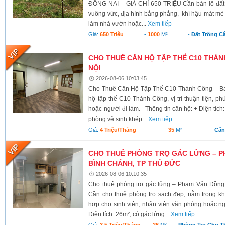
ĐỒNG NAI – GIÁ CHỈ 650 TRIỆU Cần bán lô đất có 
vuông vức, địa hình bằng phẳng, khí hậu mát mẻ 
làm nhà vườn hoặc...
Xem tiếp
Giá:
650 Triệu
-
1000
M²
-
Đất Trồng C
CHO THUÊ CĂN HỘ TẬP THỂ C10 THÀNH
NỘI
2026-08-06 10:03:45
Cho Thuê Căn Hộ Tập Thể C10 Thành Công – Ba 
hộ tập thể C10 Thành Công, vị trí thuận tiện, ph
hoặc người đi làm. - Thông tin căn hộ: + Diện tích
phòng vệ sinh khép...
Xem tiếp
Giá:
4 Triệu/tháng
-
35
M²
-
Căn
CHO THUÊ PHÒNG TRỌ GÁC LỬNG – P
BÌNH CHÁNH, TP THỦ ĐỨC
2026-08-06 10:10:35
Cho thuê phòng trọ gác lửng – Phạm Văn Đồng
Cần cho thuê phòng trọ sạch đẹp, nằm trong kh
hợp cho sinh viên, nhân viên văn phòng hoặc ngư
Diện tích: 26m², có gác lửng...
Xem tiếp
Giá:
3.5 Triệu/tháng
-
26
M²
-
Phòng Trọ Cho T