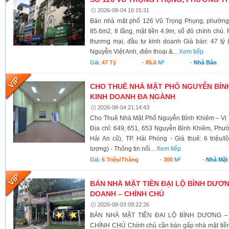
2026-08-04 16:15:31
Bán nhà mặt phố 126 Vũ Trọng Phụng, phường 
85.6m2, 8 tầng, mặt tiền 4.9m, sổ đỏ chính chủ.
thương mại, đầu tư kinh doanh Giá bán: 47 tỷ 
Nguyễn Việt Anh, điện thoại &...
Xem tiếp
Giá:
47 Tỷ
-
85.6
M²
-
Nhà Bán
CHO THUÊ NHÀ MẶT PHỐ NGUYỄN BỈNH 
KINH DOANH ĐA NGÀNH
2026-08-04 21:14:43
Cho Thuê Nhà Mặt Phố Nguyễn Bỉnh Khiêm – Vị 
Địa chỉ: 649, 651, 653 Nguyễn Bỉnh Khiêm, Phư
Hải An cũ), TP. Hải Phòng - Giá thuê: 6 triệu/l
lượng) - Thông tin nổi...
Xem tiếp
Giá:
6 Triệu/tháng
-
300
M²
-
Nhà Mặt
BÁN NHÀ MẶT TIỀN ĐẠI LỘ BÌNH DƯƠNG
DOANH – CHÍNH CHỦ
2026-08-03 09:22:26
BÁN NHÀ MẶT TIỀN ĐẠI LỘ BÌNH DƯƠNG –
CHÍNH CHỦ Chính chủ cần bán gấp nhà mặt tiền 