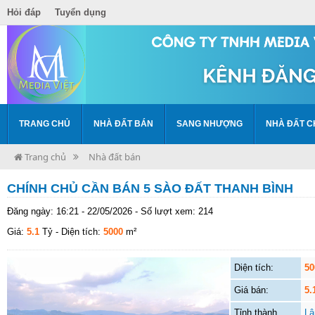
Hỏi đáp
Tuyển dụng
TRANG CHỦ
NHÀ ĐẤT BÁN
SANG NHƯỢNG
NHÀ ĐẤT C
Trang chủ
Nhà đất bán
CHÍNH CHỦ CẦN BÁN 5 SÀO ĐẤT THANH BÌNH
Đăng ngày: 16:21 - 22/05/2026 - Số lượt xem: 214
Giá:
5.1
Tỷ
- Diện tích:
5000
m²
Diện tích:
50
Giá bán:
5.
Tỉnh thành
Lâ