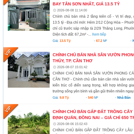
BAY TÂN SƠN NHẤT, GIÁ 13.5 TỶ
2026-08-08 11:14:00
Chính chủ bán nhà 2 tầng kiên cố - Vị trí đẹp
13.5 tỷ - Địa chỉ mới: Hẻm 2/12 Cộng Hòa – Ph
chỉ cũ trước sáp nhập là 2/29 Thăng Long, Phư
Diện tích đất: 67,2m² -...
Xem tiếp
Giá:
13.5 Tỷ
-
67.2
M²
-
CHÍNH CHỦ BÁN NHÀ SÂN VƯỜN PHONG
THỦY, TP. CẦN THƠ
2026-08-07 15:01:42
CHÍNH CHỦ BÁN NHÀ SÂN VƯỜN PHONG CÁCH
CẦN THƠ - Chính chủ cần bán căn nhà sân vườn
kiến trúc cổ điển sang trọng, kết hợp không g
trường sống yên bình và gần gũi thiên nhiên ngay.
Giá:
9.8 Tỷ
-
540
M²
-
Nhà Bán
CHÍNH CHỦ BÁN GẤP ĐẤT TRỒNG CÂY 
ĐỊNH QUÁN, ĐỒNG NAI – GIÁ CHỈ 650 T
2026-08-06 15:02:43
CHÍNH CHỦ BÁN GẤP ĐẤT TRỒNG CÂY LÂU N