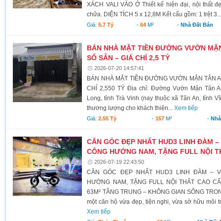
XÁCH VALI VÀO Ở Thiết kế hiện đại, nội thất đ
chữa. DIỆN TÍCH 5 x 12,8M Kết cấu gồm: 1 trệt 3..
Giá:
5.7 Tỷ
-
64
M²
-
Nhà Đất Bán
BÁN NHÀ MẶT TIỀN ĐƯỜNG VƯỜN MẬN T
SỔ SẴN – GIÁ CHỈ 2,5 TỶ
2026-07-20 14:57:41
BÁN NHÀ MẶT TIỀN ĐƯỜNG VƯỜN MẬN TÂN AN 
CHỈ 2,550 TỶ Địa chỉ: Đường Vườn Mận Tân A
Long, tỉnh Trà Vinh (nay thuộc xã Tân An, tỉnh V
thương lượng cho khách thiện...
Xem tiếp
Giá:
2.55 Tỷ
-
157
M²
-
Nhà
CĂN GÓC ĐẸP NHẤT HUD3 LINH ĐÀM – 
CÔNG HƯỚNG NAM, TẶNG FULL NỘI T
2026-07-19 22:43:50
CĂN GÓC ĐẸP NHẤT HUD3 LINH ĐÀM – V
HƯỚNG NAM, TẶNG FULL NỘI THẤT CAO C
63M² TẦNG TRUNG – KHÔNG GIAN SỐNG TRONG
một căn hộ vừa đẹp, tiện nghi, vừa sở hữu môi t
Xem tiếp