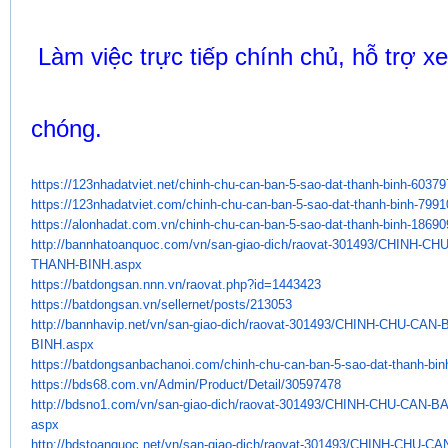
Làm việc trực tiếp chính chủ, hỗ trợ 
chóng.
https://123nhadatviet.net/
chinh-chu-can-ban-5-sao-dat-
thanh-binh-60379
https://123nhadatviet.com/
chinh-chu-can-ban-5-sao-dat-
thanh-binh-7991
https://alonhadat.com.vn/
chinh-chu-can-ban-5-sao-dat-
thanh-binh-18690
http://bannhatoanquoc.com/vn/
san-giao-dich/raovat-301493/
CHINH-CHU
THANH-BINH.aspx
https://batdongsan.nnn.vn/
raovat.php?id=1443423
https://batdongsan.vn/
sellernet/posts/213053
http://bannhavip.net/vn/san-
giao-dich/raovat-301493/CHINH-
CHU-CAN-B
BINH.aspx
https://batdongsanbachanoi.
com/chinh-chu-can-ban-5-sao-
dat-thanh-bin
https://bds68.com.vn/Admin/
Product/Detail/30597478
http://bdsno1.com/vn/san-giao-
dich/raovat-301493/CHINH-CHU-
CAN-BA
aspx
http://bdstoanquoc.net/vn/san-
giao-dich/raovat-301493/CHINH-
CHU-CAN