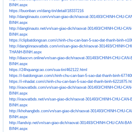
BINH.aspx
https://buonban.vn/dang-tin/
detail/18337216
http://dangtinauto.com/vn/san-
giao-dich/raovat-301493/CHINH-
CHU-CAN
BINH.aspx
http://dangtinauto.net/vn/san-
giao-dich/raovat-301493/CHINH-
CHU-CAN-
BINH.aspx
https://clipbatdongsan.com/
chinh-chu-can-ban-5-sao-dat-
thanh-binh-n1
http://dangtinraovatbds.com/
vn/san-giao-dich/raovat-
301493/CHINH-CH
THANH-BINH.aspx
http://diaocvn.online/vn/san-
giao-dich/raovat-301493/CHINH-
CHU-CAN-
BINH.aspx
https://24hquangcao.com/sua-
tin/462122.html
https://i-batdongsan.com/
chinh-chu-can-ban-5-sao-dat-
thanh-binh-67740
https://i-nhadat.com/chinh-
chu-can-ban-5-sao-dat-thanh-
binh-6221875.h
http://iraovatbds.com/vn/san-
giao-dich/raovat-301493/CHINH-
CHU-CAN-
BINH.aspx
http://iraovatbds.net/vn/san-
giao-dich/raovat-301493/CHINH-
CHU-CAN-
BINH.aspx
http://khohangbds.com/vn/san-
giao-dich/raovat-301493/CHINH-
CHU-CA
BINH.aspx
http://landvip.net/vn/san-
giao-dich/raovat-301493/CHINH-
CHU-CAN-BAN
BINH.aspx