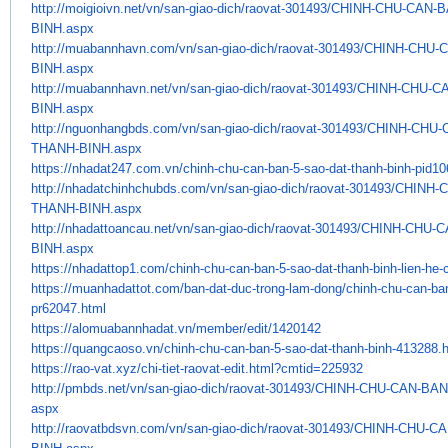
http://moigioivn.net/vn/san-
giao-dich/raovat-301493/CHINH-
CHU-CAN-B
BINH.aspx
http://muabannhavn.com/vn/san-
giao-dich/raovat-301493/CHINH-
CHU-C
BINH.aspx
http://muabannhavn.net/vn/san-
giao-dich/raovat-301493/CHINH-
CHU-CA
BINH.aspx
http://nguonhangbds.com/vn/
san-giao-dich/raovat-301493/
CHINH-CHU-
THANH-BINH.aspx
https://nhadat247.com.vn/
chinh-chu-can-ban-5-sao-dat-
thanh-binh-pid1
http://nhadatchinhchubds.com/
vn/san-giao-dich/raovat-
301493/CHINH-
THANH-BINH.aspx
http://nhadattoancau.net/vn/
san-giao-dich/raovat-301493/
CHINH-CHU-C
BINH.aspx
https://nhadattop1.com/chinh-
chu-can-ban-5-sao-dat-thanh-
binh-lien-he-
https://muanhadattot.com/ban-
dat-duc-trong-lam-dong/chinh-
chu-can-ban
pr62047.html
https://alomuabannhadat.vn/
member/edit/1420142
https://quangcaoso.vn/chinh-
chu-can-ban-5-sao-dat-thanh-
binh-413288.
https://rao-vat.xyz/chi-tiet-
raovat-edit.html?cmtid=225932
http://pmbds.net/vn/san-giao-
dich/raovat-301493/CHINH-CHU-
CAN-BAN
aspx
http://raovatbdsvn.com/vn/san-
giao-dich/raovat-301493/CHINH-
CHU-CA