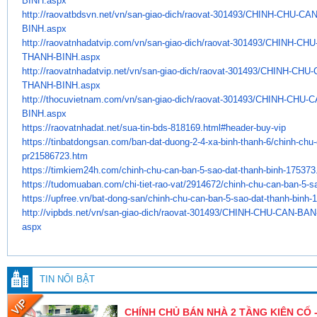
BINH.aspx
http://raovatbdsvn.net/vn/san-
giao-dich/raovat-301493/CHINH-
CHU-CAN
BINH.aspx
http://raovatnhadatvip.com/vn/
san-giao-dich/raovat-301493/
CHINH-CHU
THANH-BINH.aspx
http://raovatnhadatvip.net/vn/
san-giao-dich/raovat-301493/
CHINH-CHU-
THANH-BINH.aspx
http://thocuvietnam.com/vn/
san-giao-dich/raovat-301493/
CHINH-CHU-C
BINH.aspx
https://raovatnhadat.net/sua-
tin-bds-818169.html#header-
buy-vip
https://tinbatdongsan.com/ban-
dat-duong-2-4-xa-binh-thanh-6/
chinh-chu-
pr21586723.htm
https://timkiem24h.com/chinh-
chu-can-ban-5-sao-dat-thanh-
binh-175373
https://tudomuaban.com/chi-
tiet-rao-vat/2914672/chinh-
chu-can-ban-5-sa
https://upfree.vn/bat-dong-
san/chinh-chu-can-ban-5-sao-
dat-thanh-binh-
http://vipbds.net/vn/san-giao-
dich/raovat-301493/CHINH-CHU-
CAN-BAN
aspx
TIN NỔI BẬT
CHÍNH CHỦ BÁN NHÀ 2 TẦNG KIÊN CỐ -