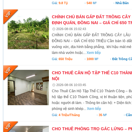
Giá:
9.8 Tỷ
-
540
M²
-
Nhà Bán
CHÍNH CHỦ BÁN GẤP ĐẤT TRỒNG CÂY 
ĐỊNH QUÁN, ĐỒNG NAI – GIÁ CHỈ 650 T
2026-08-06 15:02:43
CHÍNH CHỦ BÁN GẤP ĐẤT TRỒNG CÂY LÂU N
ĐỒNG NAI – GIÁ CHỈ 650 TRIỆU Cần bán lô đất có 
vuông vức, địa hình bằng phẳng, khí hậu mát mẻ 
làm nhà vườn hoặc...
Xem tiếp
Giá:
650 Triệu
-
1000
M²
-
Đất Trồng C
CHO THUÊ CĂN HỘ TẬP THỂ C10 THÀNH
NỘI
2026-08-06 10:03:45
Cho Thuê Căn Hộ Tập Thể C10 Thành Công – Ba 
hộ tập thể C10 Thành Công, vị trí thuận tiện, ph
hoặc người đi làm. - Thông tin căn hộ: + Diện tích
phòng vệ sinh khép...
Xem tiếp
Giá:
4 Triệu/tháng
-
35
M²
-
Căn
CHO THUÊ PHÒNG TRỌ GÁC LỬNG – P