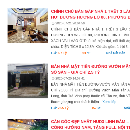
CHÍNH CHỦ BÁN GẤP NHÀ 1 TRỆT 3 L
HƠI ĐƯỜNG HƯƠNG LỘ 80, PHƯỜNG B
2026-07-21 20:04:59
CHÍNH CHỦ BÁN GẤP NHÀ 1 TRỆT 3 LẦU 
ĐƯỜNG HƯƠNG LỘ 80, PHƯỜNG BÌNH TÂN 
XÁCH VALI VÀO Ở Thiết kế hiện đại, nội thất đ
chữa. DIỆN TÍCH 5 x 12,8M Kết cấu gồm: 1 trệt 3..
Giá:
5.7 Tỷ
-
64
M²
-
Nhà Đất Bán
BÁN NHÀ MẶT TIỀN ĐƯỜNG VƯỜN MẬN T
SỔ SẴN – GIÁ CHỈ 2,5 TỶ
2026-07-20 14:57:41
BÁN NHÀ MẶT TIỀN ĐƯỜNG VƯỜN MẬN TÂN AN 
CHỈ 2,550 TỶ Địa chỉ: Đường Vườn Mận Tân A
Long, tỉnh Trà Vinh (nay thuộc xã Tân An, tỉnh V
thương lượng cho khách thiện...
Xem tiếp
Giá:
2.55 Tỷ
-
157
M²
-
Nhà
CĂN GÓC ĐẸP NHẤT HUD3 LINH ĐÀM – 
CÔNG HƯỚNG NAM, TẶNG FULL NỘI T