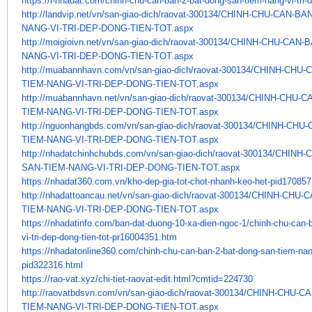
https://i-nhadat.com/chinh-
chu-can-ban-2-bat-dong-san-
tiem-nang-vi-tri-
http://landvip.net/vn/san-
giao-dich/raovat-300134/CHINH-
CHU-CAN-BAN
NANG-VI-TRI-DEP-DONG-
TIEN-TOT.aspx
http://moigioivn.net/vn/san-
giao-dich/raovat-300134/CHINH-
CHU-CAN-B
NANG-VI-TRI-DEP-DONG-
TIEN-TOT.aspx
http://muabannhavn.com/vn/san-
giao-dich/raovat-300134/CHINH-
CHU-C
TIEM-NANG-VI-TRI-DEP-DONG-
TIEN-TOT.aspx
http://muabannhavn.net/vn/san-
giao-dich/raovat-300134/CHINH-
CHU-CA
TIEM-NANG-VI-TRI-DEP-DONG-
TIEN-TOT.aspx
http://nguonhangbds.com/vn/
san-giao-dich/raovat-300134/
CHINH-CHU-
TIEM-NANG-VI-TRI-DEP-DONG-
TIEN-TOT.aspx
http://nhadatchinhchubds.com/
vn/san-giao-dich/raovat-
300134/CHINH-
SAN-TIEM-NANG-VI-TRI-
DEP-DONG-TIEN-TOT.aspx
https://nhadat360.com.vn/kho-
dep-gia-tot-chot-nhanh-keo-
het-pid170857
http://nhadattoancau.net/vn/
san-giao-dich/raovat-300134/
CHINH-CHU-C
TIEM-NANG-VI-TRI-DEP-DONG-
TIEN-TOT.aspx
https://nhadatinfo.com/ban-
dat-duong-10-xa-dien-ngoc-1/
chinh-chu-can-
vi-tri-dep-dong-
tien-tot-pr16004351.htm
https://nhadatonline360.com/
chinh-chu-can-ban-2-bat-dong-
san-tiem-nan
pid322316.html
https://rao-vat.xyz/chi-tiet-
raovat-edit.html?cmtid=224730
http://raovatbdsvn.com/vn/san-
giao-dich/raovat-300134/CHINH-
CHU-CA
TIEM-NANG-VI-TRI-DEP-DONG-
TIEN-TOT.aspx