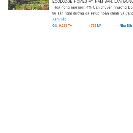
ECOLODGE HOMESTAY, NAM BAN, LÂM ĐỒNG G
Hoa hồng môi giới: 4% Cần chuyển nhượng Đô
tài sản nghỉ dưỡng đã setup hoàn chỉnh và đang
Xem tiếp
Giá:
9.288 Tỷ
-
723
M²
-
Nhà Đất