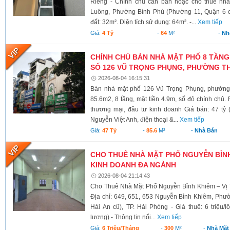
Riêng - Chính chủ cần bán hoặc cho thuê nh
Luông, Phường Bình Phú (Phường 11, Quận 6 cũ)
đất: 32m². Diện tích sử dụng: 64m². -...
Xem tiếp
Giá:
4 Tỷ
-
64
M²
-
Nh
CHÍNH CHỦ BÁN NHÀ MẶT PHỐ 8 TẦNG
SỐ 126 VŨ TRỌNG PHỤNG, PHƯỜNG TH
2026-08-04 16:15:31
Bán nhà mặt phố 126 Vũ Trọng Phụng, phường 
85.6m2, 8 tầng, mặt tiền 4.9m, sổ đỏ chính chủ.
thương mại, đầu tư kinh doanh Giá bán: 47 tỷ 
Nguyễn Việt Anh, điện thoại &...
Xem tiếp
Giá:
47 Tỷ
-
85.6
M²
-
Nhà Bán
CHO THUÊ NHÀ MẶT PHỐ NGUYỄN BỈNH 
KINH DOANH ĐA NGÀNH
2026-08-04 21:14:43
Cho Thuê Nhà Mặt Phố Nguyễn Bỉnh Khiêm – Vị 
Địa chỉ: 649, 651, 653 Nguyễn Bỉnh Khiêm, Phư
Hải An cũ), TP. Hải Phòng - Giá thuê: 6 triệu/l
lượng) - Thông tin nổi...
Xem tiếp
Giá:
6 Triệu/tháng
-
300
M²
-
Nhà Mặt