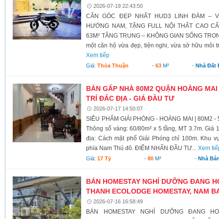
2026-07-19 22:43:50
CĂN GÓC ĐẸP NHẤT HUD3 LINH ĐÀM – V
HƯỚNG NAM, TẶNG FULL NỘI THẤT CAO C
63M² TẦNG TRUNG – KHÔNG GIAN SỐNG TRONG
một căn hộ vừa đẹp, tiện nghi, vừa sở hữu môi t
Xem tiếp
Giá:
Thỏa Thuận
-
63
M²
-
Nhà Đất
BÁN GẤP NHÀ 80M2 QUẬN HOÀNG MAI -
TRÍ ĐẮC ĐỊA - GIÁ ĐẦU TƯ
2026-07-17 14:50:07
SIÊU PHẨM GIẢI PHÓNG - HOÀNG MAI | 80M2 -
Thông số vàng: 60/80m² x 5 tầng, MT 3.7m. Giá 17
địa: Cách mặt phố Giải Phóng chỉ 100m. Khu vực 
phía Nam Thủ đô. ĐIỂM NHẤN ĐẦU TƯ...
Xem tiế
Giá:
17 Tỷ
-
80
M²
-
Nhà Bá
BÁN HOMESTAY NGHỈ DƯỠNG ĐANG H
THANH ECOLODGE HOMESTAY, NAM B
2026-07-16 16:58:49
BÁN HOMESTAY NGHỈ DƯỠNG ĐANG H