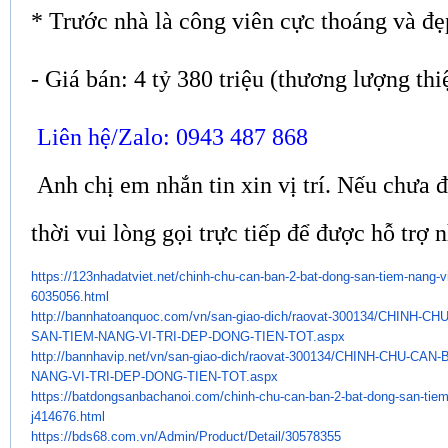
*
Trước nhà là công viên cực thoáng và đẹ
- Giá bán: 4 tỷ 380 triệu (thương lượng thi
Liên hệ/Zalo: 0943 487 868
Anh chị em nhắn tin xin vị trí. Nếu chưa 
thời vui lòng gọi trực tiếp để được hỗ trợ 
https://123nhadatviet.net/
chinh-chu-can-ban-2-bat-dong-
san-tiem-nang-vi
6035056.html
http://bannhatoanquoc.com/vn/
san-giao-dich/raovat-300134/
CHINH-CHU
SAN-TIEM-NANG-VI-TRI-DEP-DONG-
TIEN-TOT.aspx
http://bannhavip.net/vn/san-
giao-dich/raovat-300134/CHINH-
CHU-CAN-B
NANG-VI-TRI-DEP-DONG-
TIEN-TOT.aspx
https://batdongsanbachanoi.
com/chinh-chu-can-ban-2-bat-
dong-san-tiem-
j414676.html
https://bds68.com.vn/Admin/
Product/Detail/30578355