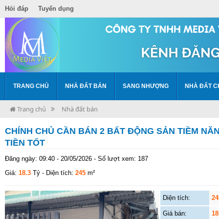
Hỏi đáp
Tuyển dụng
TRANG CHỦ
NHÀ ĐẤT BÁN
SANG NHƯỢNG
NHÀ ĐẤT C
Trang chủ
Nhà đất bán
CHÍNH CHỦ CẦN BÁN 2 BẤT ĐỘNG SẢN TIỀM NĂNG
TIỀN TỐT
Đăng ngày: 09:40 - 20/05/2026 - Số lượt xem: 187
Giá:
18.3
Tỷ
- Diện tích:
245
m²
Diện tích:
24
Giá bán:
18