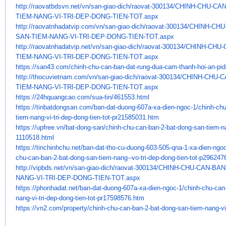
http://raovatbdsvn.net/vn/san-
giao-dich/raovat-300134/CHINH-
CHU-CAN
TIEM-NANG-VI-TRI-DEP-DONG-
TIEN-TOT.aspx
http://raovatnhadatvip.com/vn/
san-giao-dich/raovat-300134/
CHINH-CHU
SAN-TIEM-NANG-VI-TRI-DEP-DONG-
TIEN-TOT.aspx
http://raovatnhadatvip.net/vn/
san-giao-dich/raovat-300134/
CHINH-CHU-
TIEM-NANG-VI-TRI-DEP-DONG-
TIEN-TOT.aspx
https://san43.com/chinh-chu-
can-ban-dat-rung-dua-cam-
thanh-hoi-an-pi
http://thocuvietnam.com/vn/
san-giao-dich/raovat-300134/
CHINH-CHU-C
TIEM-NANG-VI-TRI-DEP-DONG-
TIEN-TOT.aspx
https://24hquangcao.com/sua-
tin/461553.html
https://tinbatdongsan.com/ban-
dat-duong-607a-xa-dien-ngoc-1/
chinh-chu
tiem-nang-vi-tri-dep-dong-
tien-tot-pr21585031.htm
https://upfree.vn/bat-dong-
san/chinh-chu-can-ban-2-bat-
dong-san-tiem-na
1110518.html
https://tinchinhchu.net/ban-
dat-tho-cu-duong-603-505-qna-
1-xa-dien-ngo
chu-can-ban-2-bat-
dong-san-tiem-nang--vo-tri-
dep-dong-tien-tot-p296247
http://vipbds.net/vn/san-giao-
dich/raovat-300134/CHINH-CHU-
CAN-BAN
NANG-VI-TRI-DEP-DONG-TIEN-TOT.
aspx
https://phonhadat.net/ban-dat-
duong-607a-xa-dien-ngoc-1/
chinh-chu-can
nang-vi-tri-dep-dong-
tien-tot-pr17598576.htm
https://vn2.com/property/
chinh-chu-can-ban-2-bat-dong-
san-tiem-nang-vi