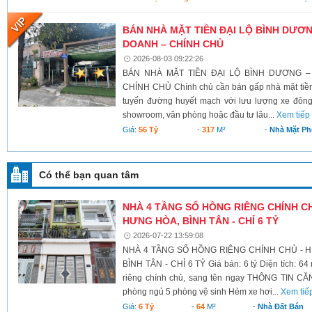
BÁN NHÀ MẶT TIỀN ĐẠI LỘ BÌNH DƯƠNG
DOANH – CHÍNH CHỦ
2026-08-03 09:22:26
BÁN NHÀ MẶT TIỀN ĐẠI LỘ BÌNH DƯƠNG –
CHÍNH CHỦ Chính chủ cần bán gấp nhà mặt tiền 
tuyến đường huyết mạch với lưu lượng xe đông
showroom, văn phòng hoặc đầu tư lâu...
Xem tiếp
Giá:
56 Tỷ
-
317
M²
-
Nhà Mặt Ph
Có thể bạn quan tâm
NHÀ 4 TẦNG SỔ HỒNG RIÊNG CHÍNH CHỦ
HƯNG HÒA, BÌNH TÂN - CHỈ 6 TỶ
2026-07-22 13:59:08
NHÀ 4 TẦNG SỔ HỒNG RIÊNG CHÍNH CHỦ - H
BÌNH TÂN - CHỈ 6 TỶ Giá bán: 6 tỷ Diện tích: 64
riêng chính chủ, sang tên ngay THÔNG TIN CĂN
phòng ngủ 5 phòng vệ sinh Hẻm xe hơi...
Xem tiế
Giá:
6 Tỷ
-
64
M²
-
Nhà Đất Bán