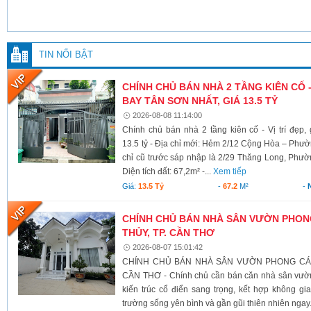
TIN NỔI BẬT
CHÍNH CHỦ BÁN NHÀ 2 TẦNG KIÊN CỐ -
BAY TÂN SƠN NHẤT, GIÁ 13.5 TỶ
2026-08-08 11:14:00
Chính chủ bán nhà 2 tầng kiên cố - Vị trí đẹp
13.5 tỷ - Địa chỉ mới: Hẻm 2/12 Cộng Hòa – Ph
chỉ cũ trước sáp nhập là 2/29 Thăng Long, Phư
Diện tích đất: 67,2m² -...
Xem tiếp
Giá:
13.5 Tỷ
-
67.2
M²
-
CHÍNH CHỦ BÁN NHÀ SÂN VƯỜN PHONG
THỦY, TP. CẦN THƠ
2026-08-07 15:01:42
CHÍNH CHỦ BÁN NHÀ SÂN VƯỜN PHONG CÁCH
CẦN THƠ - Chính chủ cần bán căn nhà sân vườn
kiến trúc cổ điển sang trọng, kết hợp không g
trường sống yên bình và gần gũi thiên nhiên ngay.