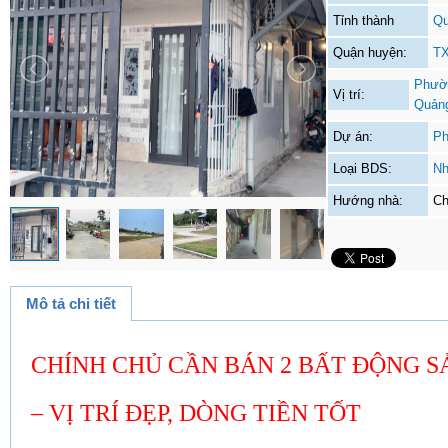
Tỉnh thành
Q
Quận huyện:
TX
Phườn
Vị trí:
Quản
Dự án:
Ph
Loại BDS:
Nh
Hướng nhà:
Ch
Mô tả chi tiết
CHÍNH CHỦ CẦN BÁN 2 BẤT ĐỘNG S
– VỊ TRÍ ĐẸP, DÒNG TIỀN TỐT