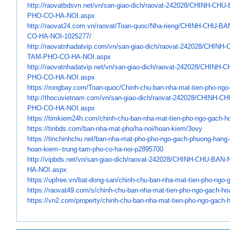
http://raovatbdsvn.net/vn/san-
giao-dich/raovat-242028/CHINH-
CHU-
PHO-
CO-HA-NOI.aspx
http://raovat24.com.vn/raovat/
Toan-quoc/Nha-rieng/CHINH-CHU-
BA
CO-HA-
NOI-1025277/
http://raovatnhadatvip.com/vn/
san-giao-dich/raovat-242028/
CHINH-
TAM-PHO-CO-HA-NOI.aspx
http://raovatnhadatvip.net/vn/
san-giao-dich/raovat-242028/
CHINH-C
PHO-CO-HA-NOI.aspx
https://rongbay.com/Toan-quoc/
Chinh-chu-ban-nha-mat-tien-
pho-ngo
http://thocuvietnam.com/vn/
san-giao-dich/raovat-242028/
CHINH-CH
PHO-CO-HA-NOI.aspx
https://timkiem24h.com/chinh-
chu-ban-nha-mat-tien-pho-ngo-
gach-h
https://tinbds.com/ban-nha-
mat-pho/ha-noi/hoan-kiem/3ovy
https://tinchinhchu.net/ban-
nha-mat-pho-pho-ngo-gach-
phuong-hang-
hoan-kiem--
trung-tam-pho-co-ha-noi-
p2895700
http://vipbds.net/vn/san-giao-
dich/raovat-242028/CHINH-CHU-
BAN-
HA-
NOI.aspx
https://upfree.vn/bat-dong-
san/chinh-chu-ban-nha-mat-
tien-pho-ngo-
https://raovat49.com/s/chinh-
chu-ban-nha-mat-tien-pho-ngo-
gach-ho
https://vn2.com/property/
chinh-chu-ban-nha-mat-tien-
pho-ngo-gach-h