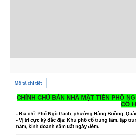
Mô tả chi tiết
CHÍNH CHỦ BÁN NHÀ MẶT TIỀN PHỐ N
CỔ 
-
Địa chỉ:
Phố
Ngõ Gạch
, phường
Hàng Buồng
, Qu
-
Vị trí cực kỳ đắc địa:
Khu
phố cổ trung tâm
, tập tr
năm
, kinh doanh sầm uất ngày đêm.