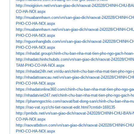
http://moigioivn.net/vn/san-
giao-dich/raovat-242028/CHINH-
CHU-BA
CO-HA-NOI.aspx
http://muabannhavn.com/vn/san-
giao-dich/raovat-242028/CHINH-
CH
PHO-
CO-HA-NOI.aspx
http://muabannhavn.net/vn/san-
giao-dich/raovat-242028/CHINH-
CHU
PHO-
CO-HA-NOI.aspx
http://nguonhangbds.com/vn/
san-giao-dich/raovat-242028/
CHINH-C
PHO-CO-HA-NOI.aspx
https://nhadat.group/chinh-
chu-ban-nha-mat-tien-pho-ngo-
gach-hoan-
http://nhadatchinhchubds.com/
vn/san-giao-dich/raovat-
242028/CHI
TAM-PHO-CO-HA-NOI.aspx
https://nhadat24h.net.vn/du-
an/chinh-chu-ban-nha-mat-tien-
pho-ngo-
http://nhadattoancau.net/vn/
san-giao-dich/raovat-242028/
CHINH-CH
PHO-CO-HA-NOI.aspx
https://nhadatonline360.com/
chinh-chu-ban-nha-mat-tien-
pho-ngo-ga
http://nhadatviet247.net/
chinh-chu-ban-nha-mat-tien-
pho-ngo-gach-ho
https://phamngoctrio.com/
raovat/bat-dong-san/chinh-chu-
ban-nha-ma
https://rao-vat.xyz/chi-tiet-
raovat-edit.html?cmtid=169135
http://pmbds.net/vn/san-giao-
dich/raovat-242028/CHINH-CHU-
BAN-
CO-HA-
NOI.aspx
http://raovatbdsvn.com/vn/san-
giao-dich/raovat-242028/CHINH-
CHU
PHO-
CO-HA-NOI.aspx