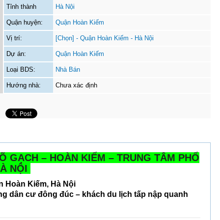
Tỉnh thành
Hà Nội
Quận huyện:
Quận Hoàn Kiếm
Vị trí:
[Chọn] - Quận Hoàn Kiếm - Hà Nội
Dự án:
Quận Hoàn Kiếm
Loại BDS:
Nhà Bán
Hướng nhà:
Chưa xác định
GÕ GẠCH – HOÀN KIẾM – TRUNG TÂM PHỐ
HÀ NỘI
ận
Hoàn Kiếm
, Hà Nội
ung
dân cư đông đúc – khách du lịch tấp nập quanh