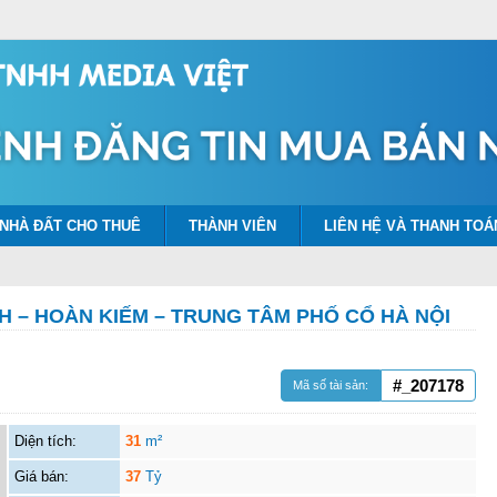
NHÀ ĐẤT CHO THUÊ
THÀNH VIÊN
LIÊN HỆ VÀ THANH TOÁ
H – HOÀN KIẾM – TRUNG TÂM PHỐ CỔ HÀ NỘI
#_207178
Mã số tài sản:
Diện tích:
31
m²
Giá bán:
37
Tỷ