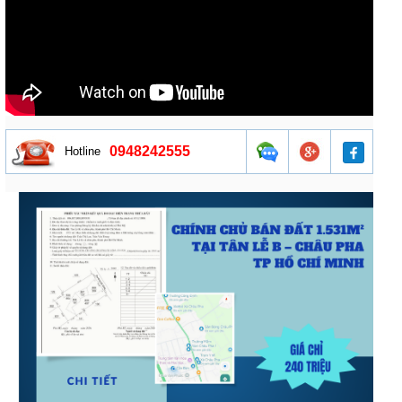
0948242555
Hotline