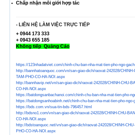
Chấp nhận môi giới
hợp tác
- LIÊN HỆ LÀM VIỆC TRỰC TIẾP
+
0944 173 333
+
0943 655 185
Không tiếp Quảng Cáo
https://123nhadatviet.com/
chinh-chu-ban-nha-mat-tien-
pho-ngo-gach
http://bannhatoanquoc.com/vn/
san-giao-dich/raovat-242028/
CHINH-
TAM-PHO-CO-HA-NOI.aspx
http://bannhavip.net/vn/san-
giao-dich/raovat-242028/CHINH-
CHU-BA
CO-HA-NOI.aspx
https://batdongsanbachanoi.
com/chinh-chu-ban-nha-mat-
tien-pho-n
https://batdongsanhoabinh.net/
chinh-chu-ban-nha-mat-tien-
pho-ngo-
https://bds.com.vn/sua-tin-
bds-796457.html
http://bdsno1.com/vn/san-giao-
dich/raovat-242028/CHINH-CHU-
BAN
CO-HA-
NOI.aspx
http://bdstoanquoc.net/vn/san-
giao-dich/raovat-242028/CHINH-
CHU-
PHO-
CO-HA-NOI.aspx