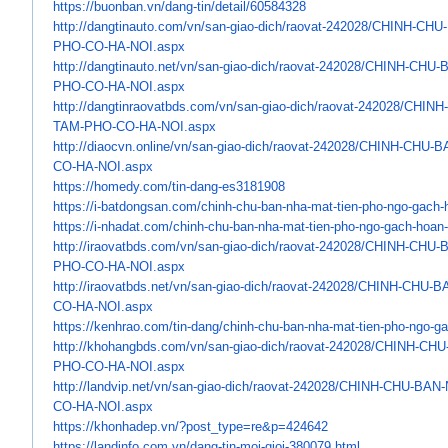
https://buonban.vn/dang-tin/
detail/60584328
http://dangtinauto.com/vn/san-
giao-dich/raovat-242028/CHINH-
CHU-
PHO-
CO-HA-NOI.aspx
http://dangtinauto.net/vn/san-
giao-dich/raovat-242028/CHINH-
CHU-B
PHO-
CO-HA-NOI.aspx
http://dangtinraovatbds.com/
vn/san-giao-dich/raovat-
242028/CHINH
TAM-PHO-CO-HA-NOI.aspx
http://diaocvn.online/vn/san-
giao-dich/raovat-242028/CHINH-
CHU-B
CO-HA-NOI.aspx
https://homedy.com/tin-dang-
es3181908
https://i-batdongsan.com/
chinh-chu-ban-nha-mat-tien-
pho-ngo-gach-
https://i-nhadat.com/chinh-
chu-ban-nha-mat-tien-pho-ngo-
gach-hoan-
http://iraovatbds.com/vn/san-
giao-dich/raovat-242028/CHINH-
CHU-B
PHO-
CO-HA-NOI.aspx
http://iraovatbds.net/vn/san-
giao-dich/raovat-242028/CHINH-
CHU-BA
CO-HA-NOI.aspx
https://kenhrao.com/tin-dang/
chinh-chu-ban-nha-mat-tien-
pho-ngo-ga
http://khohangbds.com/vn/san-
giao-dich/raovat-242028/CHINH-
CHU
PHO-
CO-HA-NOI.aspx
http://landvip.net/vn/san-
giao-dich/raovat-242028/CHINH-
CHU-BAN-
CO-HA-NOI.aspx
https://khonhadep.vn/?post_
type=re&p=424642
https://landinfo.com.vn/dang-
tin-moi-gioi-380079.html