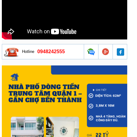
0948242555
Hotline