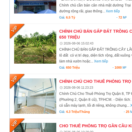
Chính chủ cần bán căn nhà mặt đường Trại 
đường rộng rãi, giao thông...
Xem tiếp
Giá:
6.5 Tỷ
-
72
M²
CHÍNH CHỦ BÁN GẤP ĐẤT TRỒNG CÂ
650 TRIỆU
2026-08-06 15:02:43
CHÍNH CHỦ BÁN GẤP ĐẤT TRỒNG CÂY LÂU N
lô đất có vị trí đẹp, diện tích rộng, đất vuô
làm nhà vườn hoặc...
Xem tiếp
Giá:
650 Triệu
-
1000
M²
CHÍNH CHỦ CHO THUÊ PHÒNG TRỌ 
2026-08-06 11:23:23
Chính Chủ Cho Thuê Phòng Trọ Quận 8, TP
(Phường 2, Quận 8 cũ), TP.HCM. - Diện tích: 
có sẵn máy lạnh, lối đi riêng, không chung...
X
Giá:
4.3 Triệu/tháng
-
25
M
CHO THUÊ PHÒNG TRỌ GẦN CẦU KÊN
2026-08-06 10:29:30