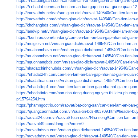
https://i-batdongsan.com/can-
tien-lam-an-ban-gap-nha-nat-
gia-re-qu
https://i-nhadat.com/can-tien-
lam-an-ban-gap-nha-nat-gia-re-
quan-12
http://iraovatbds.net/vn/san-
giao-dich/raovat-149540/Can-
tien-lam-a
http://iraovatbds.com/vn/san-
giao-dich/raovat-149540/Can-
tien-lam-
http://khohangbds.com/vn/san-
giao-dich/raovat-149540/Can-
tien-la
http://landvip.net/vn/san-
giao-dich/raovat-149540/Can-
tien-lam-an-b
https://kenhrao.com/tin-dang/
can-tien-lam-an-ban-gap-nha-
nat-gia-r
http://moigioivn.net/vn/san-
giao-dich/raovat-149540/Can-
tien-lam-an
http://muabannhavn.com/vn/san-
giao-dich/raovat-149540/Can-
tien-
http://muabannhavn.net/vn/san-
giao-dich/raovat-149540/Can-
tien-la
http://nguonhangbds.com/vn/
san-giao-dich/raovat-149540/
Can-tien-
http://nhadatchinhchubds.com/
vn/san-giao-dich/raovat-
149540/Can-t
https://nhadat24h.com/can-
tien-lam-an-ban-gap-nha-nat-
gia-re-quan-
http://nhadattoancau.net/vn/
san-giao-dich/raovat-149540/
Can-tien-l
https://nhadattop1.com/can-
tien-lam-an-ban-gap-nha-nat-
gia-re-quan
https://nhadatinfo.com/ban-
nha-rieng-duong-nguyen-thi-
kieu-phuong-t
pr15794254.htm
https://phamngoctrio.com/
raovat/bat-dong-san/can-tien-
lam-an-ban-g
https://quangcaonhadat.com.vn/
sua-tin-bds-803709.html#
header-buy
http://raovat24.com.vn/raovat/
Toan-quoc/Nha-rieng/Can-tien-
lam-an-
https://raovat49.com/dang-tin?
error=0
http://raovatbdsvn.com/vn/san-
giao-dich/raovat-149540/Can-
tien-la
http://raovatbdsvn.net/vn/san-
giao-dich/raovat-149540/Can-
tien-lam