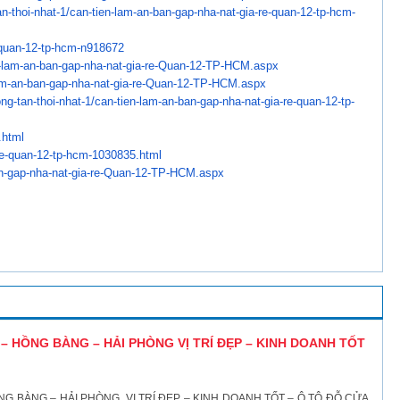
n-thoi-nhat-1/can-
tien-lam-an-ban-gap-nha-nat-
gia-re-quan-12-tp-hcm-
-quan-12-tp-hcm-
n918672
-lam-an-ban-gap-nha-
nat-gia-re-Quan-12-TP-HCM.aspx
am-an-ban-gap-nha-
nat-gia-re-Quan-12-TP-HCM.aspx
ng-tan-thoi-nhat-1/
can-tien-lam-an-ban-gap-nha-
nat-gia-re-quan-12-tp-
.html
re-quan-12-tp-hcm-
1030835.html
-gap-nha-nat-gia-re-
Quan-12-TP-HCM.aspx
 HỒNG BÀNG – HẢI PHÒNG VỊ TRÍ ĐẸP – KINH DOANH TỐT
 BÀNG – HẢI PHÒNG VỊ TRÍ ĐẸP – KINH DOANH TỐT – Ô TÔ ĐỖ CỬA