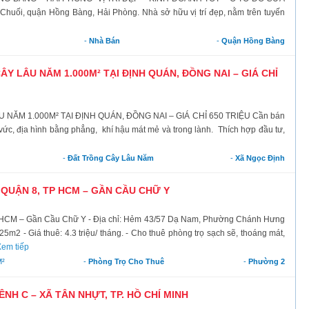
Chuối, quận Hồng Bàng, Hải Phòng. Nhà sở hữu vị trí đẹp, nằm trên tuyến
-
Nhà Bán
-
Quận Hồng Bàng
Y LÂU NĂM 1.000M² TẠI ĐỊNH QUÁN, ĐỒNG NAI – GIÁ CHỈ
ĂM 1.000M² TẠI ĐỊNH QUÁN, ĐỒNG NAI – GIÁ CHỈ 650 TRIỆU Cần bán
ng vức, địa hình bằng phẳng, khí hậu mát mẻ và trong lành. Thích hợp đầu tư,
-
Đất Trồng Cây Lâu Năm
-
Xã Ngọc Định
QUẬN 8, TP HCM – GẦN CẦU CHỮ Y
 HCM – Gần Cầu Chữ Y - Địa chỉ: Hẻm 43/57 Dạ Nam, Phường Chánh Hưng
25m2 - Giá thuê: 4.3 triệu/ tháng. - Cho thuê phòng trọ sạch sẽ, thoáng mát,
em tiếp
²
-
Phòng Trọ Cho Thuê
-
Phường 2
H C – XÃ TÂN NHỰT, TP. HỒ CHÍ MINH