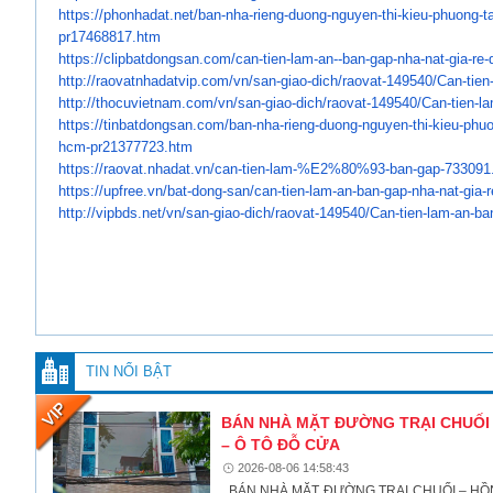
https://phonhadat.net/ban-nha-
rieng-duong-nguyen-thi-kieu-
phuong-ta
pr17468817.htm
https://clipbatdongsan.com/
can-tien-lam-an--ban-gap-nha-
nat-gia-re
http://raovatnhadatvip.com/vn/
san-giao-dich/raovat-149540/
Can-tien
http://thocuvietnam.com/vn/
san-giao-dich/raovat-149540/
Can-tien-l
https://tinbatdongsan.com/ban-
nha-rieng-duong-nguyen-thi-
kieu-phuo
hcm-
pr21377723.htm
https://raovat.nhadat.vn/can-
tien-lam-%E2%80%93-ban-gap-
733091
https://upfree.vn/bat-dong-
san/can-tien-lam-an-ban-gap-
nha-nat-gia-
http://vipbds.net/vn/san-giao-
dich/raovat-149540/Can-tien-
lam-an-ban
TIN NỔI BẬT
BÁN NHÀ MẶT ĐƯỜNG TRẠI CHUỐI –
– Ô TÔ ĐỖ CỬA
2026-08-06 14:58:43
BÁN NHÀ MẶT ĐƯỜNG TRẠI CHUỐI – HỒNG