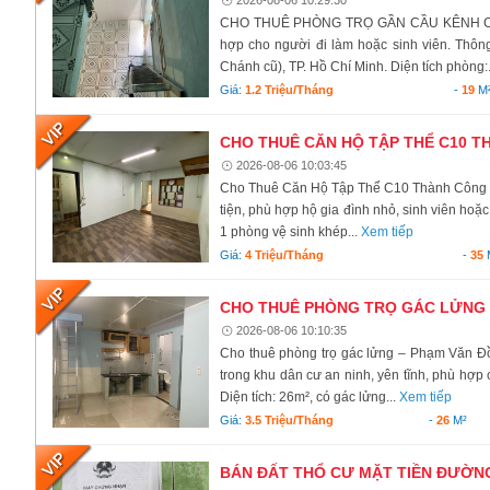
CHO THUÊ PHÒNG TRỌ GẦN CẦU KÊNH C – X
hợp cho người đi làm hoặc sinh viên. Thôn
Chánh cũ), TP. Hồ Chí Minh. Diện tích phòng:.
Giá:
1.2 Triệu/tháng
-
19
M
CHO THUÊ CĂN HỘ TẬP THỂ C10 TH
2026-08-06 10:03:45
Cho Thuê Căn Hộ Tập Thể C10 Thành Công – B
tiện, phù hợp hộ gia đình nhỏ, sinh viên hoặc 
1 phòng vệ sinh khép...
Xem tiếp
Giá:
4 Triệu/tháng
-
35
CHO THUÊ PHÒNG TRỌ GÁC LỬNG –
2026-08-06 10:10:35
Cho thuê phòng trọ gác lửng – Phạm Văn Đ
trong khu dân cư an ninh, yên tĩnh, phù hợp 
Diện tích: 26m², có gác lửng...
Xem tiếp
Giá:
3.5 Triệu/tháng
-
26
M²
BÁN ĐẤT THỔ CƯ MẶT TIỀN ĐƯỜNG