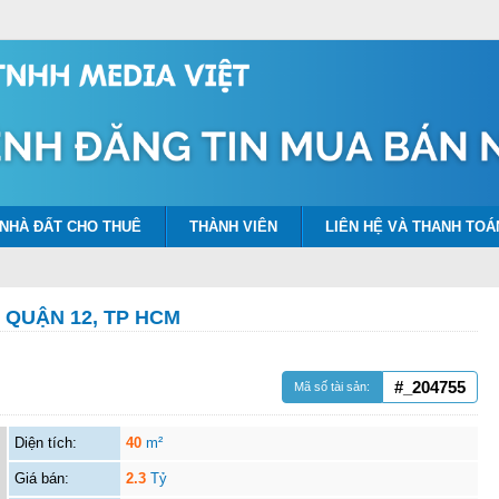
NHÀ ĐẤT CHO THUÊ
THÀNH VIÊN
LIÊN HỆ VÀ THANH TOÁ
 QUẬN 12, TP HCM
#_204755
Mã số tài sản:
Diện tích:
40
m²
Giá bán:
2.3
Tỷ