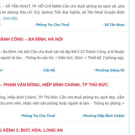
Ã TÂN NHỰT, TP. HỒ CHÍ MINH Cần cho thuê phòng trọ sạch sẽ, phù
g tin phòng: Địa chỉ: 411 đường Trần Đại Nghĩa, xã Tân Nhựt (huyện Bình
..
Xem tiếp
²
-
Phòng Trọ Cho Thuê
-
Xã Tân Nhựt
ÀNH CÔNG – BA ĐÌNH, HÀ NỘI
a Đình, Hà Nội Cần cho thuê căn hộ tập thể C10 Thành Công, vị trí thuận
người đi làm. - Thông tin căn hộ: + Diện tích: 35m². + Thiết kế: 2 phòng ngủ,
M²
-
Căn Hộ
-
Phường Giảng Võ
 PHẠM VĂN ĐỒNG, HIỆP BÌNH CHÁNH, TP THỦ ĐỨC
ồng, Hiệp Bình Chánh, TP Thủ Đức Cần cho thuê phòng trọ sạch đẹp, nằm
cho sinh viên, nhân viên văn phòng hoặc người đi làm. - Thông tin phòng: +
-
Phòng Trọ Cho Thuê
-
Phường Hiệp Bình Chánh
 KÊNH 3, ĐỨC HÒA, LONG AN