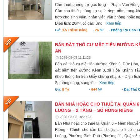
Cho thuê phòng trọ gác lửng – Phạm Văn Đồng
Cần cho thuê phòng trọ sạch đẹp, nằm trong kh
hợp cho sinh viên, nhân viên văn phòng hoặc ngư
Diện tích: 26m², có gác lửng...
Xem tiếp
Giá:
3.5 Triệu/tháng
-
26
M²
-
Phòng Trọ Cho T
BÁN ĐẤT THỔ CƯ MẶT TIỀN ĐƯỜNG KÊ
AN
2026-08-05 11:11:28
Bán đất thổ cư mặt tiền đường Kênh 3, Đức Hòa,
đất nằm trên đường Kênh 3, xã Hòa Khánh Tây
(theo thông tin trên Giấy chứng nhận). - Diện tí
Sổ hồng riêng, sang tên...
Xem tiếp
Giá:
8 Tỷ
-
644
M²
-
Đất Thổ 
BÁN NHÀ HOẶC CHO THUÊ TẠI QUẬN 6
LUÔNG – 2 TẦNG – SỔ HỒNG RIÊNG
2026-08-05 10:29:28
Bán Nhà hoặc cho thuê tại Quận 6 – Hẻm Nguyễ
Riêng - Chính chủ cần bán hoặc cho thuê nh
Luông, Phường Bình Phú (Phường 11, Quận 6 cũ)