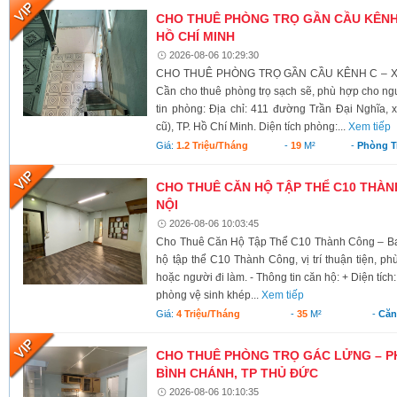
CHO THUÊ PHÒNG TRỌ GẦN CẦU KÊNH C
HỒ CHÍ MINH
2026-08-06 10:29:30
CHO THUÊ PHÒNG TRỌ GẦN CẦU KÊNH C – XÃ
Cần cho thuê phòng trọ sạch sẽ, phù hợp cho ngư
tin phòng: Địa chỉ: 411 đường Trần Đại Nghĩa,
cũ), TP. Hồ Chí Minh. Diện tích phòng:...
Xem tiếp
Giá:
1.2 Triệu/tháng
-
19
M²
-
Phòng T
CHO THUÊ CĂN HỘ TẬP THỂ C10 THÀNH
NỘI
2026-08-06 10:03:45
Cho Thuê Căn Hộ Tập Thể C10 Thành Công – Ba 
hộ tập thể C10 Thành Công, vị trí thuận tiện, ph
hoặc người đi làm. - Thông tin căn hộ: + Diện tích
phòng vệ sinh khép...
Xem tiếp
Giá:
4 Triệu/tháng
-
35
M²
-
Căn
CHO THUÊ PHÒNG TRỌ GÁC LỬNG – P
BÌNH CHÁNH, TP THỦ ĐỨC
2026-08-06 10:10:35