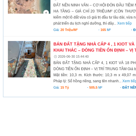
ĐẤT NỀN NINH VÂN – CƠ HỘI ĐÓN ĐẦU TIỀM 
HẠ TẦNG – GIÁ CHỈ 20 TRIỆU/M² (CÒN THƯƠ
kiếm một lô đất vừa có giá trị đầu tư lâu dài, vừa
phát triển du lịch nghỉ dưỡng, thì đây...
Xem tiếp
Giá:
20 Triệu/m²
-
165
M²
-
Đ
BÁN ĐẤT TẶNG NHÀ CẤP 4 , 1 KIOT V
KHAI THÁC – DÒNG TIỀN ỔN ĐỊNH – VỊ
2026-06-30 15:44:40
BÁN ĐẤT TẶNG NHÀ CẤP 4, 1 KIOT VÀ 18 P
DÒNG TIỀN ỔN ĐỊNH – VỊ TRÍ TRUNG TÂM Giá bán: 
Mặt tiền: 10,3 m. Kích thước: 10,3 m x 49,07 m.
Pháp lý: Sổ hồng riêng, sang tên nhanh...
Xem tiế
Giá:
15 Tỷ
-
505.5
M²
-
ĐẤT NỀ