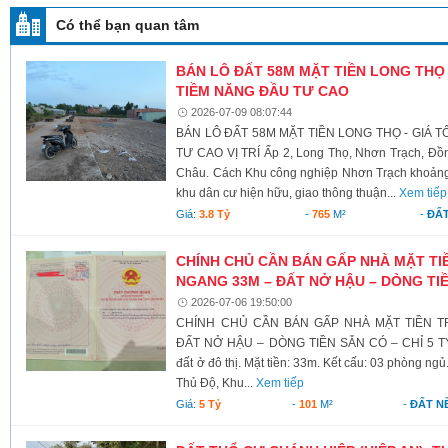
Có thể bạn quan tâm
BÁN LÔ ĐẤT 58M MẶT TIỀN LONG THỌ - 
TIỀM NĂNG ĐẦU TƯ CAO
2026-07-09 08:07:44
BÁN LÔ ĐẤT 58M MẶT TIỀN LONG THỌ - GIÁ TỐ
TƯ CAO VỊ TRÍ Ấp 2, Long Thọ, Nhơn Trạch, Đồ
Châu. Cách Khu công nghiệp Nhơn Trạch khoảng 
khu dân cư hiện hữu, giao thông thuận...
Xem tiếp
Giá:
3.8 Tỷ
-
765
M²
-
ĐẤ
CHÍNH CHỦ CẦN BÁN GẤP NHÀ MẶT TI
NGANG 33M – ĐẤT NỞ HẬU – DÒNG TIỀN
2026-07-06 19:50:00
CHÍNH CHỦ CẦN BÁN GẤP NHÀ MẶT TIỀN T
ĐẤT NỞ HẬU – DÒNG TIỀN SẴN CÓ – CHỈ 5 TỶ Gi
đất ở đô thị. Mặt tiền: 33m. Kết cấu: 03 phòng ngủ
Thủ Độ, Khu...
Xem tiếp
Giá:
5 Tỷ
-
101
M²
-
ĐẤT N