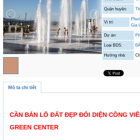
Quận huyện:
Th
Phườ
Vị trí:
Gia 
Dự án:
Ph
Loại BDS:
Đ
Hướng nhà:
Ch
Mô tả chi tiết
CẦN BÁN LÔ ĐẤT ĐẸP ĐỐI DIỆN CÔNG VIÊ
GREEN CENTER