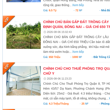
Chuối, quận Hồng Bàng, Hải Phòng. Nhà sở hữu v
rộng rãi, giao thông...
Xem tiếp
Giá:
6.5 Tỷ
-
72
M²
-
Nhà B
CHÍNH CHỦ BÁN GẤP ĐẤT TRỒNG CÂY 
ĐỊNH QUÁN, ĐỒNG NAI – GIÁ CHỈ 650 T
2026-08-06 15:02:43
CHÍNH CHỦ BÁN GẤP ĐẤT TRỒNG CÂY LÂU N
ĐỒNG NAI – GIÁ CHỈ 650 TRIỆU Cần bán lô đất có 
vuông vức, địa hình bằng phẳng, khí hậu mát mẻ 
làm nhà vườn hoặc...
Xem tiếp
Giá:
650 Triệu
-
1000
M²
-
Đất Trồng C
CHÍNH CHỦ CHO THUÊ PHÒNG TRỌ QUẬ
CHỮ Y
2026-08-06 11:23:23
Chính Chủ Cho Thuê Phòng Trọ Quận 8, TP HC
Hẻm 43/57 Dạ Nam, Phường Chánh Hưng (Phườ
Diện tích: 25m2 - Giá thuê: 4.3 triệu/ tháng. - C
mát, có sẵn máy lạnh, lối đi riêng, không chung...
Giá:
4.3 Triệu/tháng
-
25
M²
-
Phòng 