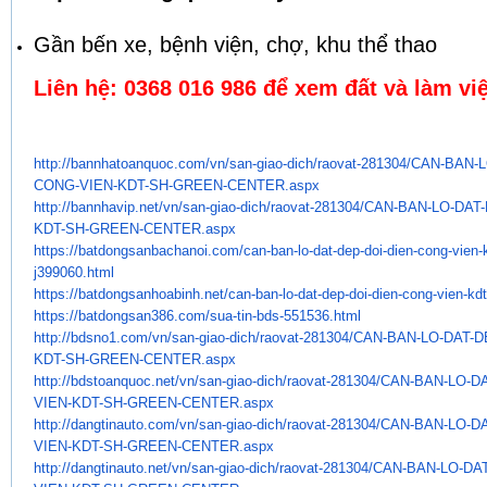
Gần bến xe, bệnh viện, chợ, khu thể thao
Liên hệ: 0368 016 986 để xem đất và làm việ
http://bannhatoanquoc.com/vn/
san-giao-dich/raovat-281304/
CAN-BAN-L
CONG-VIEN-KDT-SH-GREEN-CENTER.
aspx
http://bannhavip.net/vn/san-
giao-dich/raovat-281304/CAN-
BAN-LO-DAT-
KDT-SH-GREEN-CENTER.aspx
https://batdongsanbachanoi.
com/can-ban-lo-dat-dep-doi-
dien-cong-vien-
j399060.html
https://batdongsanhoabinh.net/
can-ban-lo-dat-dep-doi-dien-
cong-vien-kdt
https://batdongsan386.com/sua-
tin-bds-551536.html
http://bdsno1.com/vn/san-giao-
dich/raovat-281304/CAN-BAN-LO-
DAT-D
KDT-SH-GREEN-CENTER.aspx
http://bdstoanquoc.net/vn/san-
giao-dich/raovat-281304/CAN-
BAN-LO-DA
VIEN-KDT-SH-GREEN-CENTER.aspx
http://dangtinauto.com/vn/san-
giao-dich/raovat-281304/CAN-
BAN-LO-DA
VIEN-KDT-SH-GREEN-CENTER.aspx
http://dangtinauto.net/vn/san-
giao-dich/raovat-281304/CAN-
BAN-LO-DA