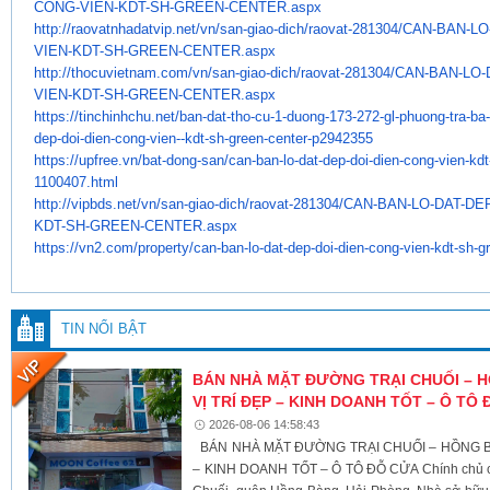
CONG-VIEN-KDT-SH-GREEN-CENTER.
aspx
http://raovatnhadatvip.net/vn/
san-giao-dich/raovat-281304/
CAN-BAN-LO
VIEN-KDT-SH-GREEN-CENTER.
aspx
http://thocuvietnam.com/vn/
san-giao-dich/raovat-281304/
CAN-BAN-LO-
VIEN-KDT-SH-GREEN-CENTER.
aspx
https://tinchinhchu.net/ban-
dat-tho-cu-1-duong-173-272-gl-
phuong-tra-ba-p
dep-doi-dien-
cong-vien--kdt-sh-green-
center-p2942355
https://upfree.vn/bat-dong-
san/can-ban-lo-dat-dep-doi-
dien-cong-vien-kdt
1100407.html
http://vipbds.net/vn/san-giao-
dich/raovat-281304/CAN-BAN-LO-
DAT-DE
KDT-SH-GREEN-CENTER.aspx
https://vn2.com/property/can-
ban-lo-dat-dep-doi-dien-cong-
vien-kdt-sh-g
TIN NỔI BẬT
BÁN NHÀ MẶT ĐƯỜNG TRẠI CHUỐI – 
VỊ TRÍ ĐẸP – KINH DOANH TỐT – Ô TÔ
2026-08-06 14:58:43
BÁN NHÀ MẶT ĐƯỜNG TRẠI CHUỐI – HỒNG BÀ
– KINH DOANH TỐT – Ô TÔ ĐỖ CỬA Chính chủ c