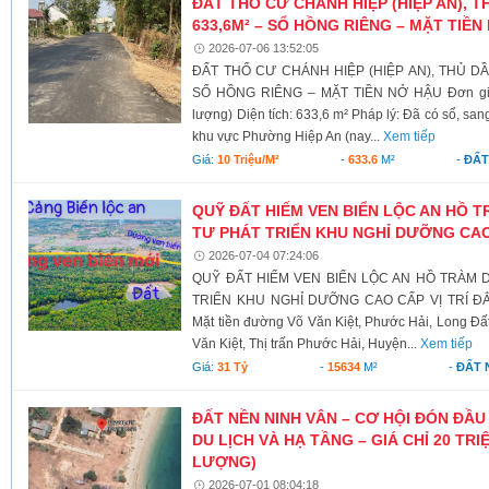
ĐẤT THỔ CƯ CHÁNH HIỆP (HIỆP AN), T
633,6M² – SỔ HỒNG RIÊNG – MẶT TIỀN
2026-07-06 13:52:05
ĐẤT THỔ CƯ CHÁNH HIỆP (HIỆP AN), THỦ DẦ
SỔ HỒNG RIÊNG – MẶT TIỀN NỞ HẬU Đơn giá: 
lượng) Diện tích: 633,6 m² Pháp lý: Đã có sổ, sa
khu vực Phường Hiệp An (nay...
Xem tiếp
Giá:
10 Triệu/m²
-
633.6
M²
-
ĐẤT
QUỸ ĐẤT HIẾM VEN BIỂN LỘC AN HỒ 
TƯ PHÁT TRIỂN KHU NGHỈ DƯỠNG CA
2026-07-04 07:24:06
QUỸ ĐẤT HIẾM VEN BIỂN LỘC AN HỒ TRÀM
TRIỂN KHU NGHỈ DƯỠNG CAO CẤP VỊ TRÍ ĐẮ
Mặt tiền đường Võ Văn Kiệt, Phước Hải, Long Đấ
Văn Kiệt, Thị trấn Phước Hải, Huyện...
Xem tiếp
Giá:
31 Tỷ
-
15634
M²
-
ĐẤT 
ĐẤT NỀN NINH VÂN – CƠ HỘI ĐÓN ĐẦU
DU LỊCH VÀ HẠ TẦNG – GIÁ CHỈ 20 TR
LƯỢNG)
2026-07-01 08:04:18