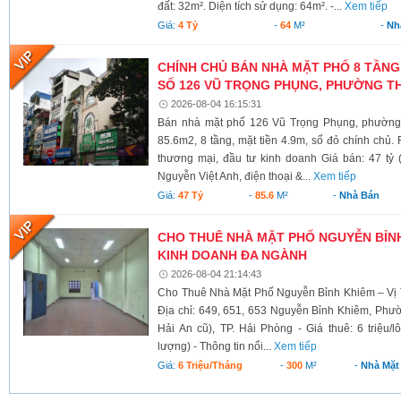
đất: 32m². Diện tích sử dụng: 64m². -...
Xem tiếp
Giá:
4 Tỷ
-
64
M²
-
Nh
CHÍNH CHỦ BÁN NHÀ MẶT PHỐ 8 TẦNG
SỐ 126 VŨ TRỌNG PHỤNG, PHƯỜNG TH
2026-08-04 16:15:31
Bán nhà mặt phố 126 Vũ Trọng Phụng, phường 
85.6m2, 8 tầng, mặt tiền 4.9m, sổ đỏ chính chủ.
thương mại, đầu tư kinh doanh Giá bán: 47 tỷ 
Nguyễn Việt Anh, điện thoại &...
Xem tiếp
Giá:
47 Tỷ
-
85.6
M²
-
Nhà Bán
CHO THUÊ NHÀ MẶT PHỐ NGUYỄN BỈNH 
KINH DOANH ĐA NGÀNH
2026-08-04 21:14:43
Cho Thuê Nhà Mặt Phố Nguyễn Bỉnh Khiêm – Vị 
Địa chỉ: 649, 651, 653 Nguyễn Bỉnh Khiêm, Phư
Hải An cũ), TP. Hải Phòng - Giá thuê: 6 triệu/l
lượng) - Thông tin nổi...
Xem tiếp
Giá:
6 Triệu/tháng
-
300
M²
-
Nhà Mặt