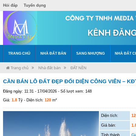
Hỏi đáp
Tuyển dụng
TRANG CHỦ
NHÀ ĐẤT BÁN
SANG NHƯỢNG
NHÀ ĐẤT C
Trang chủ
Nhà đất bán
ĐẤT NỀN
CẦN BÁN LÔ ĐẤT ĐẸP ĐỐI DIỆN CÔNG VIÊN – K
Đăng ngày: 11:31 - 17/04/2026 - Số lượt xem: 148
Giá:
1.8
Tỷ
- Diện tích:
120
m²
Diện tích:
12
Giá bán:
1.
Tỉnh thành
Gi