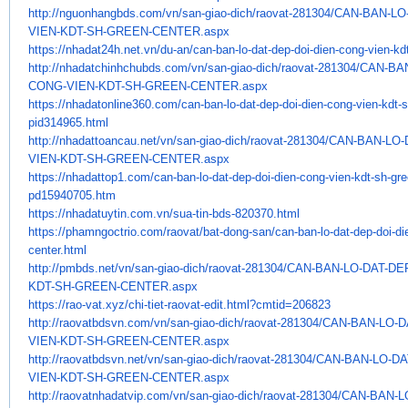
http://nguonhangbds.com/vn/
san-giao-dich/raovat-281304/
CAN-BAN-LO-
VIEN-KDT-SH-GREEN-CENTER.
aspx
https://nhadat24h.net.vn/du-
an/can-ban-lo-dat-dep-doi-
dien-cong-vien-kd
http://nhadatchinhchubds.com/
vn/san-giao-dich/raovat-
281304/CAN-BA
CONG-VIEN-KDT-SH-GREEN-
CENTER.aspx
https://nhadatonline360.com/
can-ban-lo-dat-dep-doi-dien-
cong-vien-kdt-s
pid314965.html
http://nhadattoancau.net/vn/
san-giao-dich/raovat-281304/
CAN-BAN-LO-
VIEN-KDT-SH-GREEN-CENTER.
aspx
https://nhadattop1.com/can-
ban-lo-dat-dep-doi-dien-cong-
vien-kdt-sh-gre
pd15940705.htm
https://nhadatuytin.com.vn/
sua-tin-bds-820370.html
https://phamngoctrio.com/
raovat/bat-dong-san/can-ban-
lo-dat-dep-doi-d
center.html
http://pmbds.net/vn/san-giao-
dich/raovat-281304/CAN-BAN-LO-
DAT-DE
KDT-SH-GREEN-CENTER.aspx
https://rao-vat.xyz/chi-tiet-
raovat-edit.html?cmtid=206823
http://raovatbdsvn.com/vn/san-
giao-dich/raovat-281304/CAN-
BAN-LO-D
VIEN-KDT-SH-GREEN-CENTER.aspx
http://raovatbdsvn.net/vn/san-
giao-dich/raovat-281304/CAN-
BAN-LO-DA
VIEN-KDT-SH-GREEN-CENTER.aspx
http://raovatnhadatvip.com/vn/
san-giao-dich/raovat-281304/
CAN-BAN-LO