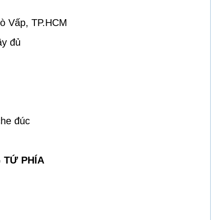
Gò Vấp, TP.HCM
ầy đủ
che đúc
G TỨ PHÍA