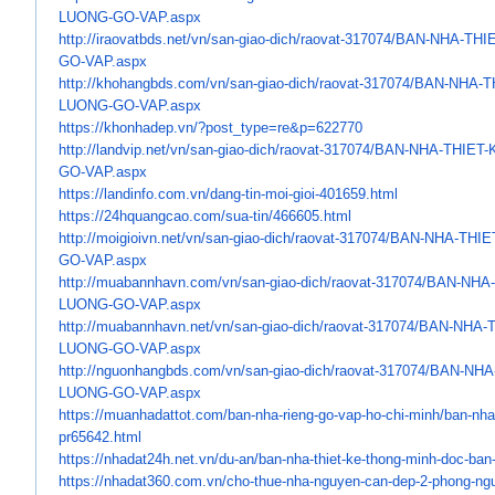
LUONG-GO-VAP.aspx
http://iraovatbds.net/vn/san-
giao-dich/raovat-317074/BAN-
NHA-THI
GO-VAP.aspx
http://khohangbds.com/vn/san-
giao-dich/raovat-317074/BAN-
NHA-T
LUONG-GO-VAP.aspx
https://khonhadep.vn/?post_
type=re&p=622770
http://landvip.net/vn/san-
giao-dich/raovat-317074/BAN-
NHA-THIET-
GO-VAP.aspx
https://landinfo.com.vn/dang-
tin-moi-gioi-401659.html
https://24hquangcao.com/sua-
tin/466605.html
http://moigioivn.net/vn/san-
giao-dich/raovat-317074/BAN-
NHA-THIE
GO-VAP.aspx
http://muabannhavn.com/vn/san-
giao-dich/raovat-317074/BAN-
NHA-
LUONG-GO-VAP.aspx
http://muabannhavn.net/vn/san-
giao-dich/raovat-317074/BAN-
NHA-
LUONG-GO-VAP.aspx
http://nguonhangbds.com/vn/
san-giao-dich/raovat-317074/
BAN-NHA
LUONG-GO-VAP.aspx
https://muanhadattot.com/ban-
nha-rieng-go-vap-ho-chi-minh/
ban-nha
pr65642.html
https://nhadat24h.net.vn/du-
an/ban-nha-thiet-ke-thong-
minh-doc-ban
https://nhadat360.com.vn/cho-
thue-nha-nguyen-can-dep-2-
phong-ngu