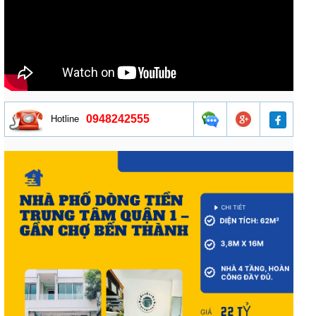
0948242555
Hotline