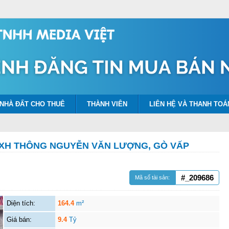
NHÀ ĐẤT CHO THUÊ
THÀNH VIÊN
LIÊN HỆ VÀ THANH TOÁ
HXH THÔNG NGUYỄN VĂN LƯỢNG, GÒ VẤP
#_209686
Mã số tài sản:
Diện tích:
164.4
m²
Giá bán:
9.4
Tỷ