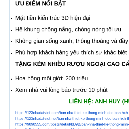
ƯU ĐIỂM NỔI BẬT
Mặt tiền kiến trúc 3D hiện đại
Hệ khung chống nắng, chống nóng tối ưu
Không gian sống xanh, thông thoáng và đầy 
Phù hợp khách hàng yêu thích sự khác biệt
TẶNG KÈM NHIỀU RƯỢU NGOẠI CAO CẤ
Hoa hồng môi giới: 200 triệu
Xem nhà vui lòng báo trước 10 phút
LIÊN HỆ: ANH HUY (H
https://123nhadatviet.com/ban-
nha-thiet-ke-thong-minh-doc-
ban-hxh
https://123nhadatviet.net/ban-
nha-thiet-ke-thong-minh-doc-
ban-hxh-t
https://9898555.com/posts/
detail/bD9B/ban-nha-thiet-ke-
thong-minh-