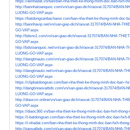
https://alinhadat.vn/ban/ban-
nha-thiet-ke-thong-minh-doc-
ban-hxh-th
http://bannhatoanquoc.com/vn/
san-giao-dich/raovat-317074/
BAN-NH
LUONG-GO-VAP.aspx
https://batdongsanbachanoi.
com/ban-nha-thiet-ke-thong-
minh-doc-b
http://bannhavip.net/vn/san-
giao-dich/raovat-317074/BAN-
NHA-THI
GO-VAP.aspx
http://bdsno1.com/vn/san-giao-
dich/raovat-317074/BAN-NHA-
THIET
GO-
VAP.aspx
http://bdstoanquoc.net/vn/san-
giao-dich/raovat-317074/BAN-
NHA-T
LUONG-GO-VAP.aspx
http://dangtinauto.com/vn/san-
giao-dich/raovat-317074/BAN-
NHA-T
LUONG-GO-VAP.aspx
http://dangtinauto.net/vn/san-
giao-dich/raovat-317074/BAN-
NHA-TH
LUONG-GO-VAP.aspx
https://clipbatdongsan.com/
ban-nha-thiet-ke-thong-minh-
doc-ban--hx
http://dangtinraovatbds.com/
vn/san-giao-dich/raovat-
317074/BAN-N
LUONG-GO-VAP.aspx
http://diaocvn.online/vn/san-
giao-dich/raovat-317074/BAN-
NHA-THI
GO-VAP.aspx
https://diaoc360.vn/ban-nha-
thiet-ke-thong-minh-doc-ban-
hxh-thong-
https://i-batdongsan.com/ban-
nha-thiet-ke-thong-minh-doc-
ban-hxh-t
https://i-nhadat.com/ban-nha-
thiet-ke-thong-minh-doc-ban-
hxh-thong
http://iraovatbds.com/vn/san-
giao-dich/raovat-317074/BAN-
NHA-TH