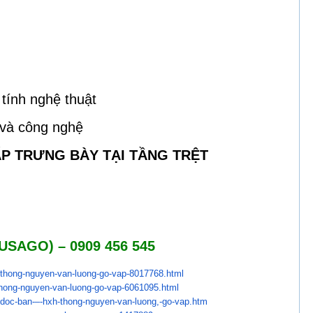
tính nghệ thuật
 và công nghệ
P TRƯNG BÀY TẠI TẦNG TRỆT
USAGO) – 0909 456 545
-thong-nguyen-van-
luong-go-vap-8017768.html
hong-nguyen-van-
luong-go-vap-6061095.html
doc-ban-–-hxh-
thong-nguyen-van-luong,-go-
vap.htm