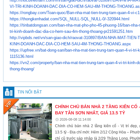
http://thocuvietnam.com/vn/
san-giao-dich/raovat-310897/
BAN-NHA-MAT
VI-TRI-KINH-DOANH-DAC-
DIA-CO-HEM-SAU-4M-THONG-
THOANG.as
https://rongbay.com/Toan-quoc/
Ban-nha-mat-tien-trung-tam-
quan-4-vi-c
https://thongkenhadat.com/SQL_
NULL-SQL_NULL-0/-320944.html
https://tinbatdongsan.com/ban-
nha-mat-pho-pho-45-phuong-16/
ban-nha-m
tri-kinh-doanh-dac-
dia-co-hem-sau-4m-thong-
thoang-pr21591251.htm
http://vipbds.net/vn/san-giao-
dich/raovat-310897/BAN-NHA-
MAT-TIEN-
KINH-DOANH-DAC-DIA-CO-HEM-
SAU-4M-THONG-THOANG.aspx
https://upfree.vn/bat-dong-
san/ban-nha-mat-tien-trung-
tam-quan-4-vi-tri-
1115136.html
https://vn2.com/property/ban-
nha-mat-tien-trung-tam-quan-4-
vi-tri-kinh-
thong-thoang/
TIN NỔI BẬT
CHÍNH CHỦ BÁN NHÀ 2 TẦNG KIÊN CỐ -
BAY TÂN SƠN NHẤT, GIÁ 13.5 TỶ
2026-08-08 11:14:00
Chính chủ bán nhà 2 tầng kiên cố - Vị trí đẹp
13.5 tỷ - Địa chỉ mới: Hẻm 2/12 Cộng Hòa – Ph
chỉ cũ trước sáp nhập là 2/29 Thăng Long, Phư