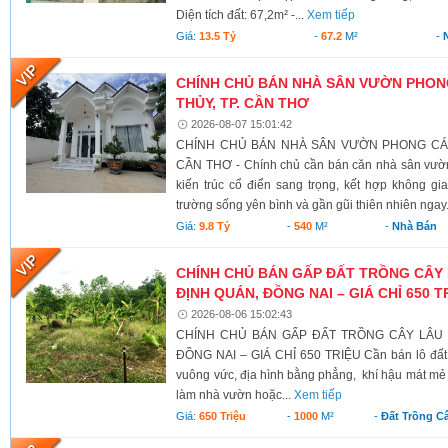
Diện tích đất: 67,2m² -...
Xem tiếp
Giá:
13.5 Tỷ
-
67.2
M²
-
CHÍNH CHỦ BÁN NHÀ SÂN VƯỜN PHONG
THỦY, TP. CẦN THƠ
2026-08-07 15:01:42
CHÍNH CHỦ BÁN NHÀ SÂN VƯỜN PHONG CÁCH
CẦN THƠ - Chính chủ cần bán căn nhà sân vườn
kiến trúc cổ điển sang trọng, kết hợp không g
trường sống yên bình và gần gũi thiên nhiên ngay.
Giá:
9.8 Tỷ
-
540
M²
-
Nhà Bán
CHÍNH CHỦ BÁN GẤP ĐẤT TRỒNG CÂY 
ĐỊNH QUÁN, ĐỒNG NAI – GIÁ CHỈ 650 T
2026-08-06 15:02:43
CHÍNH CHỦ BÁN GẤP ĐẤT TRỒNG CÂY LÂU N
ĐỒNG NAI – GIÁ CHỈ 650 TRIỆU Cần bán lô đất có 
vuông vức, địa hình bằng phẳng, khí hậu mát mẻ 
làm nhà vườn hoặc...
Xem tiếp
Giá:
650 Triệu
-
1000
M²
-
Đất Trồng C