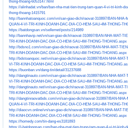
thong-thoang-
6053147.html
https://alinhadat.vn/ban/ban-
nha-mat-tien-trung-tam-quan-4-
vi-tri-kinh-d
thong-thoang-
1415791
http://bannhatoanquoc.com/vn/
san-giao-dich/raovat-310897/
BAN-NHA-M
QUAN-4-VI-TRI-KINH-DOANH-DAC-
DIA-CO-HEM-SAU-4M-THONG-
TH
https://batdongsan.vn/
sellernet/posts/214989
http://bannhavip.net/vn/san-
giao-dich/raovat-310897/BAN-
NHA-MAT-TI
TRI-KINH-DOANH-DAC-DIA-CO-
HEM-SAU-4M-THONG-THOANG.aspx
http://bdsno1.com/vn/san-giao-
dich/raovat-310897/BAN-NHA-
MAT-TIEN
TRI-KINH-DOANH-DAC-DIA-CO-HEM-
SAU-4M-THONG-THOANG.aspx
http://bdstoanquoc.net/vn/san-
giao-dich/raovat-310897/BAN-
NHA-MAT-
VI-TRI-KINH-DOANH-DAC-DIA-CO-
HEM-SAU-4M-THONG-THOANG.as
https://buonban.vn/dang-tin/
detail/31237688
http://dangtinauto.com/vn/san-
giao-dich/raovat-310897/BAN-
NHA-MAT-
VI-TRI-KINH-DOANH-DAC-DIA-CO-
HEM-SAU-4M-THONG-THOANG.as
http://dangtinauto.net/vn/san-
giao-dich/raovat-310897/BAN-
NHA-MAT-T
TRI-KINH-DOANH-DAC-DIA-CO-
HEM-SAU-4M-THONG-THOANG.aspx
http://dangtinraovatbds.com/
vn/san-giao-dich/raovat-
310897/BAN-NHA-
QUAN-4-VI-TRI-KINH-DOANH-
DAC-DIA-CO-HEM-SAU-4M-THONG-
TH
http://diaocvn.online/vn/san-
giao-dich/raovat-310897/BAN-
NHA-MAT-TI
TRI-KINH-DOANH-DAC-DIA-CO-
HEM-SAU-4M-THONG-THOANG.aspx
https://homedy.com/tin-dang-
es3181893
https://i-batdongsan.com/ban-
nha-mat-tien-trung-tam-quan-4-
vi-tri-kinh