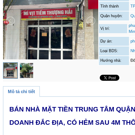
Tỉnh thành
TP
Quận huyện:
Qu
phư
Vị trí:
Mi
Dự án:
ph
Loại BDS:
Nh
Hướng nhà:
Đô
Mô tả chi tiết
BÁN NHÀ MẶT TIỀN TRUNG TÂM QUẬN 4
DOANH ĐẮC ĐỊA, CÓ HẺM SAU 4M T