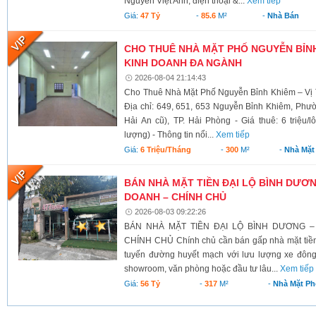
Nguyễn Việt Anh, điện thoại &...
Xem tiếp
Giá:
47 Tỷ
-
85.6
M²
-
Nhà Bán
CHO THUÊ NHÀ MẶT PHỐ NGUYỄN BỈNH 
KINH DOANH ĐA NGÀNH
2026-08-04 21:14:43
Cho Thuê Nhà Mặt Phố Nguyễn Bỉnh Khiêm – Vị 
Địa chỉ: 649, 651, 653 Nguyễn Bỉnh Khiêm, Phư
Hải An cũ), TP. Hải Phòng - Giá thuê: 6 triệu/l
lượng) - Thông tin nổi...
Xem tiếp
Giá:
6 Triệu/tháng
-
300
M²
-
Nhà Mặt
BÁN NHÀ MẶT TIỀN ĐẠI LỘ BÌNH DƯƠNG
DOANH – CHÍNH CHỦ
2026-08-03 09:22:26
BÁN NHÀ MẶT TIỀN ĐẠI LỘ BÌNH DƯƠNG –
CHÍNH CHỦ Chính chủ cần bán gấp nhà mặt tiền 
tuyến đường huyết mạch với lưu lượng xe đông
showroom, văn phòng hoặc đầu tư lâu...
Xem tiếp
Giá:
56 Tỷ
-
317
M²
-
Nhà Mặt Ph