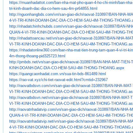
https://muanhadattot.com/ban-
nha-mat-pho-quan-4-ho-chi-
minh/ban-nha-
tri-kinh-doanh-
dac-dia-co-hem-sau-4m-pr64855.
html
http://nguonhangbds.com/vn/
san-giao-dich/raovat-310897/
BAN-NHA-MA
4-VI-TRI-KINH-DOANH-DAC-
DIA-CO-HEM-SAU-4M-THONG-
THOANG.
http://nhadatchinhchubds.com/
vn/san-giao-dich/raovat-
310897/BAN-NH
QUAN-4-VI-TRI-KINH-DOANH-
DAC-DIA-CO-HEM-SAU-4M-THONG-
TH
http://nhadattoancau.net/vn/
san-giao-dich/raovat-310897/
BAN-NHA-MAT
VI-TRI-KINH-DOANH-DAC-
DIA-CO-HEM-SAU-4M-THONG-
THOANG.as
https://nhadatonline360.com/
ban-nha-mat-tien-trung-tam-
quan-4-vi-tri-k
4m-thong-
thoang-pid325723.html
http://pmbds.net/vn/san-giao-
dich/raovat-310897/BAN-NHA-
MAT-TIEN-
KINH-DOANH-DAC-DIA-CO-HEM-
SAU-4M-THONG-THOANG.aspx
https://quangcaonhadat.com.vn/
sua-tin-bds-861489.html
https://rao-vat.xyz/chi-tiet-
raovat-edit.html?cmtid=232967
http://raovatbdsvn.com/vn/san-
giao-dich/raovat-310897/BAN-
NHA-MAT-
VI-TRI-KINH-DOANH-DAC-DIA-CO-
HEM-SAU-4M-THONG-THOANG.as
http://raovatbdsvn.net/vn/san-
giao-dich/raovat-310897/BAN-
NHA-MAT-T
VI-TRI-KINH-DOANH-DAC-DIA-CO-
HEM-SAU-4M-THONG-THOANG.as
http://raovatnhadatvip.com/vn/
san-giao-dich/raovat-310897/
BAN-NHA-M
QUAN-4-VI-TRI-KINH-DOANH-DAC-
DIA-CO-HEM-SAU-4M-THONG-
TH
http://raovatnhadatvip.net/vn/
san-giao-dich/raovat-310897/
BAN-NHA-MA
4-VI-TRI-KINH-DOANH-DAC-
DIA-CO-HEM-SAU-4M-THONG-
THOANG.