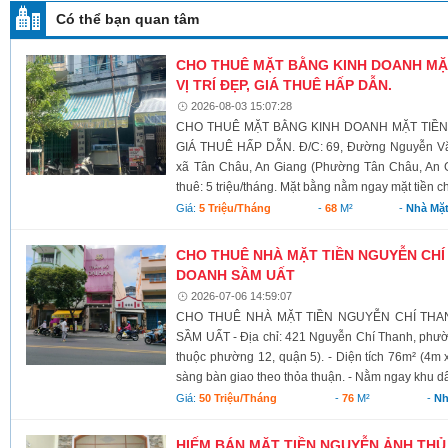
Có thể bạn quan tâm
CHO THUÊ MẶT BẰNG KINH DOANH MẶ
VỊ TRÍ ĐẸP, GIÁ THUÊ HẤP DẪN.
2026-08-03 15:07:28
CHO THUÊ MẶT BẰNG KINH DOANH MẶT TIỀN 
GIÁ THUÊ HẤP DẪN. Đ/C: 69, Đường Nguyễn Vă
xã Tân Châu, An Giang (Phường Tân Châu, An Gi
thuê: 5 triệu/tháng. Mặt bằng nằm ngay mặt tiền c
Giá:
5 Triệu/tháng
-
68
M²
-
Nhà Mặt
CHO THUÊ NHÀ MẶT TIỀN NGUYỄN CHÍ 
DOANH SẦM UẤT
2026-07-06 14:59:07
CHO THUÊ NHÀ MẶT TIỀN NGUYỄN CHÍ THAN
SẦM UẤT - Địa chỉ: 421 Nguyễn Chí Thanh, phư
thuộc phường 12, quận 5). - Diện tích 76m² (4m x
sàng bàn giao theo thỏa thuận. - Nằm ngay khu dâ
Giá:
50 Triệu/tháng
-
76
M²
-
Nh
HIẾM BÁN MẶT TIỀN NGUYỄN ẢNH THỦ