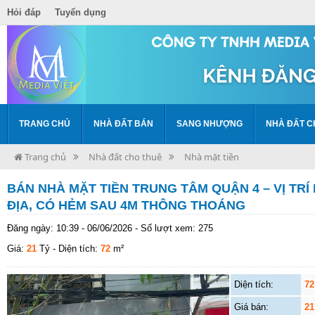
Hỏi đáp
Tuyển dụng
TRANG CHỦ
NHÀ ĐẤT BÁN
SANG NHƯỢNG
NHÀ ĐẤT C
Trang chủ
Nhà đất cho thuê
Nhà mặt tiền
BÁN NHÀ MẶT TIỀN TRUNG TÂM QUẬN 4 – VỊ TRÍ
ĐỊA, CÓ HẺM SAU 4M THÔNG THOÁNG
Đăng ngày: 10:39 - 06/06/2026 - Số lượt xem: 275
Giá:
21
Tỷ
- Diện tích:
72
m²
Diện tích:
72
Giá bán:
21