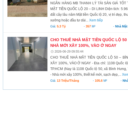
NGÂN HÀNG MB THANH LÝ TÀI SẢN GIÁ TỐT T
MẶT TIỀN QUỐC LỘ 20 – DI LINH Diện tích: 5.968
đất cây lâu năm Mặt tiền Quốc lộ 20, vị trí đẹp, t
xưởng hoặc đầu tư dài...
Xem tiếp
Giá:
5.3 Tỷ
-
357
M²
-
Nhà Mặt
CHO THUÊ NHÀ MẶT TIỀN QUỐC LỘ 50 
NHÀ MỚI XÂY 100%, VÀO Ở NGAY
2026-06-29 09:55:44
CHO THUÊ NHÀ MẶT TIỀN QUỐC LỘ 50 – BÌN
XÂY 100%, VÀO Ở NGAY - Địa chỉ: 1108 Quốc lộ
TP.HCM (Nay là 1108 Quốc lộ 50, xã Bình Hưng, 
- Nhà mới xây 100%, thiết kế mới, sạch đẹp,...
Xem
Giá:
13 Triệu/tháng
-
105.6
M²
-
Nhà