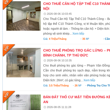
CHO THUÊ CĂN HỘ TẬP THỂ C10 THÀNH
NỘI
2026-08-06 10:03:45
Cho Thuê Căn Hộ Tập Thể C10 Thành Công – Ba 
hộ tập thể C10 Thành Công, vị trí thuận tiện, ph
hoặc người đi làm. - Thông tin căn hộ: + Diện tích
phòng vệ sinh khép...
Xem tiếp
Giá:
4 Triệu/tháng
-
35
M²
-
Căn
CHO THUÊ PHÒNG TRỌ GÁC LỬNG – P
BÌNH CHÁNH, TP THỦ ĐỨC
2026-08-06 10:10:35
Cho thuê phòng trọ gác lửng – Phạm Văn Đồng
Cần cho thuê phòng trọ sạch đẹp, nằm trong kh
hợp cho sinh viên, nhân viên văn phòng hoặc ngư
Diện tích: 26m², có gác lửng...
Xem tiếp
Giá:
3.5 Triệu/tháng
-
26
M²
-
Phòng Trọ Cho T
BÁN ĐẤT THỔ CƯ MẶT TIỀN ĐƯỜNG KÊ
AN
2026-08-05 11:11:28