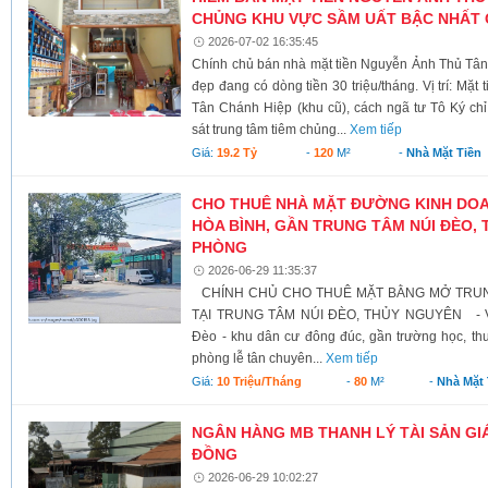
CHỦNG KHU VỰC SẦM UẤT BẬC NHẤT G
2026-07-02 16:35:45
Chính chủ bán nhà mặt tiền Nguyễn Ảnh Thủ Tân 
đẹp đang có dòng tiền 30 triệu/tháng. Vị trí: Mặ
Tân Chánh Hiệp (khu cũ), cách ngã tư Tô Ký ch
sát trung tâm tiêm chủng...
Xem tiếp
Giá:
19.2 Tỷ
-
120
M²
-
Nhà Mặt Tiền
CHO THUÊ NHÀ MẶT ĐƯỜNG KINH DOA
HÒA BÌNH, GẦN TRUNG TÂM NÚI ĐÈO, 
PHÒNG
2026-06-29 11:35:37
CHÍNH CHỦ CHO THUÊ MẶT BẰNG MỞ TRUN
TẠI TRUNG TÂM NÚI ĐÈO, THỦY NGUYÊN - Vị t
Đèo - khu dân cư đông đúc, gần trường học, th
phòng lễ tân chuyên...
Xem tiếp
Giá:
10 Triệu/tháng
-
80
M²
-
Nhà Mặt 
NGÂN HÀNG MB THANH LÝ TÀI SẢN GIÁ 
ĐỒNG
2026-06-29 10:02:27