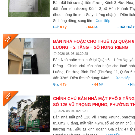
Bán đất thổ cư mặt tiền đường Kênh 3, Đức Hòa,
đất nằm trên đường Kênh 3, xã Hòa Khánh Tây
(theo thông tin trên Giấy chứng nhận). - Diện tí
Sổ hồng riêng, sang tên...
Xem tiếp
Giá:
8 Tỷ
-
644
M²
-
Đất Thổ 
BÁN NHÀ HOẶC CHO THUÊ TẠI QUẬN 6
LUÔNG – 2 TẦNG – SỔ HỒNG RIÊNG
2026-08-05 10:29:28
Bán Nhà hoặc cho thuê tại Quận 6 – Hẻm Nguyễ
Riêng - Chính chủ cần bán hoặc cho thuê nh
Luông, Phường Bình Phú (Phường 11, Quận 6 cũ)
đất: 32m². Diện tích sử dụng: 64m². -...
Xem tiếp
Giá:
4 Tỷ
-
64
M²
-
Nh
CHÍNH CHỦ BÁN NHÀ MẶT PHỐ 8 TẦNG
SỐ 126 VŨ TRỌNG PHỤNG, PHƯỜNG TH
2026-08-04 16:15:31
Bán nhà mặt phố 126 Vũ Trọng Phụng, phường 
85.6m2, 8 tầng, mặt tiền 4.9m, sổ đỏ chính chủ.
thương mại, đầu tư kinh doanh Giá bán: 47 tỷ 