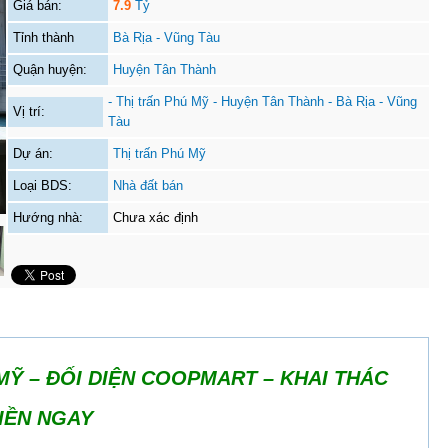
Giá bán:
7.9
Tỷ
Tỉnh thành
Bà Rịa - Vũng Tàu
Quận huyện:
Huyện Tân Thành
- Thị trấn Phú Mỹ - Huyện Tân Thành - Bà Rịa - Vũng
Vị trí:
Tàu
Dự án:
Thị trấn Phú Mỹ
Loại BDS:
Nhà đất bán
Hướng nhà:
Chưa xác định
MỸ – ĐỐI DIỆN COOPMART – KHAI THÁC
IỀN NGAY