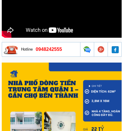
0948242555
Hotline