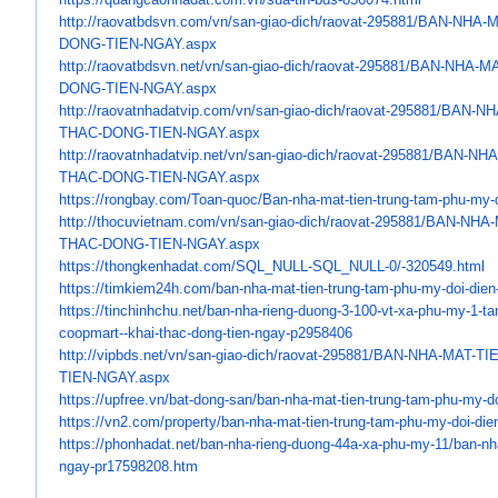
http://raovatbdsvn.com/vn/san-
giao-dich/raovat-295881/BAN-
NHA-M
DONG-TIEN-NGAY.aspx
http://raovatbdsvn.net/vn/san-
giao-dich/raovat-295881/BAN-
NHA-MA
DONG-TIEN-NGAY.aspx
http://raovatnhadatvip.com/vn/
san-giao-dich/raovat-295881/
BAN-NH
THAC-DONG-TIEN-NGAY.aspx
http://raovatnhadatvip.net/vn/
san-giao-dich/raovat-295881/
BAN-NHA
THAC-DONG-TIEN-NGAY.aspx
https://rongbay.com/Toan-quoc/
Ban-nha-mat-tien-trung-tam-
phu-my-
http://thocuvietnam.com/vn/
san-giao-dich/raovat-295881/
BAN-NHA-
THAC-DONG-TIEN-NGAY.aspx
https://thongkenhadat.com/SQL_
NULL-SQL_NULL-0/-320549.html
https://timkiem24h.com/ban-
nha-mat-tien-trung-tam-phu-my-
doi-dien
https://tinchinhchu.net/ban-
nha-rieng-duong-3-100-vt-xa-
phu-my-1-tan
coopmart--khai-thac-dong-tien-
ngay-p2958406
http://vipbds.net/vn/san-giao-
dich/raovat-295881/BAN-NHA-
MAT-TI
TIEN-NGAY.aspx
https://upfree.vn/bat-dong-
san/ban-nha-mat-tien-trung-
tam-phu-my-do
https://vn2.com/property/ban-
nha-mat-tien-trung-tam-phu-my-
doi-die
https://phonhadat.net/ban-nha-
rieng-duong-44a-xa-phu-my-11/
ban-nh
ngay-
pr17598208.htm