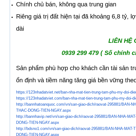
Chính chủ bán, không qua trung gian
​Riêng giá trị đất hiện tại đã khoảng 6,8 tỷ, 
dài
LIÊN HỆ
0939 299 479 ( Số chính c
Sản phẩm phù hợp cho khách cần tài sản trun
ổn định và tiềm năng tăng giá bền vững the
https://123nhadatviet.net/ban-
nha-mat-tien-trung-tam-phu-my-
doi-di
https://123nhadatviet.com/ban-
nha-mat-tien-trung-tam-phu-my-
doi-d
http://bannhatoanquoc.com/vn/
san-giao-dich/raovat-295881/
BAN-NH
THAC-DONG-TIEN-NGAY.aspx
http://bannhavip.net/vn/san-
giao-dich/raovat-295881/BAN-
NHA-MAT
DONG-TIEN-NGAY.aspx
http://bdsno1.com/vn/san-giao-
dich/raovat-295881/BAN-NHA-
MAT-T
DONG-
TIEN-NGAY.aspx