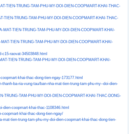
AT-TIEN-TRUNG-TAM-PHU-MY-
DOI-DIEN-COOPMART-KHAI-THAC-
T-TIEN-TRUNG-TAM-PHU-MY-
DOI-DIEN-COOPMART-KHAI-THAC-
A-MAT-TIEN-TRUNG-TAM-
PHU-MY-DOI-DIEN-COOPMART-KHAI-
-MAT-TIEN-TRUNG-TAM-
PHU-MY-DOI-DIEN-COOPMART-KHAI-
d-c15-raovat-34503848.
html
MAT-TIEN-TRUNG-TAM-
PHU-MY-DOI-DIEN-COOPMART-KHAI-
-coopmart-khai-thac-
dong-tien-ngay-173177.html
-thanh-ba-ria-
vung-tau/ban-nha-mat-tien-
trung-tam-phu-my--doi-dien-
EN-TRUNG-TAM-PHU-MY-DOI-
DIEN-COOPMART-KHAI-THAC-DONG-
i-dien-coopmart-
khai-thac-1108346.html
n-coopmart-khai-thac-
dong-tien-ngay/
a-mat-tien-trung-tam-
phu-my-doi-dien-coopmart-khai-
thac-dong-tien-