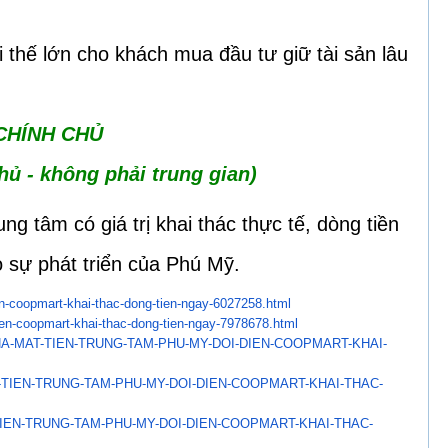
lợi thế lớn cho khách mua đầu tư giữ tài sản lâu
 CHÍNH CHỦ
hủ - không phải trung gian)
g tâm có giá trị khai thác thực tế, dòng tiền
o sự phát triển của Phú Mỹ.
en-coopmart-khai-thac-
dong-tien-ngay-6027258.html
ien-coopmart-khai-thac-
dong-tien-ngay-7978678.html
A-MAT-TIEN-TRUNG-TAM-
PHU-MY-DOI-DIEN-COOPMART-KHAI-
-TIEN-TRUNG-TAM-PHU-MY-
DOI-DIEN-COOPMART-KHAI-THAC-
IEN-TRUNG-TAM-PHU-MY-DOI-
DIEN-COOPMART-KHAI-THAC-