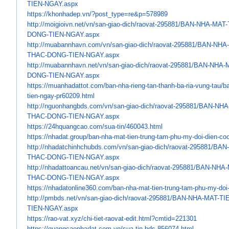
TIEN-NGAY.aspx
https://khonhadep.vn/?post_
type=re&p=578989
http://moigioivn.net/vn/san-
giao-dich/raovat-295881/BAN-
NHA-MAT-
DONG-TIEN-NGAY.aspx
http://muabannhavn.com/vn/san-
giao-dich/raovat-295881/BAN-
NHA-
THAC-
DONG-TIEN-NGAY.aspx
http://muabannhavn.net/vn/san-
giao-dich/raovat-295881/BAN-
NHA-
DONG-TIEN-NGAY.aspx
https://muanhadattot.com/ban-
nha-rieng-tan-thanh-ba-ria-
vung-tau/ba
tien-
ngay-pr60209.html
http://nguonhangbds.com/vn/
san-giao-dich/raovat-295881/
BAN-NHA
THAC-DONG-TIEN-NGAY.aspx
https://24hquangcao.com/sua-
tin/460043.html
https://nhadat.group/ban-nha-
mat-tien-trung-tam-phu-my-doi-
dien-co
http://nhadatchinhchubds.com/
vn/san-giao-dich/raovat-
295881/BAN
THAC-DONG-TIEN-NGAY.aspx
http://nhadattoancau.net/vn/
san-giao-dich/raovat-295881/
BAN-NHA-
THAC-DONG-TIEN-NGAY.aspx
https://nhadatonline360.com/
ban-nha-mat-tien-trung-tam-
phu-my-doi-
http://pmbds.net/vn/san-giao-
dich/raovat-295881/BAN-NHA-
MAT-TI
TIEN-NGAY.aspx
https://rao-vat.xyz/chi-tiet-
raovat-edit.html?cmtid=221301
https://quangcaonhadat.com.vn/
sua-tin-bds-856074.html