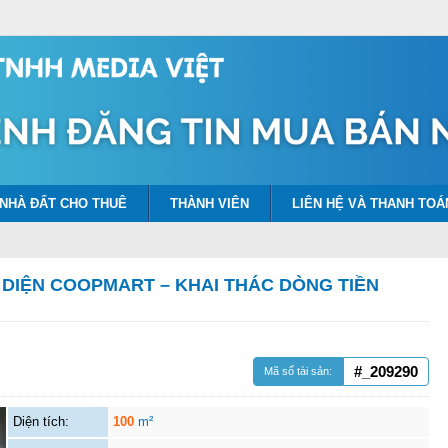
NHÀ ĐẤT CHO THUÊ
THÀNH VIÊN
LIÊN HỆ VÀ THANH TOÁ
 DIỆN COOPMART – KHAI THÁC DÒNG TIỀN
#_209290
Mã số tài sản:
Diện tích:
100
m²