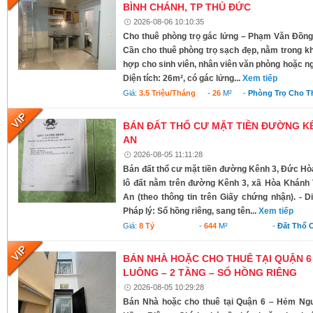
BÌNH CHÁNH, TP THỦ ĐỨC
2026-08-06 10:10:35
Cho thuê phòng trọ gác lửng – Phạm Văn Đồng
Cần cho thuê phòng trọ sạch đẹp, nằm trong kh
hợp cho sinh viên, nhân viên văn phòng hoặc ngư
Diện tích: 26m², có gác lửng...
Xem tiếp
Giá:
3.5 Triệu/tháng
-
26
M²
-
Phòng Trọ Cho T
BÁN ĐẤT THỔ CƯ MẶT TIỀN ĐƯỜNG KÊ
AN
2026-08-05 11:11:28
Bán đất thổ cư mặt tiền đường Kênh 3, Đức Hò
lô đất nằm trên đường Kênh 3, xã Hòa Khánh 
An (theo thông tin trên Giấy chứng nhận). - D
Pháp lý: Sổ hồng riêng, sang tên...
Xem tiếp
Giá:
8 Tỷ
-
644
M²
-
Đất Thổ 
BÁN NHÀ HOẶC CHO THUÊ TẠI QUẬN 6
LUÔNG – 2 TẦNG – SỔ HỒNG RIÊNG
2026-08-05 10:29:28
Bán Nhà hoặc cho thuê tại Quận 6 – Hẻm Ng