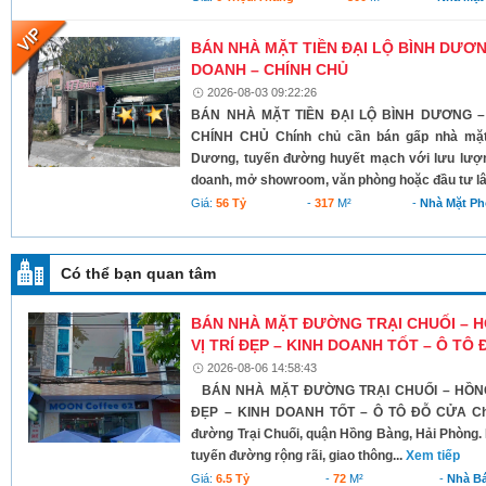
BÁN NHÀ MẶT TIỀN ĐẠI LỘ BÌNH DƯƠNG
DOANH – CHÍNH CHỦ
2026-08-03 09:22:26
BÁN NHÀ MẶT TIỀN ĐẠI LỘ BÌNH DƯƠNG –
CHÍNH CHỦ Chính chủ cần bán gấp nhà mặt t
Dương, tuyến đường huyết mạch với lưu lượn
doanh, mở showroom, văn phòng hoặc đầu tư lâ
Giá:
56 Tỷ
-
317
M²
-
Nhà Mặt Ph
Có thể bạn quan tâm
BÁN NHÀ MẶT ĐƯỜNG TRẠI CHUỐI – 
VỊ TRÍ ĐẸP – KINH DOANH TỐT – Ô TÔ
2026-08-06 14:58:43
BÁN NHÀ MẶT ĐƯỜNG TRẠI CHUỐI – HỒNG
ĐẸP – KINH DOANH TỐT – Ô TÔ ĐỖ CỬA Chí
đường Trại Chuối, quận Hồng Bàng, Hải Phòng. 
tuyến đường rộng rãi, giao thông...
Xem tiếp
Giá:
6.5 Tỷ
-
72
M²
-
Nhà B