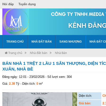
Hỏi đáp
Tuyển dụng
TRANG CHỦ
NHÀ ĐẤT BÁN
SANG NHƯỢNG
NHÀ ĐẤT C
Trang chủ
Nhà đất bán
Nhà Bán
BÁN NHÀ 1 TRỆT 2 LẦU 1 SÂN THƯỢNG, DIỆN TÍC
XUÂN, NHÀ BÈ
Đăng ngày: 12:01 - 23/02/2026 - Số lượt xem: 304
Giá:
2.38
Tỷ
- Diện tích:
0
m²
Diện tích:
Ch
Giá bán:
2.