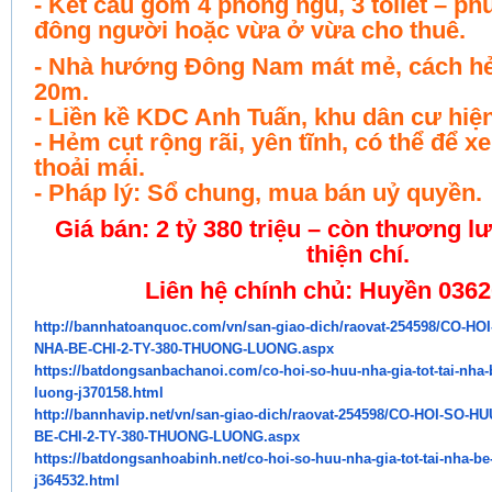
- Kết cấu gồm 4 phòng ngủ, 3 toilet – ph
đông người hoặc vừa ở vừa cho thuê.
- Nhà hướng Đông Nam mát mẻ, cách hẻ
20m.
- Liền kề KDC Anh Tuấn, khu dân cư hiện
- Hẻm cụt rộng rãi, yên tĩnh, có thể để 
thoải mái.
- Pháp lý: Sổ chung, mua bán uỷ quyền.
Giá bán: 2 tỷ 380 triệu – còn thương 
thiện chí.
Liên hệ chính chủ: Huyền 036
http://bannhatoanquoc.com/vn/
san-giao-dich/raovat-254598/
CO-HOI
NHA-BE-CHI-2-TY-380-THUONG-
LUONG.aspx
https://batdongsanbachanoi.
com/co-hoi-so-huu-nha-gia-tot-
tai-nha-
luong-j370158.html
http://bannhavip.net/vn/san-
giao-dich/raovat-254598/CO-
HOI-SO-HU
BE-CHI-2-TY-380-THUONG-
LUONG.aspx
https://batdongsanhoabinh.net/
co-hoi-so-huu-nha-gia-tot-tai-
nha-be-
j364532.html