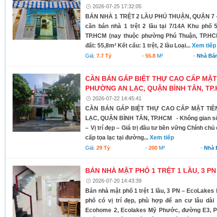
2026-07-25 17:32:05
BÁN NHÀ 1 TRỆT 2 LẦU PHÚ THUẬN, QUẬN 7 – 5
cần bán nhà 1 trệt 2 lầu tại 7/14A Khu phố
TP.HCM (nay thuộc phường Phú Thuận, TP.HCM).
đất: 55,8m² Kết cấu: 1 trệt, 2 lầu Loại...
Xem tiếp
Giá:
7.7 Tỷ
-
55.8
M²
-
Nhà Bá
CẦN BÁN GẤP BIỆT THỰ CAO CẤP MẶT
PHƯỜNG AN LẠC, QUẬN BÌNH TÂN, TP
2026-07-22 14:45:41
CẦN BÁN GẤP BIỆT THỰ CAO CẤP MẶT TI
LẠC, QUẬN BÌNH TÂN, TP.HCM - Không gian sống
– Vị trí đẹp – Giá trị đầu tư bền vững Chính ch
cấp tọa lạc tại đường...
Xem tiếp
Giá:
29 Tỷ
-
200
M²
-
Nhà 
BÁN NHÀ MẶT PHỐ 1 TRỆT 1 LẦU, 3 
2026-07-20 14:43:39
Bán nhà mặt phố 1 trệt 1 lầu, 3 PN – EcoLake
phố có vị trí đẹp, phù hợp để an cư lâu dài h
Ecohome 2, Ecolakes Mỹ Phước, đường E3, P