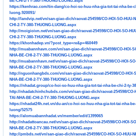
BE-CHI-2-TY-380-THUONG-
LUONG.aspx
https://kenhrao.com/tin-dang/
co-hoi-so-huu-nha-gia-tot-tai-
nha-be-c
luong.920091/
http://landvip.net/vn/san-
giao-dich/raovat-254598/CO-
HOI-SO-HUU-N
CHI-2-TY-380-THUONG-
LUONG.aspx
http://moigioivn.net/vn/san-
giao-dich/raovat-254598/CO-
HOI-SO-HUU
CHI-2-TY-380-THUONG-
LUONG.aspx
https://khonhadep.vn/?post_
type=re&p=460449
http://muabannhavn.com/vn/san-
giao-dich/raovat-254598/CO-
HOI-S
NHA-BE-CHI-2-TY-380-THUONG-
LUONG.aspx
http://muabannhavn.net/vn/san-
giao-dich/raovat-254598/CO-
HOI-SO
NHA-BE-CHI-2-TY-380-THUONG-
LUONG.aspx
http://nguonhangbds.com/vn/
san-giao-dich/raovat-254598/
CO-HOI-
NHA-BE-CHI-2-TY-380-THUONG-
LUONG.aspx
https://nhadat.group/co-hoi-
so-huu-nha-gia-tot-tai-nha-be-
chi-2-ty-
http://nhadatchinhchubds.com/
vn/san-giao-dich/raovat-
254598/CO-
TAI-NHA-BE-CHI-2-TY-380-
THUONG-LUONG.aspx
https://nhadat24h.net.vn/du-
an/co-hoi-so-huu-nha-gia-tot-
tai-nha-be-
luong/52575
https://alomuabannhadat.vn/
member/edit/1399065
http://nhadattoancau.net/vn/
san-giao-dich/raovat-254598/
CO-HOI-SO
NHA-BE-CHI-2-TY-380-THUONG-
LUONG.aspx
http://pmbds.net/vn/san-giao-
dich/raovat-254598/CO-HOI-SO-
HUU-N