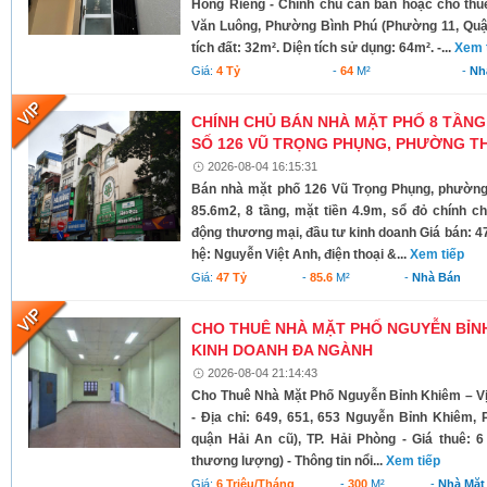
Hồng Riêng - Chính chủ cần bán hoặc cho thu
Văn Luông, Phường Bình Phú (Phường 11, Quận 
tích đất: 32m². Diện tích sử dụng: 64m². -...
Xem 
Giá:
4 Tỷ
-
64
M²
-
Nh
CHÍNH CHỦ BÁN NHÀ MẶT PHỐ 8 TẦNG
SỐ 126 VŨ TRỌNG PHỤNG, PHƯỜNG TH
2026-08-04 16:15:31
Bán nhà mặt phố 126 Vũ Trọng Phụng, phường 
85.6m2, 8 tầng, mặt tiền 4.9m, sổ đỏ chính c
động thương mại, đầu tư kinh doanh Giá bán: 4
hệ: Nguyễn Việt Anh, điện thoại &...
Xem tiếp
Giá:
47 Tỷ
-
85.6
M²
-
Nhà Bán
CHO THUÊ NHÀ MẶT PHỐ NGUYỄN BỈNH 
KINH DOANH ĐA NGÀNH
2026-08-04 21:14:43
Cho Thuê Nhà Mặt Phố Nguyễn Bỉnh Khiêm – Vị
- Địa chỉ: 649, 651, 653 Nguyễn Bỉnh Khiêm,
quận Hải An cũ), TP. Hải Phòng - Giá thuê: 6 
thương lượng) - Thông tin nổi...
Xem tiếp
Giá:
6 Triệu/tháng
-
300
M²
-
Nhà Mặt