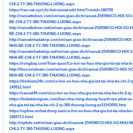
CHI-2-TY-380-THUONG-LUONG.aspx
https://rao-vat.xyz/chi-tiet-
raovat-edit.html?cmtid=180799
http://raovatbdsvn.com/vn/san-
giao-dich/raovat-254598/CO-
HOI-SO-
BE-CHI-2-TY-380-THUONG-
LUONG.aspx
http://raovatbdsvn.net/vn/san-
giao-dich/raovat-254598/CO-
HOI-SO-H
BE-CHI-2-TY-380-THUONG-
LUONG.aspx
http://raovatnhadatvip.com/vn/
san-giao-dich/raovat-254598/
CO-HOI-
NHA-BE-CHI-2-TY-380-THUONG-
LUONG.aspx
http://raovatnhadatvip.net/vn/
san-giao-dich/raovat-254598/
CO-HOI-S
NHA-BE-CHI-2-TY-380-THUONG-
LUONG.aspx
https://rongbay.com/Toan-quoc/
Co-hoi-so-huu-nha-gia-tot-tai-
nha-b-
http://thocuvietnam.com/vn/
san-giao-dich/raovat-254598/
CO-HOI-SO
NHA-BE-CHI-2-TY-380-THUONG-
LUONG.aspx
https://timkiem24h.com/co-hoi-
so-huu-nha-gia-tot-tai-nha-be-
chi-2-
149911.html
https://raovat49.com/s/co-hoi-
so-huu-nha-gia-tot-tai-nha-be-
chi-2-ty
https://tinbatdongsan.com/ban-
nha-rieng-duong-huynh-tan-
phat-xa
nha-gia-tot-tai-nha-be-
chi-2-ty-380-thuong-luong-
pr21543091.htm
https://upfree.vn/bat-dong-
san/co-hoi-so-huu-nha-gia-tot-
tai-nha-be-
1084713.html
http://vipbds.net/vn/san-giao-
dich/raovat-254598/CO-HOI-SO-
HUU-NH
CHI-2-TY-380-THUONG-LUONG.aspx