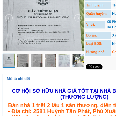
Tỉnh thành
TP
Quận huyện:
Hu
Xã Ph
Vị trí:
Hồ Ch
Dự án:
Xã
Loại BDS:
Nh
Hướng nhà:
Ch
Mô tả chi tiết
CƠ HỘI SỞ HỮU NHÀ GIÁ TỐT TẠI NHÀ BÈ
(THƯƠNG LƯỢNG)
Bán nhà 1 trệt 2 lầu 1 sân thượng, diện 
- Địa chỉ: 2581 Huỳnh Tấn Phát, Phú Xu