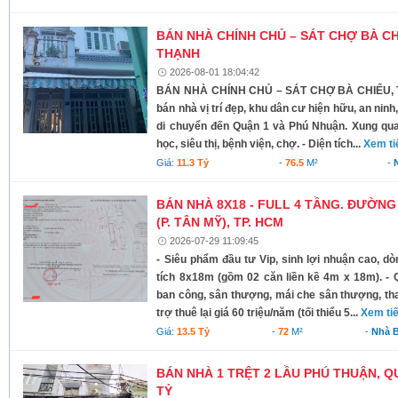
BÁN NHÀ CHÍNH CHỦ – SÁT CHỢ BÀ C
THẠNH
2026-08-01 18:04:42
BÁN NHÀ CHÍNH CHỦ – SÁT CHỢ BÀ CHIỂU,
bán nhà vị trí đẹp, khu dân cư hiện hữu, an nin
di chuyển đến Quận 1 và Phú Nhuận. Xung qua
học, siêu thị, bệnh viện, chợ. - Diện tích...
Xem ti
Giá:
11.3 Tỷ
-
76.5
M²
-
BÁN NHÀ 8X18 - FULL 4 TẦNG. ĐƯỜNG 
(P. TÂN MỸ), TP. HCM
2026-07-29 11:09:45
- Siêu phẩm đầu tư Vip, sinh lợi nhuận cao, dòn
tích 8x18m (gồm 02 căn liền kề 4m x 18m). - Q
ban công, sân thượng, mái che sân thượng, than
trợ thuê lại giá 60 triệu/năm (tối thiểu 5...
Xem ti
Giá:
13.5 Tỷ
-
72
M²
-
Nhà 
BÁN NHÀ 1 TRỆT 2 LẦU PHÚ THUẬN, QUẬ
TỶ