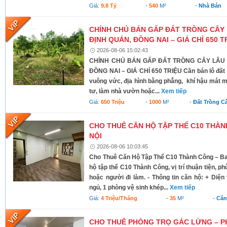
Giá:
9.8 Tỷ
-
540
M²
-
Nhà Bán
CHÍNH CHỦ BÁN GẤP ĐẤT TRỒNG CÂY 
ĐỊNH QUÁN, ĐỒNG NAI – GIÁ CHỈ 650 T
2026-08-06 15:02:43
CHÍNH CHỦ BÁN GẤP ĐẤT TRỒNG CÂY LÂU N
ĐỒNG NAI – GIÁ CHỈ 650 TRIỆU Cần bán lô đất có 
vuông vức, địa hình bằng phẳng, khí hậu mát m
tư, làm nhà vườn hoặc...
Xem tiếp
Giá:
650 Triệu
-
1000
M²
-
Đất Trồng C
CHO THUÊ CĂN HỘ TẬP THỂ C10 THÀNH
NỘI
2026-08-06 10:03:45
Cho Thuê Căn Hộ Tập Thể C10 Thành Công – Ba 
hộ tập thể C10 Thành Công, vị trí thuận tiện, ph
hoặc người đi làm. - Thông tin căn hộ: + Diện 
ngủ, 1 phòng vệ sinh khép...
Xem tiếp
Giá:
4 Triệu/tháng
-
35
M²
-
Căn
CHO THUÊ PHÒNG TRỌ GÁC LỬNG – P