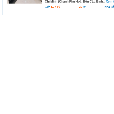
Chí Minh (Chánh Phú Hoà, Bến Cát, Bình...
Xem t
Giá:
1.77 Tỷ
-
75
M²
-
Nhà B