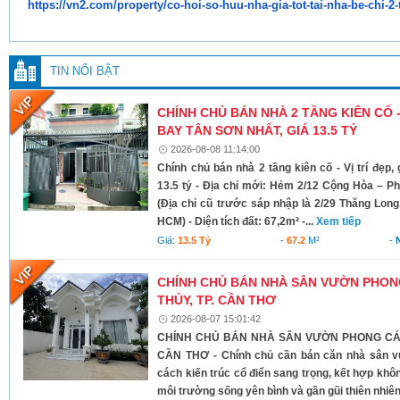
https://vn2.com/property/co-
hoi-so-huu-nha-gia-tot-tai-
nha-be-chi-2-
TIN NỔI BẬT
CHÍNH CHỦ BÁN NHÀ 2 TẦNG KIÊN CỐ -
BAY TÂN SƠN NHẤT, GIÁ 13.5 TỶ
2026-08-08 11:14:00
Chính chủ bán nhà 2 tầng kiên cố - Vị trí đẹp
13.5 tỷ - Địa chỉ mới: Hẻm 2/12 Cộng Hòa –
(Địa chỉ cũ trước sáp nhập là 2/29 Thăng Lon
HCM) - Diện tích đất: 67,2m² -...
Xem tiếp
Giá:
13.5 Tỷ
-
67.2
M²
-
CHÍNH CHỦ BÁN NHÀ SÂN VƯỜN PHONG
THỦY, TP. CẦN THƠ
2026-08-07 15:01:42
CHÍNH CHỦ BÁN NHÀ SÂN VƯỜN PHONG CÁCH
CẦN THƠ - Chính chủ cần bán căn nhà sân v
cách kiến trúc cổ điển sang trọng, kết hợp khô
môi trường sống yên bình và gần gũi thiên nhiên