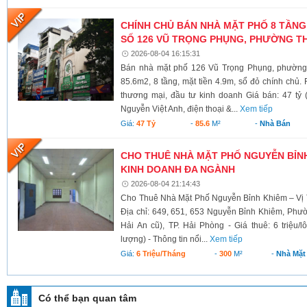
CHÍNH CHỦ BÁN NHÀ MẶT PHỐ 8 TẦNG
SỐ 126 VŨ TRỌNG PHỤNG, PHƯỜNG TH
2026-08-04 16:15:31
Bán nhà mặt phố 126 Vũ Trọng Phụng, phường 
85.6m2, 8 tầng, mặt tiền 4.9m, sổ đỏ chính chủ.
thương mại, đầu tư kinh doanh Giá bán: 47 tỷ 
Nguyễn Việt Anh, điện thoại &...
Xem tiếp
Giá:
47 Tỷ
-
85.6
M²
-
Nhà Bán
CHO THUÊ NHÀ MẶT PHỐ NGUYỄN BỈNH 
KINH DOANH ĐA NGÀNH
2026-08-04 21:14:43
Cho Thuê Nhà Mặt Phố Nguyễn Bỉnh Khiêm – Vị 
Địa chỉ: 649, 651, 653 Nguyễn Bỉnh Khiêm, Phư
Hải An cũ), TP. Hải Phòng - Giá thuê: 6 triệu/l
lượng) - Thông tin nổi...
Xem tiếp
Giá:
6 Triệu/tháng
-
300
M²
-
Nhà Mặt
Có thể bạn quan tâm