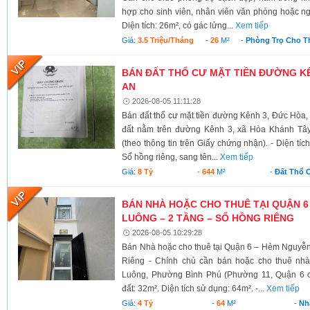
hợp cho sinh viên, nhân viên văn phòng hoặc ngư
Diện tích: 26m², có gác lửng...
Xem tiếp
Giá:
3.5 Triệu/tháng
-
26
M²
-
Phòng Trọ Cho T
BÁN ĐẤT THỔ CƯ MẶT TIỀN ĐƯỜNG KÊ
AN
2026-08-05 11:11:28
Bán đất thổ cư mặt tiền đường Kênh 3, Đức Hòa,
đất nằm trên đường Kênh 3, xã Hòa Khánh Tây
(theo thông tin trên Giấy chứng nhận). - Diện tí
Sổ hồng riêng, sang tên...
Xem tiếp
Giá:
8 Tỷ
-
644
M²
-
Đất Thổ 
BÁN NHÀ HOẶC CHO THUÊ TẠI QUẬN 6
LUÔNG – 2 TẦNG – SỔ HỒNG RIÊNG
2026-08-05 10:29:28
Bán Nhà hoặc cho thuê tại Quận 6 – Hẻm Nguyễ
Riêng - Chính chủ cần bán hoặc cho thuê nh
Luông, Phường Bình Phú (Phường 11, Quận 6 cũ)
đất: 32m². Diện tích sử dụng: 64m². -...
Xem tiếp
Giá:
4 Tỷ
-
64
M²
-
Nh