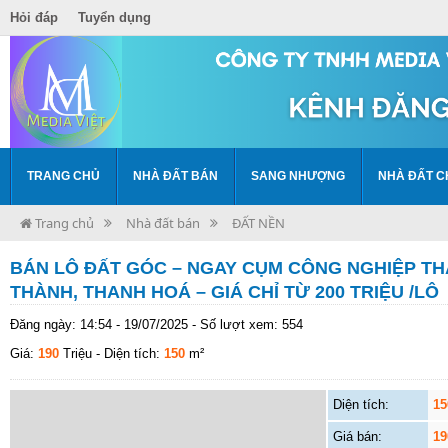
Hỏi đáp
Tuyển dụng
TRANG CHỦ
NHÀ ĐẤT BÁN
SANG NHƯỢNG
NHÀ ĐẤT C
Trang chủ
Nhà đất bán
ĐẤT NỀN
BÁN LÔ ĐẤT GÓC – NGAY CỤM CÔNG NGHIỆP TH
THÀNH, THANH HOÁ – GIÁ CHỈ TỪ 200 TRIỆU /LÔ
Đăng ngày: 14:54 - 19/07/2025 - Số lượt xem: 554
Giá:
190
Triệu
- Diện tích:
150
m²
Diện tích:
15
Giá bán:
19