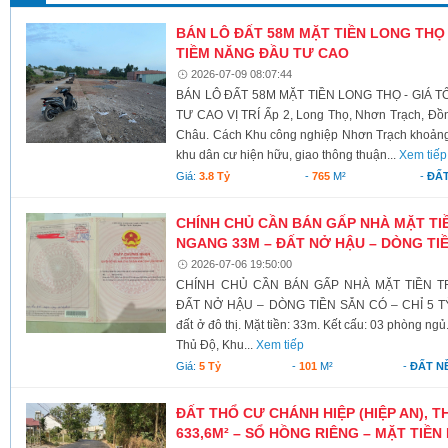
BÁN LÔ ĐẤT 58M MẶT TIỀN LONG THỌ - 
TIỀM NĂNG ĐẦU TƯ CAO
2026-07-09 08:07:44
BÁN LÔ ĐẤT 58M MẶT TIỀN LONG THỌ - GIÁ TỐ
TƯ CAO VỊ TRÍ Ấp 2, Long Thọ, Nhơn Trạch, Đồ
Châu. Cách Khu công nghiệp Nhơn Trạch khoảng 
khu dân cư hiện hữu, giao thông thuận...
Xem tiếp
Giá:
3.8 Tỷ
-
765
M²
-
ĐẤ
CHÍNH CHỦ CẦN BÁN GẤP NHÀ MẶT TI
NGANG 33M – ĐẤT NỞ HẬU – DÒNG TIỀN
2026-07-06 19:50:00
CHÍNH CHỦ CẦN BÁN GẤP NHÀ MẶT TIỀN T
ĐẤT NỞ HẬU – DÒNG TIỀN SẴN CÓ – CHỈ 5 TỶ Gi
đất ở đô thị. Mặt tiền: 33m. Kết cấu: 03 phòng ngủ
Thủ Độ, Khu...
Xem tiếp
Giá:
5 Tỷ
-
101
M²
-
ĐẤT N
ĐẤT THỔ CƯ CHÁNH HIỆP (HIỆP AN), T
633,6M² – SỔ HỒNG RIÊNG – MẶT TIỀN