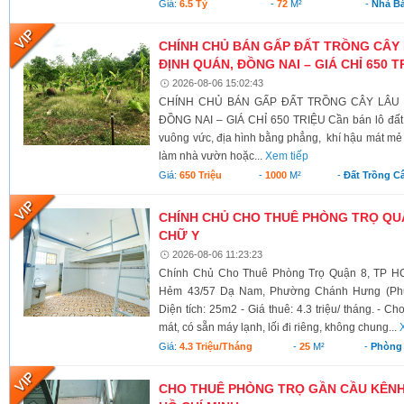
Giá:
6.5 Tỷ
-
72
M²
-
Nhà B
CHÍNH CHỦ BÁN GẤP ĐẤT TRỒNG CÂY 
ĐỊNH QUÁN, ĐỒNG NAI – GIÁ CHỈ 650 T
2026-08-06 15:02:43
CHÍNH CHỦ BÁN GẤP ĐẤT TRỒNG CÂY LÂU N
ĐỒNG NAI – GIÁ CHỈ 650 TRIỆU Cần bán lô đất có 
vuông vức, địa hình bằng phẳng, khí hậu mát mẻ 
làm nhà vườn hoặc...
Xem tiếp
Giá:
650 Triệu
-
1000
M²
-
Đất Trồng C
CHÍNH CHỦ CHO THUÊ PHÒNG TRỌ QUẬ
CHỮ Y
2026-08-06 11:23:23
Chính Chủ Cho Thuê Phòng Trọ Quận 8, TP HC
Hẻm 43/57 Dạ Nam, Phường Chánh Hưng (Phườ
Diện tích: 25m2 - Giá thuê: 4.3 triệu/ tháng. - C
mát, có sẵn máy lạnh, lối đi riêng, không chung...
Giá:
4.3 Triệu/tháng
-
25
M²
-
Phòng 
CHO THUÊ PHÒNG TRỌ GẦN CẦU KÊNH C