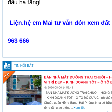
đầu hạ tầng!
Liện.hệ em Mai tư vẫn đón xem đất 
963 666
TIN NỔI BẬT
BÁN NHÀ MẶT ĐƯỜNG TRẠI CHUỐI – 
VỊ TRÍ ĐẸP – KINH DOANH TỐT – Ô TÔ
2026-08-06 14:58:43
BÁN NHÀ MẶT ĐƯỜNG TRẠI CHUỐI – HỒNG BÀ
– KINH DOANH TỐT – Ô TÔ ĐỖ CỬA Chính chủ c
Chuối, quận Hồng Bàng, Hải Phòng. Nhà sở hữu v
rộng rãi, giao thông...
Xem tiếp