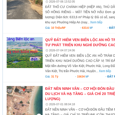
2026-07-06 13:52:05
ĐẤT THỔ CƯ CHÁNH HIỆP (HIỆP AN), THỦ DẦ
SỔ HỒNG RIÊNG – MẶT TIỀN NỞ HẬU Đơn giá: 
lượng) Diện tích: 633,6 m² Pháp lý: Đã có sổ, sa
khu vực Phường Hiệp An (nay...
Xem tiếp
Giá:
10 Triệu/m²
-
633.6
M²
-
ĐẤT
QUỸ ĐẤT HIẾM VEN BIỂN LỘC AN HỒ 
TƯ PHÁT TRIỂN KHU NGHỈ DƯỠNG CA
2026-07-04 07:24:06
QUỸ ĐẤT HIẾM VEN BIỂN LỘC AN HỒ TRÀM
TRIỂN KHU NGHỈ DƯỠNG CAO CẤP VỊ TRÍ ĐẮ
Mặt tiền đường Võ Văn Kiệt, Phước Hải, Long Đấ
Văn Kiệt, Thị trấn Phước Hải, Huyện...
Xem tiếp
Giá:
31 Tỷ
-
15634
M²
-
ĐẤT 
ĐẤT NỀN NINH VÂN – CƠ HỘI ĐÓN ĐẦU
DU LỊCH VÀ HẠ TẦNG – GIÁ CHỈ 20 TR
LƯỢNG)
2026-07-01 08:04:18
ĐẤT NỀN NINH VÂN – CƠ HỘI ĐÓN ĐẦU TIỀM 
HẠ TẦNG – GIÁ CHỈ 20 TRIỆU/M² (CÒN THƯƠ