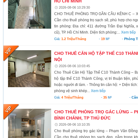
HỒ CHÍ MINH
2026-08-06 10:29:30
CHO THUÊ PHÒNG TRỌ GẦN CẦU KÊNH C – XÃ
Cần cho thuê phòng trọ sạch sẽ, phù hợp cho ngư
tin phòng: Địa chỉ: 411 đường Trần Đại Nghĩa,
cũ), TP. Hồ Chí Minh. Diện tích phòng:...
Xem tiếp
Giá:
1.2 Triệu/tháng
-
19
M²
-
Phòng T
CHO THUÊ CĂN HỘ TẬP THỂ C10 THÀNH
NỘI
2026-08-06 10:03:45
Cho Thuê Căn Hộ Tập Thể C10 Thành Công – Ba 
hộ tập thể C10 Thành Công, vị trí thuận tiện, ph
hoặc người đi làm. - Thông tin căn hộ: + Diện tích
phòng vệ sinh khép...
Xem tiếp
Giá:
4 Triệu/tháng
-
35
M²
-
Căn
CHO THUÊ PHÒNG TRỌ GÁC LỬNG – P
BÌNH CHÁNH, TP THỦ ĐỨC
2026-08-06 10:10:35
Cho thuê phòng trọ gác lửng – Phạm Văn Đồng
Cần cho thuê phòng trọ sạch đẹp, nằm trong kh