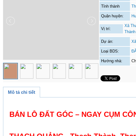
Tỉnh thành
Th
Quận huyện:
Hu
Xã Th
Vị trí:
Thành
Dự án:
Xã
Loại BDS:
Đ
Hướng nhà:
Ch
Mô tả chi tiết
BÁN LÔ ĐẤT GÓC – NGAY CỤM CÔ