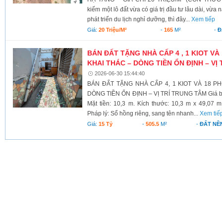
kiếm một lô đất vừa có giá trị đầu tư lâu dài, vừa
phát triển du lịch nghỉ dưỡng, thì đây...
Xem tiếp
Giá:
20 Triệu/m²
-
165
M²
-
Đ
BÁN ĐẤT TẶNG NHÀ CẤP 4 , 1 KIOT V
KHAI THÁC – DÒNG TIỀN ỔN ĐỊNH – VỊ
2026-06-30 15:44:40
BÁN ĐẤT TẶNG NHÀ CẤP 4, 1 KIOT VÀ 18 P
DÒNG TIỀN ỔN ĐỊNH – VỊ TRÍ TRUNG TÂM Giá bán: 
Mặt tiền: 10,3 m. Kích thước: 10,3 m x 49,07 m.
Pháp lý: Sổ hồng riêng, sang tên nhanh...
Xem tiế
Giá:
15 Tỷ
-
505.5
M²
-
ĐẤT NỀ