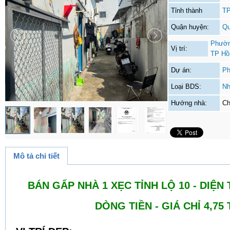
Tỉnh thành
TP
Quận huyện:
Qu
Phườn
Vị trí:
TP Hồ
Dự án:
Ph
Loại BDS:
Nh
Hướng nhà:
Ch
Mô tả chi tiết
BÁN GẤP NHÀ 1 XẸC TỈNH LỘ 10 - DIỆN 
DÒNG TIỀN - GIÁ CHỈ 4,75 