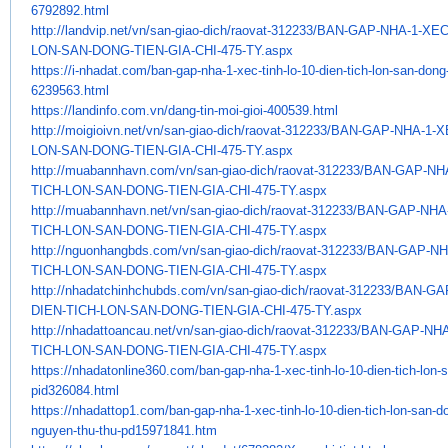
6792892.html
http://landvip.net/vn/san-
giao-dich/raovat-312233/BAN-
GAP-NHA-1-XEC-
LON-SAN-DONG-TIEN-GIA-
CHI-475-TY.aspx
https://i-nhadat.com/ban-gap-
nha-1-xec-tinh-lo-10-dien-
tich-lon-san-dong-
6239563.html
https://landinfo.com.vn/dang-
tin-moi-gioi-400539.html
http://moigioivn.net/vn/san-
giao-dich/raovat-312233/BAN-
GAP-NHA-1-XE
LON-SAN-DONG-TIEN-GIA-
CHI-475-TY.aspx
http://muabannhavn.com/vn/san-
giao-dich/raovat-312233/BAN-
GAP-NHA
TICH-LON-SAN-DONG-TIEN-GIA-
CHI-475-TY.aspx
http://muabannhavn.net/vn/san-
giao-dich/raovat-312233/BAN-
GAP-NHA-
TICH-LON-SAN-DONG-TIEN-GIA-
CHI-475-TY.aspx
http://nguonhangbds.com/vn/
san-giao-dich/raovat-312233/
BAN-GAP-NHA
TICH-LON-SAN-DONG-TIEN-
GIA-CHI-475-TY.aspx
http://nhadatchinhchubds.com/
vn/san-giao-dich/raovat-
312233/BAN-GA
DIEN-TICH-LON-SAN-DONG-
TIEN-GIA-CHI-475-TY.aspx
http://nhadattoancau.net/vn/
san-giao-dich/raovat-312233/
BAN-GAP-NHA-
TICH-LON-SAN-DONG-TIEN-
GIA-CHI-475-TY.aspx
https://nhadatonline360.com/
ban-gap-nha-1-xec-tinh-lo-10-
dien-tich-lon-
pid326084.html
https://nhadattop1.com/ban-
gap-nha-1-xec-tinh-lo-10-dien-
tich-lon-san-do
nguyen-thu-thu-
pd15971841.htm