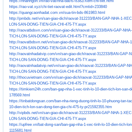
https://nhanhgon.vn/rao-vat/
nha-dat/678382/Xem-chi-tiet.
html
https://rao-vat.xyz/chi-tiet-
raovat-edit.html?cmtid=233840
https://quangcaonhadat.com.vn/
sua-tin-bds-861983.html
http://pmbds.net/vn/san-giao-
dich/raovat-312233/BAN-GAP-
NHA-1-XEC-
LON-SAN-DONG-TIEN-GIA-
CHI-475-TY.aspx
http://raovatbdsvn.com/vn/san-
giao-dich/raovat-312233/BAN-
GAP-NHA-
TICH-LON-SAN-DONG-TIEN-GIA-
CHI-475-TY.aspx
http://raovatbdsvn.net/vn/san-
giao-dich/raovat-312233/BAN-
GAP-NHA-1
TICH-LON-SAN-DONG-TIEN-GIA-
CHI-475-TY.aspx
http://raovatnhadatvip.com/vn/
san-giao-dich/raovat-312233/
BAN-GAP-NH
TICH-LON-SAN-DONG-TIEN-
GIA-CHI-475-TY.aspx
http://raovatnhadatvip.net/vn/
san-giao-dich/raovat-312233/
BAN-GAP-NHA
TICH-LON-SAN-DONG-TIEN-
GIA-CHI-475-TY.aspx
http://thocuvietnam.com/vn/
san-giao-dich/raovat-312233/
BAN-GAP-NHA-
TICH-LON-SAN-DONG-TIEN-
GIA-CHI-475-TY.aspx
https://timkiem24h.com/ban-
gap-nha-1-xec-tinh-lo-10-dien-
tich-lon-san-d
178569.html
https://tinbatdongsan.com/ban-
nha-rieng-duong-tinh-lo-10-
phuong-tan-ta
10-dien-tich-lon-
san-dong-tien-gia-chi-475-ty-
pr21592355.htm
http://vipbds.net/vn/san-giao-
dich/raovat-312233/BAN-GAP-
NHA-1-XEC-
LON-SAN-DONG-TIEN-GIA-
CHI-475-TY.aspx
https://upfree.vn/bat-dong-
san/ban-gap-nha-1-xec-tinh-lo-
10-dien-tich-lo
1115681.html