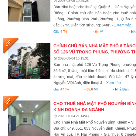
2026-08-05 10:29:28
Bán Nhà hoặc cho thuê tại Quận 6 – Hẻm Nguyễ
Riêng - Chính chủ cần bán hoặc cho thuê nh
Luông, Phường Bình Phú (Phường 11, Quận 6 cũ)
đất: 32m². Diện tích sử dụng: 64m². -...
Xem tiếp
Giá:
4 Tỷ
-
64
M²
-
Nh
CHÍNH CHỦ BÁN NHÀ MẶT PHỐ 8 TẦNG
SỐ 126 VŨ TRỌNG PHỤNG, PHƯỜNG TH
2026-08-04 16:15:31
Bán nhà mặt phố 126 Vũ Trọng Phụng, phường 
85.6m2, 8 tầng, mặt tiền 4.9m, sổ đỏ chính chủ.
thương mại, đầu tư kinh doanh Giá bán: 47 tỷ 
Nguyễn Việt Anh, điện thoại &...
Xem tiếp
Giá:
47 Tỷ
-
85.6
M²
-
Nhà Bán
CHO THUÊ NHÀ MẶT PHỐ NGUYỄN BỈNH 
KINH DOANH ĐA NGÀNH
2026-08-04 21:14:43
Cho Thuê Nhà Mặt Phố Nguyễn Bỉnh Khiêm – Vị 
Địa chỉ: 649, 651, 653 Nguyễn Bỉnh Khiêm, Phư
Hải An cũ), TP. Hải Phòng - Giá thuê: 6 triệu/l