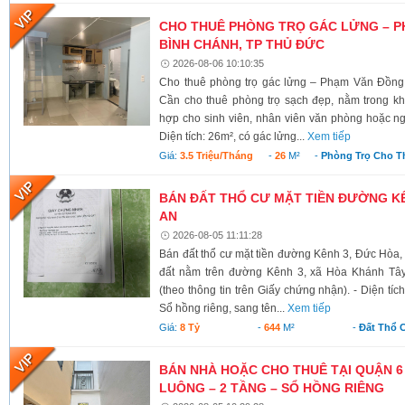
CHO THUÊ PHÒNG TRỌ GÁC LỬNG – P
BÌNH CHÁNH, TP THỦ ĐỨC
2026-08-06 10:10:35
Cho thuê phòng trọ gác lửng – Phạm Văn Đồng
Cần cho thuê phòng trọ sạch đẹp, nằm trong kh
hợp cho sinh viên, nhân viên văn phòng hoặc ngư
Diện tích: 26m², có gác lửng...
Xem tiếp
Giá:
3.5 Triệu/tháng
-
26
M²
-
Phòng Trọ Cho T
BÁN ĐẤT THỔ CƯ MẶT TIỀN ĐƯỜNG KÊ
AN
2026-08-05 11:11:28
Bán đất thổ cư mặt tiền đường Kênh 3, Đức Hòa,
đất nằm trên đường Kênh 3, xã Hòa Khánh Tây
(theo thông tin trên Giấy chứng nhận). - Diện tí
Sổ hồng riêng, sang tên...
Xem tiếp
Giá:
8 Tỷ
-
644
M²
-
Đất Thổ 
BÁN NHÀ HOẶC CHO THUÊ TẠI QUẬN 6
LUÔNG – 2 TẦNG – SỔ HỒNG RIÊNG