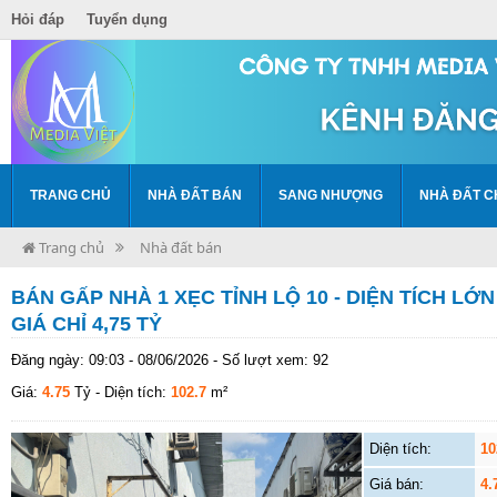
Hỏi đáp
Tuyển dụng
TRANG CHỦ
NHÀ ĐẤT BÁN
SANG NHƯỢNG
NHÀ ĐẤT C
Trang chủ
Nhà đất bán
BÁN GẤP NHÀ 1 XẸC TỈNH LỘ 10 - DIỆN TÍCH LỚN
GIÁ CHỈ 4,75 TỶ
Đăng ngày: 09:03 - 08/06/2026 - Số lượt xem: 92
Giá:
4.75
Tỷ
- Diện tích:
102.7
m²
Diện tích:
10
Giá bán:
4.