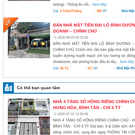
lượng) - Thông tin nổi...
Xem tiếp
Giá:
6 Triệu/tháng
-
300
M²
-
Nhà Mặt
BÁN NHÀ MẶT TIỀN ĐẠI LỘ BÌNH DƯƠNG
DOANH – CHÍNH CHỦ
2026-08-03 09:22:26
BÁN NHÀ MẶT TIỀN ĐẠI LỘ BÌNH DƯƠNG –
CHÍNH CHỦ Chính chủ cần bán gấp nhà mặt tiền 
tuyến đường huyết mạch với lưu lượng xe đông
showroom, văn phòng hoặc đầu tư lâu...
Xem tiếp
Giá:
56 Tỷ
-
317
M²
-
Nhà Mặt Ph
Có thể bạn quan tâm
NHÀ 4 TẦNG SỔ HỒNG RIÊNG CHÍNH CHỦ
HƯNG HÒA, BÌNH TÂN - CHỈ 6 TỶ
2026-07-22 13:59:08
NHÀ 4 TẦNG SỔ HỒNG RIÊNG CHÍNH CHỦ - H
BÌNH TÂN - CHỈ 6 TỶ Giá bán: 6 tỷ Diện tích: 64
riêng chính chủ, sang tên ngay THÔNG TIN CĂN