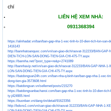
chí
LIÊN HỆ XEM NHÀ:
0931368394
https://alinhadat.vn/ban/ban-
gap-nha-1-xec-tinh-lo-10-dien-
tich-lon-san-d
1416143
http://bannhatoanquoc.com/vn/
san-giao-dich/raovat-312233/
BAN-GAP-N
DIEN-TICH-LON-SAN-DONG-TIEN-
GIA-CHI-475-TY.aspx
https://bannha.net/?post_type=
re&p=2741089
http://bannhavip.net/vn/san-
giao-dich/raovat-312233/BAN-
GAP-NHA-1-X
LON-SAN-DONG-TIEN-GIA-
CHI-475-TY.aspx
https://batdongsan24h.com.vn/
ban-nha-q-binh-tan/ban-gap-
nha-1-xec-tin
dong-tien-gia-
3573608.html
https://batdongsan.vn/
sellernet/posts/215270
https://batdongsanbachanoi.
com/ban-gap-nha-1-xec-tinh-lo-
10-dien-tich
ty-j424905.
html
https://buonban.vn/dang-tin/
detail/91623356
http://bdsno1.com/vn/san-giao-
dich/raovat-312233/BAN-GAP-
NHA-1-XE
LON-SAN-DONG-TIEN-GIA-
CHI-475-TY.aspx