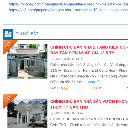
https://rongbay.com/Toan-quoc/
Ban-gap-nha-1-xec-tinh-lo-10-
dien-t-c15
https://vn2.com/property/ban-
gap-nha-1-xec-tinh-lo-10-dien-
tich-lon-san-
TIN NỔI BẬT
CHÍNH CHỦ BÁN NHÀ 2 TẦNG KIÊN CỐ -
BAY TÂN SƠN NHẤT, GIÁ 13.5 TỶ
2026-08-08 11:14:00
Chính chủ bán nhà 2 tầng kiên cố - Vị trí đẹp
13.5 tỷ - Địa chỉ mới: Hẻm 2/12 Cộng Hòa – Ph
chỉ cũ trước sáp nhập là 2/29 Thăng Long, Phư
Diện tích đất: 67,2m² -...
Xem tiếp
Giá:
13.5 Tỷ
-
67.2
M²
-
CHÍNH CHỦ BÁN NHÀ SÂN VƯỜN PHONG
THỦY, TP. CẦN THƠ
2026-08-07 15:01:42
CHÍNH CHỦ BÁN NHÀ SÂN VƯỜN PHONG CÁCH
CẦN THƠ - Chính chủ cần bán căn nhà sân vườn