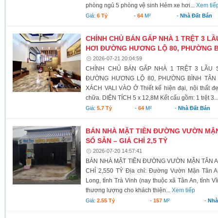
phòng ngủ 5 phòng vệ sinh Hẻm xe hơi...
Xem tiế
Giá:
6 Tỷ
-
64
M²
-
Nhà Đất Bán
CHÍNH CHỦ BÁN GẤP NHÀ 1 TRỆT 3 L
HƠI ĐƯỜNG HƯƠNG LỘ 80, PHƯỜNG B
2026-07-21 20:04:59
CHÍNH CHỦ BÁN GẤP NHÀ 1 TRỆT 3 LẦU 
ĐƯỜNG HƯƠNG LỘ 80, PHƯỜNG BÌNH TÂN 
XÁCH VALI VÀO Ở Thiết kế hiện đại, nội thất đ
chữa. DIỆN TÍCH 5 x 12,8M Kết cấu gồm: 1 trệt 3..
Giá:
5.7 Tỷ
-
64
M²
-
Nhà Đất Bán
BÁN NHÀ MẶT TIỀN ĐƯỜNG VƯỜN MẬN T
SỔ SẴN – GIÁ CHỈ 2,5 TỶ
2026-07-20 14:57:41
BÁN NHÀ MẶT TIỀN ĐƯỜNG VƯỜN MẬN TÂN AN 
CHỈ 2,550 TỶ Địa chỉ: Đường Vườn Mận Tân A
Long, tỉnh Trà Vinh (nay thuộc xã Tân An, tỉnh V
thương lượng cho khách thiện...
Xem tiếp
Giá:
2.55 Tỷ
-
157
M²
-
Nhà