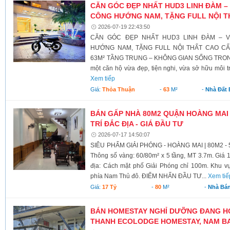
CĂN GÓC ĐẸP NHẤT HUD3 LINH ĐÀM – 
CÔNG HƯỚNG NAM, TẶNG FULL NỘI T
2026-07-19 22:43:50
CĂN GÓC ĐẸP NHẤT HUD3 LINH ĐÀM – V
HƯỚNG NAM, TẶNG FULL NỘI THẤT CAO C
63M² TẦNG TRUNG – KHÔNG GIAN SỐNG TRONG
một căn hộ vừa đẹp, tiện nghi, vừa sở hữu môi t
Xem tiếp
Giá:
Thỏa Thuận
-
63
M²
-
Nhà Đất
BÁN GẤP NHÀ 80M2 QUẬN HOÀNG MAI -
TRÍ ĐẮC ĐỊA - GIÁ ĐẦU TƯ
2026-07-17 14:50:07
SIÊU PHẨM GIẢI PHÓNG - HOÀNG MAI | 80M2 -
Thông số vàng: 60/80m² x 5 tầng, MT 3.7m. Giá 17
địa: Cách mặt phố Giải Phóng chỉ 100m. Khu vực 
phía Nam Thủ đô. ĐIỂM NHẤN ĐẦU TƯ...
Xem tiế
Giá:
17 Tỷ
-
80
M²
-
Nhà Bá
BÁN HOMESTAY NGHỈ DƯỠNG ĐANG H
THANH ECOLODGE HOMESTAY, NAM B