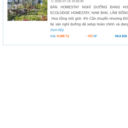
2026-07-16 16:58:49
BÁN HOMESTAY NGHỈ DƯỠNG ĐANG H
ECOLODGE HOMESTAY, NAM BAN, LÂM ĐỒNG G
Hoa hồng môi giới: 4% Cần chuyển nhượng Đô
tài sản nghỉ dưỡng đã setup hoàn chỉnh và đang
Xem tiếp
Giá:
9.288 Tỷ
-
723
M²
-
Nhà Đất