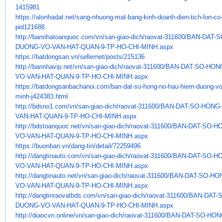
1415981
https://alonhadat.net/sang-
nhuong-mat-bang-kinh-doanh-
dien-tich-lon-co
pid121688
http://bannhatoanquoc.com/vn/
san-giao-dich/raovat-311600/
BAN-DAT-S
DUONG-VO-VAN-HAT-QUAN-9-TP-HO-
CHI-MINH.aspx
https://batdongsan.vn/
sellernet/posts/215136
http://bannhavip.net/vn/san-
giao-dich/raovat-311600/BAN-
DAT-SO-HON
VO-VAN-HAT-QUAN-9-TP-HO-CHI-
MINH.aspx
https://batdongsanbachanoi.
com/ban-dat-so-hong-no-hau-
hiem-duong-vo
minh-j424383.html
http://bdsno1.com/vn/san-giao-
dich/raovat-311600/BAN-DAT-SO-
HONG-
VAN-
HAT-QUAN-9-TP-HO-CHI-MINH.aspx
http://bdstoanquoc.net/vn/san-
giao-dich/raovat-311600/BAN-
DAT-SO-H
VO-VAN-HAT-QUAN-9-TP-HO-CHI-
MINH.aspx
https://buonban.vn/dang-tin/
detail/72259496
http://dangtinauto.com/vn/san-
giao-dich/raovat-311600/BAN-
DAT-SO-H
VO-VAN-HAT-QUAN-9-TP-HO-CHI-
MINH.aspx
http://dangtinauto.net/vn/san-
giao-dich/raovat-311600/BAN-
DAT-SO-HO
VO-VAN-HAT-QUAN-9-TP-HO-CHI-
MINH.aspx
http://dangtinraovatbds.com/
vn/san-giao-dich/raovat-
311600/BAN-DAT-
DUONG-VO-VAN-HAT-QUAN-9-
TP-HO-CHI-MINH.aspx
http://diaocvn.online/vn/san-
giao-dich/raovat-311600/BAN-
DAT-SO-HON