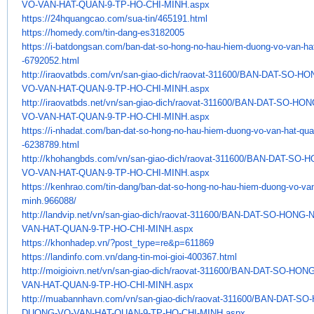
VO-VAN-HAT-QUAN-9-TP-HO-CHI-
MINH.aspx
https://24hquangcao.com/sua-
tin/465191.html
https://homedy.com/tin-dang-
es3182005
https://i-batdongsan.com/ban-
dat-so-hong-no-hau-hiem-duong-
vo-van-hat
-6792052.html
http://iraovatbds.com/vn/san-
giao-dich/raovat-311600/BAN-
DAT-SO-HO
VO-VAN-HAT-QUAN-9-TP-HO-CHI-
MINH.aspx
http://iraovatbds.net/vn/san-
giao-dich/raovat-311600/BAN-
DAT-SO-HON
VO-VAN-HAT-QUAN-9-TP-HO-CHI-
MINH.aspx
https://i-nhadat.com/ban-dat-
so-hong-no-hau-hiem-duong-vo-
van-hat-qua
-6238789.html
http://khohangbds.com/vn/san-
giao-dich/raovat-311600/BAN-
DAT-SO-H
VO-VAN-HAT-QUAN-9-TP-HO-CHI-
MINH.aspx
https://kenhrao.com/tin-dang/
ban-dat-so-hong-no-hau-hiem-
duong-vo-van
minh.966088/
http://landvip.net/vn/san-
giao-dich/raovat-311600/BAN-
DAT-SO-HONG-
VAN-HAT-QUAN-9-TP-HO-CHI-
MINH.aspx
https://khonhadep.vn/?post_
type=re&p=611869
https://landinfo.com.vn/dang-
tin-moi-gioi-400367.html
http://moigioivn.net/vn/san-
giao-dich/raovat-311600/BAN-
DAT-SO-HONG
VAN-HAT-QUAN-9-TP-HO-CHI-
MINH.aspx
http://muabannhavn.com/vn/san-
giao-dich/raovat-311600/BAN-
DAT-SO-
DUONG-
VO-VAN-HAT-QUAN-9-TP-HO-CHI-
MINH.aspx