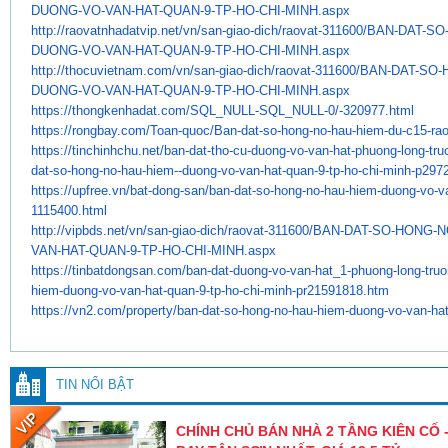
DUONG-VO-VAN-HAT-QUAN-9-TP-HO-
CHI-MINH.aspx
http://raovatnhadatvip.net/vn/
san-giao-dich/raovat-311600/
BAN-DAT-SO
DUONG-VO-VAN-HAT-QUAN-9-TP-HO-
CHI-MINH.aspx
http://thocuvietnam.com/vn/
san-giao-dich/raovat-311600/
BAN-DAT-SO-
DUONG-VO-VAN-HAT-QUAN-9-TP-HO-
CHI-MINH.aspx
https://thongkenhadat.com/SQL_
NULL-SQL_NULL-0/-320977.html
https://rongbay.com/Toan-quoc/
Ban-dat-so-hong-no-hau-hiem-
du-c15-ra
https://tinchinhchu.net/ban-
dat-tho-cu-duong-vo-van-hat-
phuong-long-tru
dat-so-hong-no-
hau-hiem--duong-vo-van-hat-
quan-9-tp-ho-chi-minh-p297
https://upfree.vn/bat-dong-
san/ban-dat-so-hong-no-hau-
hiem-duong-vo-va
1115400.html
http://vipbds.net/vn/san-giao-
dich/raovat-311600/BAN-DAT-SO-
HONG-N
VAN-
HAT-QUAN-9-TP-HO-CHI-MINH.aspx
https://tinbatdongsan.com/ban-
dat-duong-vo-van-hat_1-phuong-
long-tru
hiem-duong-vo-van-hat-
quan-9-tp-ho-chi-minh-
pr21591818.htm
https://vn2.com/property/ban-
dat-so-hong-no-hau-hiem-duong-
vo-van-hat
TIN NỔI BẬT
CHÍNH CHỦ BÁN NHÀ 2 TẦNG KIÊN CỐ -