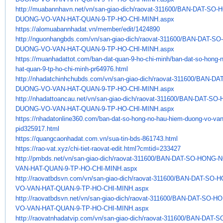
http://muabannhavn.net/vn/san-
giao-dich/raovat-311600/BAN-
DAT-SO-
DUONG-
VO-VAN-HAT-QUAN-9-TP-HO-CHI-
MINH.aspx
https://alomuabannhadat.vn/
member/edit/1424890
http://nguonhangbds.com/vn/
san-giao-dich/raovat-311600/
BAN-DAT-SO
DUONG-VO-VAN-HAT-QUAN-9-TP-HO-
CHI-MINH.aspx
https://muanhadattot.com/ban-
dat-quan-9-ho-chi-minh/ban-
dat-so-hong-
hat-quan-9-tp-ho-chi-
minh-pr64976.html
http://nhadatchinhchubds.com/
vn/san-giao-dich/raovat-
311600/BAN-DA
DUONG-VO-VAN-HAT-QUAN-9-
TP-HO-CHI-MINH.aspx
http://nhadattoancau.net/vn/
san-giao-dich/raovat-311600/
BAN-DAT-SO-
DUONG-VO-VAN-HAT-QUAN-9-TP-HO-
CHI-MINH.aspx
https://nhadatonline360.com/
ban-dat-so-hong-no-hau-hiem-
duong-vo-van
pid325917.html
https://quangcaonhadat.com.vn/
sua-tin-bds-861743.html
https://rao-vat.xyz/chi-tiet-
raovat-edit.html?cmtid=233427
http://pmbds.net/vn/san-giao-
dich/raovat-311600/BAN-DAT-SO-
HONG-N
VAN-
HAT-QUAN-9-TP-HO-CHI-MINH.aspx
http://raovatbdsvn.com/vn/san-
giao-dich/raovat-311600/BAN-
DAT-SO-H
VO-VAN-HAT-QUAN-9-TP-HO-CHI-
MINH.aspx
http://raovatbdsvn.net/vn/san-
giao-dich/raovat-311600/BAN-
DAT-SO-HO
VO-VAN-HAT-QUAN-9-TP-HO-CHI-
MINH.aspx
http://raovatnhadatvip.com/vn/
san-giao-dich/raovat-311600/
BAN-DAT-S