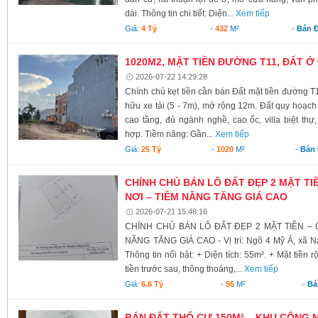
dài. Thông tin chi tiết: Diện...
Xem tiếp
Giá:
4 Tỷ
-
432
M²
-
Bán Đ
1020M2, MẶT TIỀN ĐƯỜNG T11, ĐẤT Ở
2026-07-22 14:29:28
Chính chủ kẹt tiền cần bán Đất mặt tiền đường 
hữu xe tải (5 - 7m), mở rộng 12m. Đất quy hoạch
cao tầng, đủ ngành nghề, cao ốc, villa biệt t
hợp. Tiềm năng: Gần...
Xem tiếp
Giá:
25 Tỷ
-
1020
M²
-
Bán 
CHÍNH CHỦ BÁN LÔ ĐẤT ĐẸP 2 MẶT TIỀ
NƠI – TIỀM NĂNG TĂNG GIÁ CAO
2026-07-21 15:48:16
CHÍNH CHỦ BÁN LÔ ĐẤT ĐẸP 2 MẶT TIỀN – Ô
NĂNG TĂNG GIÁ CAO - Vị trí: Ngõ 4 Mỹ Ả, xã N
Thông tin nổi bật: + Diện tích: 55m². + Mặt tiền
tiền trước sau, thông thoáng,...
Xem tiếp
Giá:
6.6 Tỷ
-
55
M²
-
Bá
BÁN ĐẤT THỔ CƯ 150M² – KHU CÔNG N