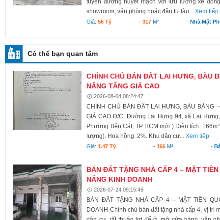
tuyến đường huyết mạch với lưu lượng xe đông
showroom, văn phòng hoặc đầu tư lâu...
Xem tiếp
Giá:
56 Tỷ
-
317
M²
-
Nhà Mặt Ph
Có thể bạn quan tâm
CHÍNH CHỦ BÁN ĐẤT LAI HƯNG, BÀU BA
NĂNG TĂNG GIÁ CAO
2026-08-04 08:24:47
CHÍNH CHỦ BÁN ĐẤT LAI HƯNG, BÀU BÀNG –
GIÁ CAO Đ/C: Đường Lai Hưng 94, xã Lai Hưng, 
Phường Bến Cát, TP HCM mới ) Diện tích: 166m² 
lượng). Hoa hồng: 2%. Khu dân cư...
Xem tiếp
Giá:
1.47 Tỷ
-
166
M²
-
Bá
BÁN ĐẤT TẶNG NHÀ CẤP 4 – MẶT TIỀN
NĂNG KINH DOANH
2026-07-24 09:15:46
BÁN ĐẤT TẶNG NHÀ CẤP 4 – MẶT TIỀN QU
DOANH Chính chủ bán đất tặng nhà cấp 4, vị trí m
dân cư, rất thuận lợi để ở, mở cửa hàng, văn 