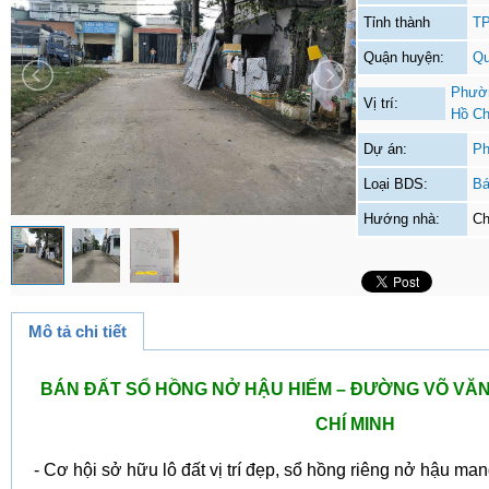
Tỉnh thành
TP
Quận huyện:
Qu
Phườn
Vị trí:
Hồ Ch
Dự án:
Ph
Loại BDS:
Bá
Hướng nhà:
Ch
Mô tả chi tiết
BÁN ĐẤT SỔ HỒNG NỞ HẬU HIẾM – ĐƯỜNG VÕ VĂN H
CHÍ MINH
- Cơ hội sở hữu lô đất vị trí đẹp, sổ hồng riêng nở hậu mang