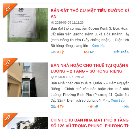
BÁN ĐẤT THỔ CƯ MẶT TIỀN ĐƯỜNG KÊ
AN
2026-08-05 11:11:28
Bán đất thổ cư mặt tiền đường Kênh 3, Đức Hòa,
đất nằm trên đường Kênh 3, xã Hòa Khánh Tây
(theo thông tin trên Giấy chứng nhận). - Diện tí
Sổ hồng riêng, sang tên...
Xem tiếp
Giá:
8 Tỷ
-
644
M²
-
Đất Thổ 
BÁN NHÀ HOẶC CHO THUÊ TẠI QUẬN 6
LUÔNG – 2 TẦNG – SỔ HỒNG RIÊNG
2026-08-05 10:29:28
Bán Nhà hoặc cho thuê tại Quận 6 – Hẻm Nguyễ
Riêng - Chính chủ cần bán hoặc cho thuê nh
Luông, Phường Bình Phú (Phường 11, Quận 6 cũ)
đất: 32m². Diện tích sử dụng: 64m². -...
Xem tiếp
Giá:
4 Tỷ
-
64
M²
-
Nh
CHÍNH CHỦ BÁN NHÀ MẶT PHỐ 8 TẦNG
SỐ 126 VŨ TRỌNG PHỤNG, PHƯỜNG TH