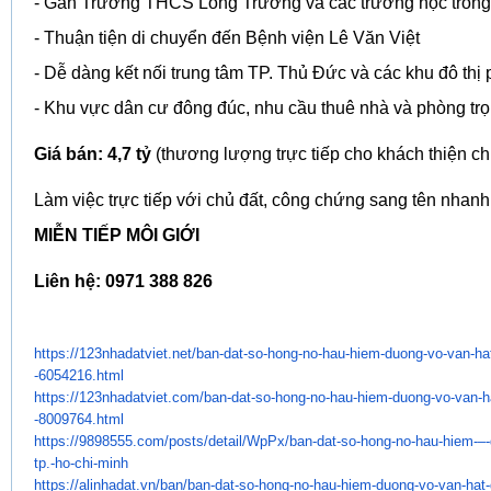
- Gần Trường THCS Long Trường và các trường học trong
- Thuận tiện di chuyển đến Bệnh viện Lê Văn Việt
- Dễ dàng kết nối trung tâm TP. Thủ Đức và các khu đô th
- Khu vực dân cư đông đúc, nhu cầu thuê nhà và phòng trọ
Giá bán: 4,7 tỷ
(thương lượng trực tiếp cho khách thiện ch
Làm việc trực tiếp với chủ đất, công chứng sang tên nhanh
MIỄN TIẾP MÔI GIỚI
Liên hệ: 0971 388 826
https://123nhadatviet.net/ban-
dat-so-hong-no-hau-hiem-duong-
vo-van-hat
-6054216.html
https://123nhadatviet.com/ban-
dat-so-hong-no-hau-hiem-duong-
vo-van-h
-8009764.html
https://9898555.com/posts/
detail/WpPx/ban-dat-so-hong-
no-hau-hiem-–
tp.-ho-chi-minh
https://alinhadat.vn/ban/ban-
dat-so-hong-no-hau-hiem-duong-
vo-van-hat-