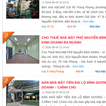
2026-08-04 16:15:31
Bán nhà mặt phố 126 Vũ Trọng Phụng, phường 
85.6m2, 8 tầng, mặt tiền 4.9m, sổ đỏ chính chủ.
thương mại, đầu tư kinh doanh Giá bán: 47 tỷ 
Nguyễn Việt Anh, điện thoại &...
Xem tiếp
Giá:
47 Tỷ
-
85.6
M²
-
Nhà Bán
CHO THUÊ NHÀ MẶT PHỐ NGUYỄN BỈNH 
KINH DOANH ĐA NGÀNH
2026-08-04 21:14:43
Cho Thuê Nhà Mặt Phố Nguyễn Bỉnh Khiêm – Vị 
Địa chỉ: 649, 651, 653 Nguyễn Bỉnh Khiêm, Phư
Hải An cũ), TP. Hải Phòng - Giá thuê: 6 triệu/l
lượng) - Thông tin nổi...
Xem tiếp
Giá:
6 Triệu/tháng
-
300
M²
-
Nhà Mặt
BÁN NHÀ MẶT TIỀN ĐẠI LỘ BÌNH DƯƠNG
DOANH – CHÍNH CHỦ
2026-08-03 09:22:26
BÁN NHÀ MẶT TIỀN ĐẠI LỘ BÌNH DƯƠNG –
CHÍNH CHỦ Chính chủ cần bán gấp nhà mặt tiền 