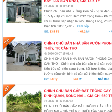
BAY TÂN SƠN NHẤT, GIÁ 13.5 TỶ
2026-08-08 11:14:00
Chính chủ bán nhà 2 tầng kiên cố - Vị trí đẹp
13.5 tỷ - Địa chỉ mới: Hẻm 2/12 Cộng Hòa – Ph
chỉ cũ trước sáp nhập là 2/29 Thăng Long, Phư
Diện tích đất: 67,2m² -...
Xem tiếp
Giá:
13.5 Tỷ
-
67.2
M²
-
CHÍNH CHỦ BÁN NHÀ SÂN VƯỜN PHONG
THỦY, TP. CẦN THƠ
2026-08-07 15:01:42
CHÍNH CHỦ BÁN NHÀ SÂN VƯỜN PHONG CÁCH
CẦN THƠ - Chính chủ cần bán căn nhà sân vườn
kiến trúc cổ điển sang trọng, kết hợp không g
trường sống yên bình và gần gũi thiên nhiên ngay.
Giá:
9.8 Tỷ
-
540
M²
-
Nhà Bán
CHÍNH CHỦ BÁN GẤP ĐẤT TRỒNG CÂY 
ĐỊNH QUÁN, ĐỒNG NAI – GIÁ CHỈ 650 T
2026-08-06 15:02:43
CHÍNH CHỦ BÁN GẤP ĐẤT TRỒNG CÂY LÂU N
ĐỒNG NAI – GIÁ CHỈ 650 TRIỆU Cần bán lô đất có 