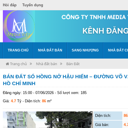
Hỏi đáp
Tuyển dụng
TRANG CHỦ
NHÀ ĐẤT BÁN
SANG NHƯỢNG
NHÀ ĐẤT C
Trang chủ
Nhà đất bán
Bán Đất
BÁN ĐẤT SỔ HỒNG NỞ HẬU HIẾM – ĐƯỜNG VÕ VĂ
HỒ CHÍ MINH
Đăng ngày: 15:00 - 07/06/2026 - Số lượt xem: 185
Giá:
4.7
Tỷ
- Diện tích:
86
m²
Diện tích:
86
Giá bán:
4.