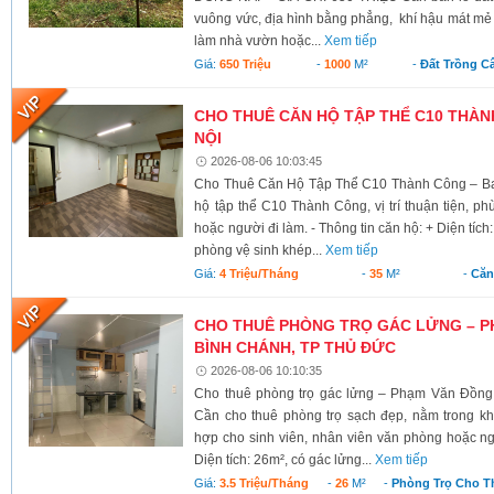
vuông vức, địa hình bằng phẳng, khí hậu mát mẻ 
làm nhà vườn hoặc...
Xem tiếp
Giá:
650 Triệu
-
1000
M²
-
Đất Trồng C
CHO THUÊ CĂN HỘ TẬP THỂ C10 THÀNH
NỘI
2026-08-06 10:03:45
Cho Thuê Căn Hộ Tập Thể C10 Thành Công – Ba 
hộ tập thể C10 Thành Công, vị trí thuận tiện, ph
hoặc người đi làm. - Thông tin căn hộ: + Diện tích
phòng vệ sinh khép...
Xem tiếp
Giá:
4 Triệu/tháng
-
35
M²
-
Căn
CHO THUÊ PHÒNG TRỌ GÁC LỬNG – P
BÌNH CHÁNH, TP THỦ ĐỨC
2026-08-06 10:10:35
Cho thuê phòng trọ gác lửng – Phạm Văn Đồng
Cần cho thuê phòng trọ sạch đẹp, nằm trong kh
hợp cho sinh viên, nhân viên văn phòng hoặc ngư
Diện tích: 26m², có gác lửng...
Xem tiếp
Giá:
3.5 Triệu/tháng
-
26
M²
-
Phòng Trọ Cho T