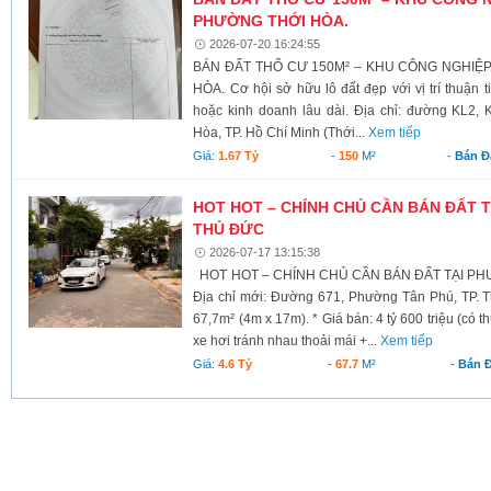
PHƯỜNG THỚI HÒA.
2026-07-20 16:24:55
BÁN ĐẤT THỔ CƯ 150M² – KHU CÔNG NGHIỆ
HÒA. Cơ hội sở hữu lô đất đẹp với vị trí thuận t
hoặc kinh doanh lâu dài. Địa chỉ: đường KL2,
Hòa, TP. Hồ Chí Minh (Thới...
Xem tiếp
Giá:
1.67 Tỷ
-
150
M²
-
Bán Đ
HOT HOT – CHÍNH CHỦ CẦN BÁN ĐẤT T
THỦ ĐỨC
2026-07-17 13:15:38
HOT HOT – CHÍNH CHỦ CẦN BÁN ĐẤT TẠI PHƯ
Địa chỉ mới: Đường 671, Phường Tân Phú, TP. Th
67,7m² (4m x 17m). * Giá bán: 4 tỷ 600 triệu (có t
xe hơi tránh nhau thoải mái +...
Xem tiếp
Giá:
4.6 Tỷ
-
67.7
M²
-
Bán Đ