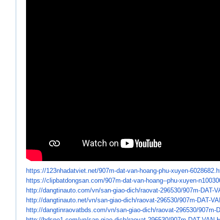
https://123nhadatviet.net/
907m-dat-van-hoang-phu-xuyen-
6028682.h
https://clipbatdongsan.com/
907m-dat-van-hoang--phu-xuyen-
n10030
http://dangtinauto.com/vn/san-
giao-dich/raovat-296530/907m-
DAT-V
http://dangtinauto.net/vn/san-
giao-dich/raovat-296530/907m-
DAT-VA
http://dangtinraovatbds.com/
vn/san-giao-dich/raovat-
296530/907m-
http://bdsno1.com/vn/san-giao-
dich/raovat-296530/907m-DAT-
VAN-