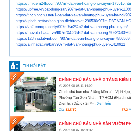
https://timkiem24h.com/907m²-dat-van-hoang-phu-xuyen-173515.ht
https://upfree.vn/bat-dong-
san/907m-dat-van-hoang-phu-
xuyen-1108
https://tinchinhchu.net/1-ban-
dat-xa-van-hoang-phu-xuyen-ha-
noi/90
http://vipbds.net/vn/san-giao-
dich/raovat-296530/907m-DAT-
VAN-HO
https://vn2.com/property/907m%
c2%b2-dat-van-hoang-phu-xuyen/
https://raovat.nhadat.vn/907m%
C2%B2-dat-van-hoang-%E2%80%9
https://123nhadatviet.com/
907m-dat-van-hoang-phu-xuyen-
7980369.
https://alinhadat.vn/ban/907m-
dat-van-hoang-phu-xuyen-
1410921
TIN NỔI BẬT
CHÍNH CHỦ BÁN NHÀ 2 TẦNG KIÊN CỐ
2026-08-08 11:14:00
Chính chủ bán nhà 2 tầng kiên cố - Vị trí đẹ
Phường Tân Sơn Nhất – TP HCM (Địa chỉ cũ 
Diện tích đất: 67,2m² -...
Xem tiếp
Giá:
13.5 Tỷ
-
67.2
M
CHÍNH CHỦ BÁN NHÀ SÂN VƯỜN PHO
2026-08-07 15:01:42