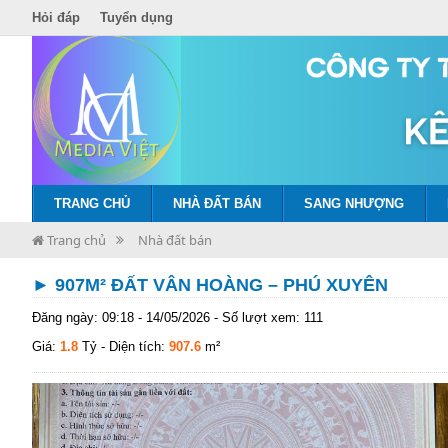
Hỏi đáp
Tuyển dụng
TRANG CHỦ
NHÀ ĐẤT BÁN
SANG NHƯỢNG
Trang chủ
Nhà đất bán
► 907M² ĐẤT VÂN HOÀNG – PHÚ XUYÊN
Đăng ngày: 09:18 - 14/05/2026 - Số lượt xem: 111
Giá:
1.8
Tỷ
- Diện tích:
907.6
m²