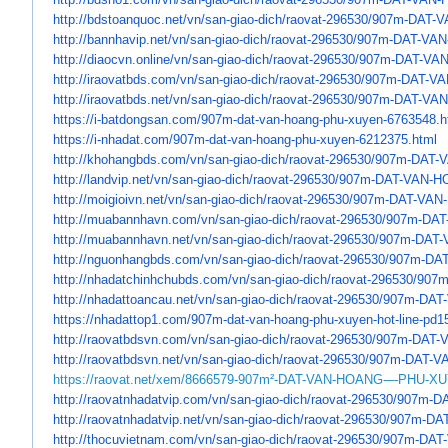
http://bdstoanquoc.net/vn/san-
giao-dich/raovat-296530/907m-
DAT-V
http://bannhavip.net/vn/san-
giao-dich/raovat-296530/907m-
DAT-VAN
http://diaocvn.online/vn/san-
giao-dich/raovat-296530/907m-
DAT-VA
http://iraovatbds.com/vn/san-
giao-dich/raovat-296530/907m-
DAT-VA
http://iraovatbds.net/vn/san-
giao-dich/raovat-296530/907m-
DAT-VA
https://i-batdongsan.com/907m-
dat-van-hoang-phu-xuyen-
6763548.h
https://i-nhadat.com/907m-dat-
van-hoang-phu-xuyen-6212375.
html
http://khohangbds.com/vn/san-
giao-dich/raovat-296530/907m-
DAT-
http://landvip.net/vn/san-
giao-dich/raovat-296530/907m-
DAT-VAN-H
http://moigioivn.net/vn/san-
giao-dich/raovat-296530/907m-
DAT-VAN
http://muabannhavn.com/vn/san-
giao-dich/raovat-296530/907m-
DAT
http://muabannhavn.net/vn/san-
giao-dich/raovat-296530/907m-
DAT-
http://nguonhangbds.com/vn/
san-giao-dich/raovat-296530/
907m-DA
http://nhadatchinhchubds.com/
vn/san-giao-dich/raovat-
296530/907
http://nhadattoancau.net/vn/
san-giao-dich/raovat-296530/
907m-DAT
https://nhadattop1.com/907m-
dat-van-hoang-phu-xuyen-hot-
line-pd
http://raovatbdsvn.com/vn/san-
giao-dich/raovat-296530/907m-
DAT-
http://raovatbdsvn.net/vn/san-
giao-dich/raovat-296530/907m-
DAT-V
https://raovat.net/xem/8666579-907m²-DAT-VAN-HOANG-–-PHU-X
http://raovatnhadatvip.com/vn/
san-giao-dich/raovat-296530/
907m-D
http://raovatnhadatvip.net/vn/
san-giao-dich/raovat-296530/
907m-DA
http://thocuvietnam.com/vn/
san-giao-dich/raovat-296530/
907m-DAT