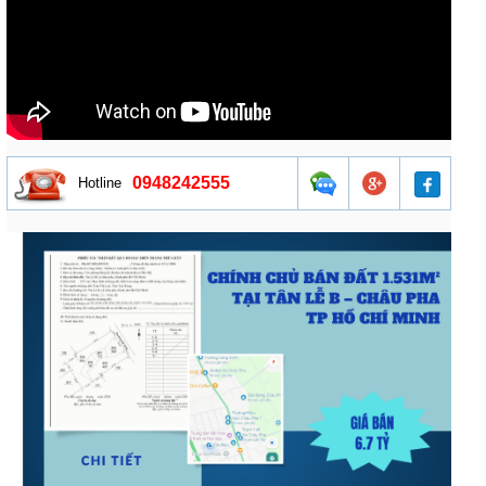
0948242555
Hotline