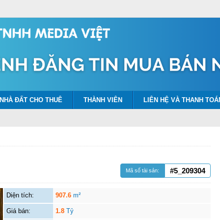
NHÀ ĐẤT CHO THUÊ
THÀNH VIÊN
LIÊN HỆ VÀ THANH TOÁ
#5_209304
Mã số tài sản:
Diện tích:
907.6
m²
Giá bán:
1.8
Tỷ