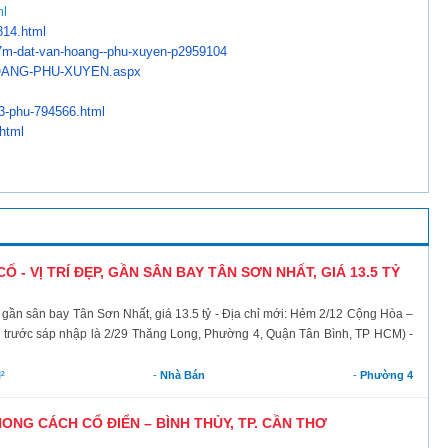
ml
814.html
7m-dat-van-hoang--phu-
xuyen-p2959104
ANG-PHU-XUYEN.aspx
3-
phu-794566.html
html
 - VỊ TRÍ ĐẸP, GẦN SÂN BAY TÂN SƠN NHẤT, GIÁ 13.5 TỶ
p, gần sân bay Tân Sơn Nhất, giá 13.5 tỷ - Địa chỉ mới: Hẻm 2/12 Cộng Hòa –
trước sáp nhập là 2/29 Thăng Long, Phường 4, Quận Tân Bình, TP HCM) -
²
-
Nhà Bán
-
Phường 4
NG CÁCH CỔ ĐIỂN – BÌNH THỦY, TP. CẦN THƠ