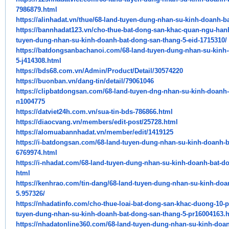
7986879.html
https://alinhadat.vn/thue/68-
land-tuyen-dung-nhan-su-kinh-
doanh-ba
https://bannhadat123.vn/cho-
thue-bat-dong-san-khac-quan-
ngu-hanh
tuyen-dung-nhan-su-kinh-doanh-
bat-dong-san-thang-5-eid-
1715310/
https://batdongsanbachanoi.
com/68-land-tuyen-dung-nhan-
su-kinh
5-j414308.html
https://bds68.com.vn/Admin/
Product/Detail/30574220
https://buonban.vn/dang-tin/
detail/79061046
https://clipbatdongsan.com/68-
land-tuyen-dng-nhan-su-kinh-
doanh-
n1004775
https://datviet24h.com.vn/sua-
tin-bds-786866.html
https://diaocvang.vn/members/
edit-post/25728.html
https://alomuabannhadat.vn/
member/edit/1419125
https://i-batdongsan.com/68-
land-tuyen-dung-nhan-su-kinh-
doanh-b
6769974.html
https://i-nhadat.com/68-land-
tuyen-dung-nhan-su-kinh-doanh-
bat-d
html
https://kenhrao.com/tin-dang/
68-land-tuyen-dung-nhan-su-
kinh-doa
5.957326/
https://nhadatinfo.com/cho-
thue-loai-bat-dong-san-khac-
duong-10-p
tuyen-dung-nhan-su-kinh-doanh-
bat-dong-san-thang-5-
pr16004163.
https://nhadatonline360.com/
68-land-tuyen-dung-nhan-su-
kinh-doan