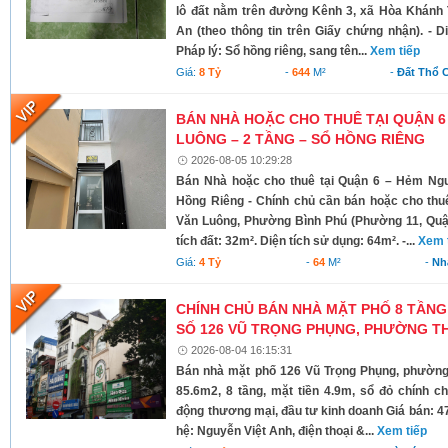
lô đất nằm trên đường Kênh 3, xã Hòa Khánh 
An (theo thông tin trên Giấy chứng nhận). - D
Pháp lý: Sổ hồng riêng, sang tên...
Xem tiếp
Giá:
8 Tỷ
-
644
M²
-
Đất Thổ 
BÁN NHÀ HOẶC CHO THUÊ TẠI QUẬN 6
LUÔNG – 2 TẦNG – SỔ HỒNG RIÊNG
2026-08-05 10:29:28
Bán Nhà hoặc cho thuê tại Quận 6 – Hẻm Ng
Hồng Riêng - Chính chủ cần bán hoặc cho thu
Văn Luông, Phường Bình Phú (Phường 11, Quận 
tích đất: 32m². Diện tích sử dụng: 64m². -...
Xem 
Giá:
4 Tỷ
-
64
M²
-
Nh
CHÍNH CHỦ BÁN NHÀ MẶT PHỐ 8 TẦNG
SỐ 126 VŨ TRỌNG PHỤNG, PHƯỜNG TH
2026-08-04 16:15:31
Bán nhà mặt phố 126 Vũ Trọng Phụng, phường 
85.6m2, 8 tầng, mặt tiền 4.9m, sổ đỏ chính c
động thương mại, đầu tư kinh doanh Giá bán: 4
hệ: Nguyễn Việt Anh, điện thoại &...
Xem tiếp