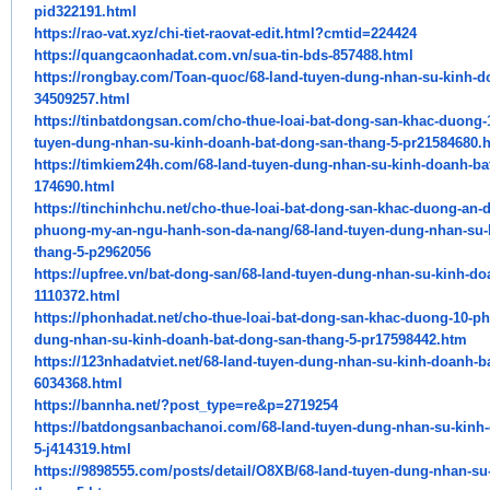
pid322191.html
https://rao-vat.xyz/chi-tiet-
raovat-edit.html?cmtid=224424
https://quangcaonhadat.com.vn/
sua-tin-bds-857488.html
https://rongbay.com/Toan-quoc/
68-land-tuyen-dung-nhan-su-
kinh-d
34509257.html
https://tinbatdongsan.com/cho-
thue-loai-bat-dong-san-khac-
duong-
tuyen-dung-nhan-su-kinh-
doanh-bat-dong-san-thang-5-
pr21584680.
https://timkiem24h.com/68-
land-tuyen-dung-nhan-su-kinh-
doanh-ba
174690.html
https://tinchinhchu.net/cho-
thue-loai-bat-dong-san-khac-
duong-an-d
phuong-my-an-ngu-hanh-son-da-
nang/68-land-tuyen-dung-nhan-
su-
thang-5-p2962056
https://upfree.vn/bat-dong-
san/68-land-tuyen-dung-nhan-
su-kinh-do
1110372.html
https://phonhadat.net/cho-
thue-loai-bat-dong-san-khac-
duong-10-ph
dung-nhan-su-kinh-doanh-
bat-dong-san-thang-5-
pr17598442.htm
https://123nhadatviet.net/68-
land-tuyen-dung-nhan-su-kinh-
doanh-ba
6034368.html
https://bannha.net/?post_type=
re&p=2719254
https://batdongsanbachanoi.
com/68-land-tuyen-dung-nhan-
su-kinh
5-j414319.html
https://9898555.com/posts/
detail/O8XB/68-land-tuyen-
dung-nhan-su-