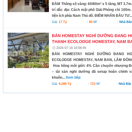
ĐÀM Thông số vàng: 60/80m² x 5 tầng, MT 3.7m.
trí đắc địa: Cách mặt phố Giải Phóng chỉ 100m.
tiện ích phía Nam Thủ đô. ĐIỂM NHẤN ĐẦU TƯ..
Giá:
17 Tỷ
-
80
M²
-
Nhà Bá
BÁN HOMESTAY NGHỈ DƯỠNG ĐANG H
THANH ECOLODGE HOMESTAY, NAM B
2026-07-16 16:58:49
BÁN HOMESTAY NGHỈ DƯỠNG ĐANG H
ECOLODGE HOMESTAY, NAM BAN, LÂM ĐỒNG G
Hoa hồng môi giới: 4% Cần chuyển nhượng Đ
– tài sản nghỉ dưỡng đã setup hoàn chỉnh v
khuôn...
Xem tiếp
Giá:
9.288 Tỷ
-
723
M²
-
Nhà Đất