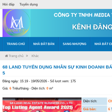
Hỏi đáp
Tuyển dụng
TRANG CHỦ
NHÀ ĐẤT BÁN
SANG NHƯỢNG
NHÀ ĐẤT C
Trang chủ
Khác
68 LAND TUYỂN DỤNG NHÂN SỰ KINH DOANH B
5
Đăng ngày: 15:19 - 19/05/2026 - Số lượt xem: 175
Giá:
6
Triệu/tháng
- Diện tích:
0
m²
Diện tích:
Ch
Giá bán:
6
T