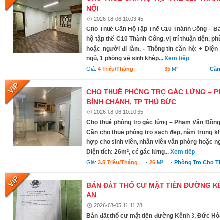
NỘI
2026-08-06 10:03:45
Cho Thuê Căn Hộ Tập Thể C10 Thành Công – Ba 
hộ tập thể C10 Thành Công, vị trí thuận tiện, ph
hoặc người đi làm. - Thông tin căn hộ: + Diện 
ngủ, 1 phòng vệ sinh khép...
Xem tiếp
Giá:
4 Triệu/tháng
-
35
M²
-
Căn
CHO THUÊ PHÒNG TRỌ GÁC LỬNG – P
BÌNH CHÁNH, TP THỦ ĐỨC
2026-08-06 10:10:35
Cho thuê phòng trọ gác lửng – Phạm Văn Đồng
Cần cho thuê phòng trọ sạch đẹp, nằm trong kh
hợp cho sinh viên, nhân viên văn phòng hoặc ngư
Diện tích: 26m², có gác lửng...
Xem tiếp
Giá:
3.5 Triệu/tháng
-
26
M²
-
Phòng Trọ Cho T
BÁN ĐẤT THỔ CƯ MẶT TIỀN ĐƯỜNG KÊ
AN
2026-08-05 11:11:28
Bán đất thổ cư mặt tiền đường Kênh 3, Đức Hò