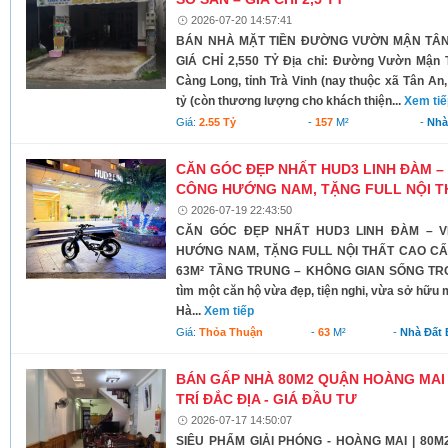
2026-07-20 14:57:41
BÁN NHÀ MẶT TIỀN ĐƯỜNG VƯỜN MẬN TÂN A
GIÁ CHỈ 2,550 TỶ Địa chỉ: Đường Vườn Mận T
Càng Long, tỉnh Trà Vinh (nay thuộc xã Tân An, 
tỷ (còn thương lượng cho khách thiện...
Xem ti
Giá:
2.55 Tỷ
-
157
M²
-
Nhà
CĂN GÓC ĐẸP NHẤT HUD3 LINH ĐÀM – 
CÔNG HƯỚNG NAM, TẶNG FULL NỘI T
2026-07-19 22:43:50
CĂN GÓC ĐẸP NHẤT HUD3 LINH ĐÀM – V
HƯỚNG NAM, TẶNG FULL NỘI THẤT CAO C
63M² TẦNG TRUNG – KHÔNG GIAN SỐNG TR
tìm một căn hộ vừa đẹp, tiện nghi, vừa sở hữu
Hà...
Xem tiếp
Giá:
Thỏa Thuận
-
63
M²
-
Nhà Đất
BÁN GẤP NHÀ 80M2 QUẬN HOÀNG MAI -
TRÍ ĐẮC ĐỊA - GIÁ ĐẦU TƯ
2026-07-17 14:50:07
SIÊU PHẨM GIẢI PHÓNG - HOÀNG MAI | 80M2