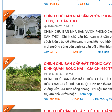
Giá:
13.5 Tỷ
-
67.2
M²
-
CHÍNH CHỦ BÁN NHÀ SÂN VƯỜN PHONG
THỦY, TP. CẦN THƠ
2026-08-07 15:01:42
CHÍNH CHỦ BÁN NHÀ SÂN VƯỜN PHONG CÁCH
CẦN THƠ - Chính chủ cần bán căn nhà sân v
cách kiến trúc cổ điển sang trọng, kết hợp khô
môi trường sống yên bình và gần gũi thiên nhiên
Giá:
9.8 Tỷ
-
540
M²
-
Nhà Bán
CHÍNH CHỦ BÁN GẤP ĐẤT TRỒNG CÂY 
ĐỊNH QUÁN, ĐỒNG NAI – GIÁ CHỈ 650 T
2026-08-06 15:02:43
CHÍNH CHỦ BÁN GẤP ĐẤT TRỒNG CÂY LÂU N
ĐỒNG NAI – GIÁ CHỈ 650 TRIỆU Cần bán lô đất có 
vuông vức, địa hình bằng phẳng, khí hậu mát m
tư, làm nhà vườn hoặc...
Xem tiếp
Giá:
650 Triệu
-
1000
M²
-
Đất Trồng C
CHO THUÊ CĂN HỘ TẬP THỂ C10 THÀNH