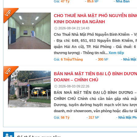
Giá:
47 Tỷ
-
85.6
M²
-
Nhà Bán
CHO THUÊ NHÀ MẶT PHỐ NGUYỄN BỈNH 
KINH DOANH ĐA NGÀNH
2026-08-04 21:14:43
Cho Thuê Nhà Mặt Phố Nguyễn Bỉnh Khiêm – Vị
- Địa chỉ: 649, 651, 653 Nguyễn Bỉnh Khiêm,
quận Hải An cũ), TP. Hải Phòng - Giá thuê: 6 
thương lượng) - Thông tin nổi...
Xem tiếp
Giá:
6 Triệu/tháng
-
300
M²
-
Nhà Mặt
BÁN NHÀ MẶT TIỀN ĐẠI LỘ BÌNH DƯƠNG
DOANH – CHÍNH CHỦ
2026-08-03 09:22:26
BÁN NHÀ MẶT TIỀN ĐẠI LỘ BÌNH DƯƠNG –
CHÍNH CHỦ Chính chủ cần bán gấp nhà mặt t
Dương, tuyến đường huyết mạch với lưu lượn
doanh, mở showroom, văn phòng hoặc đầu tư lâ
Giá:
56 Tỷ
-
317
M²
-
Nhà Mặt Ph