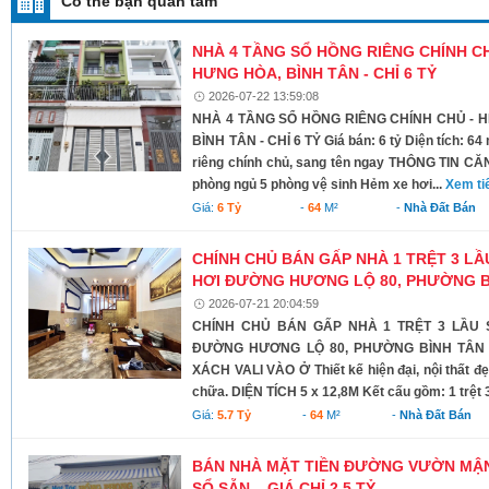
Có thể bạn quan tâm
NHÀ 4 TẦNG SỔ HỒNG RIÊNG CHÍNH CHỦ
HƯNG HÒA, BÌNH TÂN - CHỈ 6 TỶ
2026-07-22 13:59:08
NHÀ 4 TẦNG SỔ HỒNG RIÊNG CHÍNH CHỦ - H
BÌNH TÂN - CHỈ 6 TỶ Giá bán: 6 tỷ Diện tích: 64
riêng chính chủ, sang tên ngay THÔNG TIN CĂN
phòng ngủ 5 phòng vệ sinh Hẻm xe hơi...
Xem ti
Giá:
6 Tỷ
-
64
M²
-
Nhà Đất Bán
CHÍNH CHỦ BÁN GẤP NHÀ 1 TRỆT 3 L
HƠI ĐƯỜNG HƯƠNG LỘ 80, PHƯỜNG B
2026-07-21 20:04:59
CHÍNH CHỦ BÁN GẤP NHÀ 1 TRỆT 3 LẦU 
ĐƯỜNG HƯƠNG LỘ 80, PHƯỜNG BÌNH TÂN 
XÁCH VALI VÀO Ở Thiết kế hiện đại, nội thất đ
chữa. DIỆN TÍCH 5 x 12,8M Kết cấu gồm: 1 trệt 3
Giá:
5.7 Tỷ
-
64
M²
-
Nhà Đất Bán
BÁN NHÀ MẶT TIỀN ĐƯỜNG VƯỜN MẬN T
SỔ SẴN – GIÁ CHỈ 2,5 TỶ