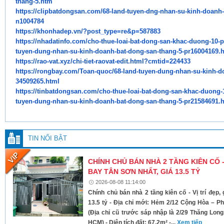
thang-5.htm
https://clipbatdongsan.com/68-
land-tuyen-dng-nhan-su-kinh-
doanh-
n1004784
https://khonhadep.vn/?post_
type=re&p=587883
https://nhadatinfo.com/cho-
thue-loai-bat-dong-san-khac-
duong-10-p
tuyen-dung-nhan-su-kinh-doanh-
bat-dong-san-thang-5-
pr16004169.
https://rao-vat.xyz/chi-tiet-
raovat-edit.html?cmtid=224433
https://rongbay.com/Toan-quoc/
68-land-tuyen-dung-nhan-su-
kinh-d
34509265.html
https://tinbatdongsan.com/cho-
thue-loai-bat-dong-san-khac-
duong-
tuyen-dung-nhan-su-kinh-
doanh-bat-dong-san-thang-5-
pr21584691.
TIN NỔI BẬT
CHÍNH CHỦ BÁN NHÀ 2 TẦNG KIÊN CỐ -
BAY TÂN SƠN NHẤT, GIÁ 13.5 TỶ
2026-08-08 11:14:00
Chính chủ bán nhà 2 tầng kiên cố - Vị trí đẹp
13.5 tỷ - Địa chỉ mới: Hẻm 2/12 Cộng Hòa –
(Địa chỉ cũ trước sáp nhập là 2/29 Thăng Lon
HCM) - Diện tích đất: 67,2m² -...
Xem tiếp