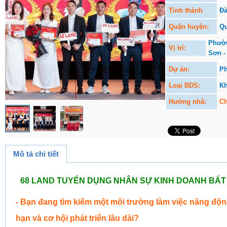
Tỉnh thành
Đà
Quận huyện:
Qu
Phườn
Vị trí:
Sơn -
Dự án:
P
Loại BDS:
K
Hướng nhà:
Ch
Mô tả chi tiết
68 LAND TUYỂN DỤNG NHÂN SỰ KINH DOANH BẤT
- Bạn đang tìm kiếm một môi trường làm việc năng độn
hạn và cơ hội phát triển lâu dài?